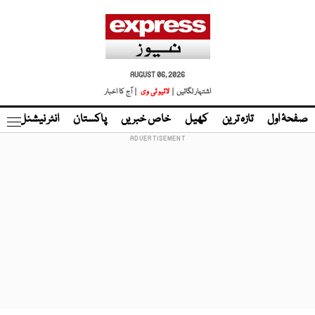
AUGUST 06, 2026
اشتہار لگائیں |
لائیو ٹی وی
| آج کا اخبار
صفحۂ اول
تازہ ترین
کھیل
خاص خبریں
پاکستان
انٹر نیشنل
ٹا