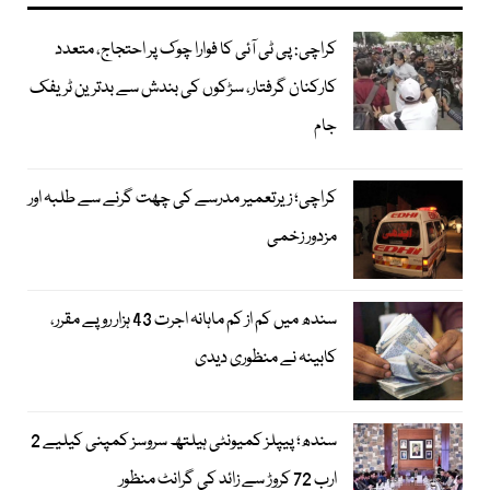
کراچی: پی ٹی آئی کا فوارا چوک پر احتجاج، متعدد
کارکنان گرفتار، سڑکوں کی بندش سے بدترین ٹریفک
جام
کراچی؛ زیرتعمیر مدرسے کی چھت گرنے سے طلبہ اور
مزدور زخمی
سندھ میں کم از کم ماہانہ اجرت 43 ہزار روپے مقرر،
کابینہ نے منظوری دیدی
سندھ؛ پیپلز کمیونٹی ہیلتھ سروسز کمپنی کیلیے 2
ارب 72 کروڑ سے زائد کی گرانٹ منظور