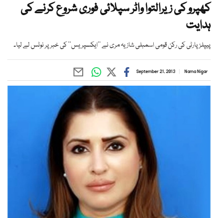
کھپرو کی زیرالتوا واٹر سپلائی فوری شروع کرنے کی
ہدایت
پیپلز پارٹی کی رکن قومی اسمبلی شازیہ مری نے ’’ایکسپریس‘‘ کی خبر پر نوٹس لے لیا۔
September 21, 2013
Nama Nigar