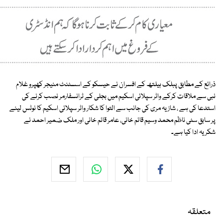
ذرائع کے مطابق پبلک ہیلتھ کے افسران نے حیسکو کے اسسٹنٹ منیجر کھپرو غلام
نبی سے ملاقات کرکے واٹر سپلائی اسکیم میں بجلی کے ٹرانسفارمر نصب کرنے کی
استدعا کی ہے ، شازیہ مری کی جانب سے التوا کا شکار واٹر سپلائی اسکیم کا نوٹس لینے
پر سابق سٹی ناظم محمد وسیم قائم خانی، عامر قائم خانی اور ملک ضمیر احمد نے
شکریہ ادا کیا ہے۔
متعلقہ