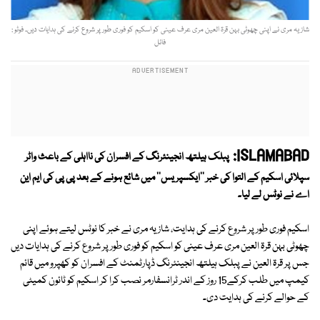
شازیہ مری نے اپنی چھوٹی بہن قرۃ العین مری عرف عینی کو اسکیم کو فوری طور پر شروع کرنے کی ہدایات دیں۔ فوٹو :
فائل
ISLAMABAD:
پبلک ہیلتھ انجینئرنگ کے افسران کی نااہلی کے باعث واٹر
سپلائی اسکیم کے التوا کی خبر ''ایکسپریس'' میں شائع ہونے کے بعد پی پی کی ایم این
اے نے نوٹس لے لیا۔
اسکیم فوری طور پر شروع کرنے کی ہدایت، شازیہ مری نے خبر کا نوٹس لیتے ہوئے اپنی
چھوٹی بہن قرۃ العین مری عرف عینی کو اسکیم کو فوری طور پر شروع کرنے کی ہدایات دیں
جس پر قرۃ العین نے پبلک ہیلتھ انجینئرنگ ڈپارٹمنٹ کے افسران کو کھپرو میں قائم
کیمپ میں طلب کرکے15 روز کے اندر ٹرانسفارمر نصب کرا کر اسکیم کو ٹائون کمیٹی
کے حوالے کرنے کی ہدایت دی۔