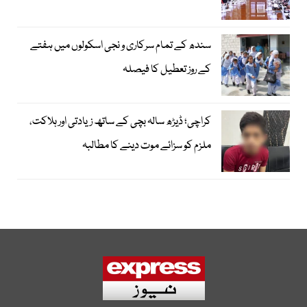
سندھ کے تمام سرکاری و نجی اسکولوں میں ہفتے
کے روز تعطیل کا فیصلہ
کراچی؛ ڈیڑھ سالہ بچی کے ساتھ زیادتی اور ہلاکت،
ملزم کو سزائے موت دینے کا مطالبہ