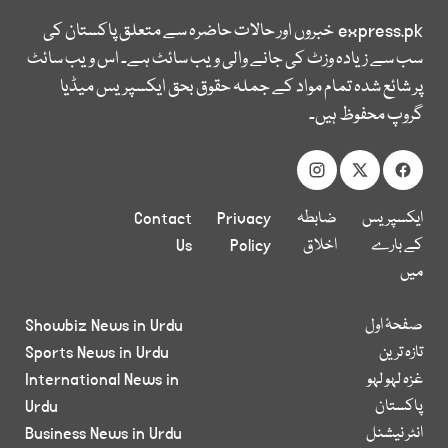
express.pk
خبروں اور حالات حاضرہ سے متعلق پاکستان کی
سب سے زیادہ وزٹ کی جانے والی ویب سائٹ ہے۔ اس ویب سائٹ
پر شائع شدہ تمام مواد کے جملہ حقوق بحق ایکسپریس میڈیا
گروپ محفوظ ہیں۔
ایکسپریس
ضابطہ
Privacy
Contact
کے بارے
اخلاق
Policy
Us
میں
صفحۂ اول
Showbiz News in Urdu
تازہ ترین
Sports News in Urdu
غزہ لہو لہو
International News in
پاکستان
Urdu
انٹر نیشنل
Business News in Urdu