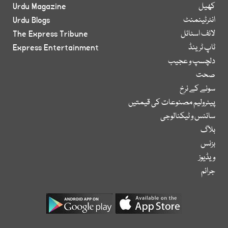
کھیل
Urdu Magazine
انٹرٹینمنٹ
Urdu Blogs
لائف اسٹائل
The Express Tribune
ٹاپ ٹرینڈ
Express Entertainment
دلچسپ و عجیب
صحت
سونے کے نرخ
پیٹرولیم مصنوعات کی قیمتیں
سائنس و ٹیکنالوجی
بلاگ
بزنس
ویڈیوز
جرائم