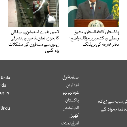
پاکستان کا افغانستان، مشرق
لاہور ریلوے اسٹیشن پر صفائی
وسطیٰ اور کشمیر پر مؤقف واضح؛
کا بحران، تعفن، تاخیر اور بند برقی
دفتر خارجہ کی بریفنگ
زینوں سے مسافروں کی مشکلات
بڑھ گئیں
صفحۂ اول
 Urdu
تازہ ترین
rdu
غزہ لہو لہو
ws in
پاکستان
کی سب سے زیادہ
انٹر نیشنل
 Urdu
 تمام مواد کے
کھیل
انٹرٹینمنٹ