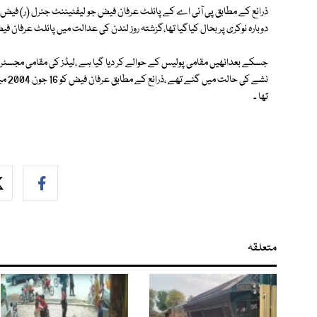
ذرائع کے مطابق پی آئی اے کے پائلٹ عرفان فیض جو لیفٹیننٹ جنرل (ر) فی
دوبارہ نوکری پر بحال کیاگیا تھا،گزشتہ روز لندن کی عدالت میں پائلٹ عرفان
جسکے بعدانھیں مقامی پولیس کے حوالے کر دیا گیا ہے ،لیڈز کی مقامی مجسٹر
نشے ک
تھا ۔
متعلقہ