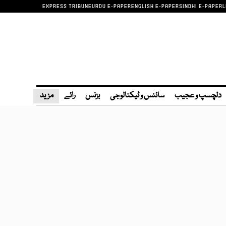
EXPRESS TRIBUNE
URDU E-PAPER
ENGLISH E-PAPER
SINDHI E-PAPER
L
دلچسپ و عجیب
سائنس و ٹیکنالوجی
بزنس
رائے
مزید