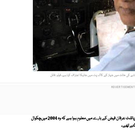
ے کی حالت میں جہاز کے کاک پٹ میں جانیکا اعتراف کیا ہے۔ فوٹو : فائل
شراب کے نشے میں دھت ہوکر جہاز کے کاک پٹ میں جانیوالے پی آئی اے کے پائلٹ عرفان فیض کے بارے میں معلوم ہوا ہے کہ وہ 2004 میںچکوال
گئے تھے۔