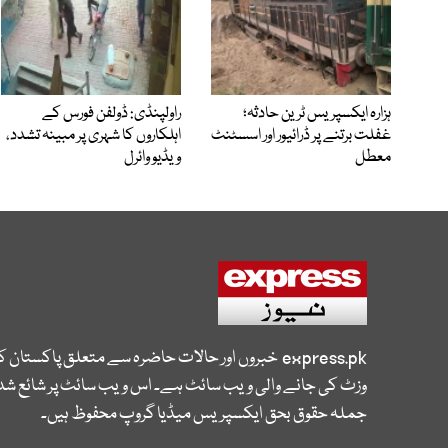
ہزارہ ایکسپریس ٹرین حادثہ؛
راولپنڈی: ڈولفن فورس کے
غفلت برتنے پر ڈرائیور اور اسسٹنٹ
اہلکاروں کا شہری پر مبینہ تشدد،
معطل
ویڈیو وائرل
express.pk
خبروں اور حالات حاضرہ سے متعلق پاکستان 
وزٹ کی جانے والی ویب سائٹ ہے۔ اس ویب سائٹ پر شائع شدہ
جملہ حقوق بحق ایکسپریس میڈیا گروپ محفوظ ہیں۔