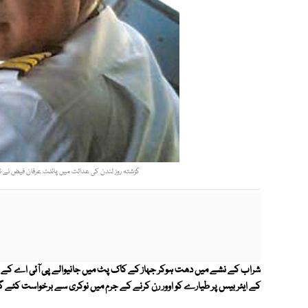
گزشتہ روز لندن کی عدالت میں پائلٹ عرفان فیض نے نش
کے ایئر بیس پر طیارے کو اوور رن کرنے کے جرم میں نوکری سے برخواست کئے 