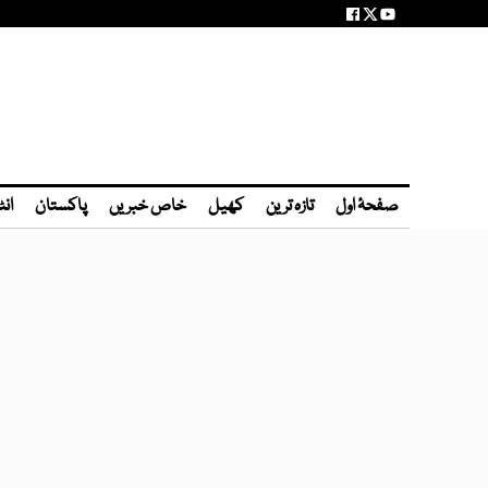
صفحۂ اول
تازہ ترین
کھیل
خاص خبریں
پاکستان
انٹ