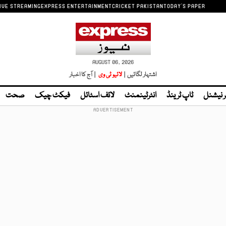
IVE STREAMING
EXPRESS ENTERTAINMENT
CRICKET PAKISTAN
TODAY'S PAPER
AUGUST 06, 2026
اشتہار لگائیں |
لائیو ٹی وی
| آج کا اخبار
ر نیشنل
ٹاپ ٹرینڈ
انٹرٹینمنٹ
لائف اسٹائل
فیکٹ چیک
صحت