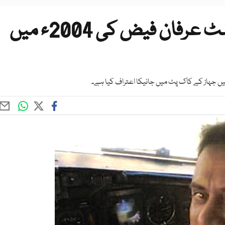
برطانیہ گرفتارپی آئی اے پائلٹ عرفان فیض کی 2004ء میں
ں جہاز کے کاک پٹ میں جانیکا اعتراف کیا ہے۔