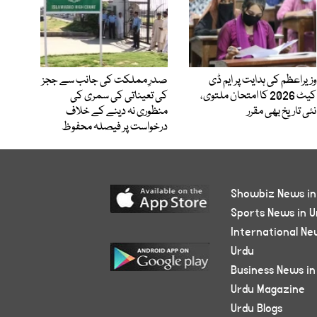
وزیراعظم کی ہدایت پر ایم ڈی
صدرِ مملکت کی جانب سے ججز
کیٹ 2026 کا امتحان ملتوی،
کی تعیناتی کی سمری کی
نئی تاریخ بھی مقرر
منظوری نہ دینے کے خلاف
درخواست پر فیصلہ محفوظ
Showbiz News in
Sports News in U
International Ne
Urdu
Business News in
Urdu Magazine
Urdu Blogs