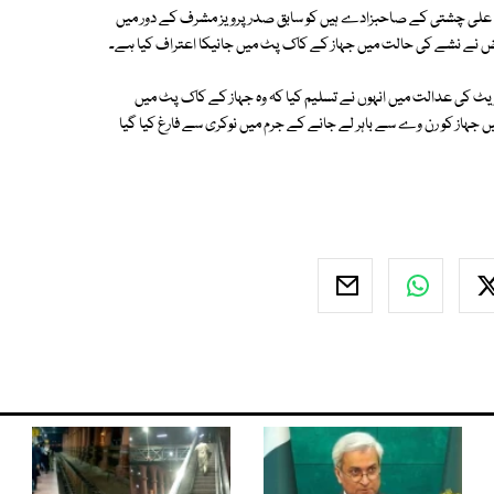
ض علی چشتی کے صاحبزادے ہیں کو سابق صدرپرویز مشرف کے دور میں
 فیض نے نشے کی حالت میں جہاز کے کاک پٹ میں جانیکا اعتراف کیا ہے۔
یٹ کی عدالت میں انہوں نے تسلیم کیا کہ وہ جہاز کے کاک پٹ میں
ی حالت میں گئے تھے ،ذرائع کے مطابق عرفان فیض کو 16 جون 2004 میں جہاز کو رن وے سے باہر لے جانے کے جرم میں نوکری سے فارغ کیا گیا