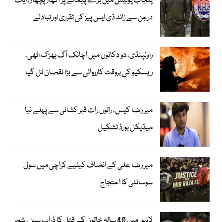
پنجاب پولیس میں بڑے پیمانے پر اکھاڑ پچھاڑ، ایک
درجن سے زائد ڈی ایس پیز کی تقرری اور تبادلے
راولپنڈی، دو دکانوں میں اچانک آگ بھڑک اٹھی،
ریسکیو کی بروقت کارروائی سے بڑا نقصان ٹل گیا
میر رضا کیس، راتوں رات قبر کشائی سے پہلے نیا
میڈیکل بورڈ تشکیل
میر رضا علی کے انصاف کیلیے کراچی میں سول
سوسائٹی کا احتجاج
لاہور میں 40 سالہ خاتون کے قتل کا ڈراپ سین، شوہر