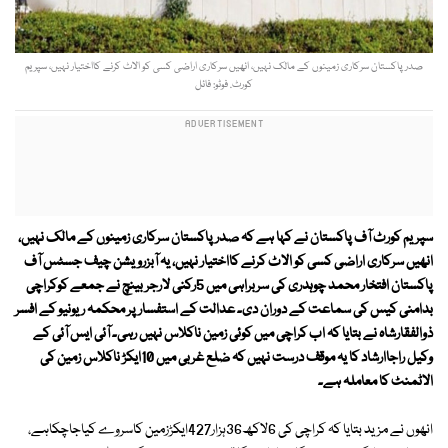
صدرپاکستان سرکاری زمینوں کے مالک نہیں، انھیں سرکاری اراضی کسی کو الاٹ کرنے کااختیار نہیں، سپریم
کورٹ. فوٹو: فائل
سپریم کورٹ آف پاکستان نے کہا ہے کہ صدرپاکستان سرکاری زمینوں کے مالک نہیں،
انھیں سرکاری اراضی کسی کو الاٹ کرنے کااختیار نہیں، یہ آبزرویشن چیف جسٹس آف
پاکستان افتخار محمد چوہدری کی سربراہی میں 5رکنی لارجر بینچ نے جمعے کوکراچی
بدامنی کیس کی سماعت کے دوران دی۔ عدالت کے استفسار پر محکمہ ریونیو کے افسر
ذوالفقارشاہ نے بتایا کہ اب کراچی میں کوئی زمین ناکلاس نہیں رہی۔ آئی ایس آئی کے
وکیل راجاارشاد کا یہ موقف درست نہیں کہ ضلع غربی میں 10ایکڑ ناکلاس زمین کی
الاٹمنٹ کا معاملہ ہے۔
انھوں نے مزید بتایا کہ کراچی کی 6لاکھ36ہزار427ایکڑزمین کاسروے کیاجاچکاہے،