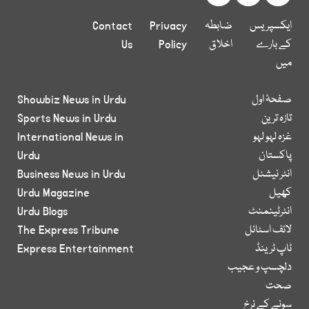
ایکسپریس
ضابطہ
Privacy
Contact
کے بارے
اخلاق
Policy
Us
میں
صفحۂ اول
Showbiz News in Urdu
تازہ ترین
Sports News in Urdu
غزہ لہو لہو
International News in
پاکستان
Urdu
انٹر نیشنل
Business News in Urdu
کھیل
Urdu Magazine
انٹرٹینمنٹ
Urdu Blogs
لائف اسٹائل
The Express Tribune
ٹاپ ٹرینڈ
Express Entertainment
دلچسپ و عجیب
صحت
سونے کے نرخ