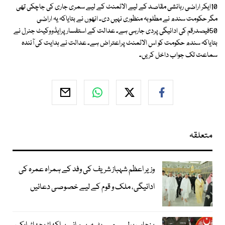
10ایکر اراضی رہائشی مقاصد کے لیے الاٹمنٹ کے لیے سمری جاری کی جاچکی تھی
مگر حکومت سندھ نے مطلوبہ منظوری نہیں دی۔ انھوں نے بتایاکہ یہ اراضی
50فیصدرقم کی ادائیگی پردی جارہی ہے۔ عدالت کے استفسار پرایڈووکیٹ جنرل نے
بتایاکہ سندھ حکومت کو اس الاٹمنٹ پراعتراض ہے۔ عدالت نے ہدایت کی آئندہ
سماعت تک جواب داخل کریں۔
متعلقہ
وزیر اعظم شہباز شریف کی وفد کے ہمراہ عمرہ کی
ادائیگی، ملک و قوم کے لیے خصوصی دعائیں