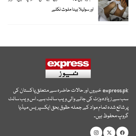
اور سوتیلا بیٹا ملوث نکلے
express.pk
خبروں اور حالات حاضرہ سے متعلق پاکستان کی
سب سے زیادہ وزٹ کی جانے والی ویب سائٹ ہے۔ اس ویب سائٹ
پر شائع شدہ تمام مواد کے جملہ حقوق بحق ایکسپریس میڈیا
گروپ محفوظ ہیں۔