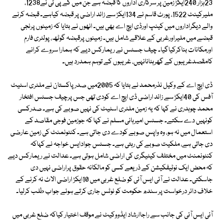
23ہزار 240ایکڑ زمین پر سرکاری اداروں کا قبضہ ہے جن میں کے پی ٹی نے1238،
ملیرکینٹ 1522، پورٹ قاسم نے 134ایکڑ سے زائد اراضی پر قبضہ کیاہے۔ قبضہ کرنے
والے دیگراداروں میں کینپ اورڈی ایچ اے بھی ہیں۔ انھوں نے بتایا کہ زمینوں پرنجی
قبضے میں ملیراورغربی کے علاقے شامل ہیں۔ زمینوں پرقبضہ گوٹھ، پولٹری فارم
اورمکانات بناکرکیاگیا۔ چیف جسٹس نے ریمارکس دیے کہ ہمارا سروے کرانے
کامقصدغریبوں کے گھرہٹانانہیں، غریبوں کے توہم ہمدرد ہیں۔
ڈی ایچ اے کے وکیل نذرمحمد نے بتایا کہ 2005میں صدرپاکستان نے ملٹری اسٹیٹ
آفس کی 40ایکڑ سے زائد اراضی ڈی ایچ اے کودی تھی جس پرچیف جسٹس افتخار
محمد چوہدری نے کہا کہ یہ زمین ملٹری اسٹیٹ کی نہیں صوبے کی ہے۔ صدرکسی
کونہیں دے سکتے۔ جسٹس امیرہانی مسلم نے کہا کہ جوزمین فوجی مقاصد کے
استعمال میں نہ ہو، وہ واپس صوبے کودے دی جاتی ہے۔ کنٹونمنٹ کی زمین عارضی
دی جاتی ہے، ملکیت صوبے کی رہتی ہے۔ جسٹس جوادایس خواجہ نے کہاکہ
کنٹونمنٹ میں مختلف کیٹیگری کی اراضی شامل ہوتی ہے۔ عدالت نے ریمارکس دیے
کہ محض ایک نوٹیفکیشن کے ذریعے کسی کو مالکانہ حقوق پراراضی نہیں دی
جاسکتی۔ عدالت نے آئی ایس آئی کو ضلع غربی میں 10ایکڑ اراضی الاٹ نہ کرنے کے
خلاف دائر درخواست پر سندھ حکومت کو نوٹس جاری کرتے ہوئے جواب طلب کرلیا۔
آئی ایس آئی کی جانب سے راجاارشاد ایڈووکیٹ نے موقف اختیار کیاکہ ضلع غربی میں