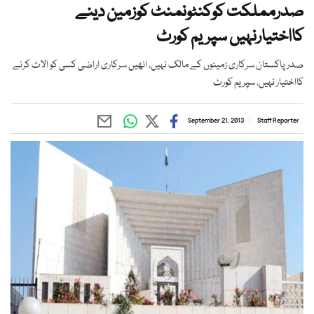
صدرمملکت کوکنٹونمنٹ کوزمین دینے
کااختیارنہیں سپریم کورٹ
صدرپاکستان سرکاری زمینوں کے مالک نہیں، انھیں سرکاری اراضی کسی کو الاٹ کرنے
کااختیار نہیں، سپریم کورٹ
September 21, 2013
Staff Reporter