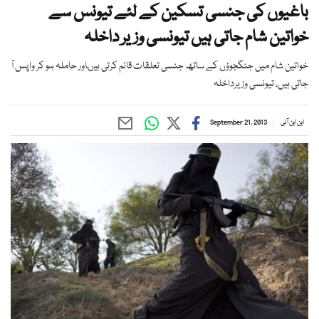
باغیوں کی جنسی تسکین کے لئے تیونس سے
خواتین شام جاتی ہیں تیونسی وزیر داخلہ
خواتین شام میں جنگجوؤں كے ساتھ جنسی تعلقات قائم کرتی ہیںاور حاملہ ہو كر واپس آ
جاتی ہیں، تیونسی وزیرداخلہ
این این آئی
September 21, 2013