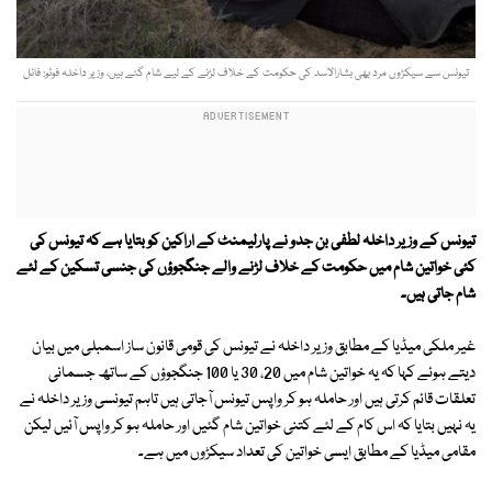
تیونس سے سیكڑوں مرد بھی بشارالاسد كی حکومت كے خلاف لڑنے كے لیے شام گئے ہیں، وزیر داخلہ فوٹو: فائل
تیونس كے وزیر داخلہ لطفی بن جدو نے پارلیمنٹ كے اراكین كو بتایا ہے كہ تیونس کی
كئی خواتین شام میں حكومت كے خلاف لڑنے والے جنگجوؤں كی جنسی تسکین کے لئے
شام جاتی ہیں۔
غیر ملكی میڈیا كے مطابق وزیر داخلہ نے تیونس كی قومی قانون ساز اسمبلی میں بیان
دیتے ہوئے کہا کہ یہ خواتین شام میں 20، 30 یا 100 جنگجوؤں كے ساتھ جسمانی
تعلقات قائم کرتی ہیں اور حاملہ ہو كر واپس تیونس آجاتی ہیں تاہم تیونسی وزیر داخلہ نے
یہ نہیں بتایا كہ اس کام كے لئے كتنی خواتین شام گئیں اور حاملہ ہو كر واپس آئیں لیکن
مقامی میڈیا كے مطابق ایسی خواتین كی تعداد سیكڑوں میں ہے۔