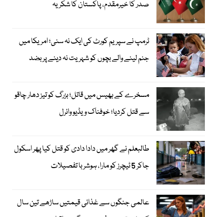
صدر کا خیرمقدم، پاکستان کا شکریہ
ٹرمپ نے سپریم کورٹ کی ایک نہ سنی؛ امریکا میں
جنم لینے والے بچوں کو شہریت نہ دینے پر بضد
مسخرے کے بھیس میں قاتل؛ بزرگ کو تیز دھار چاقو
سے قتل کردیا؛ خوفناک ویڈیو وائرل
طالبعلم نے گھر میں دادا دادی کو قتل کیا پھر اسکول
جاکر 5 ٹیچرز کو مارا، ہوشربا تفصیلات
عالمی جنگوں سے غذائی قیمتیں ساڑھے تین سال