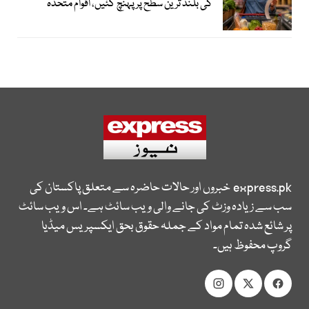
کی بلند ترین سطح پر پہنچ گئیں، اقوام متحدہ
express.pk
خبروں اور حالات حاضرہ سے متعلق پاکستان کی
سب سے زیادہ وزٹ کی جانے والی ویب سائٹ ہے۔ اس ویب سائٹ
پر شائع شدہ تمام مواد کے جملہ حقوق بحق ایکسپریس میڈیا
گروپ محفوظ ہیں۔