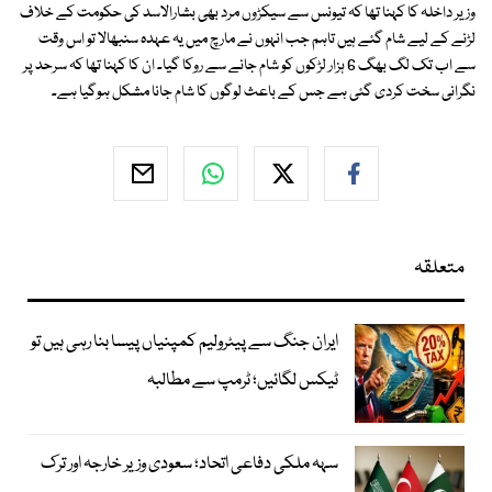
وزیر داخلہ کا کہنا تھا کہ تیونس سے سیكڑوں مرد بھی بشارالاسد كی حکومت كے خلاف
لڑنے كے لیے شام گئے ہیں تاہم جب انہوں نے مارچ میں یہ عہدہ سنبھالا تو اس وقت
سے اب تک لگ بھگ 6 ہزار لڑکوں کو شام جانے سے روکا گیا۔ ان کا کہنا تھا کہ سرحد پر
نگرانی سخت كردی گئی ہے جس كے باعث لوگوں كا شام جانا مشكل ہوگیا ہے۔
متعلقہ
ایران جنگ سے پیٹرولیم کمپنیاں پیسا بنا رہی ہیں تو
ٹیکس لگائیں؛ ٹرمپ سے مطالبہ
سہہ ملکی دفاعی اتحاد؛ سعودی وزیر خارجہ اور ترک