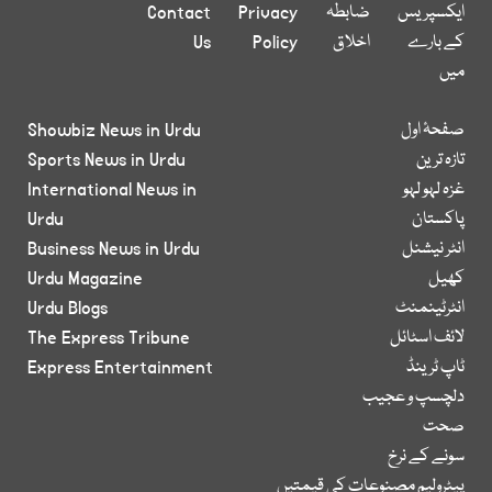
ایکسپریس
ضابطہ
Privacy
Contact
کے بارے
اخلاق
Policy
Us
میں
صفحۂ اول
Showbiz News in Urdu
تازہ ترین
Sports News in Urdu
غزہ لہو لہو
International News in
پاکستان
Urdu
انٹر نیشنل
Business News in Urdu
کھیل
Urdu Magazine
انٹرٹینمنٹ
Urdu Blogs
لائف اسٹائل
The Express Tribune
ٹاپ ٹرینڈ
Express Entertainment
دلچسپ و عجیب
صحت
سونے کے نرخ
پیٹرولیم مصنوعات کی قیمتیں