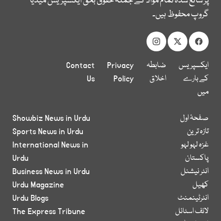
پر شائع شدہ تمام مواد کے جملہ حقوق بحق ایکسپریس میڈیا
گروپ محفوظ ہیں۔
ایکسپریس
ضابطہ
Privacy
Contact
کے بارے
اخلاق
Policy
Us
میں
صفحۂ اول
Showbiz News in Urdu
تازہ ترین
Sports News in Urdu
غزہ لہو لہو
International News in
پاکستان
Urdu
انٹر نیشنل
Business News in Urdu
کھیل
Urdu Magazine
انٹرٹینمنٹ
Urdu Blogs
لائف اسٹائل
The Express Tribune