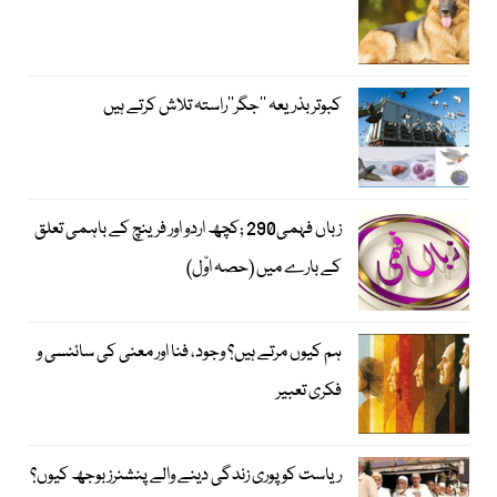
کبوتر بذریعہ ’’جگر‘‘راستہ تلاش کرتے ہیں
زباں فہمی290 ;کچھ اردو اور فرینچ کے باہمی تعلق
کے بارے میں (حصہ اوّل)
ہم کیوں مرتے ہیں؟ وجود، فنا اور معنی کی سائنسی و
فکری تعبیر
ریاست کو پوری زندگی دینے والے پنشنرز بوجھ کیوں؟