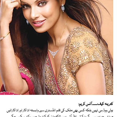
کترینہ کیف۔۔۔۔ آئس کریم:
بولی ووڈ ہی نہیں بلکہ کسی بھی ملک کی فلم انڈسٹری سے وابستہ اداکار اور اداکارائیں
میٹھی چیزوں سے گریز کرتے نظر آتے ہیں، تاکہ وزن کو کنٹرول میں رکھ سکیں، مگر