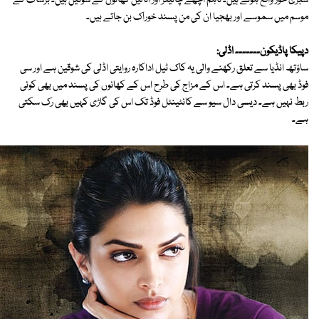
سبزی خور واقع ہوئے ہیں۔ تاہم اچھے چائینز اور اٹالین کھانوں کے شوقین ہیں۔ برسات کے
موسم میں سموسے اور بھجیا ان کی من پسند خوراک بن جاتے ہیں۔
دپیکا پاڈیکون۔۔۔۔۔۔۔ اڈلی:
ساؤتھ انڈیا سے تعلق رکھنے والی یہ کاک ٹیل اداکارہ روایتی اڈلی کی شوقین ہے اور سی
فوڈ بھی پسند کرتی ہے۔ اس کے مزاج کی طرح اس کے کھانوں کی پسند میں بھی کوئی
ربط نہیں ہے۔ دیسی دال سیو سے کانٹینٹل فوڈ تک اس کی گاڑی کہیں بھی رک سکتی
ہے۔