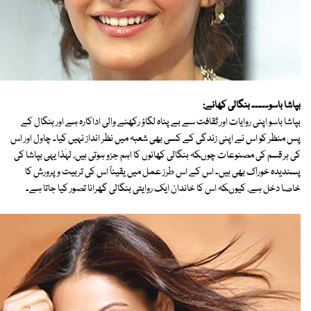
بپاشا باسو۔۔۔۔۔ بنگالی کھانے:
بپاشا باسو اپنی روایات اور ثقافت سے بے پناہ لگاؤ رکھنے والی اداکارہ ہے اور بنگال کے
پس منظر کو اس نے اپنی زندگی کے کسی بھی شعبہ میں نظر انداز نہیں کیا۔ چاول اور اس
کی ہر قسم کی مصنوعات چوںکہ بنگالی کھانوں کا اہم جزو ہوتی ہیں، لہٰذا یہی بپاشا کی
پسندیدہ خوراک بھی ہیں۔ اس کے اس طرز عمل میں یقیناً اس کی تربیت و پرورش کا
خاصا دخل ہے، کیوںکہ اس کا خاندان ایک روایتی بنگالی گھرانا تصور کیا جاتا ہے۔