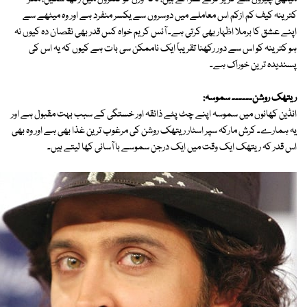
کترینہ کیف کم ازکم اس معاملے میں دوسروں سے یکسر منفرد ہے اور وہ میٹھے سے
اپنے عشق کا برملا اظہار بھی کرتی ہے۔ آئس کریم خواہ کس قدر بھی نقصان دہ کیوں نہ
ہو کترینہ کو اس سے دور رکھنا تقریباً ایک ناممکن سی بات ہے کیوں کہ یہ اس کی
پسندیدہ ترین خوراک ہے۔
ریتھک روشن۔۔۔۔۔۔ سموسہ:
انڈین کھانوں میں سموسہ اپنے چٹ پٹے ذائقہ اور خستگی کے سبب بہت مقبول ہے اور
یہ ہمارے۔ کرش مارکہ سپر اسٹار ریتھک روشن کی مرغوب ترین غذا بھی ہے اور وہ بھی
اس قدر کہ ریتھک ایک وقت میں ایک درجن سموسے با آسانی کھا لیتے ہیں۔