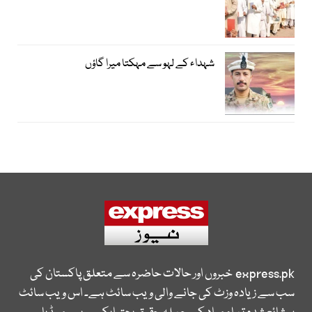
شہداء کے لہو سے مہکتا میرا گاؤں
express.pk
خبروں اور حالات حاضرہ سے متعلق پاکستان کی
سب سے زیادہ وزٹ کی جانے والی ویب سائٹ ہے۔ اس ویب سائٹ