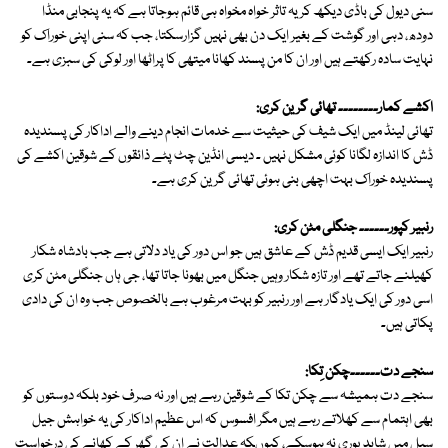
سنی دیول کی باڈی دیکھ کر یہ تاثر خواہ مخواہ ہی قائم ہوجاتا ہے کہ یہ پنجابی منڈا
دودھ، دہی اور گوشت کے بغیر ایک دن بھی نہیں گزارسکتا، جب کہ سنی اپنی خوراک کو
نہایت سادہ رکھتے ہیں اور ان کا من پسند کھانا میتھی کا پراٹھا اور لوکی کی سبزی ہے۔
اکشے کمار۔۔۔۔۔۔۔۔ تھائی گرین کری:
تھائی لینڈ میں ایک شیف کی حیثیت سے خدمات انجام دینے والے اداکار کی پسندیدہ
ڈش کا اندازہ لگانا کوئی مشکل نہیں ۔ دیسی انڈین چٹ پٹے ذائقوں کے شوقین اکشے کی
پسندیدہ خوراک بہت اچھی بنی ہوئی تھائی گرین کری ہے۔
رنبیر کپور۔۔۔۔۔۔ جنگلی مٹن کری:
رنبیر ایک ایسی قدیم ڈش کے عاشق ہیں جو اس دور کی یاد دلاتی ہے جب بادشاہ شکار
کھیلنے جاتے تھے اور تازہ شکار وہیں جنگل میں بھونا جاتا تھا، جی ہاں جنگلی مٹن کری
اسی دور کی ایک یادگار ہے اور رنبیر کو بہت مرغوب ہے بالخصوص جب وہ ان کی دادی
پکاتی ہیں۔
سنجے دت۔۔۔۔۔۔چکن تِکا:
سنجے دت ہمیشہ سے چکن تکا کے شوقین رہے ہیں اور نہ صرف خود بلکہ دوستوں کو
بھی اہتمام سے کھلاتے رہے ہیں مگر افسوس کہ اس عظیم اداکار کی یہ خواہش جیل
سیل میں شاید پوری نہ ہوسکے، کیوںکہ عدالت نے ان کی گھر کے کھانے کی درخواست