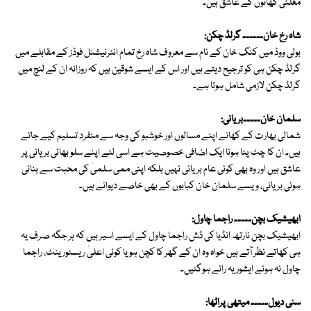
مغلئی کھانوں کے عاشق ہیں۔
شاہ رخ خان۔۔۔۔۔۔ گرلڈ چکن:
بولی ووڈ میں کنگ خان کے نام سے معروف شاہ رخ تمام انٹرنیشنل فوڈز کے مقابلے میں
گرلڈ چکن ہی کو ترجیح دیتے ہیں اور اس کے ایسے شوقین ہیں کہ روزانہ ان کے لنچ میں
گرلڈ چکن لازمی شامل ہوتا ہے۔
سلمان خان۔۔۔۔۔بریانی:
شمالی بھارت کے کھانے اپنے مسالوں اور خوشبو کی وجہ سے منفرد تسلیم کیے جاتے
ہیں۔ ان کا چٹ پٹا ہونا ایک اضافی خصوصیت ہے اسی لئے اپنے سلو بھائی بریانی پر
عاشق ہیں اور وہ بھی کوئی عام بریانی نہیں بلکہ اپنی ممی سلمیٰ کی محبت سے بنائی
ہوئی بریانی، ویسے سلمان خان کبابوں کے بھی خاصے دیوانے ہیں۔
ابھیشیک بچن۔۔۔۔۔ راجما چاول:
ابھیشیک بچن نارتھ انڈیا کی ڈش راجما چاول کے ایسے اسیر ہیں کہ ہر جگہ صرف یہ
ہی کھاتے نظر آتے ہیں خواہ وہ ان کے گھر کا کچن ہو یا کوئی اعلیٰ ریسٹورینٹ، راجما
چاول نہ ہوئے ایشوریہ رائے ہوگئیں۔
سنی دیول۔۔۔۔۔ میتھی پراٹھا: