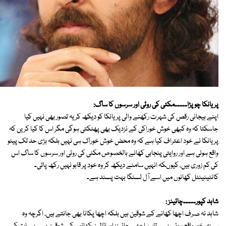
پریانکا چوپڑا۔۔۔۔۔مکئی کی روٹی اور سرسوں کا ساگ:
اپنے ہیجانی رقص کی شہرت رکھنے والی پریانکا کو دیکھ کر یہ تصور بھی نہیں کیا
جاسکتا کہ وہ کبھی خوش خوراکی کے نزدیک بھی پھٹکتی ہوگی مگر اس کا کیا کریں کہ
پریانکا نے خود اعتراف کیا ہے کہ وہ محض خوش خوراک ہی نہیں بلکہ بڑی حد تک پیٹو
واقع ہوئی ہے اور روایتی پنجابی کھانے بالخصوص مکئی کی روٹی اور سرسوں کا ساگ اس
کی کم زوری ہیں، کیوںکہ انہیں سامنے دیکھ کر وہ خود پر قابو نہیں رکھ پاتی۔
کانٹینینٹل کھانوں میں اسے آل لسنگا بہت پسند ہے۔
شاہد کپور۔۔۔۔۔چائینز :
شاہد نہ صرف اچھا کھانے کے شوقین ہیں بلکہ اچھا پکانا بھی جانتے ہیں، اگرچہ وہ