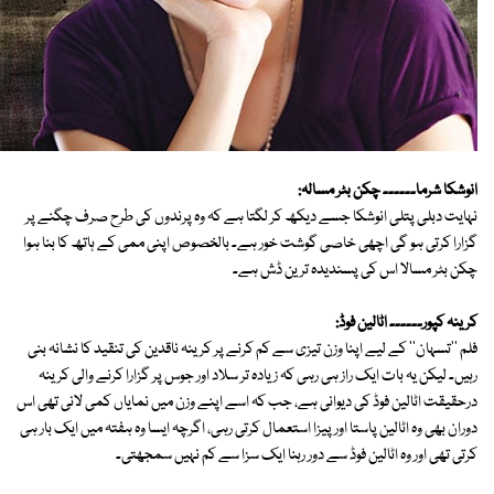
انوشکا شرما۔۔۔۔۔۔ چکن بٹر مسالہ:
نہایت دبلی پتلی انوشکا جسے دیکھ کر لگتا ہے کہ وہ پرندوں کی طرح صرف چگنے پر
گزارا کرتی ہو گی اچھی خاصی گوشت خور ہے۔ بالخصوص اپنی ممی کے ہاتھ کا بنا ہوا
چکن بٹر مسالا اس کی پسندیدہ ترین ڈش ہے۔
کرینہ کپور۔۔۔۔۔۔ اٹالین فوڈ:
فلم ''تسہان'' کے لیے اپنا وزن تیزی سے کم کرنے پر کرینہ ناقدین کی تنقید کا نشانہ بنی
رہیں۔ لیکن یہ بات ایک راز ہی رہی کہ زیادہ تر سلاد اور جوس پر گزارا کرنے والی کرینہ
درحقیقت اٹالین فوڈ کی دیوانی ہے، جب کہ اسے اپنے وزن میں نمایاں کمی لانی تھی اس
دوران بھی وہ اٹالین پاستا اور پیزا استعمال کرتی رہی، اگرچہ ایسا وہ ہفتہ میں ایک بار ہی
کرتی تھی اور وہ اٹالین فوڈ سے دور رہنا ایک سزا سے کم نہیں سمجھتی۔