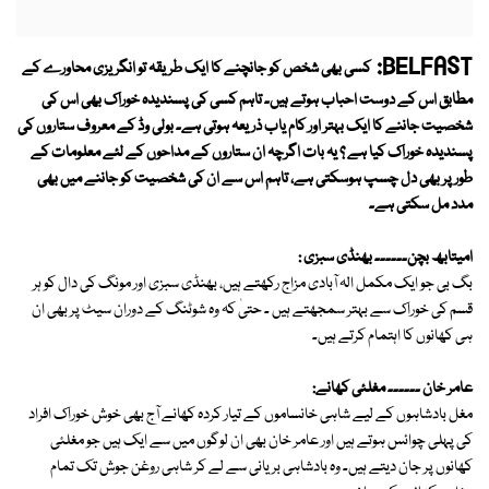
BELFAST:
کسی بھی شخص کو جانچنے کا ایک طریقہ تو انگریزی محاورے کے
مطابق اس کے دوست احباب ہوتے ہیں۔ تاہم کسی کی پسندیدہ خوراک بھی اس کی
شخصیت جاننے کا ایک بہتر اور کام یاب ذریعہ ہوتی ہے۔ بولی وڈ کے معروف ستاروں کی
پسندیدہ خوراک کیا ہے ؟ یہ بات اگرچہ ان ستاروں کے مداحوں کے لئے معلومات کے
طور پر بھی دل چسپ ہوسکتی ہے، تاہم اس سے ان کی شخصیت کو جاننے میں بھی
مدد مل سکتی ہے۔
امیتابھ بچن۔۔۔۔۔۔ بھنڈی سبزی :
بگ بی جو ایک مکمل الہ آبادی مزاج رکھتے ہیں، بھنڈی سبزی اور مونگ کی دال کو ہر
قسم کی خوراک سے بہتر سمجھتے ہیں ۔ حتیٰ کہ وہ شوٹنگ کے دوران سیٹ پر بھی ان
ہی کھانوں کا اہتمام کرتے ہیں۔
عامر خان ۔۔۔۔۔۔ مغلئی کھانے:
مغل بادشاہوں کے لیے شاہی خانساموں کے تیار کردہ کھانے آج بھی خوش خوراک افراد
کی پہلی چوائس ہوتے ہیں اور عامر خان بھی ان لوگوں میں سے ایک ہیں جو مغلئی
کھانوں پر جان دیتے ہیں۔ وہ بادشاہی بریانی سے لے کر شاہی روغن جوش تک تمام