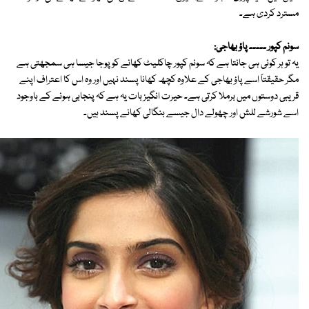
مسترد کردی ہے۔
سونم کپور ۔۔۔۔۔ پاؤ بھاجی:
یہ تو ہر کوئی ہی جانتا ہے کہ سونم کپور چاکلیٹ کھانے کو پوجا جیسا ہی سمجھتی ہے
مگر حقیقتاً اسے پاؤ بھاجی کے علاوہ کچھ کھانا پسند نہیں اور وہ اس کا اعتراف اپنے
قریبی دوستوں میں برملا کرتی ہے۔ حیرت انگیز بات یہ ہے کہ پنجابی ہونے کے باوجود
اسے شورشے للش اور چھولے دال جیسے بنگالی کھانے پسند ہیں۔