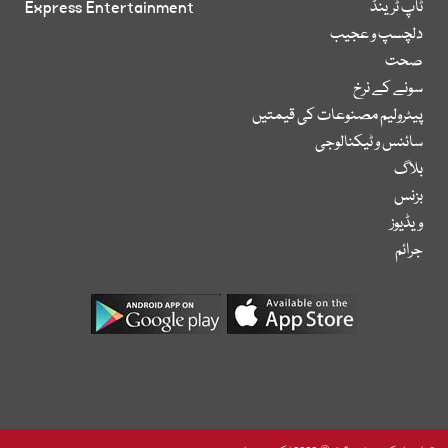
ٹاپ ٹرینڈ
Express Entertainment
دلچسپ و عجیب
صحت
سونے کے نرخ
پیٹرولیم مصنوعات کی قیمتیں
سائنس و ٹیکنالوجی
بلاگ
بزنس
ویڈیوز
جرائم