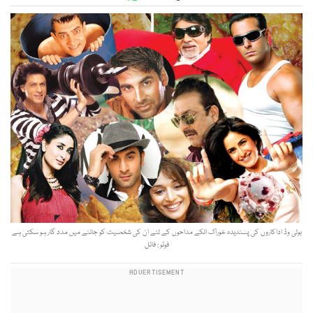
بولی وڈ اداکاروں کی پسندیدہ خوراک انکے مداحوں کے لئے ان کی شخصیت کو جاننے میں مدد گار ہو سکتی ہے
فوٹو : فائل