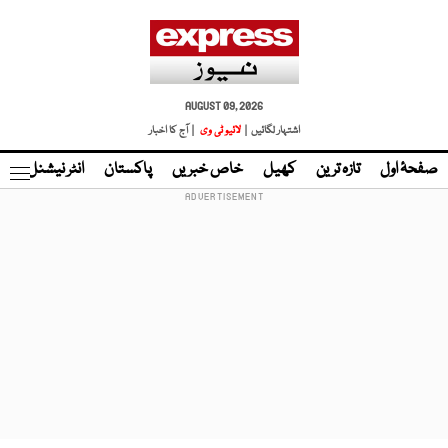
AUGUST 09, 2026
اشتہار لگائیں |
لائیو ٹی وی
| آج کا اخبار
صفحۂ اول
تازہ ترین
کھیل
خاص خبریں
پاکستان
انٹر نیشنل
ٹا