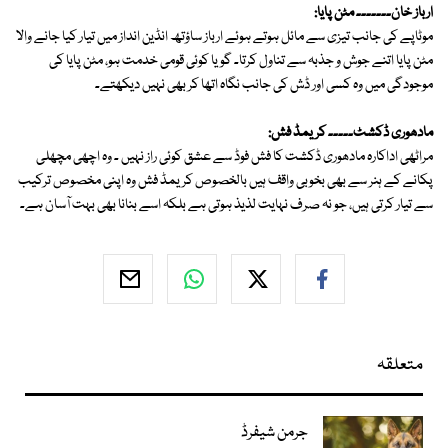
ارباز خان۔۔۔۔۔۔۔ مٹن پایا:
موٹاپے کی جانب تیزی سے مائل ہوتے ہوئے ارباز ساؤتھ انڈین انداز میں تیار کیا جانے والا
مٹن پایا اتنے جوش و جذبہ سے تناول کرتا۔ گویا کوئی قومی خدمت ہو، مٹن پایا کی
موجودگی میں وہ کسی اور ڈش کی جانب نگاہ اتھا کر بھی نہیں دیکھتے۔
مادھوری ڈکشٹ۔۔۔۔۔ کریمڈ فش:
مراٹھی اداکارہ مادھوری ڈکشت کا فش فوڈ سے عشق کوئی راز نہیں ۔ وہ اچھی مچھلی
پکانے کے ہنر سے بھی بخوبی واقف ہیں بالخصوص کریمڈ فش وہ اپنی مخصوص ترکیب
سے تیار کرتی ہیں، جو نہ صرف نہایت لذیذ ہوتی ہے بلکہ اسے بنانا بھی بہت آسان ہے۔
متعلقہ
جرمن شیفرڈ