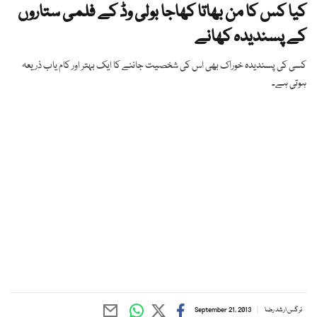
کیا کس کا من بھاتا کھاجا بولی وڈ کے فلمی ستاروں
کے پسندیدہ کھانے
کسی کی پسندیدہ خوراک بھی اس کی شخصیت جاننے کا ایک بہتر اور کام یاب ذریعہ
ہوتی ہے۔
نرگس ارشد رضا
September 21, 2013