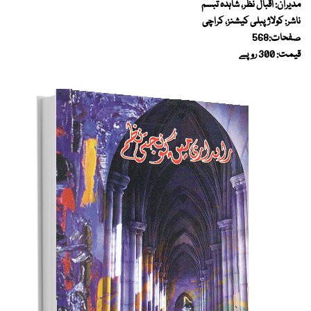
مدیران: اقبال نظر، شاہدہ تبسم
ناشر: کولاژ پبلی کیشنز، کراچی
صفحات:568
قیمت: 300 روپے