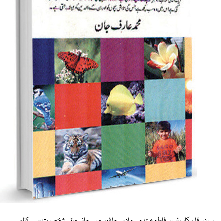
سینیر قلم کار، رئیس فاطمہ علمی و ادبی حلقوں میں جانی مانی شخصیت ہیں۔ کالم