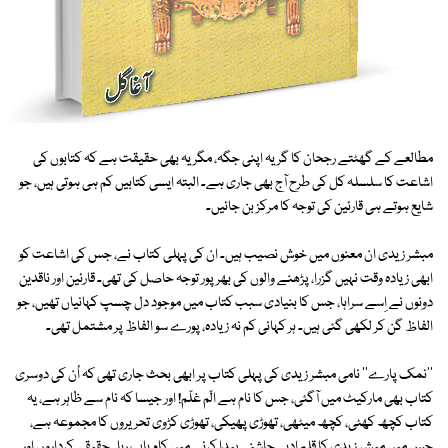
مطالعے کے گھٹتے رجحان کا گریہ اپنی جگہ، مگر یہ بھی حقیقت ہے کہ کتابوں کی
اشاعت کا سلسلہ کل کی طرح آج بھی جاری ہے۔ البتہ ایسی کتابیں کم ہی ہوتی ہیں، جو
شایع ہوتے ہی قارئین کی توجہ کا مرکز بن جائیں۔
مبشر زیدی ان معنوں میں خوش نصیب ہیں۔ ان کی پہلی کتاب نے، جس کی اشاعت کو
ابھی زیادہ وقت نہیں گزرا، پڑھنے والوں کی بھرپور توجہ حاصل کی تھی۔ قارئین اور ناقدین
دونوں نے اِسے سراہا، جس کا بنیادی سبب کتاب میں موجود دل چسپ کہانیاں تھیں، جو
الفاظ گن کر لکھی گئی ہیں۔ ہر کہانی کم نہ زیادہ، پورے سو الفاظ پر مشتمل تھی۔
''نمک پارے'' نامی مبشر زیدی کی پہلی کتاب پر ابھی بحث جاری تھی کہ اُن کی دوسری
کتاب بھی مارکیٹ میں آگئی، جس کا نام ہے الّم غلّم! اور جیسا کہ نام سے ظاہر ہے، یہ
کتاب کچھ کھٹی، کچھ میٹھی، تھوڑی پھیکی، تھوڑی کڑوی تحریروں کا مجموعہ ہے،
جس میں مبشر زیدی کا قلم ادبی چاشنی پیدا کرنے میں کام یاب رہا۔ حقیقی کرداروں اور