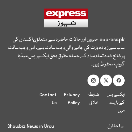
express.pk
خبروں اور حالات حاضرہ سے متعلق پاکستان کی
سب سے زیادہ وزٹ کی جانے والی ویب سائٹ ہے۔ اس ویب سائٹ
پر شائع شدہ تمام مواد کے جملہ حقوق بحق ایکسپریس میڈیا
گروپ محفوظ ہیں۔
ایکسپریس
ضابطہ
Privacy
Contact
کے بارے
اخلاق
Policy
Us
میں
صفحۂ اول
Showbiz News in Urdu