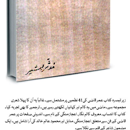
زیر تبصرہ کتاب عمر قاضی کی 41 نظمیں پر مشتمل ہے۔ غالباً یہ اُن کا پہلا شعری
مجموعہ ہے۔ ماضی میں وہ کالم اور کہانیاں لکھتے رہے ہیں۔ ترجمے کا بھی تجربہ کیا۔
کتاب کا انتساب، معروف کالم نگار، اعجاز منگی کے نام ہے۔ اندرونی صفحات پر عمر
قاضی کے فن سے متعلق اعجاز منگی، مناہل اور محمود عالم خالد کی آرا شامل ہیں۔ ایک
مضمون شاعر کے قلم سے نکلا ہے۔