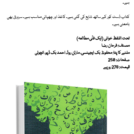
ہے۔
کتاب ڈسٹ کور کے ساتھ شایع کی گئی ہے۔ کاغذ اور چھپائی مناسب ہے۔ سرورق بھی
بامعنی ہے۔
تحت اللفظ خوانی (ایک فنّی مطالعہ)
مصنف: فرحان رضا
ملنے کا پتا: محفوظ بک ایجینسی، مارٹن روڈ، احمد بک ڈپو، انچولی
صفحات: 250
قیمت: 278 روپے