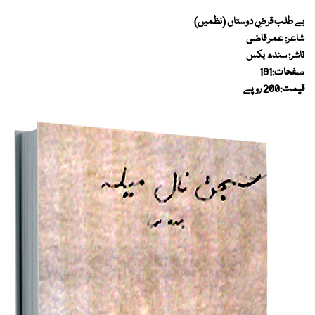
بے طلب قرضِ دوستاں (نظمیں)
شاعر: عمر قاضی
ناشر: سندھ بکس
صفحات:191
قیمت:200 روپے