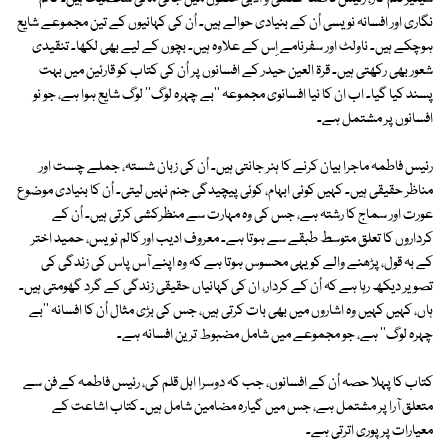
نگاری اور افسانہ نویسی اُن کے بنیادی حوالے ہیں۔ اُن کی کہانیوں کے تین مجموعے شایع
ہوچکے ہیں۔ ناولٹ اور سفرنامے اِس کے علاوہ ہیں۔ بچوں کے لیے بھی لکھا۔ تنقیدی
شعور بھی رکھتی ہیں۔ قرۃ العین حیدر کے افسانوں پر اُن کی کتاب کو قارئین میں بہت
پسند کیا گیا۔ اب ان کا نیا افسانوی مجموعہ ''بے چہرہ لوگ'' لوگ شایع ہوا ہے، جو نو
افسانوں پر مشتمل ہے۔
رئیس فاطمہ ماجرا بیان کرنے کا ہنر جانتی ہیں۔ اُن کی زبان شستہ، جملے چست اور
مناظر حقیقی ہیں۔ کہیں کوئی ابہام، کوئی پیچیدگی جنم نہیں لیتی۔ اُن کا بنیادی موضوع
عورت اور سماج کا رشتہ ہے، جس کی وہ مہارت سے منظرکشی کرتی ہیں۔ اُن کے
کرداروں کا تعلق متوسط طبقے سے ہوتا ہے۔ معروف ادیب اور کالم نویس، حمید اختر
کے بہ قول، پڑھنے والے کو یہی محسوس ہوتا ہے کہ وہ اپنے آس پاس کی زندگی کی
تصویر دیکھ رہا ہے کہ اُن کے کردار، ان کی کہانیاں حقیقی زندگی کے گرد گھومتی ہیں۔
ہاں، کہیں کہیں وہ اشاروں میں بھی بات کرتی ہیں، جس کی بڑی مثال اُن کا افسانہ ''بے
چہرہ لوگ'' ہے، جو مجموعے میں شامل مضبوط ترین افسانہ ہے۔
کتاب کا پہلا حصہ اُن کے افسانوں، جب کہ دوسرا اہل قلم کی، رئیس فاطمہ کے فن سے
متعلق آرا پر مشتمل ہے، جس میں گیارہ مضامین شامل ہیں۔ کتاب اشاعت کے
معیارات پر پوری اترتی ہے۔