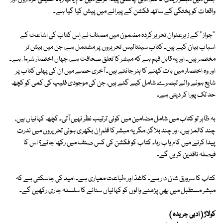
واقعات کو پختگی کے ساتھ فکشن کے پیرائے میں پیش کیا گیا ہے۔
''جواز'' کے زیرعنوان تحریر کردہ مضمون میں مصنف نے اِس کتاب کی اشاعت کے
اسباب بیان کیے ہیں۔ کتاب سینتالیس تحریروں پر مشتمل ہے، جن میں بیش تر
مختصر ہیں۔ اور یہ قابل فہم ہے کہ مبشر کا تعلق صحافت ہے، جہاں اختصار شرط ہے۔
اور وہ اختصار میں بات کہنے کا ہنر جانتے ہیں۔ آخری حصے میں ان کی پہلی کتاب پر
شایع ہونے والے تبصرے شامل کیے گئے ہیں، جن کی موجودی فلیپ کی کمی کو کچھ
حد تک پورا کر دیتی ہے۔
بہ ظاہر تو کتاب میں شامل مضامین میں کوئی ترتیب نظر نہیں آتی۔ کچھ کہانیاں ہیں،
چند کالمز ہیں، اور چند بلاگز، مگر یہ مبشر کا قلم اِن بکھری ہوئی تحریروں میں ندرت
پیدا کرنے میں کام یاب رہا۔ کتاب کو فکشن کی کس صنف میں رکھا جائے؟ اس کا
فیصلہ ناقدین کریں گے۔
کتاب کا سرورق شان دار ہے۔ کاغذ اور طباعت معیاری ہے۔ امید کی جاسکتی ہے کہ
مبشر مستقبل میں بھی پڑھنے والوں کو کہانیاں سنانے کا سلسلہ جاری رکھیں گے۔
کولاژ ( ادبی جریدہ )