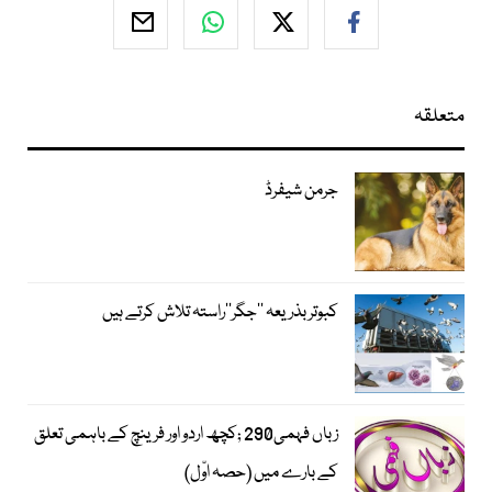
متعلقہ
جرمن شیفرڈ
کبوتر بذریعہ ’’جگر‘‘راستہ تلاش کرتے ہیں
زباں فہمی290 ;کچھ اردو اور فرینچ کے باہمی تعلق
کے بارے میں (حصہ اوّل)