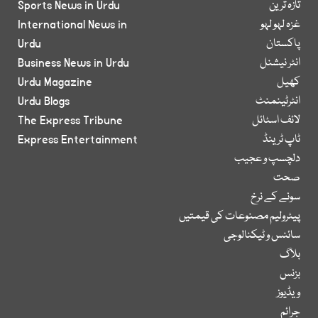
تازہ ترین
Sports News in Urdu
غزہ لہو لہو
International News in
پاکستان
Urdu
انٹر نیشنل
Business News in Urdu
کھیل
Urdu Magazine
انٹرٹینمنٹ
Urdu Blogs
لائف اسٹائل
The Express Tribune
ٹاپ ٹرینڈ
Express Entertainment
دلچسپ و عجیب
صحت
سونے کے نرخ
پیٹرولیم مصنوعات کی قیمتیں
سائنس و ٹیکنالوجی
بلاگ
بزنس
ویڈیوز
جرائم