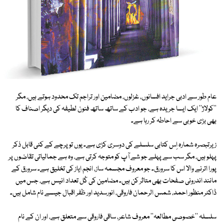
عام طور سے ادبی جراید افسانوں، غزلوں، مضامین اور تراجم تک محدود ہوتے ہیں، مگر
''کولاژ'' ایک ایسا جریدہ ہے، جو ادب کے ساتھ ساتھ فنون لطیفہ کی دیگر اصناف کا
بھی بڑی خوبی سے احاطہ کر رہا ہے۔
زیرتبصرہ شمارہ اِس کتابی سلسلے کی دوسری کڑی ہے۔ یوں تو پرچے کے کئی قابل ذکر
پہلو ہیں، مگر سب سے پہلے جو شے آپ کو متوجہ کرتی ہے، وہ ہے جمالیاتی تقاضوں پر
پورا اترنے والا اس کا سرورق۔ جو معروف مجسمہ ساز، انجم ایاز کی تخلیق ہے۔ سرورق کے
مانند اندرونی صفحات بھی متاثر کن ہیں۔ مضامین کی کُل تعداد انیس ہے، جس میں
ڈاکٹر منظور احمد، شمس الرحمان فاروقی، انورسدید اور ظفر اقبال جیسے نام شامل ہیں۔
سلسلہ ''خصوصی مطالعہ'' معروف شاعر، ساقی فاروقی سے متعلق ہے، اور ان کے نام