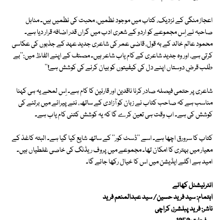
اعجاز منگی کے نزدیک، کتاب میں موجود نظمیں، محبت کی نظمیں ہیں۔ مناہل
صاحبہ نے اِس مجموعے کو اردو کے شعری ادب میں گراں قدر اضافہ قرار دیا ہے۔
محمود عالم خالد کے بہ قول، قاضی عمر کی شاعری جدید عہد کے جذبوں کی عکاسی
کرتی ہے، اور وہ جدید شاعری کے کام یاب شاعر ہیں۔ مصنف کے اپنے الفاظ میں:''بے
طلب قرضِ دوستاں اپنے دل کی کیفیتوں کو بیان کرنے کی کوشش ہے!''
شاعری پر حتمی فیصلہ صادر کرنا ناقدین اور قارئین کا کام ہے۔ اِس لمحے یہ ہی کہنا
مناسب ہے کہ صاحب کتاب نے زبان کو آزادی کے ساتھ، نئے پیرائے میں برتنے کی
کوشش کی ہے۔ اب وقت ہی تعین کرے گا کہ یہ کوشش کتنی کام یاب ہے۔
کتاب کا سرورق اچھا ہے۔ اسے ''ڈسٹ کور'' کے ساتھ شایع کیا گیا ہے۔ البتہ کاغذ کے
معیار میں بہتری کا امکان تھا۔ مجموعے میں پروف ریڈنگ کی خاصی غلطیاں ہیں۔
امید ہے اگلے ایڈیشن میں اس کا خیال رکھا جائے گا۔
انٹرنیشنل کھانے
اہتمام: سید فرید حسین/ سید عبدالمنعم فرید
ناشر: فرید پبلشرز، کراچی