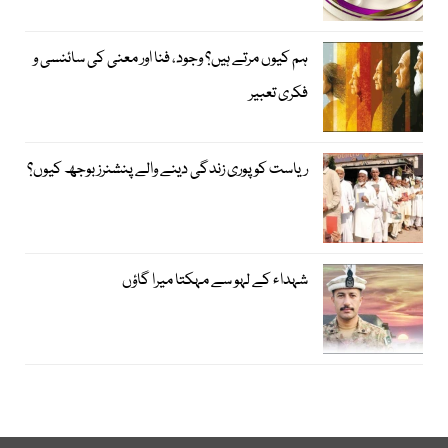
ہم کیوں مرتے ہیں؟ وجود، فنا اور معنی کی سائنسی و
فکری تعبیر
ریاست کو پوری زندگی دینے والے پنشنرز بوجھ کیوں؟
شہداء کے لہو سے مہکتا میرا گاؤں