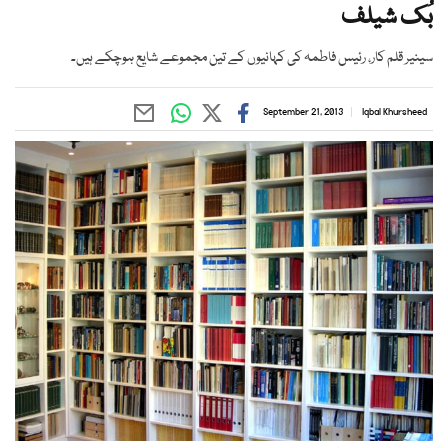
بُک شیلف
سینیر قلم کار، رئیس فاطمہ کی کہانیوں کے تین مجموعے شایع ہوچکے ہیں۔
September 21, 2013
Iqbal Khursheed