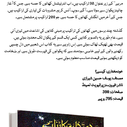
مربے'' کے زیر عنوان 90 تراکیب ہیں۔ اب انٹرنیشنل کھانوں کا حصہ ہے، جس کا آغاز
چائینز پکوان سے ہوتا ہے۔ آگے سوپ، آئس کریم، مشروبات کی تیاری کی تراکیب ہیں،
جس کے آخر میں انگلش کھانوں کا حصہ ہے، جو 208 تراکیب پر مشتمل ہے۔
گذشتہ چند برسوں میں کھانوں کی تراکیب پر مبنی کتابوں کی اشاعت میں تیزی آئی
ہے۔ عام طور پر یہ باتصویر کتابیں کسی ایک قسم کے پکوان تک محدود ہوتی ہیں،
قیمت بھی ٹھیک ٹھاک ہوتی ہے، اِس زاویے سے یہ کتاب اس شعبے میں دل چسپی
رکھنے والوں کے لیے خاصی سودمند ہے کہ پکوانوں کی فہرست طویل ہے، اور ضخامت
کو دیکھتے ہوئے قیمت مناسب معلوم ہوتی ہے۔
خودمختاری: کیسے؟
مصنف: یوسف حسین شیرازی
ناشر: فیروزسنز پرائیویٹ لمیٹڈ
صفحات: 398
قیمت: 795 روپے