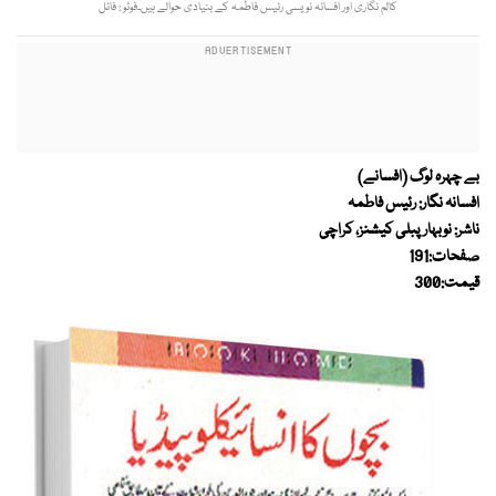
کالم نگاری اور افسانہ نویسی رئیس فاطمہ کے بنیادی حوالے ہیں۔فوٹو : فائل
بے چہرہ لوگ (افسانے)
افسانہ نگار: رئیس فاطمہ
ناشر: نوبہار پبلی کیشنز، کراچی
صفحات:191
قیمت:300