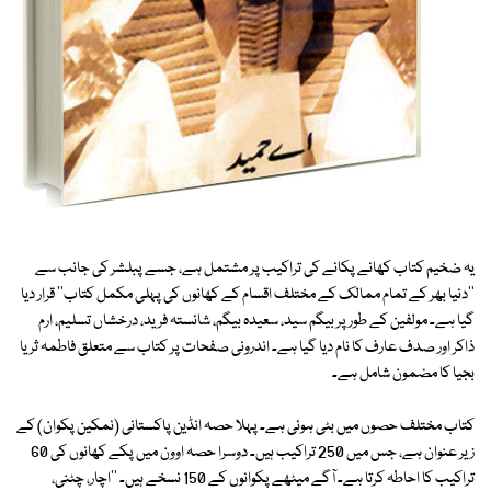
یہ ضخیم کتاب کھانے پکانے کی تراکیب پر مشتمل ہے، جسے پبلشر کی جانب سے
''دنیا بھر کے تمام ممالک کے مختلف اقسام کے کھانوں کی پہلی مکمل کتاب'' قرار دیا
گیا ہے۔ مولفین کے طور پر بیگم سید، سعیدہ بیگم، شائستہ فرید، درخشاں تسلیم، ارم
ذاکر اور صدف عارف کا نام دیا گیا ہے۔ اندرونی صفحات پر کتاب سے متعلق فاطمہ ثریا
بجیا کا مضمون شامل ہے۔
کتاب مختلف حصوں میں بٹی ہوئی ہے۔ پہلا حصہ انڈین پاکستانی (نمکین پکوان) کے
زیر عنوان ہے، جس میں 250 تراکیب ہیں۔ دوسرا حصہ اوون میں پکے کھانوں کی 60
تراکیب کا احاطہ کرتا ہے۔ آگے میٹھے پکوانوں کے 150 نسخے ہیں۔ ''اچار، چٹنی،