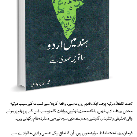
تحت اللفظ مرثیہ پڑھنا ایک قدیم روایت ہے۔ واقعۂ کربلا سے نسبت کے سبب مرثیہ
محض صنف ادب نہیں، بلکہ ہماری تہذیبی روایات کا جزو ہے۔ اس کے ہر پہلو پر ہونے
والی تحقیقی و تنقیدی کاوشیں ہمارے ادبی سرمائے میں منفرد مقام رکھتی ہیں۔
فرحان رضا تحت اللفظ مرثیہ خواں ہیں۔ اُن کا تعلق ایک علمی و ادبی خانوادے سے