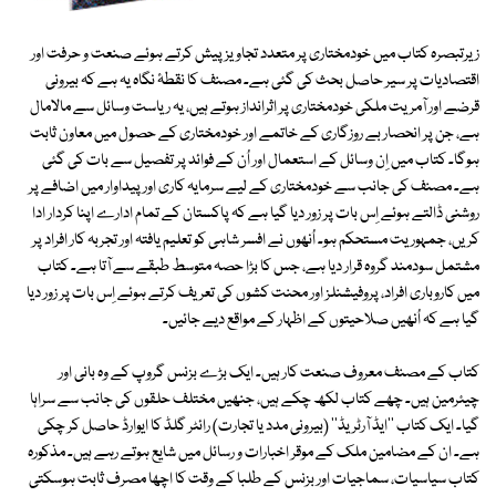
زیرتبصرہ کتاب میں خودمختاری پر متعدد تجاویز پیش کرتے ہوئے صنعت و حرفت اور
اقتصادیات پر سیر حاصل بحث کی گئی ہے۔ مصنف کا نقطۂ نگاہ یہ ہے کہ بیرونی
قرضے اور آمریت ملکی خودمختاری پر اثرانداز ہوتے ہیں، یہ ریاست وسائل سے مالامال
ہے، جن پر انحصار بے روزگاری کے خاتمے اور خودمختاری کے حصول میں معاون ثابت
ہوگا۔ کتاب میں اِن وسائل کے استعمال اور اُن کے فوائد پر تفصیل سے بات کی گئی
ہے۔ مصنف کی جانب سے خودمختاری کے لیے سرمایہ کاری اور پیداوار میں اضافے پر
روشنی ڈالتے ہوئے اِس بات پر زور دیا گیا ہے کہ پاکستان کے تمام ادارے اپنا کردار ادا
کریں، جمہوریت مستحکم ہو۔ اُنھوں نے افسر شاہی کو تعلیم یافتہ اور تجربہ کار افراد پر
مشتمل سودمند گروہ قرار دیا ہے، جس کا بڑا حصہ متوسط طبقے سے آتا ہے۔ کتاب
میں کاروباری افراد، پروفیشنلز اور محنت کشوں کی تعریف کرتے ہوئے اِس بات پر زور دیا
گیا ہے کہ اُنھیں صلاحیتوں کے اظہار کے مواقع دیے جائیں۔
کتاب کے مصنف معروف صنعت کار ہیں۔ ایک بڑے بزنس گروپ کے وہ بانی اور
چیئرمین ہیں۔ چھے کتاب لکھ چکے ہیں، جنھیں مختلف حلقوں کی جانب سے سراہا
گیا۔ ایک کتاب ''ایڈ آرٹریڈ'' (بیرونی مدد یا تجارت) رائٹر گلڈ کا ایوارڈ حاصل کر چکی
ہے۔ ان کے مضامین ملک کے موقر اخبارات و رسائل میں شایع ہوتے رہے ہیں۔ مذکورہ
کتاب سیاسیات، سماجیات اور بزنس کے طلبا کے وقت کا اچھا مصرف ثابت ہوسکتی