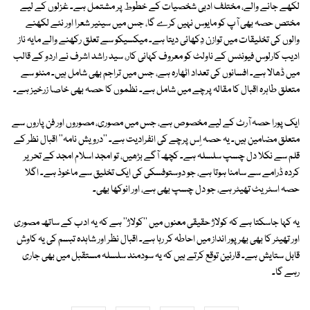
لکھے جانے والے، مختلف ادبی شخصیات کے خطوط پر مشتمل ہے۔ غزلوں کے لیے
مختص حصہ بھی آپ کو مایوس نہیں کرے گا، جس میں سینیر شعرا اور نئے لکھنے
والوں کی تخلیقات میں توازن دِکھائی دیتا ہے۔ میکسیکو سے تعلق رکھنے والے مایہ ناز
ادیب کارلوس فیونٹس کے ناولٹ کو معروف کہانی کار، سید راشد اشرف نے اردو کے قالب
میں ڈھالا ہے۔ افسانوں کی تعداد اٹھارہ ہے، جس میں تراجم بھی شامل ہیں۔ منٹو سے
متعلق طاہرہ اقبال کا مقالہ پرچے میں شامل ہے۔ نظموں کا حصہ بھی خاصا زرخیز ہے۔
ایک پورا حصہ آرٹ کے لیے مخصوص ہے، جس میں مصوری، مصوروں اور فن پاروں سے
متعلق مضامین ہیں۔ یہ حصہ اِس پرچے کی انفرادیت ہے۔ ''درویش نامہ'' اقبال نظر کے
قلم سے نکلا دل چسپ سلسلہ ہے۔ کچھ آگے بڑھیں، تو امجد اسلام امجد کے تحریر
کردہ ڈرامے سے سامنا ہوتا ہے، جو دوستوفسکی کی ایک تخلیق سے ماخوذ ہے۔ اگلا
حصہ اسٹریٹ تھیٹر ہے، جو دل چسپ بھی ہے، اور انوکھا بھی۔
یہ کہا جاسکتا ہے کہ کولاژ حقیقی معنوں میں ''کولاژ'' ہے کہ یہ ادب کے ساتھ مصوری
اور تھیٹر کا بھی بھرپور انداز میں احاطہ کر رہا ہے۔ اقبال نظر اور شاہدہ تبسم کی یہ کاوش
قابل ستایش ہے۔ قارئین توقع کرتے ہیں کہ یہ سودمند سلسلہ مستقبل میں بھی جاری
رہے گا۔