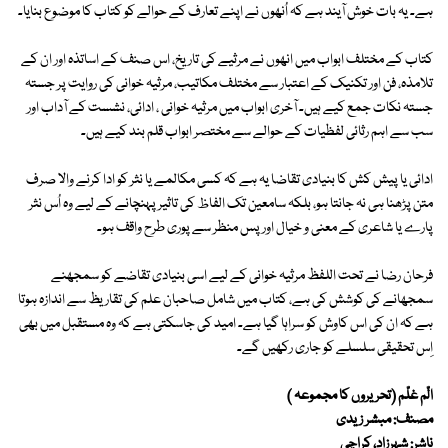
ہے۔ یہ بات خوش آیند ہے کہ اُنھوں نے اپنے تعارف کے حوالے کو کتاب کا موضوع بنایا۔
کتاب کے مختلف ابواب میں انھوں نے مرثیے کی تاریخ، اس صنف کے اساتذہ اور ان کے
تلامذہ، فن اور تکنیک کے اعتبار سے مختلف مکاتیب، مرثیہ خوانی کی روایت پر جستہ
جستہ نکات جمع کیے ہیں۔ آخری ابواب میں مرثیہ خوانی ، ادائی، نشست کے آداب اور
سب سے اہم رثائی لفظیات کے حوالے سے مختصر ابواب قلم بند کیے ہیں۔
ادائی یا پیش کش کا بنیادی تقاضا یہ ہے کہ کسی مکالمے یا نثر کو ادا کرنے والا صرف
متن پڑھنا ہی نہ جانتا ہو، بلکہ سامعین تک الفاظ کی تاثیر پہنچانے کے لیے وہ اُس نثر
پارے یا شاعری کے معنی و خیال اور پس منظر سے پوری طرح واقف ہو۔
فرحان رضا نے تحت اللفظ مرثیہ خوانی کے لیے اسی بنیادی تقاضے کو سمجھنے
سمجھانے کی کوشش کی ہے، کتاب میں شامل صاحبان علم کی تقاریظ سے اندازہ ہوتا
ہے کہ ان کی اس کاوش کو سراہا گیا ہے۔ امید کی جاسکتی ہے کہ وہ مستقبل میں بھی
اِس تحقیقی سلسلے کو جاری رکھیں گے۔
الّم غلّم (تحریروں کا مجموعہ )
مصنف: مبشر زیدی
ناشر: شہرزاد، کراچی