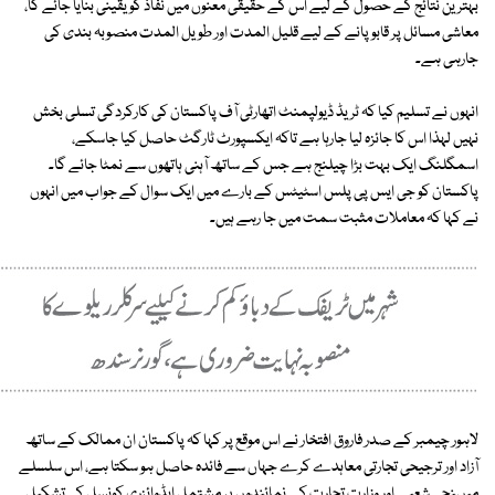
بہترین نتائج کے حصول کے لیے اس کے حقیقی معنوں میں نفاذ کو یقینی بنایا جائے گا،
معاشی مسائل پر قابو پانے کے لیے قلیل المدت اور طویل المدت منصوبہ بندی کی
جارہی ہے۔
انہوں نے تسلیم کیا کہ ٹریڈ ڈیولپمنٹ اتھارٹی آف پاکستان کی کارکردگی تسلی بخش
نہیں لہذا اس کا جائزہ لیا جارہا ہے تاکہ ایکسپورٹ ٹارگٹ حاصل کیا جاسکے،
اسمگلنگ ایک بہت بڑا چیلنج ہے جس کے ساتھ آہنی ہاتھوں سے نمٹا جائے گا۔
پاکستان کو جی ایس پی پلس اسٹیٹس کے بارے میں ایک سوال کے جواب میں انہوں
نے کہا کہ معاملات مثبت سمت میں جا رہے ہیں۔
لاہور چیمبر کے صدر فاروق افتخار نے اس موقع پر کہا کہ پاکستان ان ممالک کے ساتھ
آزاد اور ترجیحی تجارتی معاہدے کرے جہاں سے فائدہ حاصل ہو سکتا ہے، اس سلسلے
میںنجی شعبے اور وزارت تجارت کے نمائندوں پر مشتمل ایڈوائزری کونسل کی تشکیل