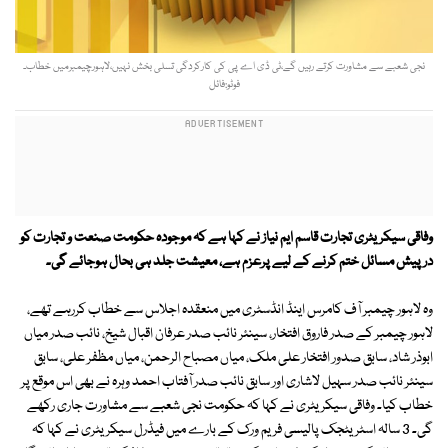
نجی شعبے سے مشاورت کرتے رہیں گے،ٹی ڈی اے پی کی کارکردگی تسلی بخش نہیں،لاہورچیمبرمیں خطاب۔
فوٹو:فائل
وفاقی سیکریٹری تجارت قاسم ایم نیاز نے کہا ہے کہ موجودہ حکومت صنعت و تجارت کو
درپیش مسائل ختم کرنے کے لیے پرعزم ہے، معیشت جلد ہی بحال ہوجائے گی۔
وہ لاہور چیمبر آف کامرس اینڈ انڈسٹری میں منعقدہ اجلاس سے خطاب کررہے تھے،
لاہور چیمبر کے صدر فاروق افتخار، سینئر نائب صدر عرفان اقبال شیخ، نائب صدر میاں
ابوذر شاد، سابق صدور افتخار علی ملک، میاں مصباح الرحمن، میاں مظفر علی، سابق
سینئر نائب صدر سہیل لاشاری اور سابق نائب صدر آفتاب احمد وہرہ نے بھی اس موقع پر
خطاب کیا۔ وفاقی سیکریٹری نے کہا کہ حکومت نجی شعبے سے مشاورت جاری رکھے
گی۔ 3 سالہ اسٹریٹجک پالیسی فریم ورک کے بارے میں فیڈرل سیکریٹری نے کہا کہ