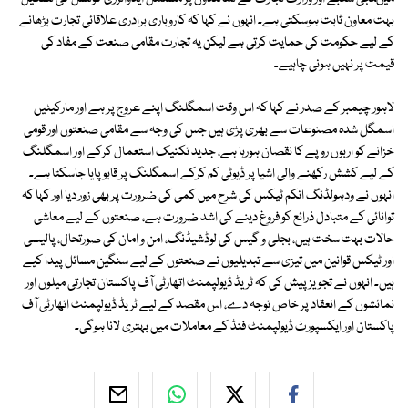
بہت معاون ثابت ہوسکتی ہے۔ انہوں نے کہا کہ کاروباری برادری علاقائی تجارت بڑھانے
کے لیے حکومت کی حمایت کرتی ہے لیکن یہ تجارت مقامی صنعت کے مفاد کی
قیمت پر نہیں ہونی چاہیے۔
لاہور چیمبر کے صدر نے کہا کہ اس وقت اسمگلنگ اپنے عروج پر ہے اور مارکیٹیں
اسمگل شدہ مصنوعات سے بھری پڑی ہیں جس کی وجہ سے مقامی صنعتوں اور قومی
خزانے کو اربوں روپے کا نقصان ہورہا ہے، جدید تکنیک استعمال کرکے اور اسمگلنگ
کے لیے کشش رکھنے والی اشیا پر ڈیوٹی کم کرکے اسمگلنگ پر قابو پایا جاسکتا ہے۔
انہوں نے ودہولڈنگ انکم ٹیکس کی شرح میں کمی کی ضرورت پر بھی زور دیا اور کہا کہ
توانائی کے متبادل ذرائع کو فروغ دینے کی اشد ضرورت ہے، صنعتوں کے لیے معاشی
حالات بہت سخت ہیں، بجلی و گیس کی لوڈشیڈنگ، امن و امان کی صورتحال، پالیسی
اور ٹیکس قوانین میں تیزی سے تبدیلیوں نے صنعتوں کے لیے سنگین مسائل پیدا کیے
ہیں۔ انہوں نے تجویز پیش کی کہ ٹریڈ ڈیولپمنٹ اتھارٹی آف پاکستان تجارتی میلوں اور
نمائشوں کے انعقاد پر خاص توجہ دے، اس مقصد کے لیے ٹریڈ ڈیولپمنٹ اتھارٹی آف
پاکستان اور ایکسپورٹ ڈیولپمنٹ فنڈ کے معاملات میں بہتری لانا ہوگی۔