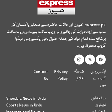
express.pk
خبروں اور حالات حاضرہ سے متعلق پاکستان کی
سب سے زیادہ وزٹ کی جانے والی ویب سائٹ ہے۔ اس ویب سائٹ
پر شائع شدہ تمام مواد کے جملہ حقوق بحق ایکسپریس میڈیا
گروپ محفوظ ہیں۔
ایکسپریس
ضابطہ
Privacy
Contact
کے بارے
اخلاق
Policy
Us
میں
صفحۂ اول
Showbiz News in Urdu
تازہ ترین
Sports News in Urdu