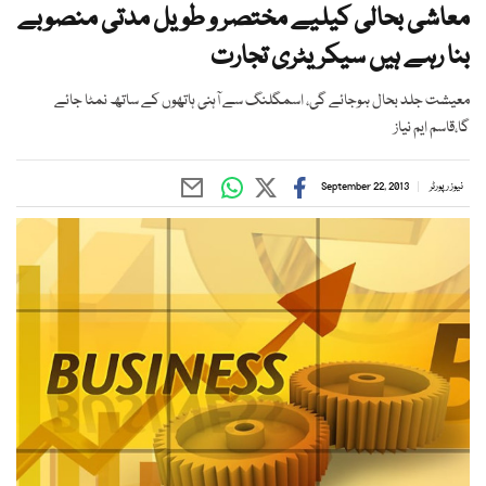
معاشی بحالی کیلیے مختصر و طویل مدتی منصوبے
بنا رہے ہیں سیکریٹری تجارت
معیشت جلد بحال ہوجائے گی، اسمگلنگ سے آہنی ہاتھوں کے ساتھ نمٹا جائے
گا،قاسم ایم نیاز
نیوز رپورٹر
September 22, 2013