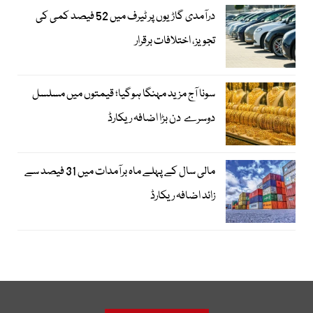
درآمدی گاڑیوں پر ٹیرف میں 52 فیصد کمی کی
تجویز، اختلافات برقرار
سونا آج مزید مہنگا ہوگیا؛ قیمتوں میں مسلسل
دوسرے دن بڑا اضافہ ریکارڈ
مالی سال کے پہلے ماہ برآمدات میں 31 فیصد سے
زائد اضافہ ریکارڈ