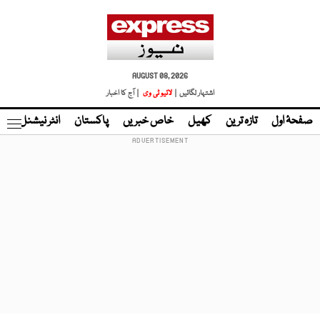
AUGUST 08, 2026
اشتہار لگائیں |
لائیو ٹی وی
| آج کا اخبار
صفحۂ اول
تازہ ترین
کھیل
خاص خبریں
پاکستان
انٹر نیشنل
ٹا