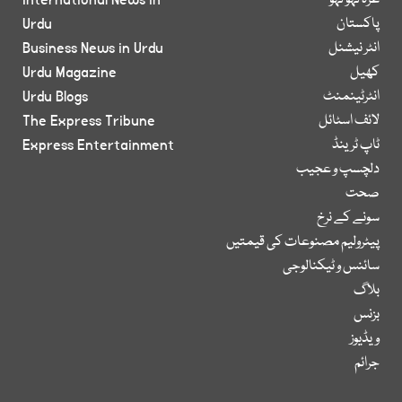
غزہ لہو لہو
International News in
پاکستان
Urdu
انٹر نیشنل
Business News in Urdu
کھیل
Urdu Magazine
انٹرٹینمنٹ
Urdu Blogs
لائف اسٹائل
The Express Tribune
ٹاپ ٹرینڈ
Express Entertainment
دلچسپ و عجیب
صحت
سونے کے نرخ
پیٹرولیم مصنوعات کی قیمتیں
سائنس و ٹیکنالوجی
بلاگ
بزنس
ویڈیوز
جرائم