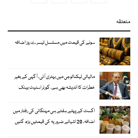
متعلقہ
سونے کی قیمت میں مسلسل تیسرے روز اضافہ
مالیاتی ٹیکنالوجی میں بہتری آئی، آگہی کے بغیر
خطرات کا اندیشہ بھی ہے، گورنر اسٹیٹ بینک
اگست کے پہلے ہفتے ہی مہنگائی کی رفتار میں
اضافہ، 20 اشیائے ضروریہ کی قیمتیں بڑھ گئیں