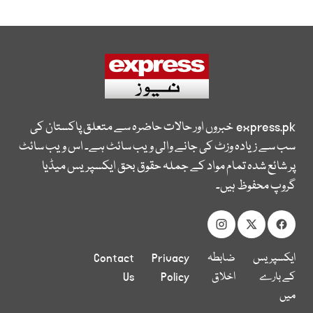
express.pk
خبروں اور حالات حاضرہ سے متعلق پاکستان کی
سب سے زیادہ وزٹ کی جانے والی ویب سائٹ ہے۔ اس ویب سائٹ
پر شائع شدہ تمام مواد کے جملہ حقوق بحق ایکسپریس میڈیا
گروپ محفوظ ہیں۔
ایکسپریس
ضابطہ
Privacy
Contact
کے بارے
اخلاق
Policy
Us
میں