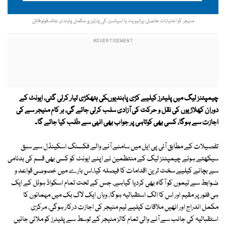
منیجر کو اختیارات حاصل، پرائیویٹ یا اسپانسرز کی پارٹیز پر مکمل پابندی عائد۔فوٹو:فائل
چیمپئنز لیگ میں پلیئرز کیلیے کڑی پابندیوںکی ہتھکڑی تیار کرلی گئی، ایونٹ کے
دوران کھلاڑیوں کی نقل و حرکت کی آزادی سلب کرلی جائے گی، ہر کام منیجر سے کی
اجازت سے ہوگا، کسی بھی کوتاہی پر جواب بھی انہی سے طلب کیا جائے گا۔
تفصیلات کے مطابق آئی پی ایل میں سامنے آنے والے فکسنگ اسکینڈل سے سبق
سیکھتے ہوئے چیمپئنز لیگ کے منتظمین نے اپنے ایونٹ کو کسی بھی قسم کی بدنامی
سے بچانے کیلیے سخت ترین اقدامات کا فیصلہ کیا،اس بارے میں خصوصی قواعد و
ضوابط سے ٹیموں کو آگاہ بھی کردیا گیاہے، جس کے تحت تمام اسکواڈ ہوٹل کے ایک
ہی فلور پر مقیم اور اس کا الگ استقبالیہ ہوگا، وہاں ایک لاگ بک میں مہمانوں کا
مکمل اندراج اور انھیں ملاقات کیلیے ٹیم منیجر کی اجازت درکار ہوگی، مرکزی
استقبالیہ کی جانب سے آنے والی تمام کالز منیجر کے توسط سے پلیئرز کو ملائی جائیں