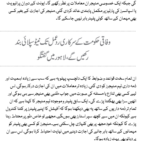
گی جبکہ ایک خصوصی منیجر ان معاملات پر نظر رکھے گا۔ ایونٹ کے دوران پرائیویٹ
یا اسپانسرز کی پارٹیز پر مکمل پابندی عائد کردی گئی، منیجر کی اجازت کے بغیر کسی
بھی مہمان کے ساتھ کوئی پلیئر باہر نہیں جاسکے گا۔
ان تمام سخت قواعد و ضوابط کا ایک دلچسپ پہلو یہ ہے کہ سب سے زیادہ اہمیت اور
ذمہ داری ٹیم منیجرز کو دی گئی، زیادہ تر معاملات میں ان کی اجازت درکار ہوگی، اس
لیے کسی بھی تنازع یا مسئلہ کی صورت میں جواب طلبی بھی منیجر سے ہی ہوگی اور
انھیں سزا بھی بھگتنا پڑے گی۔ ایک سابق پلیئر و موجودہ ٹیم منیجر کا کہنا ہے کہ ان
تمام تر ذمہ داریوں کے ساتھ یہ بھی دیکھنا ہوگا کہ آفیشل کا اپنے پلیئرز پر کتنا کنٹرول
ہے کیونکہ ان میں سے کچھ سپر اسٹارز بھی ہوںگے، مجھے تو خاص طور پر محتاط رہنا
پڑے گا کیونکہ خود مجھ پر بھی کلہاڑی چل سکتی ہے۔ منیجرز کو کسی بھی پلیئر کو
مہمانوں کے ساتھ باہر جانے کی اجازت دینے میں نہایت احتیاط کرنا ہوگی، اس سے ان
پر دبائو بھی بہت زیادہ ہوگا۔