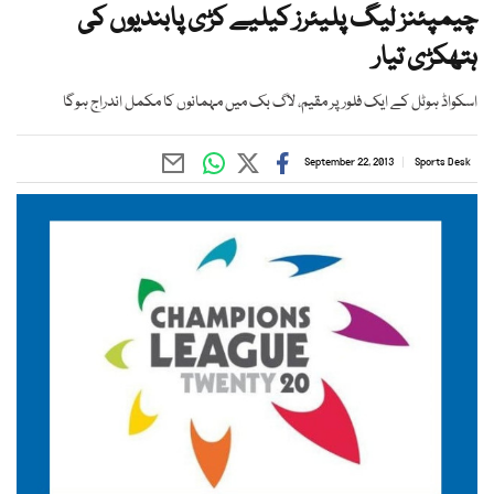
چیمپئنز لیگ پلیئرز کیلیے کڑی پابندیوں کی
ہتھکڑی تیار
اسکواڈ ہوٹل کے ایک فلور پر مقیم، لاگ بک میں مہمانوں کا مکمل اندراج ہوگا
September 22, 2013
Sports Desk