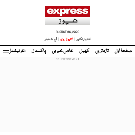
AUGUST 06, 2026
اشتہار لگائیں |
لائیو ٹی وی
| آج کا اخبار
صفحۂ اول
تازہ ترین
کھیل
خاص خبریں
پاکستان
انٹر نیشنل
ٹا