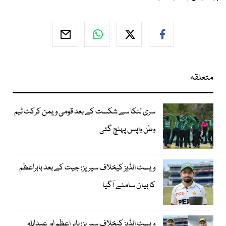
متعلقہ
سری لنکا سے شکست کے بعد قومی ویمن کرکٹ ٹیم
وطن واپس پہنچ گئی
ویسٹ انڈیز کیخلاف سیریز: جیت کے بعد بابراعظم
کا بیان سامنے آگیا
ویسٹ انڈیز کیخلاف سیریز: بابر اعظم اور عبداللہ