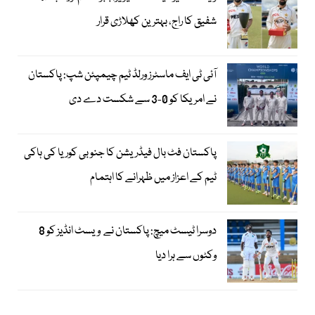
شفیق کا راج، بہترین کھلاڑی قرار
آئی ٹی ایف ماسٹرز ورلڈ ٹیم چیمپئن شپ: پاکستان
نے امریکا کو 0-3 سے شکست دے دی
پاکستان فٹ بال فیڈریشن کا جنوبی کوریا کی ہاکی
ٹیم کے اعزاز میں ظہرانے کا اہتمام
دوسرا ٹیسٹ میچ: پاکستان نے ویسٹ انڈیز کو 8
وکٹوں سے ہرا دیا