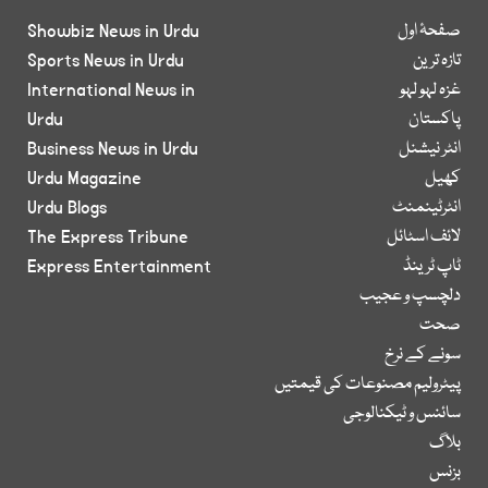
صفحۂ اول
Showbiz News in Urdu
تازہ ترین
Sports News in Urdu
غزہ لہو لہو
International News in
پاکستان
Urdu
انٹر نیشنل
Business News in Urdu
کھیل
Urdu Magazine
انٹرٹینمنٹ
Urdu Blogs
لائف اسٹائل
The Express Tribune
ٹاپ ٹرینڈ
Express Entertainment
دلچسپ و عجیب
صحت
سونے کے نرخ
پیٹرولیم مصنوعات کی قیمتیں
سائنس و ٹیکنالوجی
بلاگ
بزنس