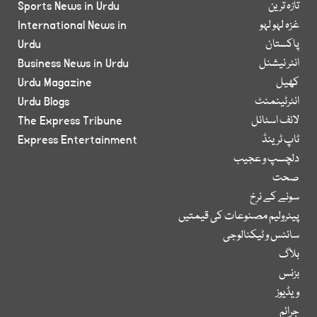
تازہ ترین
Sports News in Urdu
غزہ لہو لہو
International News in
پاکستان
Urdu
انٹر نیشنل
Business News in Urdu
کھیل
Urdu Magazine
انٹرٹینمنٹ
Urdu Blogs
لائف اسٹائل
The Express Tribune
ٹاپ ٹرینڈ
Express Entertainment
دلچسپ و عجیب
صحت
سونے کے نرخ
پیٹرولیم مصنوعات کی قیمتیں
سائنس و ٹیکنالوجی
بلاگ
بزنس
ویڈیوز
جرائم