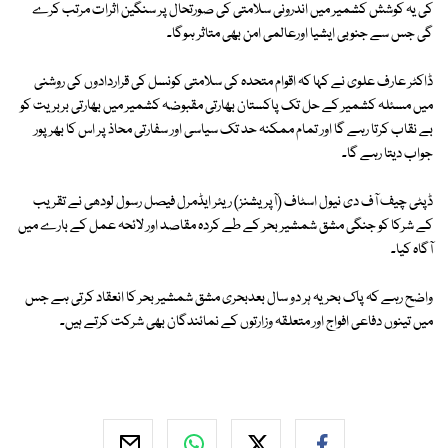
کی یہ کوشش کشمیر میں اندرونی سلامتی کی صورتحال پر سنگین اثرات مرتب کرے
گی جس سے جنوبی ایشیا اورعالمی امن بھی متاثر ہوگا۔
ڈاکٹر عارف علوی نے کہا کہ اقوام متحدہ کی سلامتی کونسل کی قراردادوں کی روشنی
میں مسئلہ کشمیر کے حل تک پاکستان بھارتی مقبوضہ کشمیر میں بھارتی بربریت کو
بے نقاب کرتا رہے گا اور تمام ممکنہ حد تک سیاسی اور سفارتی محاذ پر اس کا بھر پور
جواب دیتا رہے گا۔
ڈپٹی چیف آف دی نیول اسٹاف (آپریشنز) ریئر ایڈمرل فیصل رسول لودھی نے تقریب
کے شرکا کو جنگی مشق شمشیر بحر کے طے کردہ مقاصد اور لائحہ عمل کے بارے میں
آگاہ کیا۔
واضح رہے کہ پاک بحریہ ہر دو سال بعدبحری مشق شمشیر بحر کا انعقاد کرتی ہے جس
میں تینوں دفاعی افواج اور متعلقہ وزارتوں کے نمائندگان بھی شرکت کرتے ہیں۔