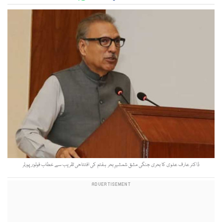
ڈاکٹر عارف علوی کا بحری جنگی مشق شمشیرِ بحر ہفتم کی افتتاحی تقریب سے خطاب فوٹو:رپورٹر