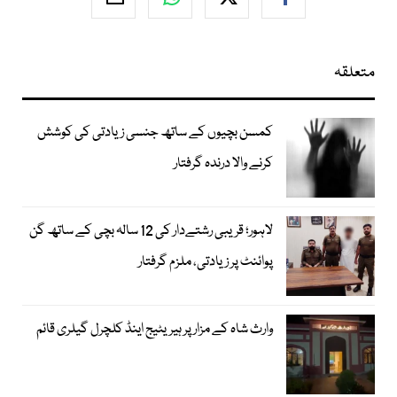
متعلقہ
کمسن بچیوں کے ساتھ جنسی زیادتی کی کوشش
کرنے والا درندہ گرفتار
لاہور؛ قریبی رشتےدار کی 12 سالہ بچی کے ساتھ گن
پوائنٹ پر زیادتی، ملزم گرفتار
وارث شاہ کے مزار پر ہیریٹیج اینڈ کلچرل گیلری قائم