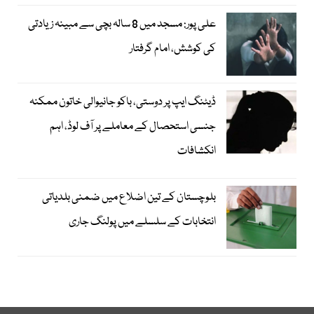
علی پور: مسجد میں 8 سالہ بچی سے مبینہ زیادتی
کی کوشش، امام گرفتار
ڈیٹنگ ایپ پر دوستی، باکو جانیوالی خاتون ممکنہ
جنسی استحصال کے معاملے پر آف لوڈ، اہم
انکشافات
بلوچستان کے تین اضلاع میں ضمنی بلدیاتی
انتخابات کے سلسلے میں پولنگ جاری