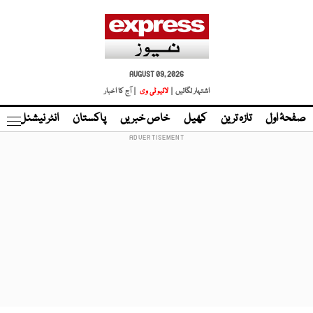
AUGUST 09, 2026
اشتہار لگائیں |
لائیو ٹی وی
| آج کا اخبار
صفحۂ اول
تازہ ترین
کھیل
خاص خبریں
پاکستان
انٹر نیشنل
ٹا