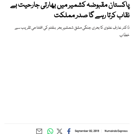
پاکستان مقبوضہ کشمیر میں بھارتی جارحیت بے
نقاب کرتا رہے گا صدر مملکت
ڈاکٹر عارف علوی کا بحری جنگی مشق شمشیرِ بحر ہفتم کی افتتاحی تقریب سے
خطاب
September 02, 2019
Numainda Express