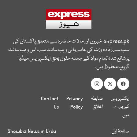
express.pk
خبروں اور حالات حاضرہ سے متعلق پاکستان کی
سب سے زیادہ وزٹ کی جانے والی ویب سائٹ ہے۔ اس ویب سائٹ
پر شائع شدہ تمام مواد کے جملہ حقوق بحق ایکسپریس میڈیا
گروپ محفوظ ہیں۔
ایکسپریس
ضابطہ
Privacy
Contact
کے بارے
اخلاق
Policy
Us
میں
صفحۂ اول
Showbiz News in Urdu