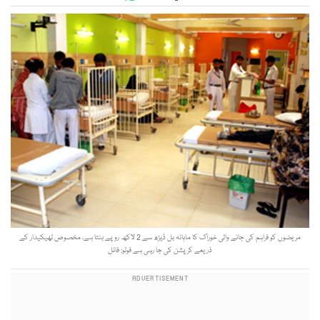
مریضوں کو فراہم کی جانے والی خوراک کا ماہانہ بل ڈیڑھ سے 2 لاکھ روپے بنتا ہے، مخصوص ٹھیکیدار کے
ذریعے کرپشن کی جا رہی ہے فوٹو: فائل