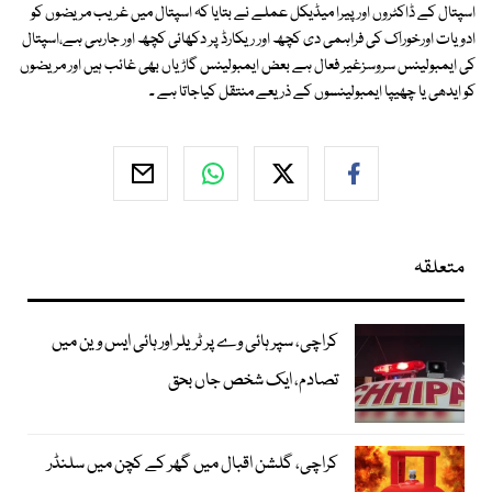
اسپتال کے ڈاکٹروں اور پیرا میڈیکل عملے نے بتایا کہ اسپتال میں غریب مریضوں کو
ادویات اورخوراک کی فراہمی دی کچھ اور ریکارڈ پر دکھائی کچھ اور جارہی ہے،اسپتال
کی ایمبولینس سروسزغیر فعال ہے بعض ایمبولینس گاڑیاں بھی غائب ہیں اور مریضوں
کو ایدھی یا چھیپا ایمبولینسوں کے ذریعے منتقل کیاجاتا ہے ۔
متعلقہ
کراچی، سپر ہائی وے پر ٹریلر اور ہائی ایس وین میں
تصادم، ایک شخص جاں بحق
کراچی، گلشن اقبال میں گھر کے کچن میں سلنڈر