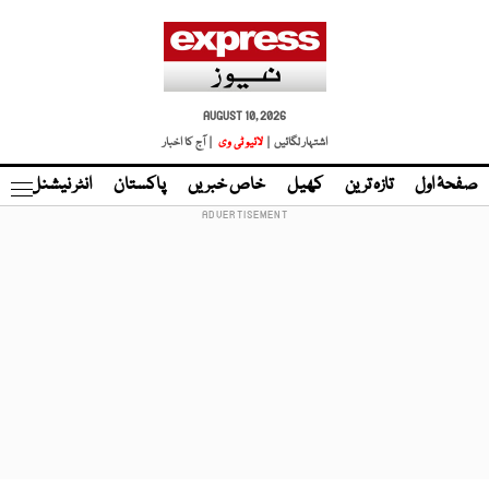
AUGUST 10, 2026
اشتہار لگائیں |
لائیو ٹی وی
| آج کا اخبار
صفحۂ اول
تازہ ترین
کھیل
خاص خبریں
پاکستان
انٹر نیشنل
ٹا