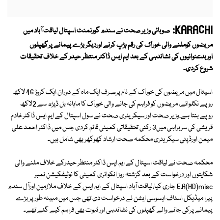
KARACHI:
صوبائی وزیر صحت نے سندھ گورنمنٹ اسپتال لیاقت آباد میں
مریضوں کوملنے والی خوراک کی رقم ہڑپ کرنے اوردیگر بڑے پیمانے پرگھپلوں
اوربدعنوانیوں کی نشاندہی کے بعد ایم ایس ڈاکٹر منتظر حیدر کے خلاف تحقیقات
شروع کردی۔
اسپتال میں مریضوں کی خوراک کے نام پرصرف ایک ماہ کے دوران ایک کروڑ 46 لاکھ
روپے نکلوائے، مریضوں کو فراہم کی جانے والی خوراک کا ماہانہ بل ڈیڑھ سے 2لاکھ
روپے بنتا ہے،وزیر صحت اور سیکریٹری صحت نے سول اسپتال کے ایم ایس ڈاکٹرخادم
قریشی کی سربراہی میں3 رکنی تحقیقاتی کمیٹی قائم کردی جس میں ڈاکٹر احمد علی
میمن اورڈپٹی سیکریٹری محکمہ صحت ارشاد کھوکھر بھی شامل ہیں۔
محکمہ صحت نے لیاقت اسپتال کے ایم ایس ڈاکٹر منتظر حیدرکے خلاف ملنے والی
شکایتوں اور درخواست کے بعد گزشتہ روز انکوائری کمیٹی کا نوٹیفکیشن نمبر
E.A(HD)misc جاری کیا،لیاقت آباد اسپتال کے ایم ایس کے خلاف ملازمین اورآل سندھ
پیرا میڈیکل اسٹاف ایسوسی ایشن نے درخواست دی تھی جس میں مبینہ طورپر بڑے
پیمانے پرکی جانے والے گھپلوں کی نشاندہی اور ثبوت بھی فراہم کیے گئے تھے۔