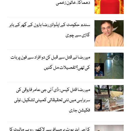
دھماکا، خاتون زخمی
سندھ حکومت کے ایڈوائزر رضا ہارون کے گھر کے باہر
گاڑی سے چوری
میر رضا نے قتل سے قبل کن دو افراد سے فون پر بات
کی تھی؟ تفصیلات مل گئیں
میر رضا قتل کیس: ڈی آئی جی عامر فاروقی کی
سربراہی میں نئی تحقیقاتی کمیٹی تشکیل، نوٹی
فکیشن جاری
کراچی ایئرپورٹ پر مسافر سے لاکھوں روپے مالیت کا