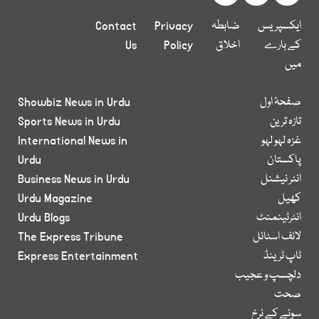
ایکسپریس
ضابطہ
Privacy
Contact
کے بارے
اخلاق
Policy
Us
میں
صفحۂ اول
Showbiz News in Urdu
تازہ ترین
Sports News in Urdu
غزہ لہو لہو
International News in
پاکستان
Urdu
انٹر نیشنل
Business News in Urdu
کھیل
Urdu Magazine
انٹرٹینمنٹ
Urdu Blogs
لائف اسٹائل
The Express Tribune
ٹاپ ٹرینڈ
Express Entertainment
دلچسپ و عجیب
صحت
سونے کے نرخ