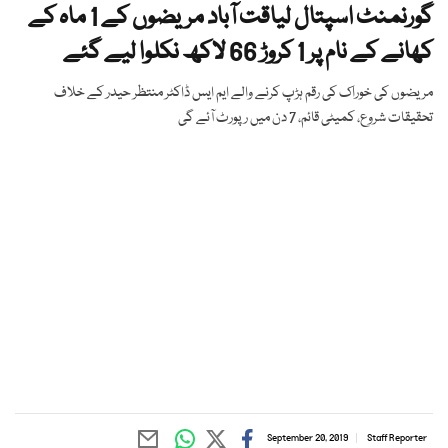
گورنمنٹ اسپتال لیاقت آباد مریضوں کے 1 ماہ کے
کھانے کے نام پر 1 کروڑ 66 لاکھ نکلوا لیے گئے
مریضوں کی خوراک کی رقم ہڑپ کرنے والے ایم ایس ڈاکٹر منتظر حیدر کے خلاف
تحقیقات شروع، کمیٹی قائم، 7 دن میں رپورٹ آئے گی
September 20, 2019
Staff Reporter