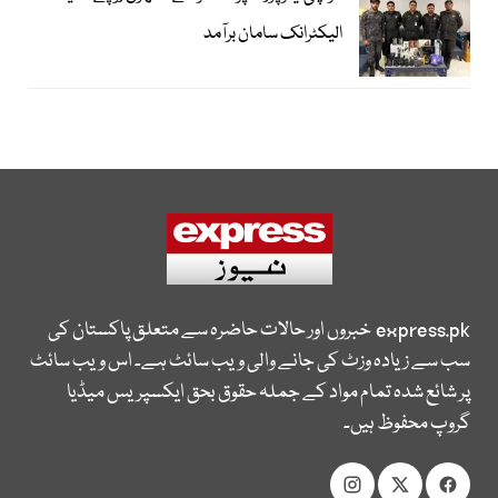
الیکٹرانک سامان برآمد
express.pk
خبروں اور حالات حاضرہ سے متعلق پاکستان کی
سب سے زیادہ وزٹ کی جانے والی ویب سائٹ ہے۔ اس ویب سائٹ
پر شائع شدہ تمام مواد کے جملہ حقوق بحق ایکسپریس میڈیا
گروپ محفوظ ہیں۔