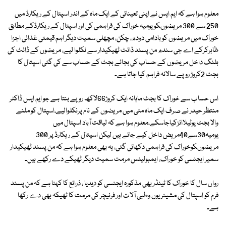
معلوم ہوا ہے کہ ایم ایس نے اپنی تعیناتی کے ایک ماہ کے اندر اسپتال کے ریکارڈ میں
250 سے 300 مریضوںکو یومیہ خوراک کی فراہمی کی اور اسپتال کے ریکارڈکے مطابق
خوراک میں مریضوں کو بادامی دودھ، چکن، مچھلی سمیت دیگر اہم قیمتی غذائی اجزا
ظاہرکرکے اے جی سندھ من پسند ڈائٹ ٹھیکیدار سے نکلوا لیے، مریضوں کے ڈائٹ کی
بلنگ داخل مریضوں کے حساب کی بجائے بجٹ کے حساب سے کی گئی اسپتال کا
بجٹ 2کروڑ روپے سالانہ فراہم کیا جاتا ہے۔
اس حساب سے خوراک کا بجٹ ماہانہ ایک کروڑ66لاکھ روپے بنتا ہے جو ایم ایس ڈاکٹر
منتظر حیدر نے صرف ایک ماہ مئی میں مریضوں کے نام پرنکلوالیے،اسپتال کو ملنے
والا بجٹ یوٹیلاائزکیاجاسکے،معلوم ہوا ہے کہ لیاقت آباد اسپتال میں
یومیہ30سے40مریض داخل کیے جاتے ہیں لیکن اسپتال کے ریکارڈ پر 300
مریضوںکوخوراک کی فراہمی دکھائی گئی، یہ بھی معلوم ہوا ہے کہ من پسند ٹھیکیدار
سمیر ایجنسی کو خوراک، ایمبولینس مرمت سمیت دیگر ٹھیکے دے رکھے ہیں۔
رواں سال کا خوراک کا ٹینڈر بھی مذکورہ ایجنسی کو دیدیا ، ذرائع کا کہنا ہے کہ من پسند
فرم کو اسپتال کی مشینریوں وطبی آلات اور فرنیچر کی مرمت کا ٹھیکہ بھی دے رکھا
ہے۔