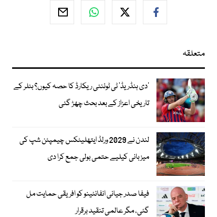
متعلقہ
’دی ہنڈریڈ‘ ٹی ٹوئنٹی ریکارڈ کا حصہ کیوں؟ بٹلر کے
تاریخی اعزاز کے بعد بحث چھڑ گئی
لندن نے 2029 ورلڈ ایتھلیٹکس چیمپئن شپ کی
میزبانی کیلیے حتمی بولی جمع کرا دی
فیفا صدر جیانی انفانٹینو کو افریقی حمایت مل
گئی، مگر عالمی تنقید برقرار