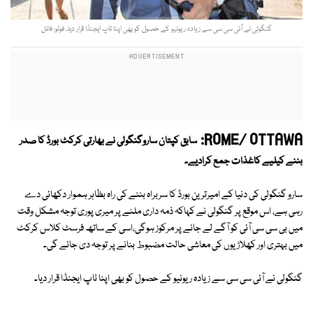
گنگولی نے آئی سی سی سے زیادہ ریونیو کے حصول کو بھی اپنا ٹاپ ایجنڈا قرار دیا۔ فوٹو: فائل
ROME/ OTTAWA:
سابق کپتان ساروگنگولی نے بھارتی کرکٹ بورڈ کا صدر
بننے کیلیے کاغذات جمع کرادیے۔
سارو گنگولی کی دنیا کے امیرترین بورڈ کا سربراہ بننے کی راہ بظاہر ہموار دکھائی دے
رہی ہے، اس موقع پر گنگولی نے کہاکہ ذمہ داری ملنے پر میری پوری توجہ مشکل وقت
میں بی سی سی آئی کو آگے لے جانے پر مرکوز ہوگی،اسی کے ساتھ فرسٹ کلاس کرکٹ
میں بہتری اور کھلاڑیوں کی معاشی حالت مضبوط بنانے پر توجہ دی جائے گی۔
گنگولی نے آئی سی سی سے زیادہ ریونیو کے حصول کو بھی اپنا ٹاپ ایجنڈا قرار دیا۔