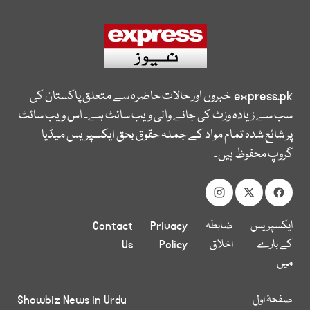
express.pk
خبروں اور حالات حاضرہ سے متعلق پاکستان کی
سب سے زیادہ وزٹ کی جانے والی ویب سائٹ ہے۔ اس ویب سائٹ
پر شائع شدہ تمام مواد کے جملہ حقوق بحق ایکسپریس میڈیا
گروپ محفوظ ہیں۔
ایکسپریس
ضابطہ
Privacy
Contact
کے بارے
اخلاق
Policy
Us
میں
صفحۂ اول
Showbiz News in Urdu