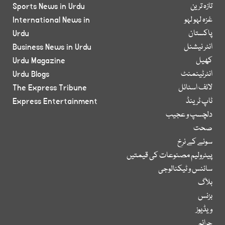
تازہ ترین
Sports News in Urdu
غزہ لہو لہو
International News in
پاکستان
Urdu
انٹر نیشنل
Business News in Urdu
کھیل
Urdu Magazine
انٹرٹینمنٹ
Urdu Blogs
لائف اسٹائل
The Express Tribune
ٹاپ ٹرینڈ
Express Entertainment
دلچسپ و عجیب
صحت
سونے کے نرخ
پیٹرولیم مصنوعات کی قیمتیں
سائنس و ٹیکنالوجی
بلاگ
بزنس
ویڈیوز
جرائم