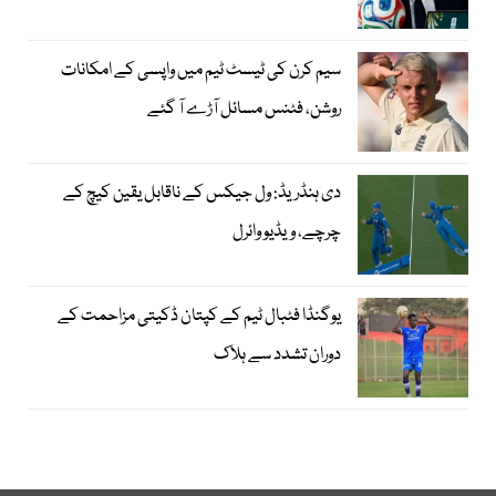
سیم کرن کی ٹیسٹ ٹیم میں واپسی کے امکانات
روشن، فٹنس مسائل آڑے آ گئے
دی ہنڈریڈ: ول جیکس کے ناقابل یقین کیچ کے
چرچے، ویڈیو وائرل
یوگنڈا فٹبال ٹیم کے کپتان ڈکیتی مزاحمت کے
دوران تشدد سے ہلاک