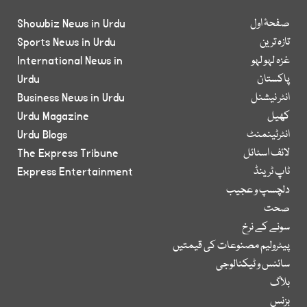
صفحۂ اول
Showbiz News in Urdu
تازہ ترین
Sports News in Urdu
غزہ لہو لہو
International News in
پاکستان
Urdu
انٹر نیشنل
Business News in Urdu
کھیل
Urdu Magazine
انٹرٹینمنٹ
Urdu Blogs
لائف اسٹائل
The Express Tribune
ٹاپ ٹرینڈ
Express Entertainment
دلچسپ و عجیب
صحت
سونے کے نرخ
پیٹرولیم مصنوعات کی قیمتیں
سائنس و ٹیکنالوجی
بلاگ
بزنس