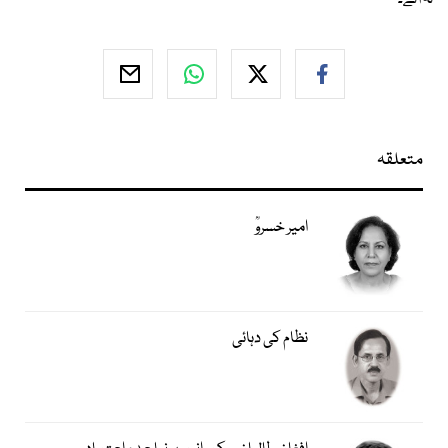
نہ آئے۔
متعلقہ
امیر خسروؒ
نظام کی دہائی