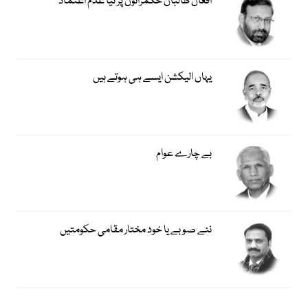
افغان طالبان حکمرانوں پر نیا عدم اعتماد
یہاں الیکشن ایسے ہی ہوتے ہیں
بے چارے عوام
نئے صوبے یا خود مختار مقامی حکومتیں