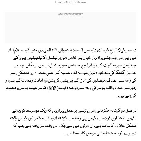
h.sethi@hotmail.com
دسمبر کی9 تاریخ کو ساری دنیا میں انسداد بدعنوانی کا عالمی دن منایا گیا۔ اسلام آباد
میں بھی اس اہم ایشو پر اظہار ِ خیال ہوا خاص طور پر نیشنل اکائونٹیبلیٹی بیورو کے
چیئرمین سپریم کورٹ کے ریٹائرڈ جج جسٹس جاوید اقبال نے اس پر مدُلل اور سیر
حاصل گفتگو کی۔ وہ خود طویل عرصہ تک عدلیہ کے اعلیٰ عہدے پر متمکن رہنے
کی وجہ سے انصاف، فیصلوں کی زبان کے ہیر پھیر ، کرپشن اور امانت و دیانت کے اسرار و
رموز سے خوب واقف ہونے کی وجہ سے موجودہ نیب ( NAB) کو بے عیب بنانے پر محنت
کر رہے ہیں۔
دراصل دو گزشتہ حکومتیں اس پالیسی پر عمل پیرا رہیں کہ ایک دوسرے کو بچائے
رکھیں۔ مخالفوں کو دبائے رکھیں یہی وجہ ہے گزشتہ ادوار کے حکمرانوں کو اس وقت
مشکل حالات کا سامنا ہے۔ ان دونوں میں سے ایک اس وقت سزا یافتہ ہے جب کہ
دوسرے کو سخت تفتیشی مراحل کا سامنا ہے۔