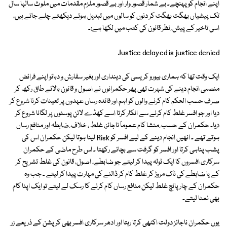
اپنے انجام کو پہنچے۔ بے شمار قصور وار اور بے قصور ملزم مقدمات میں ملوث سالہا سال
تک پیشیاں بھگت بھگت کر دنوں کو سالوں میں تبدیل ہوتے دیکھتے چلے جاتے ہیں،
اسی تاخیر کے پیش ِ نظر قانون کی کتب میں لکھا ہے:۔
Justice delayed is justice denied
ایک وقت تھا کہ ہماری بیورو کریسی کی دینداری اور بغیر سفارش و دبائو اپنے فرائض
منصبی انجام دینے کی شہرت تھی پھر حکمرانوں نے اصول و قانون بالائے طاق رکھ کر
صرف حسب الحکم کام کرنے والوں کو اہم اور فائدہ رساں عہدوں پر تعینات کرنا شروع کر
دیا اور جو افسر غلط کام کرنے سے انکار کرتا اسے کھڈے لائن پوسٹوں پر لگانا شروع کر
دیا۔ حکمران کے حسب ِ منشا کام عموماً ناجائز، غلط ، خلاف ِ ضابطہ اور منافع رساں
ہوتے تھے ۔ انھیں انجام دینے کے لیے افسر کو Risk لینا ہوتا لیکن حکمران اس کی
پشب پناہی کرتا اور افسر کو گرفت سے بچائے رکھتا ۔ اس طرح ماضی کے حکمران
سرکاری افسروں کا ایک ٹولہ پیدا کر لیتے جو ضابطے، اصول، قانون کی غلط تشریح کر
کے یا ضابطے کی ناک مروڑ کر غلط کام کر ڈالنے کی مہارت پیدا کر لیتے ۔ جب وہ
حکمران کے چار پانچ غلط لیکن منافع رساں کام کرنے کا رسک لے لیتے تو ایک اپنا کام
بھی نمٹا لیتے۔
یوں حکمران ناجائز دولت اکٹھی کرتا رہتا اور ادھر سرکاری افسر بھی کرپشن کے ذریعے زر