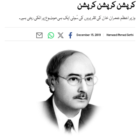
کرپشن کرپشن کرپشن
وزیر اعظم عمران خان کی تقریروں کی سُوئی ایک ہی موضوع پر اٹکی رہتی ہے۔
December 15, 2019
Hameed Ahmed Sethi