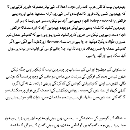
چیئرمین نیب کا تقرر حزبِ اقتدار اور حزب ِ اختلاف کے لیڈر مشترکہ طور پر کرتے ہیں تا
کہ چیئرمین کسی ایک فریق کا نمایندہ یا اس کے زیر ِ اثر نہ سمجھا جائے اور وہ اپنے
فرائض Independently انجام دینے میں آزاد ہو لیکن ماضی میں ایسا نہ ہوا اور
چیئرمین تنقید کا نشانہ بنتے رہے لیکن موجودہ چیئرمین آزادانہ اور منصفانہ فرائض
انجام دے رہے ہیں لیکن اس طریق کار پر تنقید ضرور ہو رہی ہے کہ تفتیشی عمل غیر
ضروری طوالت پکڑتا دیکھا جا رہا ہے اور مدت ِ Remand زیر تنقید آنے لگی ہے، اگر
تفتیشی عملہ یا افسر ریمانڈ در ریمانڈ لیتا چلا جائے تو اس کی اہلیت اور نیت پر سوال
اُٹھ سکتا ہے اور اُٹھ رہا ہے۔
بد عنوانی کے موضوع اور اس کے سد ِ باب پر چیئرمین نیب کا لیکچر اپنی جگہ لیکن
انھوں نے اس بدی کے لوگوں کی سرشت میں داخل ہو جانے کی وجوہ پر نسبتاً کم روشنی
ڈالی، انھوں نے اپنی اکائونٹیبلٹی کورٹس کی کارکردگی پر بھی زیادہ بات نہ کی اگر وہ
کبھی کبھار ان عدالتوں کی ماہانہ رپورٹس دیکھنے کی زحمت کریں تو ان پر منکشف ہو
گا کہ کئی عدالتوں میں سالہا سال سے بیشمار مقدمات میں التوا در التوا ہوتے رہتے ہیں
۔
استغاثہ کے گواہوں کی سنجیدگی سے طلبی نہیں ہوتی اور ملزم حاضریاں بھرتے اور خوار
ہوتے رہتے ہیں جب کہ وکیلوں کو قطعی جلدی نہیں ہوتی کہ ان کے موکل کا مقدمہ