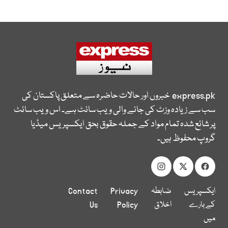
express.pk
خبروں اور حالات حاضرہ سے متعلق پاکستان کی
سب سے زیادہ وزٹ کی جانے والی ویب سائٹ ہے۔ اس ویب سائٹ
پر شائع شدہ تمام مواد کے جملہ حقوق بحق ایکسپریس میڈیا
گروپ محفوظ ہیں۔
ایکسپریس
ضابطہ
Privacy
Contact
کے بارے
اخلاق
Policy
Us
میں