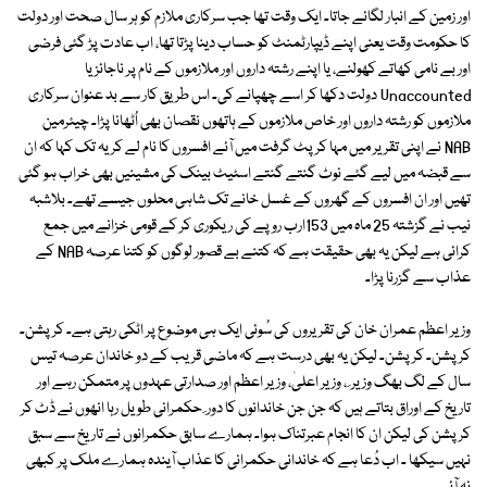
اور زمین کے انبار لگائے جاتا۔ ایک وقت تھا جب سرکاری ملازم کو ہر سال صحت اور دولت
کا حکومت وقت یعنی اپنے ڈیپارٹمنٹ کو حساب دینا پڑتا تھا، اب عادت پڑ گئی فرضی
اور بے نامی کھاتے کھولنے، یا اپنے رشتہ داروں اور ملازموں کے نام پر ناجائز یا
Unaccounted دولت دکھا کر اسے چھپانے کی۔ اس طریق کار سے بد عنوان سرکاری
ملازموں کو رشتہ داروں اور خاص ملازموں کے ہاتھوں نقصان بھی اُٹھانا پڑا۔ چیئرمین
NAB نے اپنی تقریر میں مہا کرپٹ گرفت میں آئے افسروں کا نام لے کر یہ تک کہا کہ ان
سے قبضہ میں لیے گئے نوٹ گنتے گنتے اسٹیٹ بینک کی مشینیں بھی خراب ہو گئی
تھیں اور ان افسروں کے گھروں کے غسل خانے تک شاہی محلوں جیسے تھے۔ بلاشبہ
نیب نے گزشتہ 25 ماہ میں 153ارب روپے کی ریکوری کر کے قومی خزانے میں جمع
کرائی ہے لیکن یہ بھی حقیقت ہے کہ کتنے بے قصور لوگوں کو کتنا عرصہ NAB کے
عذاب سے گزرنا پڑا۔
وزیر اعظم عمران خان کی تقریروں کی سُوئی ایک ہی موضوع پر اٹکی رہتی ہے۔ کرپشن۔
کرپشن۔ کرپشن۔ لیکن یہ بھی درست ہے کہ ماضی قریب کے دو خاندان عرصہ تیس
سال کے لگ بھگ وزیر ِ ، وزیر اعلیٰ، وزیر اعظم اور صدارتی عہدوں پر متمکن رہے اور
تاریخ کے اوراق بتاتے ہیں کہ جن جن خاندانوں کا دور ِ حکمرانی طویل رہا انھوں نے ڈٹ کر
کرپشن کی لیکن ان کا انجام عبرتناک ہوا۔ ہمارے سابق حکمرانوں نے تاریخ سے سبق
نہیں سیکھا ۔ اب دُعا ہے کہ خاندانی حکمرانی کا عذاب آیندہ ہمارے ملک پر کبھی