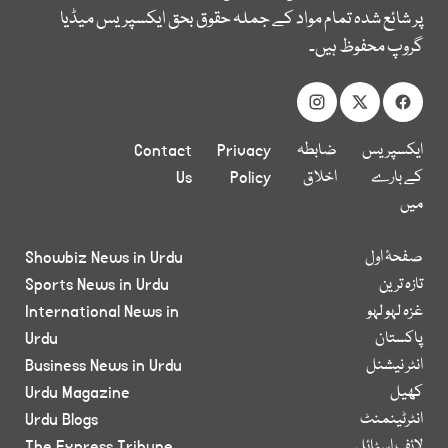
پر شائع شدہ تمام مواد کے جملہ حقوق بحق ایکسپریس میڈیا
گروپ محفوظ ہیں۔
ایکسپریس
ضابطہ
Privacy
Contact
کے بارے
اخلاق
Policy
Us
میں
صفحۂ اول
Showbiz News in Urdu
تازہ ترین
Sports News in Urdu
غزہ لہو لہو
International News in
پاکستان
Urdu
انٹر نیشنل
Business News in Urdu
کھیل
Urdu Magazine
انٹرٹینمنٹ
Urdu Blogs
لائف اسٹائل
The Express Tribune