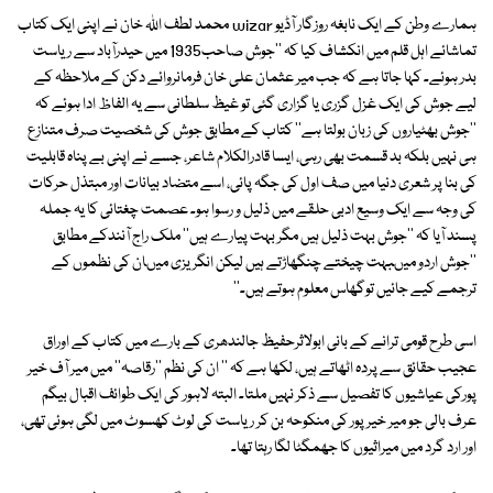
ہمارے وطن کے ایک نابغہ روزگار آڈیو wizar محمد لطف اللہ خان نے اپنی ایک کتاب
تماشائے اہل قلم میں انکشاف کیا کہ ''جوش صاحب1935 میں حیدرآباد سے ریاست
بدر ہوئے۔ کہا جاتا ہے کہ جب میر عثمان علی خان فرمانروائے دکن کے ملاحظہ کے
لیے جوش کی ایک غزل گزری یا گزاری گئی تو غیظ سلطانی سے یہ الفاظ ادا ہوئے کہ
''جوش بھٹیاروں کی زبان بولتا ہے'' کتاب کے مطابق جوش کی شخصیت صرف متنازع
ہی نہیں بلکہ بد قسمت بھی رہی، ایسا قادرالکلام شاعر، جسے نے اپنی بے پناہ قابلیت
کی بنا پر شعری دنیا میں صف اول کی جگہ پائی، اسے متضاد بیانات اور مبتذل حرکات
کی وجہ سے ایک وسیع ادبی حلقے میں ذلیل و رسوا ہو۔ عصمت چغتائی کا یہ جملہ
پسند آیا کہ ''جوش بہت ذلیل ہیں مگر بہت پیارے ہیں'' ملک راج آنندکے مطابق
''جوش اردو میںبہت چیختے چنگھاڑتے ہیں لیکن انگریزی میںان کی نظموں کے
ترجمے کیے جائیں توگھاس معلوم ہوتے ہیں۔''
اسی طرح قومی ترانے کے بانی ابولاثرحفیظ جالندھری کے بارے میں کتاب کے اوراق
عجیب حقائق سے پردہ اٹھاتے ہیں، لکھا ہے کہ '' ان کی نظم ''رقاصہ'' میں میر آف خیر
پورکی عیاشیوں کا تفصیل سے ذکر نہیں ملتا۔ البتہ لاہور کی ایک طوائف اقبال بیگم
عرف بالی جو میر خیر پور کی منکوحہ بن کر ریاست کی لوٹ کھسوٹ میں لگی ہوئی تھی،
اور ارد گرد میں میراثیوں کا جھمگٹا لگا رہتا تھا۔