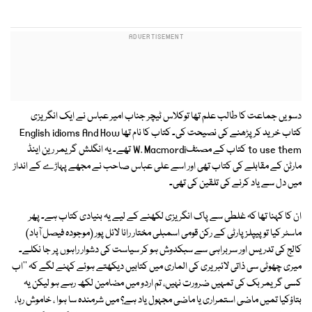
دسویں جماعت کا طالب علم تھا توکلاس ٹیچر جناب امیر عباس نے ایک انگریزی
کتاب خرید کر پڑھنے کی نصیحت کی۔ کتاب کا نام تھا English idioms And How
to use them کتاب کے مصنفW. Macmordi تھے۔ یہ انگلش گریمر رین اینڈ
مارٹن کے مقابلے کی کتاب تھی اور اسے علی عباس صاحب نے مجھے پہاڑے کے انداز
میں دل سے یاد کرنے کی تلقین کی تھی۔
ان کا کہنا تھا کہ غلطی سے پاک انگریزی لکھنے کے لیے یہ بنیادی کتاب ہے۔ پھر
ماسٹر کیا تو پیپلز پارٹی کے رکن قومی اسمبلی مختار رانا لائل پور (موجودہ فیصل آباد)
کالج کی تدریس اور سربراہی سے سبکدوش ہو کر سیاست کی دشوار راہوں پر جا نکلے۔
میری چھوٹی سی ذاتی لائبریری کی الماری میں کتابیں دیکھتے ہوئے کہنے لگے کہ ''اب
کسی گریمر بک کی تمہیں ضرورت نہیں، تم اردو میں مضامین لکھ رہے ہو لیکن یہ
بتاؤکیا تمیں ماضی استمراری یا ماضی مجہول یاد ہے؟ میں شرمندہ سا ہوا ، خاموش رہا،