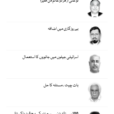
تو غنی از ھر دو عالم من فقیر!
بے روزگاری میں اضافہ
اسرائیلی جیلوں میں جانوروں کا استعمال
بات چیت ، مسئلہ کا حل
100 سے زائد دن… سمندر کے بیچ قید پاکستانی