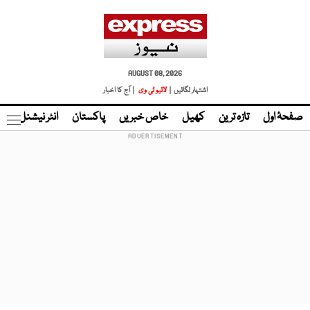
AUGUST 08, 2026
اشتہار لگائیں |
لائیو ٹی وی
| آج کا اخبار
صفحۂ اول
تازہ ترین
کھیل
خاص خبریں
پاکستان
انٹر نیشنل
ٹا