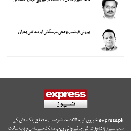
بیرونی قرضے،بڑھتی مہنگائی اور معاشی بحران
express.pk
خبروں اور حالات حاضرہ سے متعلق پاکستان کی
سب سے زیادہ وزٹ کی جانے والی ویب سائٹ ہے۔ اس ویب سائٹ