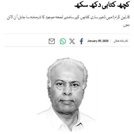
کچھ کتابی دکھ سکھ
قارئین کرام ! میں ڈھیر ساری کتابوں کے سامنے لمحہ موجود کا شرمندہ سا جاہل آن لائن
ہوں
نادر شاہ عادل
January 05, 2020