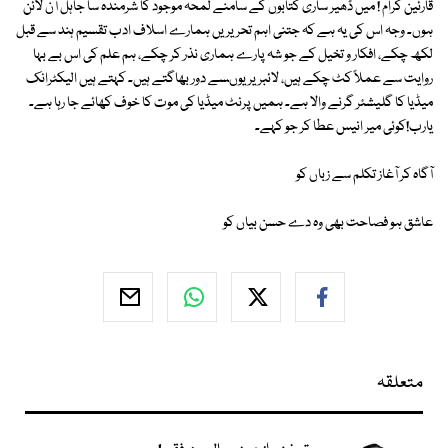
قارئین کرام ! میں ڈھیر ساری کتابوں کے سامنے لمحہ موجود کا شرمندہ سا جاہل آن لائن
ہوں۔ وجہ اس کی یہ ہے کہ جتنی اہم تحریریں ہمارے اسلاف ادب تقسیم ہند سے قبل
لکھ چکے، افکار و تخیل کے جو شہ پارے ہماری نذر کر چکے، ہم علم کی اس بے بہا
روایت سے عملاً کٹ چکے ہیں، لائبریریوںسے دور بھاگتے ہیں۔ کہتے ہیں الیکٹرانک
میڈیا کا گلیشئر گرنے والا ہے۔ ہمیں پرنٹ میڈیا کی موت کا خوف کھائے جا رہا ہے۔
یارب!کوئی میر انیس عطا کر جو کہے۔
آگاہ کر آغاز تکلم سے زباں کو
عاشق ہو فصاحت بھی وہ دے حسن بیاں کو
متعلقہ