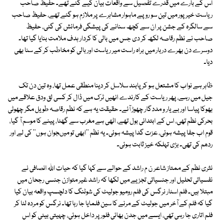
اس کے بارے میں قدرے تفصیل سے واقعات بیان کیے گئے تھے۔ حفیظ صاحب
ریاست خیرپور میں تین سو روپے ماہوار مشاہرے پر ملازم ہو گئے تھے، حفیظ صاحب
سے سالگرہ کے جشن پر ان سے کچھ سنانے کی پیشگی فرمائش کی گئی، حفیظ
صاحب نے نظم رقاصہ لکھ کر دی جس میں بالی کا کردار ہدف ملامت بنایا گیا تھا۔
دوسرے دن بھرے دربار میں براہ راست میر ریاست اور بالی کو مخاطب کر کے سنا بھی
دیا۔
ظاہر ہے نواب کا مشتعل ہو کر پابند سلاسل کر دینا منطقی عمل تھا، وہ تین دن تک
جیل میں رہے، پھر ریاست کے کارندے انھیں ٹرک میں ڈال کر کسی لق ودق علاقے میں
بھوکا پیاسا اور بے یار و مددگار چھوڑ آئے۔ حقیقت یہ ہے کہ نظم رقاصہ طویل مگر چھوٹی
بحرکی نظم تھی، اس کے ابتدائی بول تھے، اٹھی ہے مغرب سے گھٹا، پینے کا موسم آ گیا،
قوم اب جفا پیشہ ہوئی، عزت گدا پیشہ ہوئی۔ یہ نظم ''ابھی تو میںجوان ہوں'' کی لے اور
ردھم کی تھی۔ بڑی تہلکہ خیز ثابت ہوئی۔
نثری نظم کے ممتاز شاعر ن م راشد کے حوالے سے کہا گیا کہ حیات اللہ انصافی نے
نفسیاتی تحلیل اور جنسیاتی تجزیے میں لکھا کہ راشد غیر متوازن جنسی رجحان میں
مبتلا ہیں۔ فلم اسٹار نرگس کی فلم رومیو جولیٹ کی شوٹنگ کا دلچسپ واقعہ بیان کیا
گیا کہ فلم کے آخر میں جولیٹ کے مرنے کا سین فلمایا جا رہا تھا۔ نرگس کو مردہ لٹا کر
فلم اتاری جا رہی تھی، ایسے میں جدن بھائی فلور پر داخل ہوئی، چہیتی بیٹی کو اس