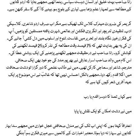
رانا صاحب بہت خلیق اور انسان دوست سیاسی رہنما تھے، مجھے بتایا کہ اردو کتابوں
کے مطالعہ سے تمہارا علم بڑھا ہے، لیاری کے بلوچ ہو، بیٹے کا آگے کا سفر کٹھن ہے۔
گریمر کی ضرورت میٹرک کلاس تک ٹھیک ہے مگر اب صرف اردو شاعری، کلاسیکی
ادب، تنقیدی لٹریچر اور انگریزی فکشن اور عالمی شہرت یافتہ مصنفین کو پڑھیں، آپ
کی فکر زرخیز، نگاہ بلند اور تحریر میں نفاست، تنوع اور اسلوب میں دل کشی آ جائے گی۔
ان کی یہ بھی ہدایت تھی کہ 75 فیصد وقت مطالعہ کی نذر کرو25 فیصد لکھنے کی
کوشش کرو۔ رانا صاحب نے درحقیقت مجھے لکھنے پڑھنے کی ایک روشنی عطا کی۔
اس کام میں والد صاحب اسرار عارفی نے بھرپور مدد کی جو خود بھی ایک صحافی،
مترجم، شاعر اور سماجی کارکن تھے۔ میں نے طالب علمی کا دور گزارا تو دشت صحافت
میں اگلا قدم رکھ دیا۔ مجھے بالکل احساس نہیں تھا کہ غالبؔ نے اس موضوع پر ایک
عہد آفریں شعر کیوں کہا ہے کہ
ہے کہاں تمنا کا دوسرا قدم یا رب
میں نے دشت امکاں کو ایک نقش پا پایا
اعترافاً کہتا ہوں کہ اپنی اب تک کی بے منزل صحافتی خجل خواری میں مجھے سدا بہار
کتابوں نے سہارا نہ دیا ہوتا، معتبر اخبارات کے کالموں سے میری فکری ہم آہنگی