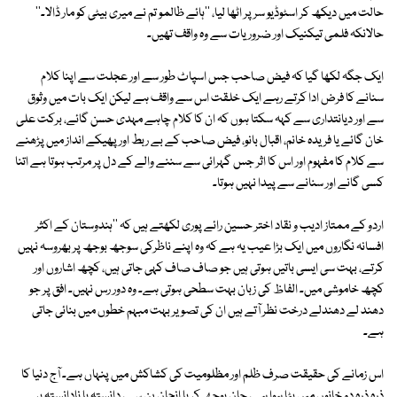
حالت میں دیکھ کر اسٹوڈیو سر پر اٹھا لیا، ''ہائے ظالمو تم نے میری بیٹی کو مار ڈالا۔''
حالانکہ فلمی تیکنیک اور ضروریات سے وہ واقف تھیں۔
ایک جگہ لکھا گیا کہ فیض صاحب جس اسپاٹ طور سے اور عجلت سے اپنا کلام
سنانے کا فرض ادا کرتے رہے ایک خلقت اس سے واقف ہے لیکن ایک بات میں وثوق
سے اور دیانتداری سے کہہ سکتا ہوں کہ ان کا کلام چاہے مہدی حسن گائے، برکت علی
خان گائے یا فریدہ خانم، اقبال بانو، فیض صاحب کے بے ربط اور پھیکے انداز میں پڑھنے
سے کلام کا مفہوم اور اس کا اثر جس گہرائی سے سننے والے کے دل پر مرتب ہوتا ہے اتنا
کسی گانے اور سنانے سے پیدا نہیں ہوتا۔
اردو کے ممتاز ادیب و نقاد اختر حسین رائے پوری لکھتے ہیں کہ ''ہندوستان کے اکثر
افسانہ نگاروں میں ایک بڑا عیب یہ ہے کہ وہ اپنے ناظرکی سوجھ بوجھ پر بھروسہ نہیں
کرتے، بہت سی ایسی باتیں ہوتی ہیں جو صاف صاف کہی جاتی ہیں، کچھ اشاروں اور
کچھ خاموشی میں۔ الفاظ کی زبان بہت سطحی ہوتی ہے۔ وہ دور رس نہیں۔ افق پر جو
دھند لے دھندلے درخت نظر آتے ہیں ان کی تصویر بہت مبہم خطوں میں بنائی جاتی
ہے۔
اس زمانے کی حقیقت صرف ظلم اور مظلومیت کی کشاکش میں پنہاں ہے۔ آج دنیا کا
ذرہ ذرہ دو خانوں میں بٹا ہوا ہے، جان بوجھ کر یا انجان پن سے، دانستہ یا نادانستہ ہر