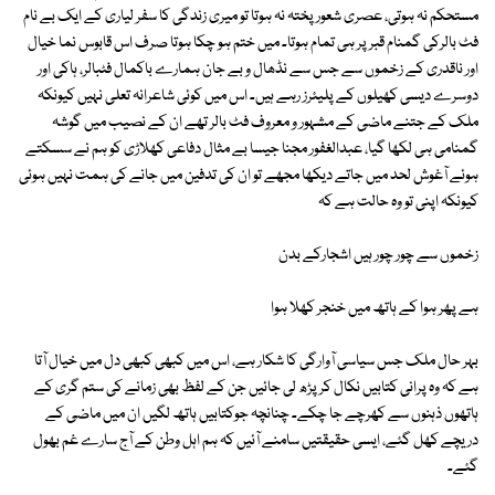
مستحکم نہ ہوتی، عصری شعور پختہ نہ ہوتا تو میری زندگی کا سفر لیاری کے ایک بے نام
فٹ بالرکی گمنام قبر پر ہی تمام ہوتا۔ میں ختم ہو چکا ہوتا صرف اس قابوس نما خیال
اور ناقدری کے زخموں سے جس سے نڈھال و بے جان ہمارے باکمال فٹبالر، ہاکی اور
دوسرے دیسی کھیلوں کے پلیئرز رہے ہیں۔ اس میں کوئی شاعرانہ تعلی نہیں کیونکہ
ملک کے جتنے ماضی کے مشہور و معروف فٹ بالر تھے ان کے نصیب میں گوشہ
گمنامی ہی لکھا گیا، عبدالغفور مجنا جیسا بے مثال دفاعی کھلاڑی کو ہم نے سسکتے
ہوئے آغوش لحد میں جاتے دیکھا مجھے تو ان کی تدفین میں جانے کی ہمت نہیں ہوئی
کیونکہ اپنی تو وہ حالت ہے کہ
زخموں سے چور چور ہیں اشجارکے بدن
ہے پھر ہوا کے ہاتھ میں خنجر کھلا ہوا
بہر حال ملک جس سیاسی آوارگی کا شکار ہے، اس میں کبھی کبھی دل میں خیال آتا
ہے کہ وہ پرانی کتابیں نکال کر پڑھ لی جائیں جن کے لفظ بھی زمانے کی ستم گری کے
ہاتھوں ذہنوں سے کھرچے جا چکے۔ چنانچہ جوکتابیں ہاتھ لگیں ان میں ماضی کے
دریچے کھل گئے، ایسی حقیقتیں سامنے آئیں کہ ہم اہل وطن کے آج سارے غم بھول
گئے۔