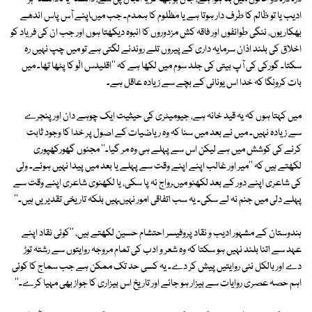
ادیب یا تو ظالم کا طرف دار ہوتا ہے یا مظلوم کا ہمدم۔ جب میںاپنے آس پاس اندھے
بھکاریوں، ننگی طوائفوں اور فاقہ کش مزدوروں کا انبوہ دیکھتا ہوں اور جب ان کی فریاد کو
اخلاق کی بلند اذان سرمایہ داری کے پیروں تلے روندنے لگتی ہے تو میں چپ نہیں رہ
سکتا۔ گورکی کی آپ بیتی کی جلد سوم میں لکھا ہے کہ ''اقلیدس الّو کا پٹھا تھا۔ میں
بات کرونگا کہ خدا اس یونانی کے بچے سے زیادہ عاقل ہے۔
میں کہتا ہوں کہ یہ قید خانہ ہے، جیومیٹری کی حیثیت ایک چوہے دان اور پنجرے
سے زیادہ نہیں۔ میں نے بعد میں سنا کہ وہ ریاضیات کے اصول پر خدا کا وجود ثابت
کرنے کی کوشش میں ہے لیکن اس سے پہلے ہی وہ مر گیا۔'' مجنوں گھورکھپوری
لکھتے ہیں کہ ''میر اور غالب اپنے اپنے وقت سے پہلے یا بعد میں پیدا نہیں ہوئے۔ ولی
کی شاعری اپنے دور کے بعد لکھنو میںرواج نہ پا سکی، یا لکھنوی شاعری اپنے وقت سے
پہلے دلی میں جنم نہ لے سکی۔ یہ سب اتفاقی امور نہیںہیں بلکہ تاریخی تقدیریں ہیں۔''
ہندوستان کے مشہور ادیب و نقاد پروفیسر احتشام حسین لکھتے ہیں، ''کوئی نقاد اپنے
عہد سے اتنا بلند نہیں ہو سکتا کہ وہ شعر و ادب کی تمام مروجہ روایتوں سے رشتہ توڑ
دے اور بالکل نئی روایتیں پیش کر دے۔ یہ کسی حد تک ممکن ہے جب سماج کا کوئی
اہم حصہ عصری روایات سے بیزار ہو جائے اور تاریخ اس بیزاری کا جواز بھی مہیا کرے۔''