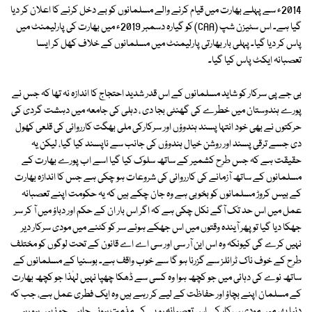
2014ء سے پہلے بھارت میں قیام کرنے والے مسلمانوں کو بے دخل کرنے کا اعلان کر دیا
گیا ہے۔ اس سٹیزن شپ (CAA) کو گیارہ دسمبر 2019ء میں بھارت کی پارلیمنٹ میں
پاس کر دیا گیا۔ پہلی بار بھارتی پارلیمنٹ میں مسلمانوں کے خلاف کھل کر ایسا
تعصبانہ ایکٹ پاس کیا گیا۔
بی جے پی سرکار کو شاید مسلمانوں کے اس قدر شدید احتجاج کا اندازہ نہ تھا کہ جس نے
پورے ہندوستان میں خطرے کی گھنٹی بجا دی ، دہلی کی جامعہ میں دہشت گردی کی
حرکتوں نے بھی خود انتہا پسند ہندوؤں اور سرکارکی ملی بھگت کارروائی کی قلعی کھول
دی جسے ترقی پسند اور روشن خیال ہندوؤں کی جانب سے ناپسند کیا گیا، لیکن یہ
حقیقت ہے کہ جس طرح کشمیر کے ساتھ سلوک کیا گیا اسے اب پورے بھارت کے
مسلمانوں کے ساتھ آزمانے کی کارروائی کی شروعات ہو چکی ہے جس کا اندازہ بھارت
کے بیس کروڑ مسلمانوں کو بخوبی ہے وہ جان چکے ہیں کہ یہ حکومت اپنے تعصبانہ
عمل میں اس حد تک آگے نکل چکی ہے کہ اگر اس بار ان کے حکم اور دباؤ میں آ کر سر
جھکا دیا گیا تو پھر آیندہ وقتوں میں اس جھکے ہوئے سر کو کٹنے میں مودی سرکار دیر
نہیں کرے گی کیونکہ وہ اس این آر سی اور سی اے اے قانون کے تحت لوگوں کو مختلف
طرح کے خوف ناک ٹرائلز سے گزرنا ہو گا سے خوب واقف ہے۔ بوسنیا کے مسلمانوں کے
ساتھ نوے کی دہائی میں جو کچھ ہوا وہ کسی سے ڈھکا چھپا نہیں لہٰذا جو کچھ بھارت
کے مسلمان اپنے بچاؤ اور حفاظت کے لیے کر رہے ہیں وہ ایک فطری عمل ہے، جب کہ
دنیا بھر میں مودی سرکار کے اس تعصبانہ رویے کی مذمت ہونی چاہیے جو نہیں ہو رہی۔