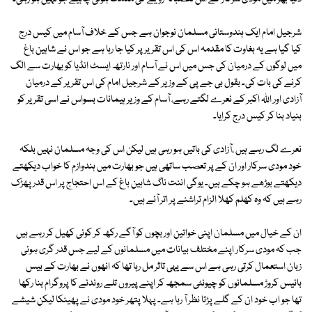
شرجیل امام ایک ہندوستانی مسلمان نوجوان ہے جس کے خلاف آسام میں کیس درج
کیا گیا ہے یہ بغاوت کا مقدمہ اس کی اس تقریر پر کیا جا رہا ہے جو اس نے شاہین باغ
میں لوگوں کے درمیان کی جس میں اس نے آسام اور نارتھ ایسٹ انڈیا کو بھارت سے الگ
کرنے کی بات کی۔ بقول بی جے پی کے وزیر کے شرجیل امام کی اس تقریر کے درمیان
آزادی اور اللہ اکبر کے نعرے لگتے رہے، آسام کے وزیر ہیمانات بسواس نے اسی تقریر کو
بنیاد بنا کر کیس درج کرایا۔
نعرے لگ رہے ہیں ،آزادی کی باتیں ہو رہی ہیں لیکن اس کی وجہ مسلمان نہیں بلکہ
خود مودی سرکار اور ان کے پر تعصب ساتھی ہیں جو بھارت میں ہندوازم کا خواب دیکھتے
دیکھتے بوڑھے ہو چکے ہیں۔ یوگی اننت ناگ شاہین باغ کے اس احتجاج پر اس قدر پھڑک
رہے ہیں کہ وہ کھلم کھلا الزام تراشنے پر اتر آئے ہیں۔
ان کے خیال میں مسلمان اپنی خواتین اور بچوں کو آگے رکھ کر کوئی کھیل کر رہے ہیں
جب کہ مودی سرکار اپنے مختلف بیانات میں مسلمانوں کے لیے جس قدر گری ہوئی
زبان استعمال کرتی رہی ہے اس سے یہی تاثر مل رہا تھا کہ انھوں نے بھارت کے بیس
بائیس کروڑ مسلمانوں کو چیونٹی سمجھ کر اپنے پیروں تلے روندنے کا پروگرام بنا رکھا
تھا جو اب خود ان کے گلے پڑتا نظر آ رہا ہے۔ پہلا پتھر خود مودی نے پھینکا لیکن شیشے