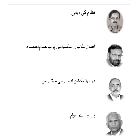
نظام کی دہائی
افغان طالبان حکمرانوں پر نیا عدم اعتماد
یہاں الیکشن ایسے ہی ہوتے ہیں
بے چارے عوام