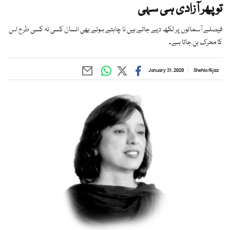
تو پھر آزادی ہی سہی
فیصلے آسمانوں پر لکھ دیے جاتے ہیں نا چاہتے ہوئے بھی انسان کسی نہ کسی طرح اس
کا محرک بن جاتا ہے۔
January 31, 2020
Shehla Aijaz