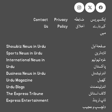
ایکسپریس
ضابطہ
Privacy
Contact
کے بارے
اخلاق
Policy
Us
میں
صفحۂ اول
Showbiz News in Urdu
تازہ ترین
Sports News in Urdu
غزہ لہو لہو
International News in
پاکستان
Urdu
انٹر نیشنل
Business News in Urdu
کھیل
Urdu Magazine
انٹرٹینمنٹ
Urdu Blogs
لائف اسٹائل
The Express Tribune
ٹاپ ٹرینڈ
Express Entertainment
دلچسپ و عجیب