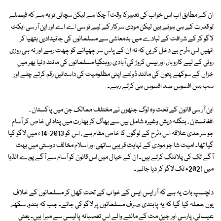
ان کے مطابق اب اس خواب کی تعبیرکا وقت آ چکا ہے لیکن سچائی تو یہ ہے کہ فیصلے
تو قدرت کے ہی ہوتے ہیں لیکن مودی سرکار کے لیے تو سی اے اے اور این آر سی ایکٹ
لاگو کر کے شرافت کے لبادے میں بدمعاشی سے مسلمانوں کی جائیدادیں ہتھیا کر
انھیں اس طرح بے دخل کریں کہ نہ ان کے پاس سر چھپانے کو چھت رہے اور نہ ہی روزی
روٹی کے لیے کاروبار، اور بیس کروڑ کی آبادی روہنگیا مسلمانوں کی مانند دنیا بھر میں
خزاں کے سوکھے پتوں کی مانند ڈولتے اپنی مظلومیت کی داستانیں رقم کرتے چلے اور
سب بس افسوس صد افسوس ہی کرتے رہے۔
این آر سی قانون کے تحت وہ لوگ جنھوں نے مختلف ممالک جن میں پاکستان ،
افغانستان ، بنگلہ دیش وغیرہ شامل ہیں سے بھاگ کر بھارت میں پناہ لی خاص کر آسام
جو سرحدی علاقہ اس طرح کے لوگوں کا خاص مقام ہے ، اس کو 2013-14ء میں لاگو کیا
گیا تھا۔ امیت شا جو مودی کے نہایت قریبی ساتھی اور اسلام مخالف دوستی میں بہت
آگے تک کی پلاننگ کرتے ہیں۔ ان کے خیال میں اس قانون کو آسام سے آگے پورے انڈیا
میں 2021ء تک لاگو کر دیا جائے۔
دلچسپ بات یہ ہے کہ آر ایس ایس کے خواب کے تحت کھل کر مسلمانوں کے خلاف
یوں حملہ کیا گیا کہ یہ پابندی صرف مسلمانوں پر لاگو کی جائے۔ جب کہ ہندو، سکھ،
عیسائی، پارسی اور جین مت کے ماننے والے اس تعصبانہ پالیسی سے مبرا ہیں۔ یعنی