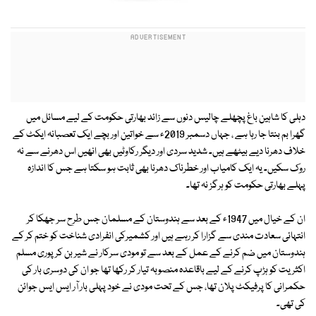
دہلی کا شاہین باغ پچھلے چالیس دنوں سے زائد بھارتی حکومت کے لیے مسائل میں
گھرا بم بنتا جا رہا ہے ، جہاں دسمبر 2019ء سے خواتین اور بچے ایک تعصبانہ ایکٹ کے
خلاف دھرنا دیے بیٹھے ہیں۔ شدید سردی اور دیگر رکاوٹیں بھی انھیں اس دھرنے سے نہ
روک سکیں۔ یہ ایک کامیاب اور خطرناک دھرنا بھی ثابت ہو سکتا ہے جس کا اندازہ
پہلے بھارتی حکومت کو ہرگز نہ تھا۔
ان کے خیال میں 1947ء کے بعد سے ہندوستان کے مسلمان جس طرح سر جھکا کر
انتہائی سعادت مندی سے گزارا کر رہے ہیں اور کشمیرکی انفرادی شناخت کو ختم کر کے
ہندوستان میں ضم کرنے کے عمل کے بعد سے تو مودی سرکار نے شیر بن کر پوری مسلم
اکثریت کو ہڑپ کرنے کے لیے باقاعدہ منصوبہ تیار کر رکھا تھا جو ان کی دوسری بار کی
حکمرانی کا پرفیکٹ پلان تھا، جس کے تحت مودی نے خود پہلی بار آر ایس ایس جوائن
کی تھی۔