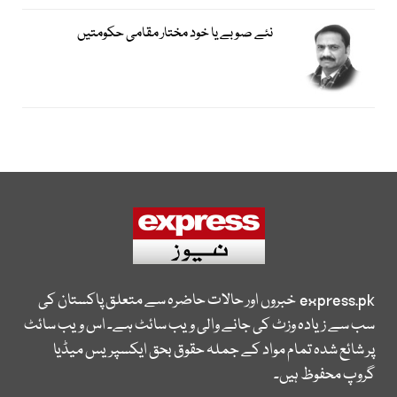
نئے صوبے یا خود مختار مقامی حکومتیں
express.pk
خبروں اور حالات حاضرہ سے متعلق پاکستان کی
سب سے زیادہ وزٹ کی جانے والی ویب سائٹ ہے۔ اس ویب سائٹ
پر شائع شدہ تمام مواد کے جملہ حقوق بحق ایکسپریس میڈیا
گروپ محفوظ ہیں۔