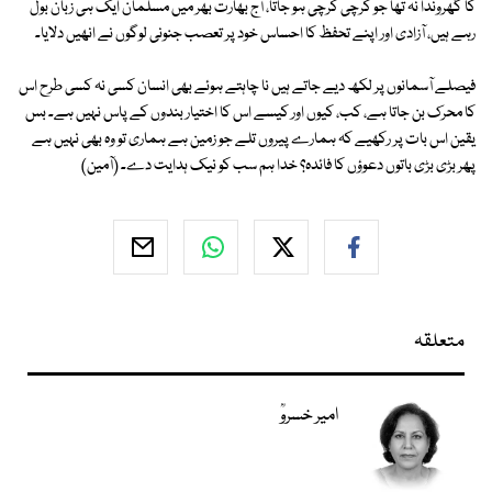
کا گھروندا نہ تھا جو کرچی کرچی ہو جاتا، آج بھارت بھر میں مسلمان ایک ہی زبان بول
رہے ہیں، آزادی اور اپنے تحفظ کا احساس خود پر تعصب جنونی لوگوں نے انھیں دلایا۔
فیصلے آسمانوں پر لکھ دیے جاتے ہیں نا چاہتے ہوئے بھی انسان کسی نہ کسی طرح اس
کا محرک بن جاتا ہے، کب، کیوں اور کیسے اس کا اختیار بندوں کے پاس نہیں ہے۔ بس
یقین اس بات پر رکھیے کہ ہمارے پیروں تلے جو زمین ہے ہماری تو وہ بھی نہیں ہے
پھر بڑی بڑی باتوں دعوؤں کا فائدہ؟ خدا ہم سب کو نیک ہدایت دے۔ (آمین)
متعلقہ
امیر خسروؒ