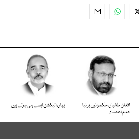
افغان طالبان حکمرانوں پر نیا
یہاں الیکشن ایسے ہی ہوتے ہیں
عدم اعتماد