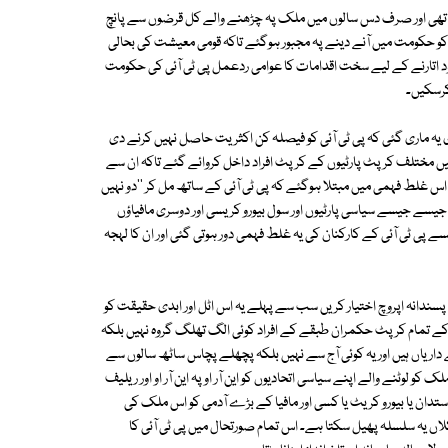
ھیری تھی اور صرف دس سالوں میں ملک پہ چڑھنے والے کل قرضوں سے پانچ
کو حکومت میں آنے دینے پہ مجبور ہوگئے تاکہ قومی معیشت کی بحالی
د اتارنے کے لیے سخت اقدامات کا عوامی ردعمل پی ٹی آئی کی حکومت
کرسکیں۔
ی یہ ماری گئی کہ پی ٹی آئی کو فیصلہ کن اکثریت حاصل نہیں کرنے دی
ں مختلف کرپٹ پارٹیوں کے کرپٹ افراد داخل کروائے گئے تاکہ ان سے
 اس غلط فہمی میں مبتلا ہوگئے کہ پی ٹی آئی کے ساتھ مل کر ''دو نہیں
ھ جیسے جیسے سیاسی پارٹیوں اور سول بیورو کریسی اور دوسری مافیاؤں
ے پی ٹی آئی کے کارکنان کی یہ غلط فہمی دور ہوتی گئی اور ان کا لہجہ
سندانہ اپروچ اختیار کریں سب سے پہلے یہ اس اٹل اور ابدی حقیقت کو
ے تمام کرپٹ حکمران طبقے کے افراد کوئی الگ تھلگ گروہ نہیں بلکہ
داریاں ہیں اور یہ کوئی آج سے نہیں بلکہ پچھلے پچاس ساٹھ سالوں سے
 لوٹنے والے اپنے سیاسی اتحادیوں کو این آر او پہ این آر او اور ریلیف
تدان یا بیورو کریٹ یا کسی اور مافیا کے بڑے آدمی کو اس ملک کی
اں یہ سلسلہ پھیل سکتا ہے۔ اس تمام صورتحال میں پی ٹی آئی کا