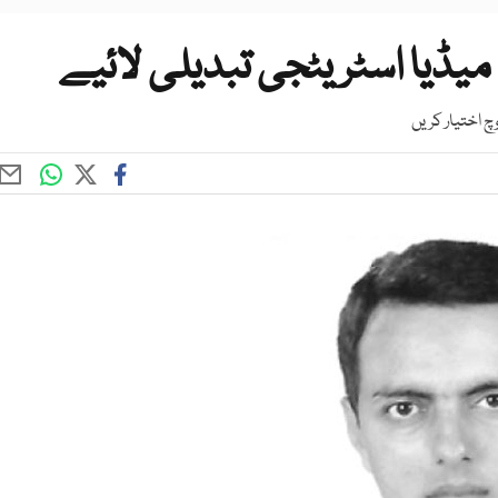
 میڈیا اسٹریٹجی تبدیلی لائیے
 اختیار کریں