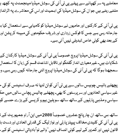
معاملے پہ سر کھپانے سے پہلے پی ٹی آئی کی سوشل میڈیا مینجمنٹ پہ کچھ بات
ملتے رہتے ہیں جو ان کی سوشل میڈیا کی اہمیت اور اس کی معاشرے پہ اثراند
پی ٹی آئی کے کارکنوں اور حامیوں نے سوشل میڈیا کو کامیابی سے استعمال کیا ہ
جارحانہ رہی ہے جس کا فوکس زرداری اور شریف حکومتوں کی مبینہ کرپشن اور ناا
کے بعد بھی کوئی خاص تبدیلی نہیں آئی ہے۔
پی ٹی آئی کی سوشل میڈیا اپروچ خصوصاً پی ٹی آئی کے سوشل میڈیا کارکنان 
شکایات ہیں۔ غیر معیاری انداز گفتگو اور ناقابل اشاعت قسم کی زبان کا استع
سمجھنا ہوگا کہ پی ٹی آئی کی سوشل میڈیا اپروچ اتنی جارحانہ کیوں رہی ہے۔ 
پچھلے بائیس چوبیس سالوں سے پی ٹی آئی کو تن تنہا نہ صرف اسٹیٹس کو کی حامی
غیر سیاسی اتحادیوں اور سرپرستوں کا بھی۔ پچھلے چالیس پچاس سالوں میں حکومت ک
سیاسی و مذہبی پارٹیوں کے ساتھ ساتھ سویلین بیورو کریسی کے بڑے حصے کو اپن
ساتھ ہی ساتھ ان چار پانچ عشروں خصوصاً 8
پی ٹی آئی کی کلیدی مخالف پیپلز پارٹی اور نواز لیگ کی قدرتی اتحادی اور دست ب
قانون نہیں اور کمزور کے لیے کوئی انصاف نہیں''والے نو آبادیاتی اسٹیٹس کو 