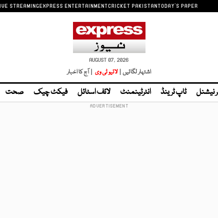
IVE STREAMING
EXPRESS ENTERTAINMENT
CRICKET PAKISTAN
TODAY'S PAPER
AUGUST 07, 2026
اشتہار لگائیں |
لائیو ٹی وی
| آج کا اخبار
ر نیشنل
ٹاپ ٹرینڈ
انٹرٹینمنٹ
لائف اسٹائل
فیکٹ چیک
صحت