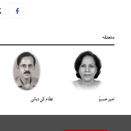
متعلقہ
امیر خسروؒ
نظام کی دہائی