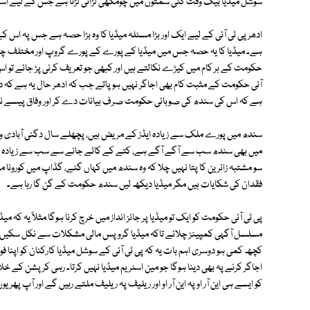
سوشل میڈیا بیک وقت کئی سمتوں میں چومکھی لڑائی لڑتا ہے جس کے لیے اسے لامحا
ادھر پی ٹی آئی کے لیے ایک اور بڑا مسئلہ میڈیا کا وہ بڑا حصہ ہے جس پہ اس 
ہے۔ میڈیا کا یہ حصہ جس میں میڈیا کے پورے کے پورے گروپ اور مختلف چینلوں ا
حکومت کے ہر کام میں کیڑے نکالتے ہیں اور کبھی جو تعریف کرنی پڑ جائے تو اس 
آئی حکومت کے مثبت کام بھی اجاگر نہیں ہو پاتے جب کہ ادھر حال یہ ہے کہ دیہ
ہے کہ اس کی سندھ کی صوبائی حکومت صرف بیانات دے کر اور وفاق پیسے نہیں دی
سندھ میں پورے ملک سے زیادہ ایڈز کے مریض ہیں، پچھلے سال دگنی آبادی وا
میں بھی سندھ سب سے آگے آگے ہے، کتے کے کاٹے جانے سے سب سے زیادہ افراد زخ
سو مشتبہ زائرین کا پتا نہیں چلا کہ وہ سندھ میں کہاں گئے، گڈاپ میں کورونا 
فقدان کی شکایات ہیں مگر میڈیا دیکھ لیں سندھ حکومت کے گن گا رہا ہے۔
پی ٹی آئی حکومت کو ایک تو میڈیا پر جائز انداز میں خرچ کرنا ہوگا مثلاً یہ کہ 
مسلسل آگہی کمپینز چلائے تاکہ میڈیا گروپس مالی مشکلات سے نکل سکیں، قوم
کچھ کمی ہو دوسری اہم بات یہ کہ پی ٹی آئی کے سوشل میڈیا کارکنان کو اپنا 
اجاگر کرنے پہ بھی دینا ہوگا جو مین اسٹریم میڈیا نہیں کرتا۔ رہی کرپشن کے خلا
کو ایسے ہی این آر او پہ این آر او اور ریلیف پہ ریلیف ملتے رہیں گے اور آپ پھر 