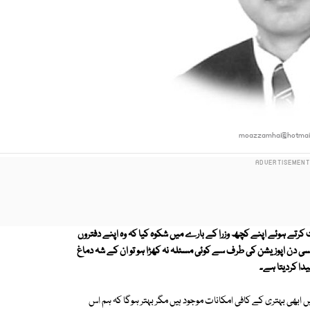
moazzamhai@hotmai
رتے ہوئے اپنے کچھ وزرا کے بارے میں شکوہ کیا کہ وہ اپنے دفتروں
 کسی دن اپوزیشن کی طرف سے کوئی مسئلہ نہ کھڑا ہو تو ان کے شہ دماغ
دا کردیتا ہے۔
ابھی بہتری کے کافی امکانات موجود ہیں مگر بہتر ہوگا کہ ہم اس