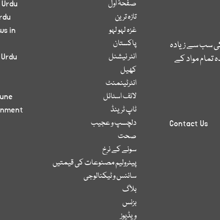
صفحۂ اول
 Urdu
تازہ ترین
rdu
غزہ لہو لہو
ws in
پاکستان
کی سب سے زیادہ
انٹر نیشنل
 Urdu
 تمام مواد کے
کھیل
انٹرٹینمنٹ
لائف اسٹائل
bune
ٹاپ ٹرینڈ
inment
دلچسپ و عجیب
Contact Us
صحت
سونے کے نرخ
پیٹرولیم مصنوعات کی قیمتیں
سائنس و ٹیکنالوجی
بلاگ
بزنس
ویڈیوز