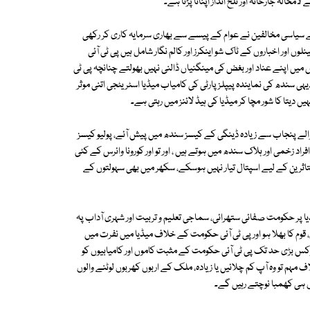
لہ جارحانہ اور تلخ انداز اپنانا پڑتا ہے۔
کے سیاسی مخالفین نے عوام کے پیسے سے بھاری سرمایہ کاری کر رکھی
ور اخباروں کے ٹاک شو اینکرز اور کالم نگار شامل ہیں پی ٹی آئی
میں اپنے عناد اور بغض کی مینگنیاں ڈالنی نہیں بھولتے چنانچہ پی ٹی
ی سندھ کی نمایندہ پیپلز پارٹی کی کامیاب میڈیا اسٹریٹجی اتنی موثر
تا کا شور مچا کر میڈیا کی ہیڈ لائنز میں رہتی ہے۔
لے پنجاب سے زیادہ ڈینگی کے کیسز سندھ میں پیش آئے، پولیو کیسز
می اور ہلاک سندھ میں ہوتے ہیں ، اور تو اور کورونا وائرس کے کئی
متاثرین کے لیے اسپتال تیار نہیں ہوسکے، سکھر میں بھی سہولتوں کے
میڈیا پر حکومت صفائی ستھرائی، سماجی تعلیم و تربیت اور شہری آداب پہ
 کا بھلا ہو اور پی ٹی آئی حکومت کے خلاف میڈیا میں نفرت میں
فوکس بڑی حد تک پی ٹی آئی حکومت کے مثبت کاموں اور کامیابیوں کو
ف مہم تو وہ آپ کم چلائیں یا زیادہ، ملک کے اربوں کھربوں لوٹنے والوں
یوں ہی کھمبا نوچتے رہیں گے۔