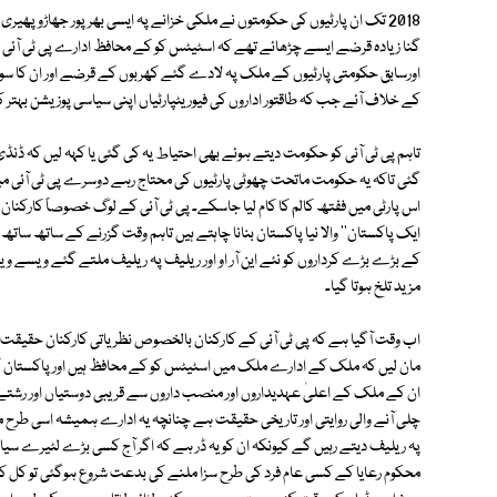
2018 تک ان پارٹیوں کی حکومتوں نے ملکی خزانے پہ ایسی بھرپور جھاڑو پ
گنا زیادہ قرضے ایسے چڑھائے تھے کہ اسٹیٹس کو کے محافظ ادارے پی ٹی آئی 
اورسابق حکومتی پارٹیوں کے ملک پہ لادے گئے کھربوں کے قرضے اور ان کا سو
کے خلاف آئے جب کہ طاقتور اداروں کی فیوریٹپارٹیاں اپنی سیاسی پوزیشن بہتر 
تاہم پی ٹی آئی کو حکومت دیتے ہوئے بھی احتیاط یہ کی گئی یا کہہ لیں کہ ڈنڈ
گئی تاکہ یہ حکومت ماتحت چھوٹی پارٹیوں کی محتاج رہے دوسرے پی ٹی آئی می
اس پارٹی میں ففتھ کالم کا کام لیا جاسکے۔ پی ٹی آئی کے لوگ خصوصاً کارکنان
ایک پاکستان'' والا نیا پاکستان بنانا چاہتے ہیں تاہم وقت گزرنے کے ساتھ سات
کے بڑے بڑے کرداروں کو نئے این آر او اور ریلیف پہ ریلیف ملتے گئے ویسے ویس
مزید تلخ ہوتا گیا۔
اب وقت آگیا ہے کہ پی ٹی آئی کے کارکنان بالخصوص نظریاتی کارکنان حقیقت پ
مان لیں کہ ملک کے ادارے ملک میں اسٹیٹس کو کے محافظ ہیں اور پاکستان ک
ان کے ملک کے اعلیٰ عہدیداروں اور منصب داروں سے قریبی دوستیاں اور رشتے 
چلی آنے والی روایتی اور تاریخی حقیقت ہے چنانچہ یہ ادارے ہمیشہ اسی طرح ملک کو
پہ ریلیف دیتے رہیں گے کیونکہ ان کو یہ ڈر ہے کہ اگر آج کسی بڑے لٹیرے سیاس
محکوم رعایا کے کسی عام فرد کی طرح سزا ملنے کی بدعت شروع ہوگئی تو کل کل