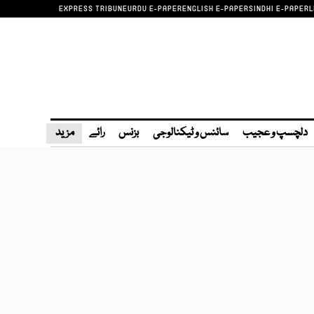
EXPRESS TRIBUNE
URDU E-PAPER
ENGLISH E-PAPER
SINDHI E-PAPER
L
دلچسپ و عجیب
سائنس و ٹیکنالوجی
بزنس
رائے
مزید