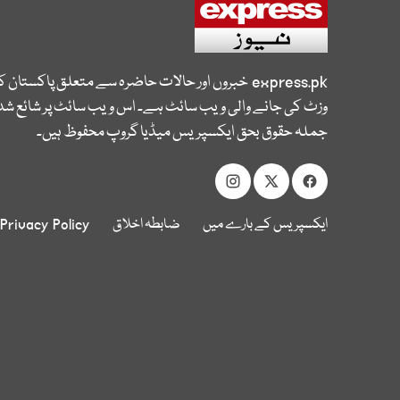
express.pk
خبروں اور حالات حاضرہ سے متعلق پاکستان 
وزٹ کی جانے والی ویب سائٹ ہے۔ اس ویب سائٹ پر شائع شدہ
جملہ حقوق بحق ایکسپریس میڈیا گروپ محفوظ ہیں۔
ایکسپریس کے بارے میں
ضابطہ اخلاق
Privacy Policy