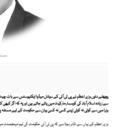
l.com
پچھلے دنوں وزیر اعظم نے پی ٹی آئی کے سوشل میڈیا ایکٹیوسٹس سے بات چیت ک
سے زیادہ اسلام آباد کی کوہسار مارکیٹ میں پائے جاتے ہیں اور یہ کہ اگر کبھی
وزرا میں سے کوئی نہ کوئی اپنے کسی نہ کسی بیان سے حکومت کے لیے مسئلہ پی
وزیر اعظم کے بیان سے ظاہر ہوتا ہے کہ پی ٹی آئی حکومت کی ٹیم مینجمنٹ میں 