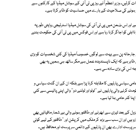
 کرلیں۔ وزیر اعظم آئے روز پی ٹی آئی کے سوشل میڈیا کے کارکنوں سے
از ہونے کی صلاحیت کے بارے میں حساسیت کو ظاہر کرتا ہے۔
ے اور اس ضمن میں پی ٹی آئی کی سوشل میڈیا اسٹرٹیجی روایتی طور پہ
ہلی کو اجاگر کرنا رہا ہے اور اس فوکس میں پی ٹی آئی کی حکومت بننے
کے جارحانہ پن سے بہت سے لوگوں خصوصاً میڈیا کی کئی شخصیات کو بڑی
مال ظاہر ہے کہ ایک ناپسندیدہ عمل ہے مگر ساتھ ہی ہمیں یہ بھی
وجہ اس کی بڑی سادہ سی ہے۔
 سیاسی پارٹیوں کا مقابلہ کرنا پڑا ہے بلکہ ان کے ان گنت سیاسی و
رنے والی پارٹیوں نے ''لوٹو اور لوٹنے دو'' والی اپنی پالیسی سے کئی
ا کٹر حامی بنا لیا ہے۔
200 میں این آر او جمہوریت کے نزول کے بعد تیزی سے ابھرنے اور طاقتور ہونے والی بے شمار مافیائیں بھی
ازو ہیں اور ان سب سے بڑھ کر ملک میں کرپشن اور ''طاقتور کے لیے کوئی
کے سرپرست ادارے بھی ان پارٹیوں کے دائمی سرپرست اور محافظ ہیں۔