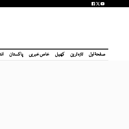
صفحۂ اول
تازہ ترین
کھیل
خاص خبریں
پاکستان
انٹ