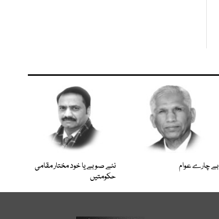
بے چارے عوام
نئے صوبے یا خود مختار مقامی
حکومتیں