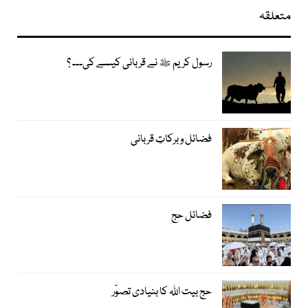
متعلقہ
رسول کریم ﷺ نے قربانی کیسے کی۔۔۔ ؟
فضائل و برکاتِ قربانی
فضائل حج
حج بیت اﷲ کا بنیادی تصوّر