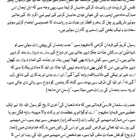
انسان وہ مقاصد حاصل نہیں کرسکتا جو طلوع سحر سے غروب آفتاب کے درمیان اپنے
نفس کی تربیّت اور ریاضت کرکے حاصل کر لیتا ہے۔ یہی وجہ ہے کہ اہل ایمان اس
مبارک ماہ میں اپنے رب کی خوش نودی حاصل کرنے کے لیے نبی اکرم ﷺ کے بتائے
ہوئے طریقے پر چل کر سحر و افطار اور عبادت و ریاضت کا خصوصی اہتمام کرتے ہوئے
سعادت و نیک بختی کے راستے پر گام زن ہوتے ہیں۔
رسول کریمؐ کے فرمان گرامی کا مفہوم ہے: ''جب رمضان کی پہلی رات ہوتی ہے تو
شیاطین اور سرکش جنّات جکڑ دیے جاتے ہیں اور دوزخ کے سارے دروازے بند کر دیے
جاتے ہیں۔ ان میں سے کوئی دروازہ بھی کھلا نہیں رہتا۔ اور جنّت کے تمام دروازے کھول
دیے جاتے ہیں، اس کا کوئی بھی دروازہ بند نہیں کیا جاتا، اور اﷲ کا منادی پکارتا ہے کہ
اے خیر اور نیکی کے طالب! قدم بڑھا کے آگے آ، اور اے بدی اور بدکاری کے شائق رک،
آگے نہ آ، اور اﷲ کی طرف سے بہت سے گناہ گار بندوں کو دوزخ سے رہائی دی جاتی ہے۔
اور یہ سب رمضان کی ہر رات میں ہوتا ہے۔'' (سنن ابن ماجہ)
حضرت سلمان فارسیؓ فرماتے ہیں کہ ماہ شعبان کی آخری تاریخ کو رسول اﷲ ﷺ نے ایک
خطبے میں فرمایا، مفہوم: '' اے لوگو! تم پر عظمت اور برکت والا مہینہ سایہ فگن ہو رہا
ہے۔ اس مبارک مہینے کی ایک رات (شب قدر) ہزار مہینوں سے بہتر ہے۔ اس مہینے
کے روزے اﷲ تعالی نے فرض کیے ہیں اور اس کی راتوں میں بارگاہ خداوندی میں (نماز
تراویح) کو نفل عبادت مقرر کیا ہے۔ جو شخص اس مہینے میں اﷲ کی رضا اور اس کا