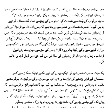
حضرت ابوہریرہ ؓروایت فرماتے ہیں کہ سرکار دو عالم ﷺ نے ارشاد فرمایا: ''جو شخص ایمان
کے ساتھ اور ثواب کی نیّت سے رمضان کے روزے رکھے اور شب قدر میں ایمان کے
ساتھ اور ثواب کی نیّت سے عبادت کرے، تو اس کے پچھلے تمام گناہ معاف کر دیے
جائیں گے۔'' حضرت عبداﷲ بن عمرؓ سے روایت ہے کہ رسول اﷲ ﷺ نے فرمایا: ''روزہ اور
قرآن دونوں بندے کی سفارش کریں گے۔ روزہ عرض کرے گا: اے میرے پروردگار! میں
نے اس بندے کو کھانے پینے اور نفس کی خواہش پورا کرنے سے روکے رکھا تھا، آج اس
کے حق میں میری سفارش قبول فرمائیے۔ اور قرآن کہے گا: میں نے اس کو رات کو سونے
اور آرام کرنے سے روکے رکھا تھا۔ پروردگار! آج اس کے حق میں میری سفارش قبول
فرمائیے۔ چناں چہ روزہ اور قرآن دونوں کی سفارش اس کے حق میں قبول فرمائی جائے
گی۔''
ایک رات حضرت عمر ؓ شہر کی دیکھ بھال کے لیے نکلے تو ایک مکان سے کسی
مسلمان کے قرآن پڑھنے کی آواز سنائی دی، آپؓ نے سواری روکی اور کھڑے ہوکر سننے
لگے۔ جب وہ اس آیت پر پہنچے: '' بے شک آپ کے رب کا عذاب واقع ہو کر ہی رہے گا،
اس کو کوئی دفع کرنے والا نہیں۔'' تو حضرت عمرؓ کی زبان بے ساختہ یہ الفاظ نکلے: ''رب
کعبہ کی قسم سچ ہے۔'' پھر آپ ؓ سواری سے اتر ے اور دیوار سے ٹیک لگا کر بیٹھ گئے،
یہاں تک کے چلنے پھرنے کی طاقت بھی نہ رہی۔ یہ تو وہ بزرگ، مقدس و مطہر