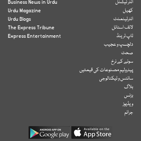
انٹر نیشنل
Business News in Urdu
کھیل
Urdu Magazine
انٹرٹینمنٹ
Urdu Blogs
لائف اسٹائل
The Express Tribune
ٹاپ ٹرینڈ
Express Entertainment
دلچسپ و عجیب
صحت
سونے کے نرخ
پیٹرولیم مصنوعات کی قیمتیں
سائنس و ٹیکنالوجی
بلاگ
بزنس
ویڈیوز
جرائم