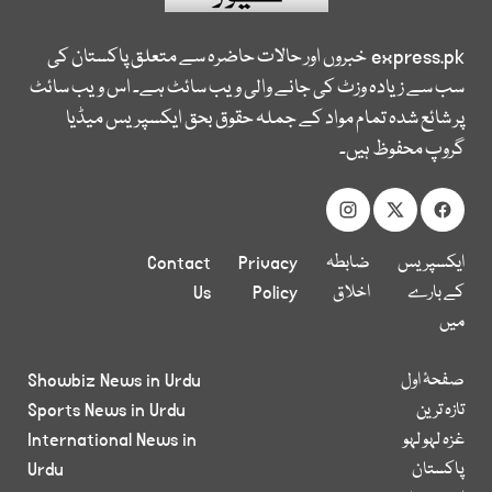
express.pk
خبروں اور حالات حاضرہ سے متعلق پاکستان کی
سب سے زیادہ وزٹ کی جانے والی ویب سائٹ ہے۔ اس ویب سائٹ
پر شائع شدہ تمام مواد کے جملہ حقوق بحق ایکسپریس میڈیا
گروپ محفوظ ہیں۔
ایکسپریس
ضابطہ
Privacy
Contact
کے بارے
اخلاق
Policy
Us
میں
صفحۂ اول
Showbiz News in Urdu
تازہ ترین
Sports News in Urdu
غزہ لہو لہو
International News in
پاکستان
Urdu