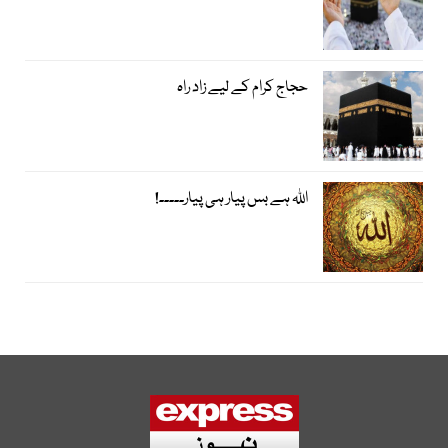
حجاج کرام کے لیے زاد راہ
اﷲ ہے بس پیار ہی پیار۔۔۔۔۔!