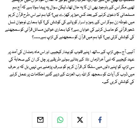
شخصیات تھیں جن سے اﷲ رب العزت راضی ہو نے کا اعلان خود قرآن میں کرچکے
تھے، مگر اس کے باوجود بھی ان کا یہ حال تھا۔ لیکن سوال یہ پیدا ہوتا ہے کہ آج ہم
مسلمانی کا دعوی کرنے کے بعد کس موڑ پر کھڑے ہیں؟ کیا ہم نے اس طرح قرآن کریم
میں غوطہ زن ہوکر اس کے رموز و اسرار کو پانے کی کوشش کی؟ کیا ہماری نوجوان نسل
شعور قرآنی کو حاصل کرنے کی خواہاں ہے ؟ کیا ہماری خواتین مسائل قرآنی کو سمجھنے
کی کوشش کرتی ہیں؟ کیا ہم میں قرآن کو سمجھنے کی تڑپ ہے۔۔۔۔ ؟
آئیے، آج سچی تڑپ کے ساتھ ا پنے قلوب کو بیدار کیجیے، اور اس ماہ رمضان کی آمد پر
عہد کیجیے کہ نبی آخرالزماں ﷺ کے بتائے ہوئے طریقے پر چل کر، ان کے صحابہؓ کی
سی تڑپ کو اپنے دلوں میں سلگا کر، قرآن کریم کو صرف پڑھنے ہی نہیں بل کہ ہر حرف
میں ڈوب کر، آیات کو سمجھ کر اﷲ رب العزت کے دیے گئے احکامات پر عمل کرنے
کی کوشش کریں گے۔