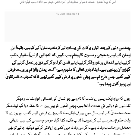
اس کا پہلا عشرہ رحمت، درمیانی مغفرت اور آخری آتش جہنّم سے آزادی ہے۔ فوٹو : فائل
چند ہی دنوں کے بعد انوار و برکات کی برسات لے کر ماہ رمضان آنے کو ہے۔ یقیناً اہل
ایمان کے لیے یہ خوشی و مسرت کا پیغام ہے۔ کیوں کہ التجائیں کرنے، آسانیاں طلب
کرنے، اپنے اعمال پر غور و فکر کرنے، اپنے نفس کو قابو کر کے دین پر عمل کرنے کی
گھڑی آن پہنچی ہے۔ ارشاد باری تعالی کا مفہوم ہے: ''اے ایمان والو! تم پر روزے فرض
کیے گئے، جس طرح تم سے پہلی امّتوں پر فرض کیے گئے تھے، تاکہ تمہارے اندر تقویٰ
اور پرہیز گاری پیدا ہو۔''
چوں کہ روزہ ایک ایسی ریاضت کا نام ہے جو انسان کی نفسانی خواہشات و دیگر
تقاضوں کو دبانے کی عادت ڈالتا ہے۔ پہلی امّتوں کو بھی روزے کا حکم دیا گیا تھا۔ مگر
امت محمدیؐ کے لیے سال میں صرف ایک ماہ کے روزے فرض کیے گئے۔ اور روزے کا
وقت طلوع سحر سے لے کر غروب آفتاب تک رکھا گیا، جو مزاج انسانی کے لیے انتہائی
معتدل اور مناسب وقت ہے۔ اگر اس وقت میں کمی یا زیادتی کرکے دیکھا جائے تو بھی