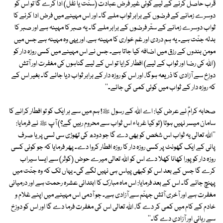
قُرب حاصل کرنے کے لیے کوئی غیر فرض عبادت (سنّت یا نفل) ادا کرے گا تو اس کو
دوسرے زمانے کے فرضوں کے برابر ثواب ملے گا۔ اور اس مہینے میں فرض ادا کرنے کا
ثواب دوسرے زمانے کے ستّر فرضوں کے برابر ملے گا۔ یہ صبر کا مہینہ ہے اور صبر کا
بدلہ جنّت ہے۔ یہ ہم دردی اور غم خواری کا مہینہ ہے، اور یہی وہ مہینہ ہے جس میں
مومن بندوں کے رزق میں اضافہ کیا جاتا ہے۔ جس نے اس مہینے میں کسی روزہ دار کو
(اﷲ کی رضا اور ثواب کے لیے) افطار کرایا تو اس کے لیے گناہوں کی مغفرت اور آتش
دوزخ سے آزادی کا ذریعہ ہوگا، اور اس کو روزہ دار کے برابر ثواب دیا جائے گا۔ بغیر اس کے
کہ روزہ دار کے ثواب میں کوئی کمی کی جائے۔''
صحابہ کرامؓ نے عرض کیا: اے اﷲ کے رسول ﷺ! ہم میں سے ہر ایک کو تو افطار کرانے کا
سامان میسر نہیں ہوتا (تو کیا غرباء اس ثواب سے محروم رہیں گے؟) آپ ﷺ نے فرمایا:
''اﷲ تعالی یہ ثواب اس شخص کو بھی دے گا جو دودھ کی تھوڑی سی لسی پر یا صرف
پانی کے ایک گھونٹ پر کسی روزہ دار کا روزہ افطار کروا دے۔ پھر فرمایا کہ جو کوئی کسی
روزہ دار کو پورا کھانا کھلا دے اس کو اﷲ تعالی میرے حوض (کوثر) سے ایسا سیراب
کرے گا جس کے بعد اس کو کبھی پیاس ہی نہیں لگے گی۔ یہاں تک کہ وہ جنّت میں
پہنچ جائے گا۔ اس کے بعد فرمایا: اس ماہ مبارک کا ابتدائی عشرہ رحمت ہے اور درمیانی
مغفرت ہے اور آخری آتش جہنّم سے آزادی ہے۔ جو آدمی اس مہینے میں اپنے غلام و
خادم کے کام میں کمی کر دے گا، اﷲ تعالی اس کی مغفرت فرما دے گا اور اس کو دوزخ
سے رہائی اور آزادی دے گا۔''