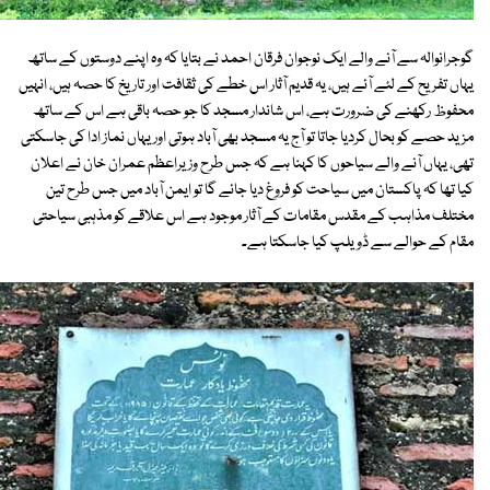
گوجرانوالہ سے آنے والے ایک نوجوان فرقان احمد نے بتایا کہ وہ اپنے دوستوں کے ساتھ
یہاں تفریح کے لئے آئے ہیں، یہ قدیم آثار اس خطے کی ثقافت اور تاریخ کا حصہ ہیں، انہیں
محفوظ رکھنے کی ضرورت ہے، اس شاندار مسجد کا جو حصہ باقی ہے اس کے ساتھ
مزید حصے کو بحال کردیا جاتا تو آج یہ مسجد بھی آباد ہوتی اور یہاں نماز ادا کی جاسکتی
تھی، یہاں آنے والے سیاحوں کا کہنا ہے کہ جس طرح وزیراعظم عمران خان نے اعلان
کیا تھا کہ پاکستان میں سیاحت کو فروغ دیا جائے گا تو ایمن آباد میں جس طرح تین
مختلف مذاہب کے مقدس مقامات کے آثار موجود ہے اس علاقے کو مذہبی سیاحتی
مقام کے حوالے سے ڈویلپ کیا جاسکتا ہے۔