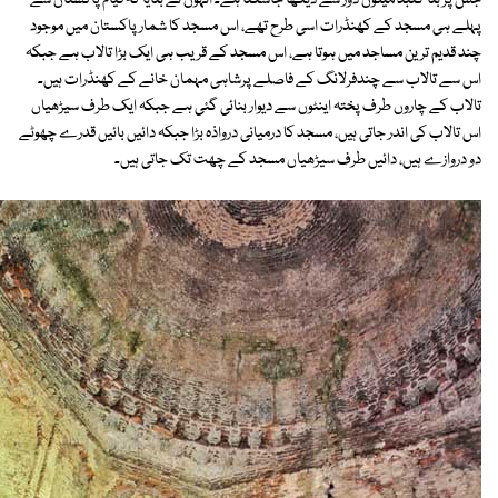
جس پر بنا گنبد میلوں دور سے دیکھا جاسکتا ہے۔ انہوں نے بتایا کہ قیام پاکستان سے
پہلے ہی مسجد کے کھنڈرات اسی طرح تھے، اس مسجد کا شمار پاکستان میں موجود
چند قدیم ترین مساجد میں ہوتا ہے، اس مسجد کے قریب ہی ایک بڑا تالاب ہے جبکہ
اس سے تالاب سے چندفرلانگ کے فاصلے پرشاہی مہمان خانے کے کھنڈرات ہیں۔
تالاب کے چاروں طرف پختہ اینٹوں سے دیوار بنائی گئی ہے جبکہ ایک طرف سیڑھیاں
اس تالاب کی اندر جاتی ہیں، مسجد کا درمیانی درواذہ بڑا جبکہ دائیں بائیں قدرے چھوٹے
دو دروازے ہیں، دائیں طرف سیڑھیاں مسجد کے چھت تک جاتی ہیں۔