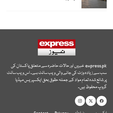
express.pk
خبروں اور حالات حاضرہ سے متعلق پاکستان کی
سب سے زیادہ وزٹ کی جانے والی ویب سائٹ ہے۔ اس ویب سائٹ
پر شائع شدہ تمام مواد کے جملہ حقوق بحق ایکسپریس میڈیا
گروپ محفوظ ہیں۔