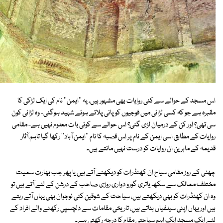
اس مسجد کے حوالے سے کئی روایات بھی مشہور ہیں، یہ ''ایمن'' نام کی ایک لڑکی کا
مقبرہ ہے جو کہ کسی لڑائی میں فوجیوں کو پانی پلاتے ہوئے شہید ہوگئی- وہ لڑائی کون
سی تھی؟ اور کن کے درمیان لڑی گئی؟ اس حوالے سے کوئی بات معلوم نہیں ہے- مقامی
روایات کے مطابق اسی ایمن کے نام پر اس قصبہ کا نام ''ایمن آباد'' رکھا گیا تاہم آثار
قدیمہ کے ماہرین ان روایات کو درست نہیں مانتے ہیں۔
چھٹی کے روز مقامی سیاح ان کھنڈرات کو دیکھنے آتے ہیں یا پھر جب بھارت سمیت
مختلف ممالک سے سکھ یاتری گورو دواری روڑی صاحب کے درشن کے لئے آتے ہیں تو
وہ ان کھنڈرات کو بھی دیکھتے ہیں، سیاحت کے شوقین کئی نوجوان بھی یہاں آتے رہتے
ہیں اور یہاں اپنی سیلفیاں بناتے ہیں، تاریخی مقامات سے دلچسپی رکھنے والے افراد کے
لئے ایک مسجد ایک اہم سیاحتی مقام کا درجہ رکھتی ہے۔