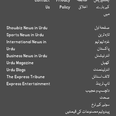
ایکسپریس
ضابطہ
Privacy
Contact
کے بارے
اخلاق
Policy
Us
میں
صفحۂ اول
Showbiz News in Urdu
تازہ ترین
Sports News in Urdu
غزہ لہو لہو
International News in
پاکستان
Urdu
انٹر نیشنل
Business News in Urdu
کھیل
Urdu Magazine
انٹرٹینمنٹ
Urdu Blogs
لائف اسٹائل
The Express Tribune
ٹاپ ٹرینڈ
Express Entertainment
دلچسپ و عجیب
صحت
سونے کے نرخ
پیٹرولیم مصنوعات کی قیمتیں