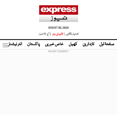
AUGUST 06, 2026
اشتہار لگائیں |
لائیو ٹی وی
| آج کا اخبار
صفحۂ اول
تازہ ترین
کھیل
خاص خبریں
پاکستان
انٹر نیشنل
ٹا