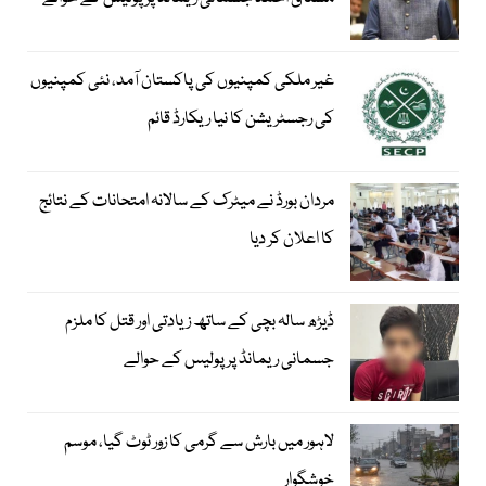
غیر ملکی کمپنیوں کی پاکستان آمد، نئی کمپنیوں
کی رجسٹریشن کا نیا ریکارڈ قائم
مردان بورڈ نے میٹرک کے سالانہ امتحانات کے نتائج
کا اعلان کر دیا
ڈیڑھ سالہ بچی کے ساتھ زیادتی اور قتل کا ملزم
جسمانی ریمانڈ پر پولیس کے حوالے
لاہور میں بارش سے گرمی کا زور ٹوٹ گیا، موسم
خوشگوار