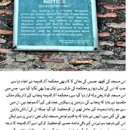
اس مسجد کی کچھ حصوں کی بحالی کا کام بھی محکمہ آثار قدیمہ نے انجام دیا ہے
جب کہ اس کی ایک دیوار پر محکمہ کی طرف سے ایک بورڈ بھی لگایا گیا ہے- جس میں
اس مسجد کو تاریخی ورثہ قرار دیا گیا ہے۔ محکمہ آثار قدیمہ پنجاب کے ڈائریکٹر ملک
مقصود نے بتایا کہ پنجاب کی سرزمین پر سیکڑوں عمارتوں کے آثارموجود ہیں، ان میں
سے جو زیادہ اہمیت کے حامل تھے ان کو محفوظ کیا گیا جبکہ ان کی آرائش وتزئین
بھی کی گئی ہے۔ انہوں نے بتایا کہ یہ قدیم لودھی مسجد ایک نجی اراضی پر ہے لیکن
اس کے باوجود ہم نےاس کے باقی ماندہ حصے کو محفوظ کرکے اسے آثار قدیمہ کا درجہ