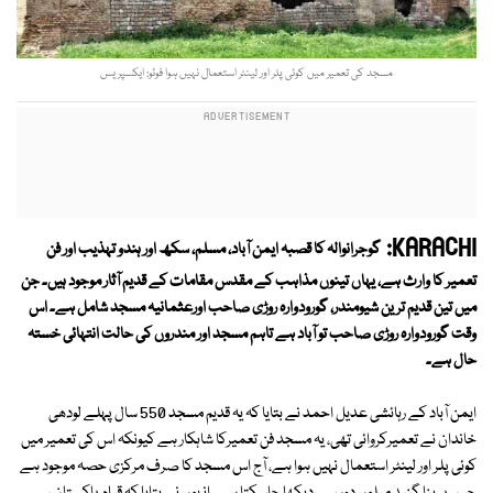
مسجد کی تعمیر میں کوئی پلر اور لینٹر استعمال نہیں ہوا فوٹو: ایکسپریس
KARACHI:
گوجرانوالہ کا قصبہ ایمن آباد، مسلم، سکھ اور ہندو تہذیب اور فن
تعمیر کا وارث ہے، یہاں تینوں مذاہب کے مقدس مقامات کے قدیم آثار موجود ہیں۔ جن
میں تین قدیم ترین شیومندر، گورودوارہ روڑی صاحب اورعثمانیہ مسجد شامل ہے۔ اس
وقت گورودوارہ روڑی صاحب تو آباد ہے تاہم مسجد اور مندروں کی حالت انتہائی خستہ
حال ہے۔
ایمن آباد کے رہائشی عدیل احمد نے بتایا کہ یہ قدیم مسجد 550 سال پہلے لودھی
خاندان نے تعمیرکروائی تھی، یہ مسجد فن تعمیرکا شاہکار ہے کیونکہ اس کی تعمیر میں
کوئی پلر اور لینٹر استعمال نہیں ہوا ہے، آج اس مسجد کا صرف مرکزی حصہ موجود ہے