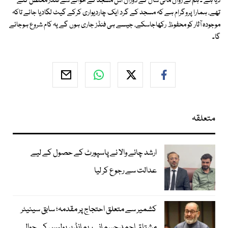
دیا ہے ۔ ہم نے رواں مالی سال کے دوران اس مسجد کے حوالے سے فنڈز مختص کئے
تھے، ہمارا پروگرام ہے کہ مسجد کے گرد ایک چاردیواری کرکے گیٹ لگادیا جائے تاکہ
موجودہ آثار کو محفوظ رکھاجاسکے، جیسے ہی فنڈز جاری ہوں گے یہ کام شروع ہوجائے
گا۔
متعلقہ
ارشد چائے والا نے پاسپورٹ کے حصول کے لیے
عدالت سے رجوع کر لیا
کشمیر سے متعلق احتجاج پر مقدمہ؛ سابق سینیٹر
مشتاق احمد جسمانی ریمانڈ پر پولیس کے حوالے