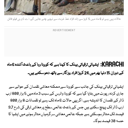
حالات یہی رہے تو 6 ماہ میں 5 کروڑ سے زائد افراد خط غربت سے نیچے چلے جائیں گے، اے ڈی بی فوٹو: فائل
KARACHI:
ایشیائی ترقیاتی بینک کا کہنا ہے کہ کورونا وبا کے باعث آئندہ 6 ماہ
کے دوران 15 دنیا بھر میں 24 کروڑ افراد روزگار سے ہاتھ دھو سکتے ہیں۔
ایشیائی ترقیاتی بینک کی جانب سے کورونا سے ممکنہ معاشی نقصان کے حوالے سے
جاری کردہ رپورٹ میں بتایا گیا ہے کہ کورونا وائرس کے سبب 3 ماہ میں 5 ہزار 800 ارب
ڈالر کے نقصان کا اندیشہ ہے، اگر یہی حالات 6 ماہ تک رہے تو نقصانات 8 ہزار 800
ارب ڈالر تک پہنچ سکتے ہیں جس کے باعث عالمی سطح پر معاشی ترقی کی شرح 9.7
فیصد تک متاثر ہوسکتی ہے جبکہ عالمی معاشی سرگرمیاں متاثر ہونے میں ایشیا کا
حصہ 30 فیصد ہوگا۔