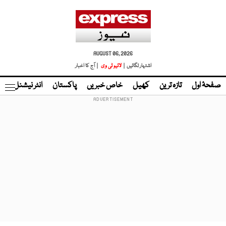
AUGUST 06, 2026
اشتہار لگائیں |
لائیو ٹی وی
| آج کا اخبار
صفحۂ اول
تازہ ترین
کھیل
خاص خبریں
پاکستان
انٹر نیشنل
ٹا