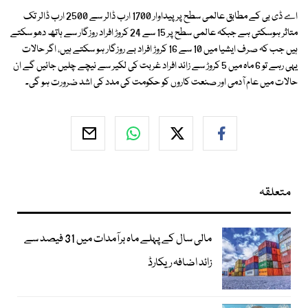
اے ڈی بی کے مطابق عالمی سطح پر پیداوار 1700 ارب ڈالر سے 2500 ارب ڈالر تک
متاثر ہوسکتی ہے جبکہ عالمی سطح پر 15 سے 24 کروڑ افراد روزگار سے ہاتھ دھو سکتے
ہیں جب کہ صرف ایشیا میں 10 سے 16 کروڑ افراد بے روزگار ہو سکتے ہیں، اگر حالات
یہی رہے تو 6 ماہ میں 5 کروڑ سے زائد افراد غربت کی لکیر سے نیچے چلیں جائیں گے ان
حالات میں عام آدمی اور صنعت کاروں کو حکومت کی مدد کی اشد ضرورت ہو گی۔
متعلقہ
مالی سال کے پہلے ماہ برآمدات میں 31 فیصد سے
زائد اضافہ ریکارڈ