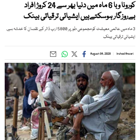
کورونا وبا 6 ماہ میں دنیا بھر سے 24 کروڑ افراد
بےروزگار ہوسکتےہیں ایشیائی ترقیاتی بینک
3 ماہ میں عالمی معیشت کو مجموعی طور پر 5800 ارب ڈالر کے نقصان کا خدشہ ہے،
ایشیائی ترقیاتی بینک
August 04, 2020
Irshad Ansari