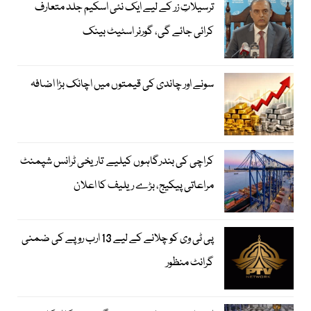
ترسیلاتِ زر کے لیے ایک نئی اسکیم جلد متعارف
کرائی جائے گی، گورنر اسٹیٹ بینک
سونے اور چاندی کی قیمتوں میں اچانک بڑا اضافہ
کراچی کی بندرگاہوں کیلیے تاریخی ٹرانس شپمنٹ
مراعاتی پیکیج، بڑے ریلیف کا اعلان
پی ٹی وی کو چلانے کے لیے 13 ارب روپے کی ضمنی
گرانٹ منظور