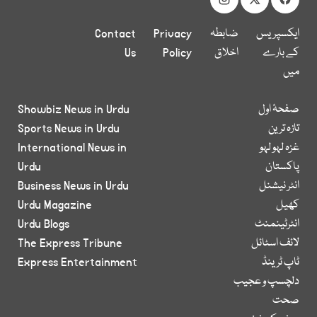
ایکسپریس
ضابطہ
Privacy
Contact
کے بارے
اخلاق
Policy
Us
میں
صفحۂ اول
Showbiz News in Urdu
تازہ ترین
Sports News in Urdu
غزہ لہو لہو
International News in
پاکستان
Urdu
انٹر نیشنل
Business News in Urdu
کھیل
Urdu Magazine
انٹرٹینمنٹ
Urdu Blogs
لائف اسٹائل
The Express Tribune
ٹاپ ٹرینڈ
Express Entertainment
دلچسپ و عجیب
صحت