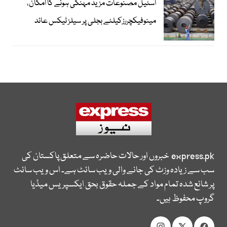
اسٹیل مصنوعات مزید مہنگی ہونے کا امکان،
مینوفیکچررزکیلئے بجلی پر سیلز ٹیکس عائد
express.pk
خبروں اور حالات حاضرہ سے متعلق پاکستان کی
سب سے زیادہ وزٹ کی جانے والی ویب سائٹ ہے۔ اس ویب سائٹ
پر شائع شدہ تمام مواد کے جملہ حقوق بحق ایکسپریس میڈیا
گروپ محفوظ ہیں۔