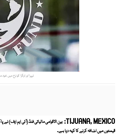
نیپرا اور اوگرا کو نرخ میں خود 
TIJUANA, MEXICO:
بین الاقوامی مالیاتی فنڈ (آئی ایم ایف) نے
قیمتوں میں اضافہ کرنے کا کہہ دیا ہے۔