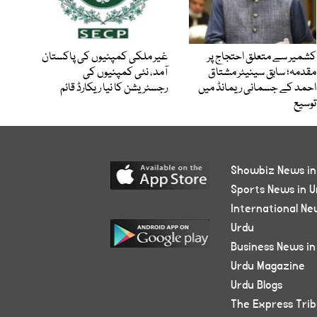
کشمیر سے متعلق احتجاج پر
غیر ملکی کمپنیوں کی پاکستان
مقدمہ؛ سابق سینیٹر مشتاق
آمد، نئی کمپنیوں کی
احمد کے جسمانی ریمانڈ میں
رجسٹریشن کا نیا ریکارڈ قائم
توسیع
Showbiz News in
Sports News in U
International Ne
Urdu
Business News in
Urdu Magazine
Urdu Blogs
The Express Tri