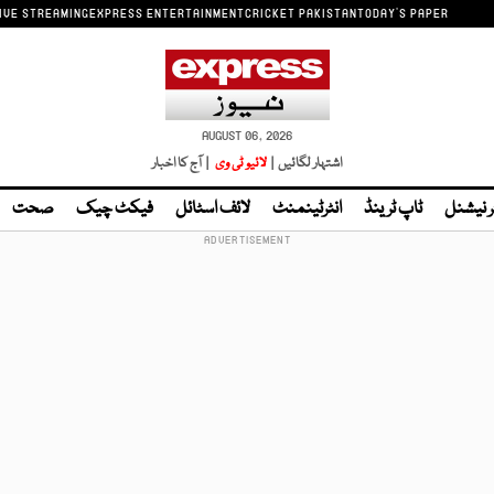
IVE STREAMING
EXPRESS ENTERTAINMENT
CRICKET PAKISTAN
TODAY'S PAPER
AUGUST 06, 2026
اشتہار لگائیں |
لائیو ٹی وی
| آج کا اخبار
ر نیشنل
ٹاپ ٹرینڈ
انٹرٹینمنٹ
لائف اسٹائل
فیکٹ چیک
صحت