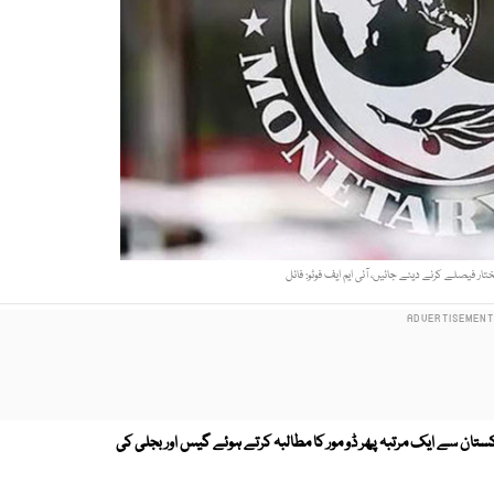
مختار فیصلے کرنے دیئے جائیں، آئی ایم ایف فوٹو: فائل
 پاکستان سے ایک مرتبہ پھر ڈو مور کا مطالبہ کرتے ہوئے گیس اور بجلی کی