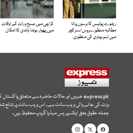
ریلوے پولیس کا برسوں پرانا
کراچی میں صبح و رات کے اوقات
مطالبہ منظور، سروس اسٹرکچر
میں پھوار، بوندا باندی کا امکان
میں اہم بہتری کی منظوری
express.pk
خبروں اور حالات حاضرہ سے متعلق پاکستان 
وزٹ کی جانے والی ویب سائٹ ہے۔ اس ویب سائٹ پر شائع شدہ
جملہ حقوق بحق ایکسپریس میڈیا گروپ محفوظ ہیں۔