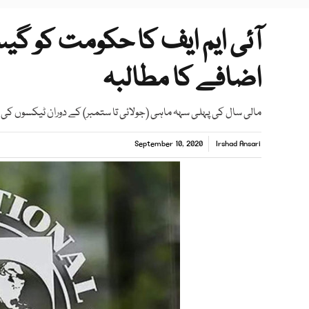
آئی ایم ایف کا حکومت کو گی
اضافے کا مطالبہ
مالی سال کی پہلی سہہ ماہی (جولائی تا ستمبر) کے دوران ٹیکسوں کی مد
September 10, 2020
Irshad Ansari