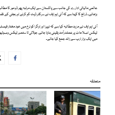
عالمی مالیاتی ادارے کی جانب سے پاکستان سے ایک مرتبہ پھر ڈو مور کا مطالبہ
بڑھائے۔ ذرائع کا کہنا ہے کہ آئی ایم ایف نے سرکلر ڈیٹ کم کرنے اور بجلی کے ن
آئی ایم ایف نے مزید مطالبہ کیا ہے کہ نیپرا اور اوگرا کو نرخ میں خود مختار ف
ٹیکس اصلاحات پر عملدرآمد یقینی بنایا جائے، جولائی تا ستمبر ٹیکس وصولیو
میں ایک ہزار ارب سے زائد جمع کیا جائے۔
متعلقہ