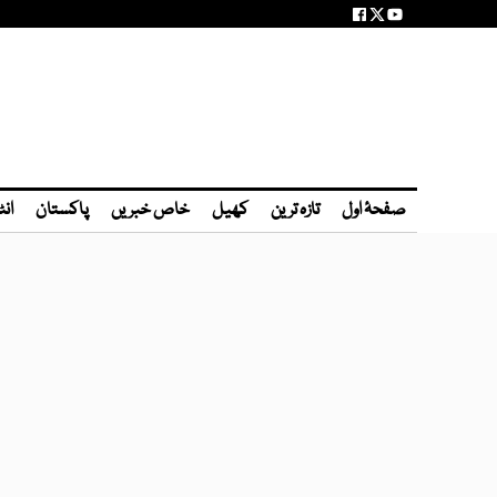
صفحۂ اول
تازہ ترین
کھیل
خاص خبریں
پاکستان
انٹ