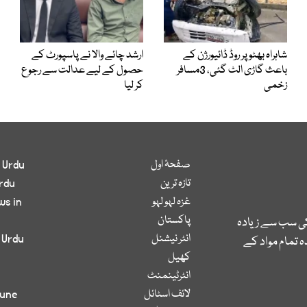
شاہراہ بھٹو پر روڈ ڈائیورژن کے
ارشد چائے والا نے پاسپورٹ کے
باعث گاڑی الٹ گئی، 3مسافر
حصول کے لیے عدالت سے رجوع
زخمی
کر لیا
صفحۂ اول
 Urdu
تازہ ترین
rdu
غزہ لہو لہو
ws in
پاکستان
کی سب سے زیادہ
انٹر نیشنل
 Urdu
 تمام مواد کے
کھیل
انٹرٹینمنٹ
لائف اسٹائل
bune