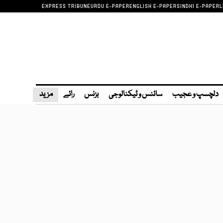
EXPRESS TRIBUNE
URDU E-PAPER
ENGLISH E-PAPER
SINDHI E-PAPER
L
دلچسپ و عجیب
سائنس و ٹیکنالوجی
بزنس
رائے
مزید