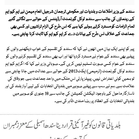
سندھ کے وزیر اطلاعات و بلدیات اور حکومتی ترجمان شرجیل انعام میمن نے ایم کیو ایم
کے رہنماؤں کی جانب سے سندھ لوکل گورنمنٹ آرڈیننس کے حوالے سے لگائے گئے
تمام الزامات کو مسترد کرتے ہوئے کہا ہے کہ اس طرح کی الزام تراشیوں اور کسی بھی
جماعت کے خلاف اس طرح کے بیانات دے کر ایم کیو ایم کیا ثابت کرنا چاہتی ہے۔
پیر کو اپنے ایک بیان میں انھوں نے کہا کہ سندھ کی تقسیم کے خواب دیکھنے والوں کو
پہلے بھی سندھ کے عوام نے مسترد کردیا تھا اور اب بھی سندھ کی تقسیم کرنے والوں کو
سندھ کے عوام کسی صورت تسلیم نہیں کریں گے۔ صوبائی وزیر نے کہا کہ اگرایم کیو ایم
سندھ لوکل گورنمنٹ (ترمیمی) ایکٹ2013 کے حوالے سے عدالت میں جانا چاہتی ہے
تو ہمیں کوئی اعتراض نہیں، پیپلز پارٹی اس ملک میں واحد جماعت ہے، جو وفاق کی
علامت ہے، ہم نے سب سے پہلے صوبے میں بلدیاتی انتخابات کے لیے آواز بلند کی اور
ناسازگار ماحول کے باوجود الیکشن کمیشن کی جانب سے 18 جنوری کو صوبے میں
بلدیاتی انتخابات کے انعقاد پر رضا مندی ظاہر کی ہے۔