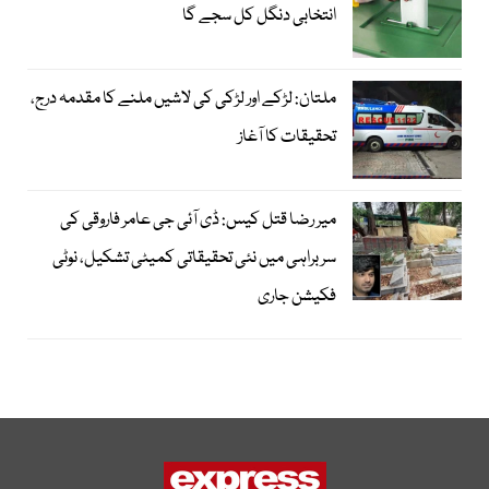
انتخابی دنگل کل سجے گا
ملتان: لڑکے اور لڑکی کی لاشیں ملنے کا مقدمہ درج،
تحقیقات کا آغاز
میر رضا قتل کیس: ڈی آئی جی عامر فاروقی کی
سربراہی میں نئی تحقیقاتی کمیٹی تشکیل، نوٹی
فکیشن جاری