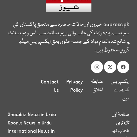
express.pk
خبروں اور حالات حاضرہ سے متعلق پاکستان کی
سب سے زیادہ وزٹ کی جانے والی ویب سائٹ ہے۔ اس ویب سائٹ
پر شائع شدہ تمام مواد کے جملہ حقوق بحق ایکسپریس میڈیا
گروپ محفوظ ہیں۔
ایکسپریس
ضابطہ
Privacy
Contact
کے بارے
اخلاق
Policy
Us
میں
صفحۂ اول
Showbiz News in Urdu
تازہ ترین
Sports News in Urdu
غزہ لہو لہو
International News in