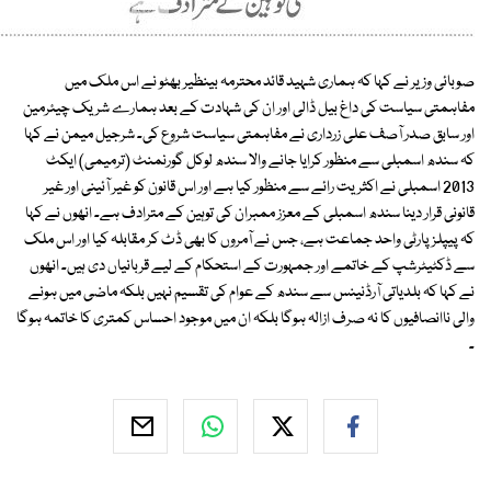
صوبائی وزیر نے کہا کہ ہماری شہید قائد محترمہ بینظیر بھٹو نے اس ملک میں
مفاہمتی سیاست کی داغ بیل ڈالی اور ان کی شہادت کے بعد ہمارے شریک چیئرمین
اور سابق صدر آصف علی زرداری نے مفاہمتی سیاست شروع کی۔ شرجیل میمن نے کہا
کہ سندھ اسمبلی سے منظور کرایا جانے والا سندھ لوکل گورنمنٹ (ترمیمی) ایکٹ
2013 اسمبلی نے اکثریت رائے سے منظور کیا ہے اور اس قانون کو غیر آئینی اور غیر
قانونی قرار دینا سندھ اسمبلی کے معزز ممبران کی توہین کے مترادف ہے۔ انھوں نے کہا
کہ پیپلز پارٹی واحد جماعت ہے، جس نے آمروں کا بھی ڈٹ کر مقابلہ کیا اور اس ملک
سے ڈکٹیٹرشپ کے خاتمے اور جمہورت کے استحکام کے لیے قربانیاں دی ہیں۔ انھوں
نے کہا کہ بلدیاتی آرڈنینس سے سندھ کے عوام کی تقسیم نہیں بلکہ ماضی میں ہونے
والی ناانصافیوں کا نہ صرف ازالہ ہوگا بلکہ ان میں موجود احساس کمتری کا خاتمہ ہوگا
۔