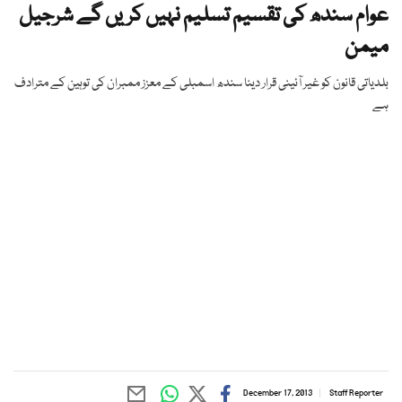
عوام سندھ کی تقسیم تسلیم نہیں کریں گے شرجیل
میمن
بلدیاتی قانون کو غیر آئینی قرار دینا سندھ اسمبلی کے معزز ممبران کی توہین کے مترادف
ہے
December 17, 2013
Staff Reporter