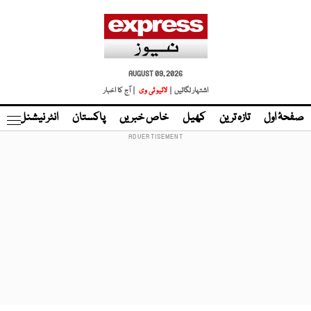
AUGUST 09, 2026
اشتہار لگائیں |
لائیو ٹی وی
| آج کا اخبار
صفحۂ اول
تازہ ترین
کھیل
خاص خبریں
پاکستان
انٹر نیشنل
ٹا