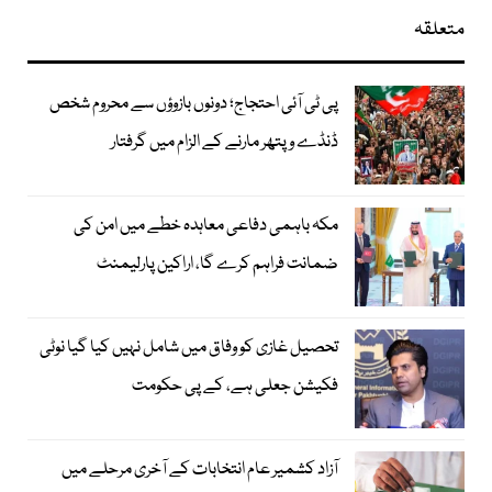
متعلقہ
پی ٹی آئی احتجاج؛ دونوں بازوؤں سے محروم شخص
ڈنڈے و پتھر مارنے کے الزام میں گرفتار
مکہ باہمی دفاعی معاہدہ خطے میں امن کی
ضمانت فراہم کرے گا، اراکین پارلیمنٹ
تحصیل غازی کو وفاق میں شامل نہیں کیا گیا نوٹی
فکیشن جعلی ہے، کے پی حکومت
آزاد کشمیر عام انتخابات کے آخری مرحلے میں