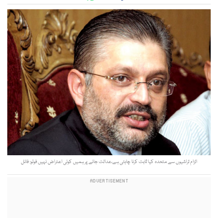
الزام تراشیوں سے متحدہ کیا ثابت کرنا چاہتی ہے،عدالت جانے پر ہمیں کوئی اعتراض نہیں فوٹو: فائل