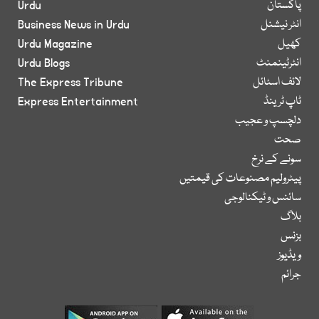
پاکستان
Urdu
انٹر نیشنل
Business News in Urdu
کھیل
Urdu Magazine
انٹرٹینمنٹ
Urdu Blogs
لائف اسٹائل
The Express Tribune
ٹاپ ٹرینڈ
Express Entertainment
دلچسپ و عجیب
صحت
سونے کے نرخ
پیٹرولیم مصنوعات کی قیمتیں
سائنس و ٹیکنالوجی
بلاگ
بزنس
ویڈیوز
جرائم