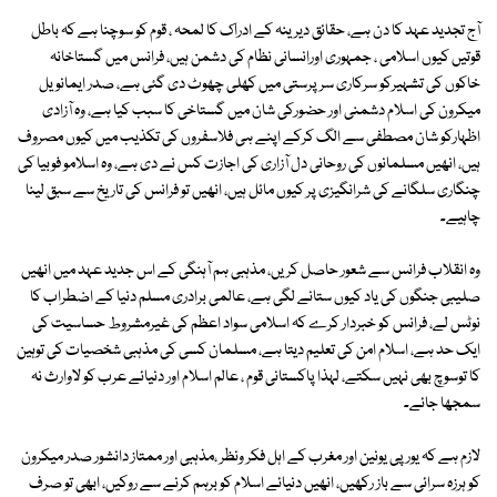
آج تجدید عہد کا دن ہے، حقائق دیرینہ کے ادراک کا لمحہ ، قوم کو سوچنا ہے کہ باطل
قوتیں کیوں اسلامی ، جمہوری اورانسانی نظام کی دشمن ہیں، فرانس میں گستاخانہ
خاکوں کی تشہیرکو سرکاری سرپرستی میں کھلی چھوٹ دی گئی ہے، صدر ایمانویل
میکرون کی اسلام دشمنی اور حضورکی شان میں گستاخی کا سبب کیا ہے، وہ آزادی
اظہارکو شان مصطفی سے الگ کرکے اپنے ہی فلاسفروں کی تکذیب میں کیوں مصروف
ہیں، انھیں مسلمانوں کی روحانی دل آزاری کی اجازت کس نے دی ہے، وہ اسلامو فوبیا کی
چنگاری سلگانے کی شرانگیزی پر کیوں مائل ہیں، انھیں تو فرانس کی تاریخ سے سبق لینا
چاہیے۔
وہ انقلاب فرانس سے شعور حاصل کریں، مذہبی ہم آہنگی کے اس جدید عہد میں انھیں
صلیبی جنگوں کی یاد کیوں ستانے لگی ہے، عالمی برادری مسلم دنیا کے اضطراب کا
نوٹس لے، فرانس کو خبردار کرے کہ اسلامی سواد اعظم کی غیرمشروط حساسیت کی
ایک حد ہے، اسلام امن کی تعلیم دیتا ہے، مسلمان کسی کی مذہبی شخصیات کی توہین
کا توسوچ بھی نہیں سکتے، لہذا پاکستانی قوم ، عالم اسلام اور دنیائے عرب کو لاوارث نہ
سمجھا جائے۔
لازم ہے کہ یورپی یونین اور مغرب کے اہل فکر ونظر ،مذہبی اور ممتاز دانشور صدر میکرون
کو ہرزہ سرائی سے باز رکھیں، انھیں دنیائے اسلام کو برہم کرنے سے روکیں، ابھی تو صرف