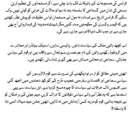
فرانس کی مصنوعات کے بائیکاٹ تک بات چلی ہے، اگر مسلمانوں کی عظیم ترین
ہستی کی شان میں گستاخی کا سلسلہ بند نہ ہوا تو حالات کی خرابی کو کوئی نہیں روک
سکے گا، فرانس تاریخ سے تصادم نہ مول لے، مسلمان تو اس حقیقت کوپیش نظر رکھتے
ہیں کہ قیصر وکسریٰ کی حکومتیں مٹ گئیں مگر شہنشاہ مدینہ کی فرمانروائی آج بھی
جاری ہے اور جب تک دنیا قائم ہے جاری رہے گی۔
اب کچھ باتیں ملک کے سیاست دانوں ، پالیسی سازوں، اسٹیک ہولڈرز اور معاشرے
میں اثرونفوذ رکھنے والوں کے نام جو عصری صورتحال سے واقف ہیں اور قوم کے سیاسی
جذباتی ، سماجی اور معاشی مسائل سے بھی گہری شناسائی رکھتے ہیں۔
انھیں زمینی حقائق کو از سر نو دیکھنے کی ضرورت ہے، قوم 73برسوں کے
سیاسی،سماجی اور اقتصادی سفر میں عجیب طرح کے گورکھ دھندوں میں الجھ گئی
ہے، افسوس ناک خرافات نے سیاست کا چہرہ مسخ کردیا ہے، اہل سیاست سے یہی
استدعا ہے کہ وہ نظر آنے والے سیاسی طوفانوں کا ادراک کریں، مہم جوئی کے ہر امکان کو
بے نتیجہ بنائیں، قوم کو مزید کسی آزمائش میں نہ ڈالیں، انھیں جشن عید میلاد النبیﷺ
کا واسطہ !!