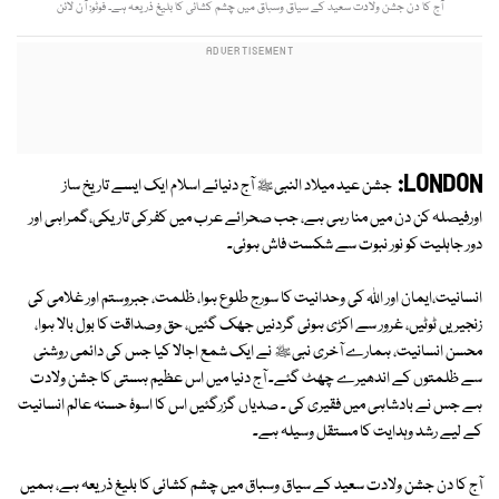
آج کا دن جشن ولادت سعید کے سیاق وسباق میں چشم کشائی کا بلیغ ذریعہ ہے۔ فوٹو: آن لائن
LONDON:
جشن عید میلاد النبیﷺ آج دنیائے اسلام ایک ایسے تاریخ ساز
اورفیصلہ کن دن میں منا رہی ہے، جب صحرائے عرب میں کفرکی تاریکی،گمراہی اور
دور جاہلیت کو نور نبوت سے شکست فاش ہوئی۔
انسانیت،ایمان اور اللہ کی وحدانیت کا سورج طلوع ہوا، ظلمت، جبروستم اور غلامی کی
زنجیریں ٹوٹیں، غرور سے اکڑی ہوئی گردنیں جھک گئیں، حق وصداقت کا بول بالا ہوا،
محسن انسانیت، ہمارے آخری نبیﷺ نے ایک شمع اجالا کیا جس کی دائمی روشنی
سے ظلمتوں کے اندھیرے چھٹ گئے۔ آج دنیا میں اس عظیم ہستی کا جشن ولادت
ہے جس نے بادشاہی میں فقیری کی ۔ صدیاں گزرگئیں اس کا اسوۂ حسنہ عالم انسانیت
کے لیے رشد وہدایت کا مستقل وسیلہ ہے۔
آج کا دن جشن ولادت سعید کے سیاق وسباق میں چشم کشائی کا بلیغ ذریعہ ہے، ہمیں