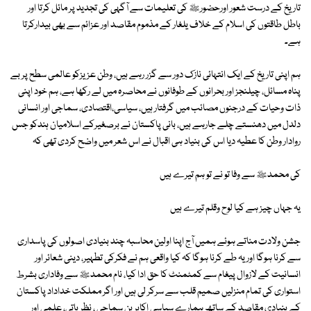
تاریخ کے درست شعور اورحضورﷺ کی تعلیمات سے آگہی کی تجدید پر مائل کرتا اور
باطل طاقتوں کی اسلام کے خلاف یلغار کے مذموم مقاصد اور عزائم سے بھی بیدارکرتا
ہے۔
ہم اپنی تاریخ کے ایک انتہائی نازک دور سے گزر رہے ہیں، وطن عزیزکو عالمی سطح پر بے
پناہ مسائل، چیلنجز اور بحرانوں کے طوفانوں نے محاصرہ میں لے رکھا ہے، ہم خود اپنی
ذات وحیات کے درجنوں مصائب میں گرفتار ہیں، سیاسی،اقتصادی، سماجی اور انسانی
دلدل میں دھنستے چلے جارہے ہیں، بانی پاکستان نے برصغیرکے اسلامیان ہندکو جس
روادار وطن کا عطیہ دیا اس کی بنیاد ہی اقبال نے اس شعر میں واضح کردی تھی کہ
کی محمدﷺ سے وفا تو نے تو ہم تیرے ہیں
یہ جہاں چیز ہے کیا لوح وقلم تیرے ہیں
جشن ولادت مناتے ہوئے ہمیں آج اپنا اولین محاسبہ چند بنیادی اصولوں کی پاسداری
سے کرنا ہوگا اور یہ طے کرنا ہوگا کہ کیا واقعی ہم نے فکرکی تطہیر، دینی شعائر اور
انسانیت کے لازوال پیغام سے کمٹمنٹ کا حق ادا کیا، نام محمدﷺ سے وفاداری بشرط
استواری کی تمام منزلیں صمیم قلب سے سرکر لی ہیں اور اگر مملکت خداداد پاکستان
کے بنیادی مقاصد کے ساتھ ہمارے سیاسی اکابرین سماجی ، نظریاتی، علمی اور