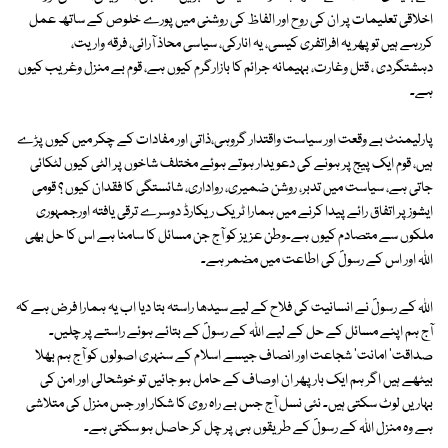
اخلاقی تعلیمات پر ان کی روح اور الفاظ کی روشنی میں پورے خلوص کے ساتھ عمل
کررہے ہیں تو پھر یہ افراتفری کیسی، یہ انارکی، سیاسی محاذ آرائی، فرقہ واریت،
دہشتگردی ، قتل وغارت، بہیمانہ جرائم کا بازارگرم کیوں ہے، قوم بے منزل وغریب کیوں
ہے۔
پارلیمنٹ بے وقعت اور سیاست واقتدار گروہی،ذاتی اور مفادات کے چکر میں کیوں پڑے
ہیں، قوم ایک پیج پر ہونے کی دعویدار ہوتے ہوئے مختلف شاخوں پر الٹی کیوں لٹکائی
جاتی ہے، سیاست میں تدبر، روشن ضمیری، رواداری، شائستگی کا فقدان کیوں ؟ قومی
ایشوز پر اتفاق رائے پیدا کرنے میں ہمارا ٹریک ریکارڈ دوسرے ترقی یافتہ اورجمہوری
ملکوں سے متصادم کیوں ہے۔وطن عزیز کو آج جن مسائل کا سامنا ہے اس کا حل بھی
اللہ اور اس کے رسولؐ کی اطاعت میں مضمر ہے۔
اللہ کے رسولؐ نے انسانیت کی فلاح کے لیے سیدھا راستہ بتا دیا اب یہ ہمارا فرض ہے کہ
آج ہم اپنے مسائل کے حل کے لیے اللہ کے رسولؐ کے بتائے ہوئے راستے پر چلیں۔
صداقت' امانت' شجاعت اور انصاف جیسے اسلام کے سنہری اصولوں کو آج ہم بھلا
بیٹھے ہیں اگر ہم ایک بار پھر ان اوصاف کے حامل ہو جائیں تو خوشحالی اور امن کی
بہاریں لوٹ سکتی ہیں۔ نئی نسل آج جس بے راہ روی کا شکار اور جس منزل کی متلاشی
ہے وہ منزل اللہ کے رسولؐ کے طریقوں ہی پر چل کر حاصل ہو سکتی ہے۔