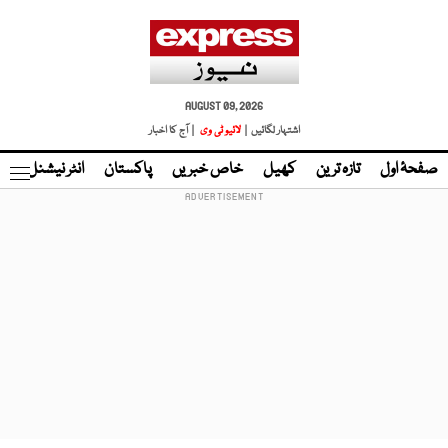
AUGUST 09, 2026
اشتہار لگائیں |
لائیو ٹی وی
| آج کا اخبار
صفحۂ اول
تازہ ترین
کھیل
خاص خبریں
پاکستان
انٹر نیشنل
ٹا