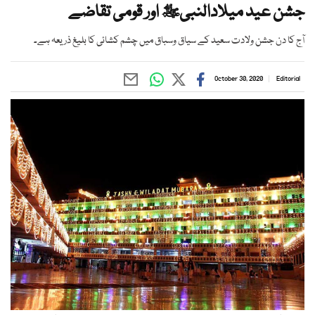
جشن عید میلادالنبیﷺ اور قومی تقاضے
آج کا دن جشن ولادت سعید کے سیاق وسباق میں چشم کشائی کا بلیغ ذریعہ ہے۔
October 30, 2020
Editorial