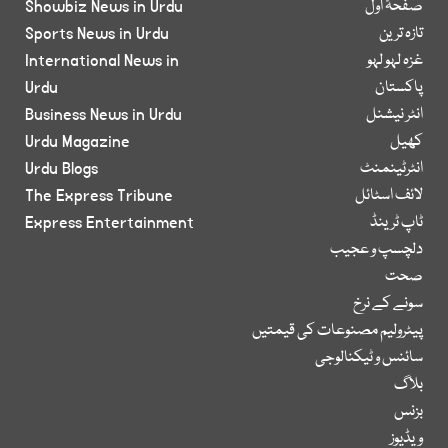
صفحۂ اول
Showbiz News in Urdu
تازہ ترین
Sports News in Urdu
غزہ لہو لہو
International News in
پاکستان
Urdu
انٹر نیشنل
Business News in Urdu
کھیل
Urdu Magazine
انٹرٹینمنٹ
Urdu Blogs
لائف اسٹائل
The Express Tribune
ٹاپ ٹرینڈ
Express Entertainment
دلچسپ و عجیب
صحت
سونے کے نرخ
پیٹرولیم مصنوعات کی قیمتیں
سائنس و ٹیکنالوجی
بلاگ
بزنس
ویڈیوز