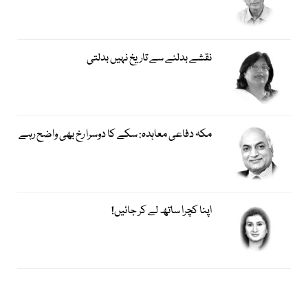
نقشے بدلنے سے تاریخ نہیں بدلتی
مکہ دفاعی معاہدہ: سکے کا دوسرا رخ بھی واضح رہے
اپنا کچرا ساتھ لے کر جائیں!