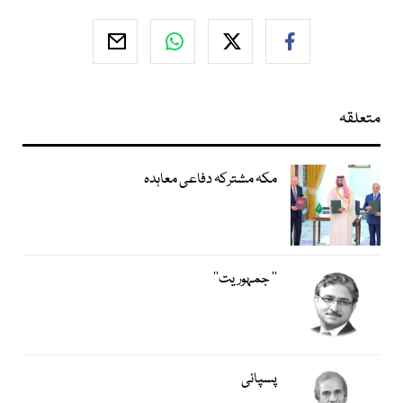
متعلقہ
مکہ مشترکہ دفاعی معاہدہ
’’ جمہوریت‘‘
پسپائی