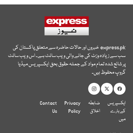
express.pk
خبروں اور حالات حاضرہ سے متعلق پاکستان کی
سب سے زیادہ وزٹ کی جانے والی ویب سائٹ ہے۔ اس ویب سائٹ
پر شائع شدہ تمام مواد کے جملہ حقوق بحق ایکسپریس میڈیا
گروپ محفوظ ہیں۔
ایکسپریس
ضابطہ
Privacy
Contact
کے بارے
اخلاق
Policy
Us
میں