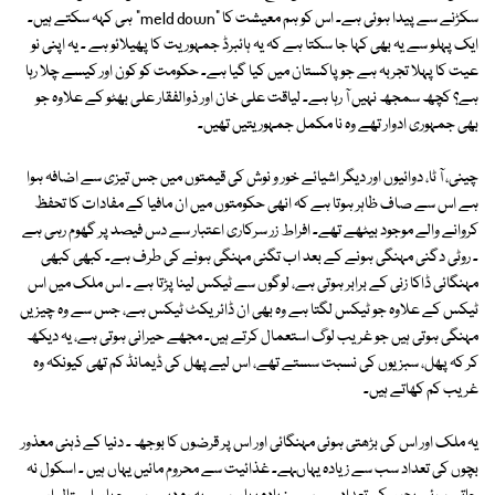
سکڑنے سے پیدا ہوئی ہے۔ اس کو ہم معیشت کا "meld down" ہی کہہ سکتے ہیں۔
ایک پہلو سے یہ بھی کہا جا سکتا ہے کہ یہ ہائبرڈ جمہوریت کا پھیلائو ہے ۔ یہ اپنی نو
عیت کا پہلا تجربہ ہے جو پاکستان میں کیا گیا ہے۔ حکومت کو کون اور کیسے چلا رہا
ہے؟ کچھ سمجھ نہیں آ رہا ہے۔ لیاقت علی خان اور ذوالفقار علی بھٹو کے علاوہ جو
بھی جمہوری ادوار تھے وہ نا مکمل جمہوریتیں تھیں۔
چینی، آ ٹا، دوائیوں اور دیگر اشیائے خور و نوش کی قیمتوں میں جس تیزی سے اضافہ ہوا
ہے اس سے صاف ظاہر ہوتا ہے کہ انھی حکومتوں میں ان مافیا کے مفادات کا تحفظ
کروانے والے موجود بیٹھے تھے۔ افراط زر سرکاری اعتبار سے دس فیصد پر گھوم رہی ہے
۔ روٹی دگنی مہنگی ہونے کے بعد اب تگنی مہنگی ہونے کی طرف ہے۔ کبھی کبھی
مہنگائی ڈاکا زنی کے برابر ہوتی ہے، لوگوں سے ٹیکس لینا پڑتا ہے ۔ اس ملک میں اس
ٹیکس کے علاوہ جو ٹیکس لگتا ہے وہ بھی ان ڈائریکٹ ٹیکس ہے، جس سے وہ چیزیں
مہنگی ہوتی ہیں جو غریب لوگ استعمال کرتے ہیں۔ مجھے حیرانی ہوتی ہے، یہ دیکھ
کر کہ پھل، سبزیوں کی نسبت سستے تھے، اس لیے پھل کی ڈیمانڈ کم تھی کیونکہ وہ
غریب کم کھاتے ہیں۔
یہ ملک اور اس کی بڑھتی ہوئی مہنگائی اور اس پر قرضوں کا بوجھ ۔ دنیا کے ذہنی معذور
بچوں کی تعداد سب سے زیادہ یہاںہے۔ غذائیت سے محروم مائیں یہاں ہیں ۔ اسکول نہ