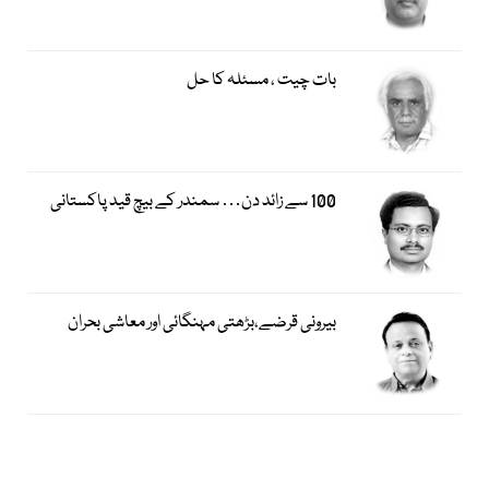
بات چیت ، مسئلہ کا حل
100 سے زائد دن… سمندر کے بیچ قید پاکستانی
بیرونی قرضے،بڑھتی مہنگائی اور معاشی بحران