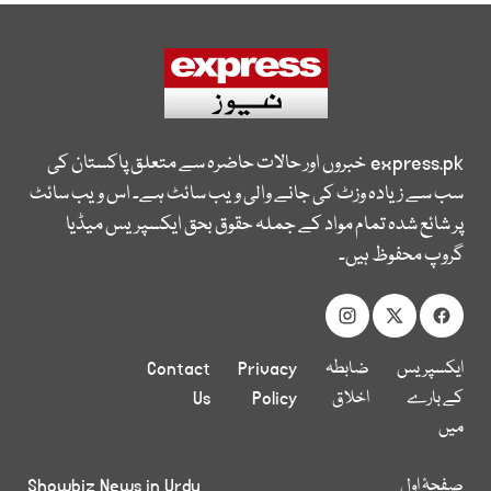
express.pk
خبروں اور حالات حاضرہ سے متعلق پاکستان کی
سب سے زیادہ وزٹ کی جانے والی ویب سائٹ ہے۔ اس ویب سائٹ
پر شائع شدہ تمام مواد کے جملہ حقوق بحق ایکسپریس میڈیا
گروپ محفوظ ہیں۔
ایکسپریس
ضابطہ
Privacy
Contact
کے بارے
اخلاق
Policy
Us
میں
صفحۂ اول
Showbiz News in Urdu