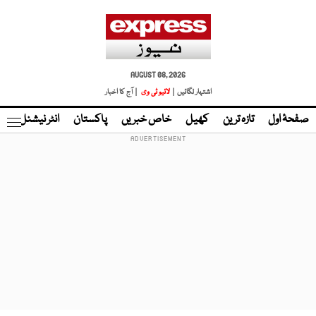
AUGUST 08, 2026
اشتہار لگائیں |
لائیو ٹی وی
| آج کا اخبار
صفحۂ اول
تازہ ترین
کھیل
خاص خبریں
پاکستان
انٹر نیشنل
ٹا