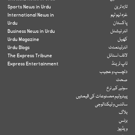
تازہ ترین
Sports News in Urdu
غزہ لہو لہو
International News in
پاکستان
Urdu
انٹر نیشنل
Business News in Urdu
کھیل
Urdu Magazine
انٹرٹینمنٹ
Urdu Blogs
لائف اسٹائل
The Express Tribune
ٹاپ ٹرینڈ
Express Entertainment
دلچسپ و عجیب
صحت
سونے کے نرخ
پیٹرولیم مصنوعات کی قیمتیں
سائنس و ٹیکنالوجی
بلاگ
بزنس
ویڈیوز