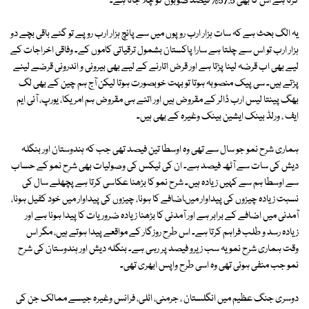
کرتا ہے اس کا بھی 57.5% فیصد صوبوں کو چلا جاتا ہے۔
یہ الگ بحث ہے کہ سات ہزار ارب روپوں میں سے پانچ ہزار ارب روپے تو گئے باقی بچے دو
ہزار ارب تو اس سے چلتا ہے سارا پاکستان بشمول ترقیاتی کاموں کے۔ وفاقی اخراجات کے
لیے بھی اب قرضہ لینا پڑتا ہے اور قرض اتارنے کے لیے بھی بیرونی و اندرونی قرضے لینے
پڑتے ہیں۔ سی پیک منصوبہ ہوتا تو بہت خوبصورت ہوتا لیکن آج ہم چین کے بھی لگ
بھگ پینتا لیس ارب ڈالر کے مقروض ہیں اور اتنے ہی مقروض ہم امریکا، یورپ، آئی ایم
ایف ، ورلڈ بینک ایشین بینک وغیرہ کے بھی ہیں۔
ہماری شرح نمو جو سال سے تھی وہ اوسطا تین فیصد تھی جب کہ ہندوستان اور بنگلہ
دیش کی سات سے آٹھ فیصد ہے۔ ان کی ٹیکس کی وصولیات بھی شرح نمو کے حساب
سے اوسطا ہم سے کہیں زیادہ ہیں۔ شرح نمو کا بڑھنا عکاسی کرتا ہے پچھلے سال کی
نسبت زیادہ چیزوں کی پیداوار میںاضافے کا ہونا، چیزوں کی پیداوار میں خود کفیل ہونا،
آمدنی میں اضافے کے برابر ہے اور آمدنی کا بڑھنا زیادہ ضروریات کا پیدا ہونا ہے اور
زیادہ رسد و طلب فراہم کرتا ہے۔ اس طرح روزگار کے مواقعے پیدا ہوتے ہیں، مگر اس
وقت ہماری شرح نمو یہ سب زیرو فیصد پر رہی ہے۔ بنگلہ دیش اور ہندوستان کی شرح
نمو جب منفی ہوئی تھی وہ اسی طرح واپس ابھری تھی۔
دوسری جنگ عظیم میں انگلستان ، جرمنی، اٹلی، فرانس وغیرہ جیسے ممالک جن کی