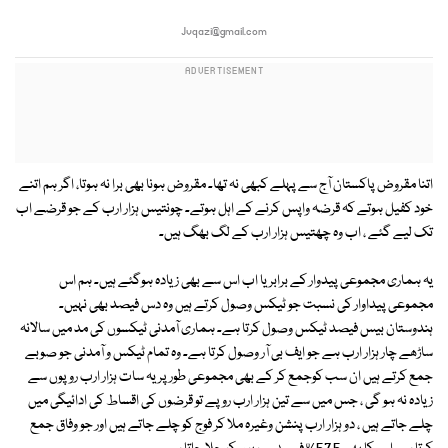
Jvqazi@gmail.com
اتنا مقروض پاکستان آج سے پہلے کبھی نہ تھا۔ مقروض ہونا بھی برا نہ ہوتا، اگر ہم اتنے
خود کفیل ہوتے کہ قرضہ واپس کرنے کے اہل ہوتے۔ چونتیس ہزار ارب کے جو قرضے اب
تک لیے گئے ، اب وہ چھتیس ہزار ارب کے لگ بھگ ہیں۔
یہ ہماری مجموعی پیدوار کے برابر یا اب اس سے بھی زیادہ ہوگئے ہیں۔ ہم اس
مجموعی پیداوار کی نسبت جو ٹیکس وصول کرتے ہیں وہ دس فیصد بھی نہیں۔
ہندوستان بیس فیصد ٹیکس وصول کرتا ہے۔ ہماری آمدنی ٹیکسوں کی مد میں سالانہ
ساڑھے چار ہزار ارب ہے جو ایف بی آر وصول کرتا ہے۔ وہ تمام ٹیکس و آمدنی جو صوبے
جمع کرتے ہیں ان سب کوجمع کر کے بھی مجموعی طور پر یہ سات ہزار ارب روپوں سے
زیادہ نہ ہو گی ، جس میں سے تین ہزار ارب روپے تو قرضوں کی اقساط کی ادائیگی میں
چلے جاتے ہیں ، دو ہزار ارب پنشن وغیرہ ملا کر فوج کو چلے جاتے ہیں اور جو وفاق جمع