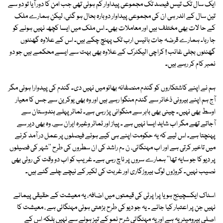
ایک سال تک تیس فیصد تک مجموعی پیداوار کم ہوئی تھی جب امن کا دور آیا تو دو سے
تین سال کے اندر ہی ان کی مجموعی پیداوار دوبارہ بحال ہو گئی، لیکن ہمارے ملک
کے حا لات بھی مختلف ہیں اور معاملات بھی۔ اس ملک میں ایسا کچھ نہیں ہونے کو
جا رہا۔ ہمارے قرضہ جات بائیس ارب تک پہنچ چکے ہیں۔ اس کے علاوہ گھنٹوں
گھنٹوں بجلی غائب ! کراچی الیکٹرک کے علاوہ بھی بہت سے ایسے محکمے ہیں جو دو
نمبر کام کر رہے ہیں۔
ہم نے اپنے کاشتکاروں کو گندم منصفانہ بھائو میں نہیں دی۔ گندم کی پیدوارا ہوئی مگر
آج ہم اپنے بیرونی ذخائر سے گندم منگوا رہے ہیں اور وہ بھی یوکرین سے جس کا معیار
اوسط بھی نہیں۔ چینی بھی باہر سے منگوانی پڑ رہی ہے۔ ٹماٹر پہلے ہندوستان سے
آجاتے تھے مگر اب شاید ایسا نہیں ہے ۔ پیاز اور ٹماٹر وغیرہ ایران سے، وہ بھی دیر سے
پہنچتا ہے۔ اس لیے کہ یہ حکومت اپنے ہی کیے ہوئے فیصلوں پر عمل در آمد کرنے
میں تاخیر کرتی ہے اور اب مہنگائی، ن ۔م راشد کی ان سطروں کی طرح ''شہر کی فصیلوں
پر دیو کا جو سایہ تھا'' ہمارے سروں پر ناچ رہی ہے۔ غریب کو اب دو وقت کی روٹی بھی
نصیب نہیں۔ کروڑوں لوگ بیروزگاری اور غربت کی لکیر کے نیچے چلے گئے ہیں۔
اسٹاک ایکسچینج ہو یا پرا پرٹی کی قیمتوں میں اضافہ، یہ معیشت کے حقیقی پیمانے
نہیں جن پر اعتبار کیا جائے ۔ یہ جو دیو کی طرح بڑھتی ہوئی مہنگائی ہے ، معیشت کا
اصلی بیرومیٹریہ ہے اور یہ مہنگائی شرح نمو کے تیز ہونے سے نہیں بلکہ اس کے