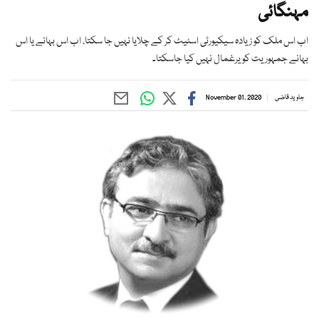
مہنگائی
اب اس ملک کو زیادہ سیکیورٹی اسٹیٹ کر کے چلایا نہیں جا سکتا، اب اس بہانے یا اس
بہانے جمہوریت کو یرغمال نہیں کیا جاسکتا۔
جاوید قاضی
November 01, 2020