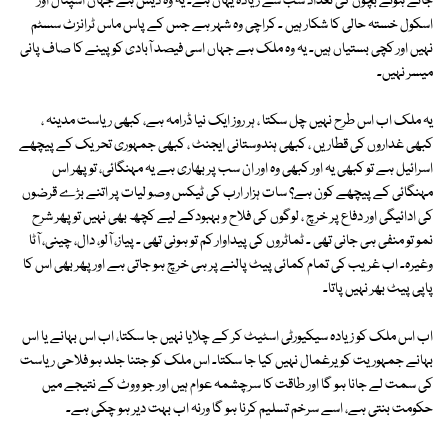
جاتے ہوئے بچوں کی تعداد سب سے زیادہ یہاں ہے۔ یہ وہ دیس ہے جہاں اسپتال اور
اسکول خستہ حالی کا شکار ہیں ۔ کراچی وہ شہر ہے جس کے پاس ماس ٹرانزٹ سسٹم
نہیں اور کچی بستیاں ہیں۔ یہ وہ ملک ہے جہاں اسی فیصد آبادی کو پینے کا صاف پانی
میسر نہیں۔
یہ ملک اب اس طرح نہیں چل سکتا ، ہر روز ایک نیا ڈرامہ ہے، کبھی ریاست مدینہ ،
کبھی غداروں کی قطاریں ، کبھی ہندوستانی ایجنٹ ، کبھی جمہوری تحریک کے پیچھے
اسرائیل ہے تو کبھی یہ اور کبھی وہ اور ان سب پر بھاری ہے یہ مہنگائی، تو پھر اس
مہنگائی کے پیچھے کون ہے؟ سات ہزار ارب کی ٹیکس وصو لیات پر اتنے بڑے قرضوں
کی ادائیگی اور دفاع پر خرچ ، لوگوں کی فلاح و بہبودکے لیے کچھ بھی نہیں تو پھر شرح
نمو تو منفی ہی جانی تھی ۔ ٹماٹروں کی پیداوار کم تو ہونی تھی ۔ پیاز، آلو، دال، چینی، آٹا
وغیرہ۔ اب غریب کی تمام کمائی پیٹ پالنے پر ہی خرچ ہو جاتی ہے اور پھر بھی اس کا
پاپی پیٹ بھر نہیں پاتا۔
اب اس ملک کو زیادہ سیکیورٹی اسٹیٹ کر کے چلایا نہیں جا سکتا، اب اس بہانے یا اس
بہانے جمہوریت کو یرغمال نہیں کیا جا سکتا۔ اس ملک کو جتنا جلد ہو فلاحی ریاست
کی سمت لے جانا ہو گا اور طاقت کا سرچشمہ عوام ہیں اور جو ووٹ کے نتیجے میں
حکومت بنتی ہے، اسے سرخم تسلیم کرنا ہو گا ورنہ اب بہت دیر ہو چکی ہے۔