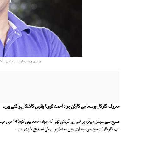
میرے چاہنے والوں سے اپیل ہے کہ م
‏معروف گلوکار اور سماجی کارکن جواد احمد کورونا وائرس کا شکار ہو گئے ہیں۔
صبح سے سوشل میڈ
اب گلوکار نے خود اس بیماری میں مبتلا ہونے کی تصدیق کردی ہے۔