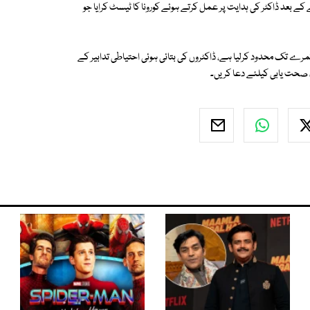
 کے بعد ڈاکٹر کی ہدایت پر عمل کرتے ہوئے کورونا کا ٹیسٹ کرایا جو
کمرے تک محدود کرلیا ہے، ڈاکٹروں کی بتائی ہوئی احتیاطی تدابیر کے
 صحت یابی کیلئے دعا کریں۔