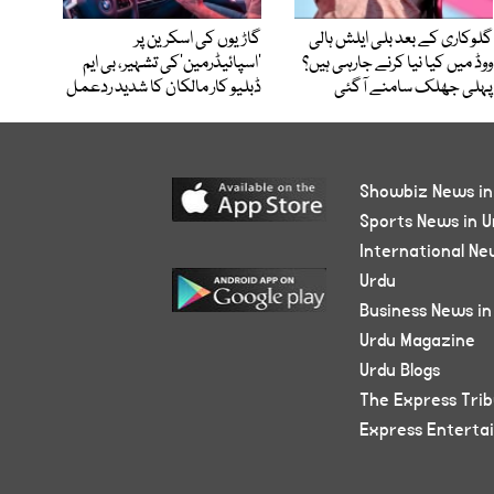
گلوکاری کے بعد بلی ایلش ہالی
گاڑیوں کی اسکرین پر
ووڈ میں کیا نیا کرنے جارہی ہیں؟
’اسپائیڈرمین‘کی تشہیر، بی ایم
پہلی جھلک سامنے آگئی
ڈبلیو کار مالکان کا شدید ردعمل
Showbiz News in
Sports News in U
International Ne
Urdu
Business News in
Urdu Magazine
Urdu Blogs
The Express Tri
Express Enterta