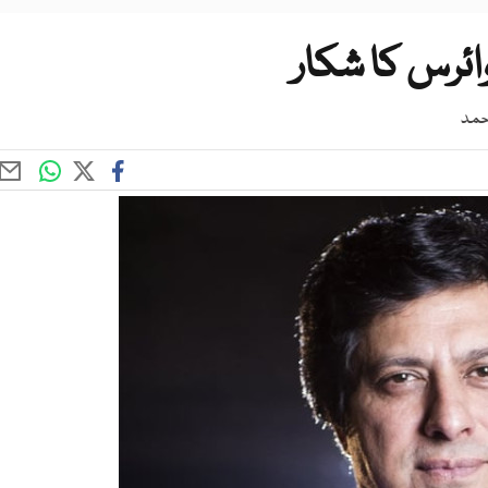
وائرس کا شکار
احمد