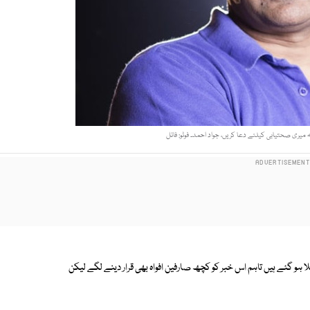
یری صحتیابی کیلئے دعا کریں، جواد احمد۔ فوٹو: فائل
یا پر خبر زیر گردش تھی کہ جواد احمد بھی کووڈ 19 میں مبتلا ہو گئے ہیں تاہم اس خبر کو کچھ صارفین افواہ بھی قرار دینے لگے لیکن