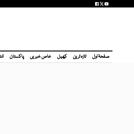
صفحۂ اول
تازہ ترین
کھیل
خاص خبریں
پاکستان
انٹ