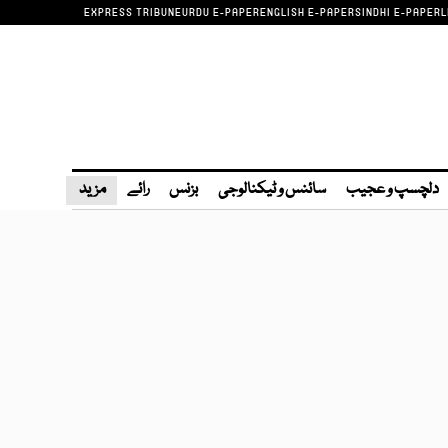
EXPRESS TRIBUNE
URDU E-PAPER
ENGLISH E-PAPER
SINDHI E-PAPER
L
دلچسپ و عجیب
سائنس و ٹیکنالوجی
بزنس
رائے
مزید