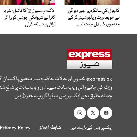
کاجول کی سالگرہ پر اجے دیوگن
’لاک اپ سیزن 2‘ کا فائنل: شریا
نے خوبصورت ویڈیو شیئر کر کے
کلرا نے شیوانگی جوشی کو ہرا کر
مداحوں کے دل جیت لیے
ٹرافی اپنے نام کرلی
express.pk
خبروں اور حالات حاضرہ سے متعلق پاکستان 
وزٹ کی جانے والی ویب سائٹ ہے۔ اس ویب سائٹ پر شائع شدہ
جملہ حقوق بحق ایکسپریس میڈیا گروپ محفوظ ہیں۔
ایکسپریس کے بارے میں
ضابطہ اخلاق
Privacy Policy