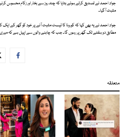
جواد احمد نے تصدیق کرتے ہوئے بتایا کہ چند روز سے بخار اور زکام محسوس کرنے
مثبت آگیا۔
جواد احمد نے یہ بھی کہا کہ کورونا کا ٹیسٹ مثبت آنے پر خود کو گھر کے ایک 
مطابق دو ہفتے تک گھر پر رہوں گا۔ جب کہ چاہنے والوں سے اپیل ہے کہ میری
متعلقہ