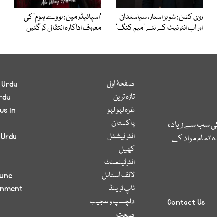
روی کشن: شوبز اسٹار، سیاستدان
’اسپائیڈر مین: نو وے ہوم‘ کی
اور اب انٹرنیٹ کے نئے ’میم کنگ‘
معروف اداکارہ انتقال کرگئیں
صفحۂ اول
 Urdu
تازہ ترین
rdu
غزہ لہو لہو
ws in
پاکستان
کی سب سے زیادہ
انٹر نیشنل
 Urdu
 تمام مواد کے
کھیل
انٹرٹینمنٹ
لائف اسٹائل
bune
ٹاپ ٹرینڈ
inment
دلچسپ و عجیب
Contact Us
صحت