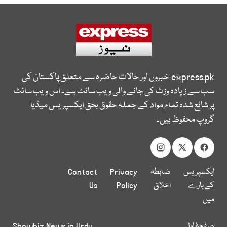
express.pk
خبروں اور حالات حاضرہ سے متعلق پاکستان کی
سب سے زیادہ وزٹ کی جانے والی ویب سائٹ ہے۔ اس ویب سائٹ
پر شائع شدہ تمام مواد کے جملہ حقوق بحق ایکسپریس میڈیا
گروپ محفوظ ہیں۔
ایکسپریس
ضابطہ
Privacy
Contact
کے بارے
اخلاق
Policy
Us
میں
صفحۂ اول
Showbiz News in Urdu