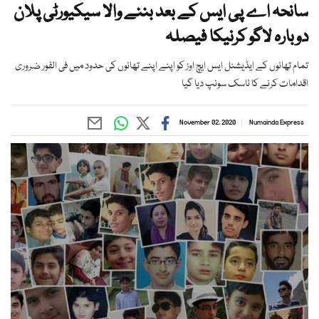
سانحہ اے پی ایس کے بعد بننے والا سیکیورٹی پلان
دوبارہ لاگو کرنیکا فیصلہ
تمام تھانوں کے ایڈیشنل ایس ایچ اوز کو اپنے اپنے تھانوں کی حدود میں فی الفور ضروری
اقدامات کرنے کا ٹاسک سونپ دیا گیا
November 02, 2020
Numainda Express