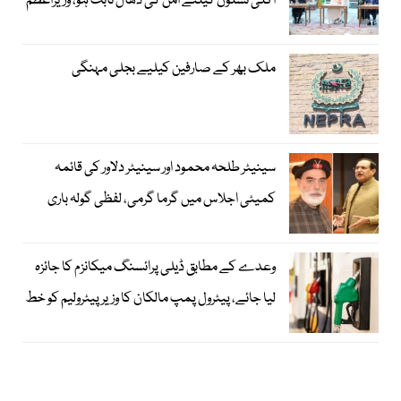
اگلی نسلوں کیلئے امن کی ڈھال ثابت ہو، وزیراعظم
ملک بھر کے صارفین کیلیے بجلی مہنگی
سینیٹر طلحہ محمود اور سینیٹر دلاور کی قائمہ
کمیٹی اجلاس میں گرما گرمی، لفظی گولہ باری
وعدے کے مطابق ڈیلی پرائسنگ میکانزم کا جائزہ
لیا جائے، پیٹرول پمپ مالکان کا وزیرپیٹرولیم کو خط