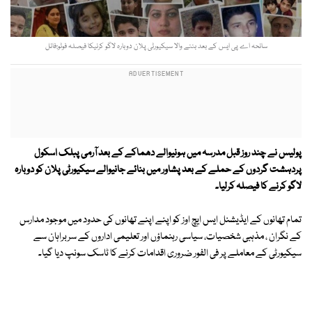
سانحہ اے پی ایس کے بعد بننے والا سیکیورٹی پلان دوبارہ لاگو کرنیکا فیصلہ فوٹو:فائل
پولیس نے چند روز قبل مدرسہ میں ہونیوالے دھماکے کے بعد آرمی پبلک اسکول
پردہشت گردوں کے حملے کے بعد پشاور میں بنائے جانیوالے سیکیورٹی پلان کو دوبارہ
لاگو کرنے کا فیصلہ کرلیا۔
تمام تھانوں کے ایڈیشنل ایس ایچ اوز کو اپنے اپنے تھانوں کی حدود میں موجود مدارس
کے نگران ، مذہبی شخصیات، سیاسی رہنماؤں اور تعلیمی اداروں کے سربراہان سے
سیکیورٹی کے معاملے پر فی الفور ضروری اقدامات کرنے کا ٹاسک سونپ دیا گیا۔