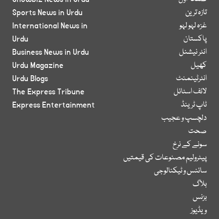
تازہ ترین
Sports News in Urdu
غزہ لہو لہو
International News in
پاکستان
Urdu
انٹر نیشنل
Business News in Urdu
کھیل
Urdu Magazine
انٹرٹینمنٹ
Urdu Blogs
لائف اسٹائل
The Express Tribune
ٹاپ ٹرینڈ
Express Entertainment
دلچسپ و عجیب
صحت
سونے کے نرخ
پیٹرولیم مصنوعات کی قیمتیں
سائنس و ٹیکنالوجی
بلاگ
بزنس
ویڈیوز