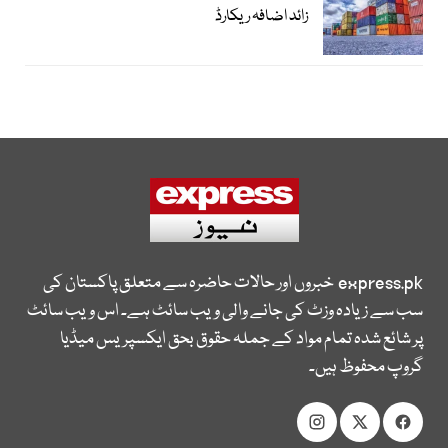
زائد اضافہ ریکارڈ
express.pk
خبروں اور حالات حاضرہ سے متعلق پاکستان کی
سب سے زیادہ وزٹ کی جانے والی ویب سائٹ ہے۔ اس ویب سائٹ
پر شائع شدہ تمام مواد کے جملہ حقوق بحق ایکسپریس میڈیا
گروپ محفوظ ہیں۔