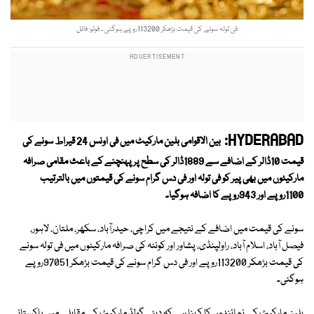
فی تولہ سونے کی قیمت بڑھکر 113200روپے ہوگئی ۔ فوٹو: فائل
HYDERABAD:
بین الاقوامی بلین مارکیٹ میں فی اونس 24 قیراط سونے کی
قیمت 10ڈالر کے اضافے سے 1889ڈالر کی سطح پرپہنچنے کے باعث مقامی صرافہ
مارکیٹوں میں بھی پیر کو فی تولہ اور فی دس گرام سونے کی قیمتوں میں بالترتیب
1100روپے اور 943روپے کا اضافہ ہوگیا۔
سونے کی قیمت میں اضافے کے نتیجے میں کراچی، حیدرآباد، سکھر، ملتان، لاہور،
فیصل آباد، اسلام آباد، راولپنڈی، پشاور اور کوئٹہ کی صرافہ مارکیٹوں میں فی تولہ سونے
کی قیمت بڑھکر 113200روپے اور فی دس گرام سونے کی قیمت بڑھکر 97051روپے
ہوگئی۔
بلین مارکیٹ کے نمائندوں کا کہنا ہے کہ دبئی گولڈ مارکیٹ کے مقابلے میں پاکستانی