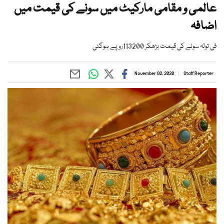
عالمی و مقامی مارکیٹ میں سونے کی قیمت میں
اضافہ
فی تولہ سونے کی قیمت بڑھکر 113200روپے ہوگئی
November 02, 2020
Staff Reporter