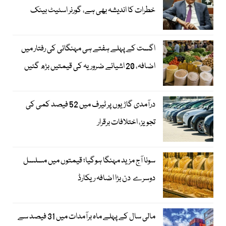
خطرات کا اندیشہ بھی ہے، گورنر اسٹیٹ بینک
اگست کے پہلے ہفتے ہی مہنگائی کی رفتار میں
اضافہ، 20 اشیائے ضروریہ کی قیمتیں بڑھ گئیں
درآمدی گاڑیوں پر ٹیرف میں 52 فیصد کمی کی
تجویز، اختلافات برقرار
سونا آج مزید مہنگا ہوگیا؛ قیمتوں میں مسلسل
دوسرے دن بڑا اضافہ ریکارڈ
مالی سال کے پہلے ماہ برآمدات میں 31 فیصد سے