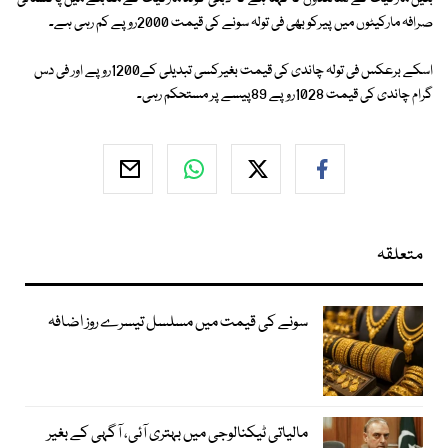
صرافہ مارکیٹوں میں پیرکو بھی فی تولہ سونے کی قیمت 2000روپے کم رہی ہے۔
اسکے برعکس فی تولہ چاندی کی قیمت بغیرکسی تبدیلی کے1200روپے اور فی دس
گرام چاندی کی قیمت 1028روپے 89پیسے پر مستحکم رہی۔
متعلقہ
سونے کی قیمت میں مسلسل تیسرے روز اضافہ
مالیاتی ٹیکنالوجی میں بہتری آئی، آگہی کے بغیر