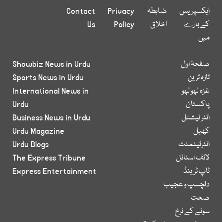
ایکسپریس
ضابطہ
Privacy
Contact
کے بارے
اخلاق
Policy
Us
میں
صفحۂ اول
Showbiz News in Urdu
تازہ ترین
Sports News in Urdu
غزہ لہو لہو
International News in
پاکستان
Urdu
انٹر نیشنل
Business News in Urdu
کھیل
Urdu Magazine
انٹرٹینمنٹ
Urdu Blogs
لائف اسٹائل
The Express Tribune
ٹاپ ٹرینڈ
Express Entertainment
دلچسپ و عجیب
صحت
سونے کے نرخ