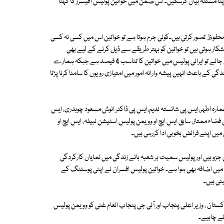
 اپنا مسئلہ بیان کرسکیں۔ اس ضمن میں خواتین پولیس آفیسرز کا کہنا
محفوظ تصور کرتی ہیں۔کوئی جرم ہوتا ہے تو خواتین اس میں کسی نہ کسی
کا شکار ہوتی ہیں تو خواتین کو بہتر طریقے سے ڈیل کرنے کے لیے بھی
پولیس میں خواتین کا ہونا بہت مفید ہے۔ اگر ہمسایہ ممالک ایران کی بات کی جائے تو ایرانی پولیس میں خواتین کا تناسب 4 فیصد ہے جبکہ ہمارے
ے باعث انہیں پیشہ وارانہ امور میں امتیازی رویوں کا سامنا کرنا پڑتا
ارہ اطہر،ایس پی شائستہ ندیم،ایس پی ڈاکٹر انوش مسعود چوہدری، ایس
ء ممتاز، سابق ایس ایچ او وویمن پولیس اسٹیشن نبیلہ، ایس ایچ او
ں اپنے فرائض بخوبی ادا کررہی ہیں۔
 جزو ہیں اور پولیس سمیت ہر شعبہ ہائے زندگی میں نمایاں کارکردگی
میں اضافہ بھی ہوا ہے۔ خواتین پولیس افسران نے اپنی پوسٹنگ کے
ٹی ہیں۔
اکستان ، وزیر اعلی پنجاب اور آئی جی پنجاب انعام غنی کو وویمن پولیس
نے چاہیے۔