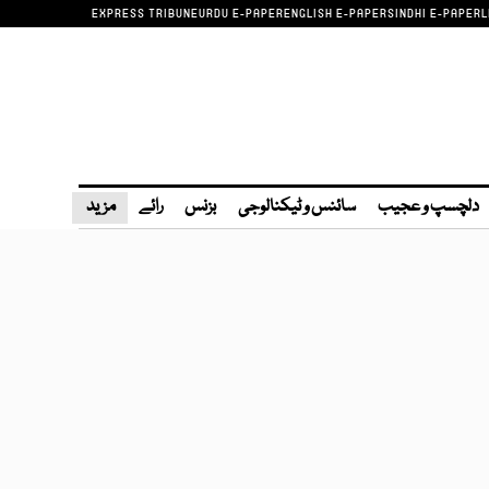
EXPRESS TRIBUNE
URDU E-PAPER
ENGLISH E-PAPER
SINDHI E-PAPER
L
دلچسپ و عجیب
سائنس و ٹیکنالوجی
بزنس
رائے
مزید