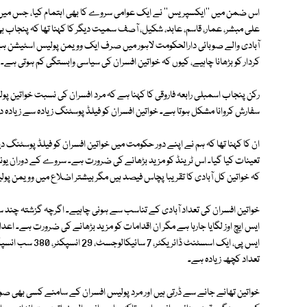
اس ضمن میں ''ایکسپریس'' نے ایک عوامی سروے کا بھی اہتمام کیا، جس میں
علی مبشر، عمار، قاسم، عابد، شکیل، آصف سمیت دیگر کا کہنا تھا کہ پنجاب ب
آبادی والے صوبائی دارالحکومت لاہور میں صرف ایک وویمن پولیس اسٹیشن ہے۔
کردار کو بڑھانا چاہیے، کیوں کہ خواتین افسران کی سیاسی وابستگی کم ہوتی ہے۔
رکن پنجاب اسمبلی رابعہ فاروقی کا کہنا ہے کہ مرد افسران کی نسبت خواتین پو
سفارش کروانا مشکل ہوتا ہے۔ خواتین افسران کو فیلڈ پوسٹنگ زیادہ سے زیادہ 
ان کا کہنا تھا کہ ہم نے اپنے دور حکومت میں خواتین افسران کو فیلڈ پوسٹنگ دینے ک
تعینات کیا گیا۔ اس ٹرینڈ کو مزید بڑھانے کی ضرورت ہے۔ سروے کے دوران یونیور
کہ خواتین کل آبادی کا تقریبا پچاس فیصد ہیں مگر بیشتر اضلاع میں وویمن پ
خواتین افسران کی تعداد آبادی کے تناسب سے ہونی چاہیے۔ اگرچہ گزشتہ چند سال
تعداد کچھ زیادہ ہے۔
خواتین تھانے جانے سے ڈرتی ہیں اور مرد پولیس افسران کے سامنے کسی بھی صورت