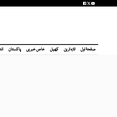
صفحۂ اول
تازہ ترین
کھیل
خاص خبریں
پاکستان
انٹ