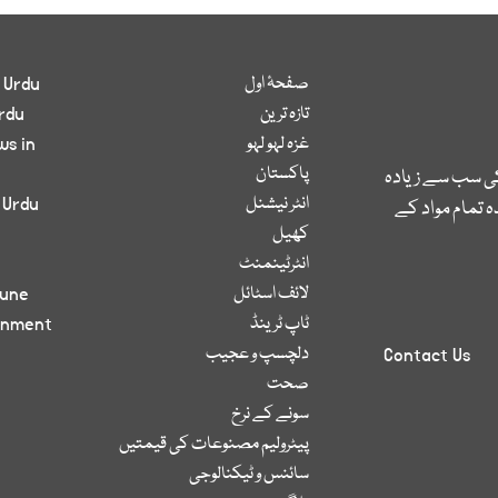
صفحۂ اول
 Urdu
تازہ ترین
rdu
غزہ لہو لہو
ws in
پاکستان
کی سب سے زیادہ
انٹر نیشنل
 Urdu
 تمام مواد کے
کھیل
انٹرٹینمنٹ
لائف اسٹائل
bune
ٹاپ ٹرینڈ
inment
دلچسپ و عجیب
Contact Us
صحت
سونے کے نرخ
پیٹرولیم مصنوعات کی قیمتیں
سائنس و ٹیکنالوجی