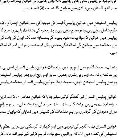
کی موجودگی یقینی بنائی جانی چاہیے تاکہ وہاں جانے والی خواتین بہتر انداز میں
ہے کہ پاکستان میں آبادی میں خواتین کا تناسب 50 فیصد ہے۔
پولیس اسٹیشن میں خواتین پولیس آفیسر کی موجودگی سے خواتین اپنے آپ کو 
طرح شامل ہوتی ہیں، وہ تو مجرم ہوتی ہیں یا پھر مجرم کی رشتہ دار یا پھر وہ جرم 
ہاں محکمہ میں خواتین کی نمائندگی محض ایک فیصد ہے اور اس قدر کم نمائندگی ک
ہے۔
پنجاب سمیت لاہور میں اہم پوسٹوں پر تعینات خواتین پولیس افسران ایس پی عم
پی عائشہ بٹ،اے ایس پی بشری جمیل، سابق ایس ایچ او وویمن پولیس اسٹیشن فضا
وویمن پولیس اسٹیشن طوبی سمیت دیگر خواتین پولیس افسران محکمہ پولیس می
خواتین پولیس افسران نے گفتگو کرتے ہوئے بتایا کہ خواتین معاشرے کا اہم ترین
سرانجام دے رہی ہیں۔ وقت کے ساتھ ساتھ جرائم کی نوعیت بدلی ہے اور جرائم 
دوران ملزمان کی گرفتاری اور اہم مقدمات کی تفتیش میں نمایاں کامیابیاں سمی
خواتین افسران تھانہ کلچر کی تبدیلی میں اہم کردار ادا کرسکتی ہیں۔وزیر اعظم پ
اسٹیشن کی تعداد میں اضافہ اور انہیں سہولیات فراہم کرنے کے لیے اقدامات کر