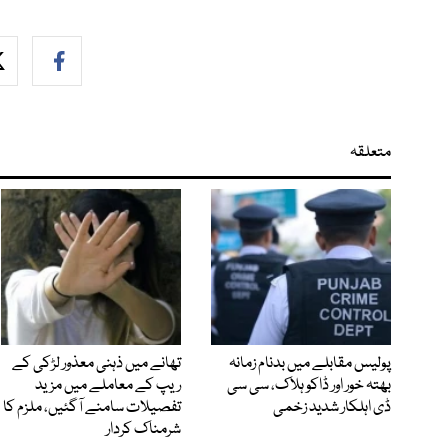
متعلقہ
پولیس مقابلے میں بدنام زمانہ
تھانے میں ذہنی معذور لڑکی کے
بھتہ خور اور ڈاکو ہلاک، سی سی
ریپ کے معاملے میں مزید
ڈی اہلکار شدید زخمی
تفصیلات سامنے آگئیں، ملزم کا
شرمناک کردار