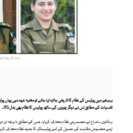
نمائندگی بڑھا کر ت
برصغیر میں پولیس کے نظام کا تاریخی جائزہ لیا جائے تو مغلیہ عہد میں یہاں پو
نفسیات کے مطابق اس نے دیگر چیزوں کے ساتھ پولیس کا نظام بھی بدل ڈالا۔
برطانوی سامراج نے مجسٹریٹی نظام متعارف کروایا، جس کے مطابق داروغہ اور دی
اپنے مخصوص مقاصد کے حصول کے لئے پولیسنگ کا جدید نظام متعارف کروایا تاکہ