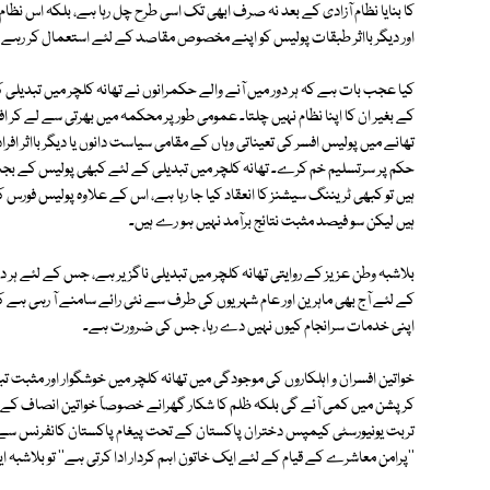
کا بنایا نظام آزادی کے بعد نہ صرف ابھی تک اسی طرح چل رہا ہے، بلکہ اس نظ
اور دیگر بااثر طبقات پولیس کو اپنے مخصوص مقاصد کے لئے استعمال کر رہے ہی
کیا عجب بات ہے کہ ہر دور میں آنے والے حکمرانوں نے تھانہ کلچر میں تبدیلی کا
کے بغیر ان کا اپنا نظام نہیں چلتا۔ عمومی طور پر محکمہ میں بھرتی سے لے کر ا
تھانے میں پولیس افسر کی تعیناتی وہاں کے مقامی سیاست دانوں یا دیگر بااثر افرا
حکم پر سرتسلیم خم کرے۔ تھانہ کلچر میں تبدیلی کے لئے کبھی پولیس کے بجٹ 
ہیں تو کبھی ٹریننگ سیشنز کا انعقاد کیا جا رہا ہے، اس کے علاوہ پولیس فورس 
ہیں لیکن سو فیصد مثبت نتائج برآمد نہیں ہو رے ہیں۔
بلاشبہ وطن عزیز کے روایتی تھانہ کلچر میں تبدیلی ناگزیر ہے، جس کے لئے ہر 
کے لئے آج بھی ماہرین اور عام شہریوں کی طرف سے نئی رائے سامنے آ رہی ہے 
اپنی خدمات سرانجام کیوں نہیں دے رہا، جس کی ضرورت ہے۔
خواتین افسران و اہلکاروں کی موجودگی میں تھانہ کلچر میں خوشگوار اور مثبت 
کرپشن میں کمی آئے گی بلکہ ظلم کا شکار گھرانے خصوصاً خواتین انصاف کے
تربت یونیورسٹی کیمپس دختران پاکستان کے تحت پیغام پاکستان کانفرنس سے خطا
''پرامن معاشرے کے قیام کے لئے ایک خاتون اہم کردار ادا کرتی ہے'' تو بلاشبہ