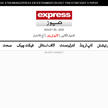
IVE STREAMING
EXPRESS ENTERTAINMENT
CRICKET PAKISTAN
TODAY'S PAPER
AUGUST 06, 2026
اشتہار لگائیں |
لائیو ٹی وی
| آج کا اخبار
ر نیشنل
ٹاپ ٹرینڈ
انٹرٹینمنٹ
لائف اسٹائل
فیکٹ چیک
صحت