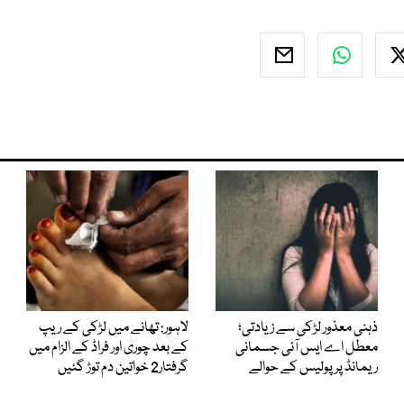
ذہنی معذور لڑکی سے زیادتی؛
لاہور: تھانے میں لڑکی کے ریپ
معطل اے ایس آئی جسمانی
کے بعد چوری اور فراڈ کے الزام میں
ریمانڈ پر پولیس کے حوالے
گرفتار2 خواتین دم توڑ گئیں