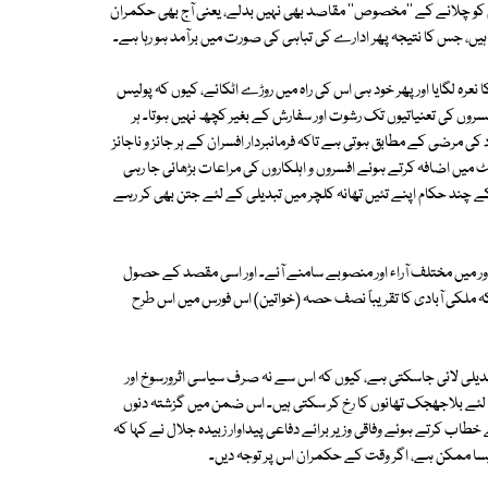
ام کو چلانے کے ''مخصوص'' مقاصد بھی نہیں بدلے، یعنی آج بھی حکمران
ں، جس کا نتیجہ پھر ادارے کی تباہی کی صورت میں برآمد ہو رہا ہے۔
 نعرہ لگایا اور پھر خود ہی اس کی راہ میں روڑے اٹکائے، کیوں کہ پولیس
فسروں کی تعنیاتیوں تک رشوت اور سفارش کے بغیر کچھ نہیں ہوتا۔ ہر
د کی مرضی کے مطابق ہوتی ہے تاکہ فرمانبردار افسران کے ہر جائز و ناجائز
میں اضافہ کرتے ہوئے افسروں و اہلکاروں کی مراعات بڑھائی جا رہی
کے چند حکام اپنے تئیں تھانہ کلچر میں تبدیلی کے لئے جتن بھی کر رہے
دور میں مختلف آراء اور منصوبے سامنے آئے۔ اور اسی مقصد کے حصول
کہ ملکی آبادی کا تقریباً نصف حصہ (خواتین) اس فورس میں اس طرح
تبدیلی لائی جاسکتی ہے، کیوں کہ اس سے نہ صرف سیاسی اثرورسوخ اور
 لئے بلاجھجک تھانوں کا رخ کر سکتی ہیں۔ اس ضمن میں گزشتہ دنوں
ب کرتے ہوئے وفاقی وزیر برائے دفاعی پیداوار زبیدہ جلال نے کہا کہ
 ایسا ممکن ہے، اگر وقت کے حکمران اس پر توجہ دیں۔