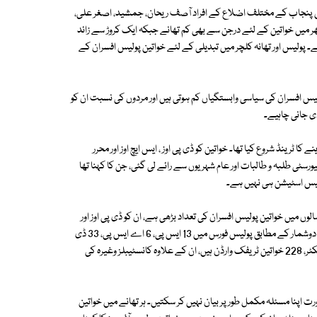
 پنجاب کے مختلف اضلاع کے افراد آصف ریحان، جمشید، اصغر علی،
ھر میں خواتین کے لئے درجن سے بھی کم تھانے جبکہ ایک کروڑ سے زائد
 پولیس اور تھانہ کلچر میں تبدیلی کے لئے خواتین پولیس افسران کے
لیس افسران کی سیاسی وابستگیاں کم ہوتی ہیں اور مردوں کی نسبت ان کو
دی جانی چاہیے۔
ا ٹرینڈ شروع کیا تھا۔ خواتین کو ڈی پی اوز ، ایس ایچ اوز اور محرر
سٹی طلبہ و طالبات اور عام شہریوں سے رائے لی گئی، جن کا کہنا تھا
ولیس اسٹیشن ہی نہیں ہے۔
وں میں خواتین پولیس افسران کی تعداد بڑھی ہے، ان کو ڈی پی اوز اور
ایس ایچ اوز لگایا جارہا ہے مگر ان اقدامات کو مزید بڑھانے کی ضرورت ہے۔ اعدادوشمار کے مطابق پولیس فورس میں 13 ایس پی، 6 اے ایس پی، 33 ڈی
ایس پی، ایک اسسٹنٹ ڈائریکٹر، 7 سائیکالوجسٹ، 29 انسپکٹر، 380 سب انسپکٹر، 228 خواتین ٹریفک وارڈن ہیں، ان کے علاوہ کانسٹیبلز وغیرہ کی
 اپنا مسئلہ مکمل طور پر بیان نہیں کر سکتیں۔ ہر تھانے میں خواتین