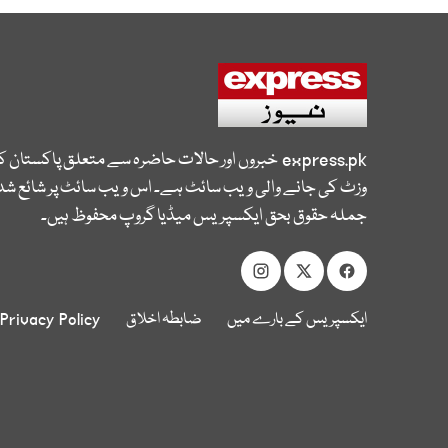
express.pk
خبروں اور حالات حاضرہ سے متعلق پاکستان 
وزٹ کی جانے والی ویب سائٹ ہے۔ اس ویب سائٹ پر شائع شدہ
جملہ حقوق بحق ایکسپریس میڈیا گروپ محفوظ ہیں۔
ایکسپریس کے بارے میں
ضابطہ اخلاق
Privacy Policy