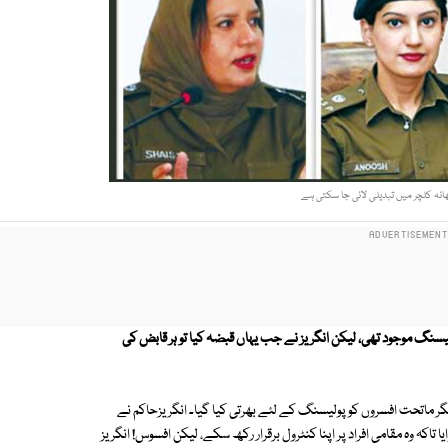
ھانہ کلچر میں تبدیلی لائی جا سکتی ہے
لیسنگ موجود تھی، لیکن انگریز نے جب یہاں قبضہ کیا تو ہر قابض کی
گر ماتحت افسروں کو پولیسنگ کے لئے بھرتی کیا گیا۔ انگریزحاکم نے
 وہ مقامی افراد پر اپنا کنٹرول برقرار رکھ سکے، لیکن افسوس! انگریز