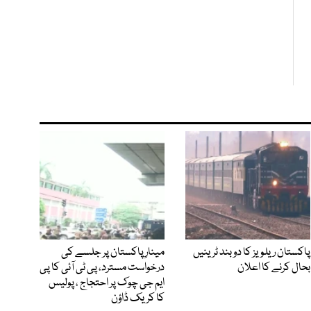
پاکستان ریلویز کا دو بند ٹرینیں
مینارِ پاکستان پر جلسے کی
بحال کرنے کا اعلان
درخواست مسترد، پی ٹی آئی کا پی
ایم جی چوک پر احتجاج ، پولیس
کا کریک ڈاؤن