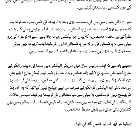
امریکا ہو یا برطانیہ، بھارت ہو یا بنگلہ دیش آج تک کسی سیاستدان نے ایسی باتیں نہیں
کی جو پاکستانی سیاستدان کرتے ہیں۔
میرے ذاتی خیال میں اس کی سب سے بڑی وجہ یہ تربیت کی کمی ہے ۔ حد تو یہ ہے
کہ ہمارے 90 فیصد سیاستدان پاکستان سے زیادہ اپنے لیڈر اور اپنی پارٹی کے وفادار
نظر آتے ہیں ۔ قصہ مختصر یہ کہ یہاں جو الیکشن جیت جاتا ہے، اُسے نہ تو عوام کی پروا
ہوتی ہے، نہ پاکستان کی اور نہ ہی پاکستانی اداروں کی۔لہٰذاجب تربیت نہیں ہوتی
تومعذرت کے ساتھ یہی ہمارے سیاستدان اقتدار کے بھوکے ہوتے ہیں ۔
مجھے یاد ہے کہ ایک بار بیس سال قبل امریکی الیکشن میں صدارتی امیدوار الگور نے
جارج ڈبلیو بش سے پانچ لاکھ زائد عوامی ووٹ حاصل کیے تھے لیکن جارج ڈبلیو بش
271 الیکٹرز کے ووٹ سے صدر بن گئے تھے۔ اسے کئی حلقوں نے دھاندلی قرار دیا، پھر
اس دھاندلی زدہ الیکشن کو الگور نے صرف اس لیے چیلنج نہیں کیا تھا، کہ وہ ''امریکا''
کو چیلنج نہیں کر سکتے۔ یہ ہوتی ہے سیاستدانوں کی تربیت! بہرکیف سیاسی حالات
کے بگڑنے کی ایک بڑی وجہ یہ بھی ہو سکتی ہے کہ کہیں فیصلے کرنے والوں میں بھی
کنفیوژن پائی جاتی ہے بقول حفیظ جالندھری
دیکھا جو کھا کے تیر کمیں گاہ کی طرف