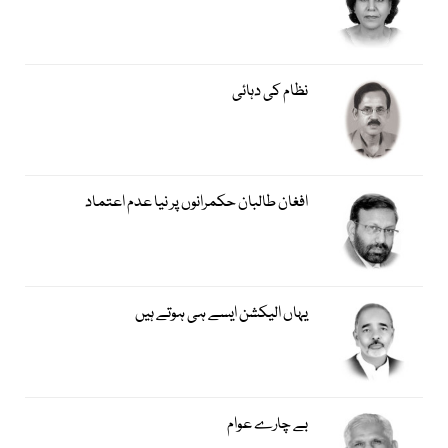
نظام کی دہائی
افغان طالبان حکمرانوں پر نیا عدم اعتماد
یہاں الیکشن ایسے ہی ہوتے ہیں
بے چارے عوام