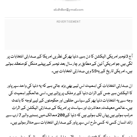
ali.dhillon@ymail.com
آج 3نومبر امریکی الیکشن کا دن ہے، دنیا بھرکی نظریں امریکا کے صدارتی انتخابات پر
لگی ہیں جو امریکی آئین کے مطابق ہر چار سال بعد نومبر کے پہلے منگل کو منعقد ہوتے
ہیں۔ امریکی تاریخ کے یہ59 ویں صدارتی انتخابات ہیں۔
ان صدارتی انتخابات کی اہمیت اس لیے بھی بڑھ جاتی ہے کہ یہ دنیا کی واحد سپر پاور
کا الیکشن ہے جس کے اثرات دنیا کے ہر ملک پر پڑتے ہیں۔ اسی عالمگیر اہمیت کی
وجہ سے یہ انتخابات دنیا بھر کے سیاسی حلقوں اور حکومتوں کے لیے توجہ کا باعث
ہیں۔ عالمی معیشت، معاشرت اور سیاست پر امریکا کے صدارتی الیکشن کے اثرات
مرتب ہوتے ہیں یہاں تک ہوتے ہیں کہ دنیا کے200 ممالک میں بسنے والے 7 ارب سے
زائد انسان کسی نہ کسی طرح اس سپرپاور کے صدارتی انتخابات سے متاثر ہوتے ہیں۔