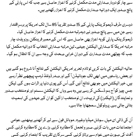
سے چار کو دوبار صدارتی مدت مکمل کرنے کا اعزاز حاصل ہے جب کہ اس پارٹی کے
پانچ صدور ایک دورانیہ صدارت مکمل کرنے کا اعزاز رکھتے ہیں۔
دوسری طرف ڈیموکریٹک پارٹی کے 15 صدور تقریباً 85 سال تک امریکا پر برسرِاقتدار
رہے جن میں سے پانچ صدور نے دومرتبہ مدت مکمل کرنے کا اعزاز حاصل کیا۔
ڈیموکریٹک پارٹی کو یہ اعزاز بھی حاصل ہے کہ اس کے ممبر فرینکلن روزویلٹ چار
مرتبہ امریکا کا صدارتی الیکشن جیتے۔ تین مرتبہ صدارتی انتخاب کا دورانیہ مکمل کیا
جب کہ چوتھی مدت صدارت کے دوران خرابی صحت کی وجہ سے ان کا انتقال ہو گیا۔
حالیہ الیکشن کی بات کریں تو تادم تحریر امریکی الیکشن کے نتائج آنا شروع ہو گئے ہیں
اور بعض ریاستوں میں ابھی تک جوبائیڈن آگے اور صدر ڈونلڈ ٹرمپ پیچھے نظر آرہے
ہیں، خیر الیکشن میں جو بھی نتائج آئیں گے، اُس کے پوری دنیا پر اثرات ہوں گے، لیکن
جس چیز کو آج ہم ڈسکس کر رہے ہیں وہ ہے وہاں کا الیکشن سسٹم اور نو منتخب صدور
و نمایندگان (الیکٹرز) کی تربیت۔ ان نو منتخب اراکین کو ان کے عہدوں کی اہمیت
بتائی جاتی ہے، پروٹوکول سمجھایا جاتا ہے۔
اُن کی ذاتی ای میل، سوشل میڈیا وغیرہ ، موبائل فون سے لے کر اُٹھنے بیٹھنے، عوامی
اجتماعات میں بات کرنے، صبر و تحمل کا مظاہرہ کرنے، بڑے پن کا مظاہرہ کرنے، کسی
آفت کی صورت میں عوام سے برتاؤ کرنے، کسی سرکاری تقریب کا اہتمام کرنے، کسی