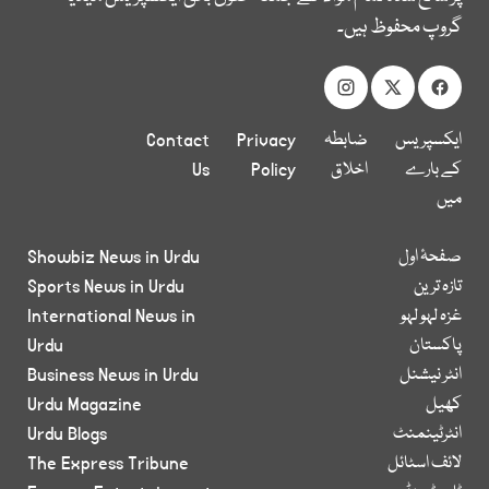
گروپ محفوظ ہیں۔
ایکسپریس
ضابطہ
Privacy
Contact
کے بارے
اخلاق
Policy
Us
میں
صفحۂ اول
Showbiz News in Urdu
تازہ ترین
Sports News in Urdu
غزہ لہو لہو
International News in
پاکستان
Urdu
انٹر نیشنل
Business News in Urdu
کھیل
Urdu Magazine
انٹرٹینمنٹ
Urdu Blogs
لائف اسٹائل
The Express Tribune