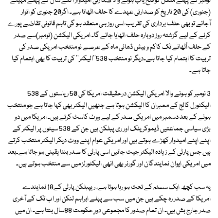
نومبر کے پہلے منگل کو فتح یاب ہونے والا صدارتی امیدوار اگلے سال کے پہلے مہینے
(جنوری) کی 20 تاریخ کو صدارتی عہدے کا حلف اٹھاتا ہے۔ اگر20 جنوری کو اتوار
آجائے تو بھی حلف برداری کی تقریب اسی روز ہی منعقد ہو گی تاہم قانونی تقاضے پورے
کرنے کے لیے گزشتہ روز دوبارہ حلف اٹھایا جائے گا۔ امریکی الیکشن (نومبر)سے صدر
کے حلف اُٹھانے تک کاکم و بیش ڈھائی ماہ کے عرصے نو منتخب امریکی صدر کی
تربیت کا اہتمام کیا جاتا ہے۔دیگر نو منتخب 538''الیکٹر'' کی تربیت کا بھی اہتمام کیا
جاتا ہے۔
3 نومبر کو ہونے والا امریکی الیکشن درحقیقت امریکا کی 50 ریاستوں کے 538
الیکٹورل کالج کے ممبران کا الیکشن ہوتا ہے جنھیں الیکٹر بھی کہا جاتا ہے جو منتخب
ہونے کے بعد دسمبر میں امریکی صدر کے لیے ووٹ کاسٹ کرتے ہیں۔ امریکا میں دو
بڑی سیاسی جماعتیں ڈیموکریٹک اور ری پبلکن ہیں جن کے 538 سیٹوں پر الیکٹر کے
اپنے اپنے امیدوار کھڑے ہوتے ہیں اور امریکی عوام اپنے ووٹ دیکر الیکٹر منتخب کرتے
ہیں جس پارٹی کے زیادہ الیکٹر جیت جائیں اسی پارٹی کا صدر بننا یقینی ہو جاتا ہے۔بعد
میں امریکی ایوان نمایندگان اور گورنر بھی انھی الیکٹورلز میں سے منتخب ہوتے ہیں۔
یہ سب کچھ ایک سسٹم کے تحت ہو رہا ہوتا ہے، ریپبلکن پارٹی کے18 نمایندے
امریکا کے صدر رہ چکے ہیں جن میں سب سے پہلے ابراہم لنکن اور اب تک کے آخری
صدر جارج بش ہیں۔ ان تمام صدور کا مجموعی دورِ حکومت 88سال بنتا ہے۔ ان میں