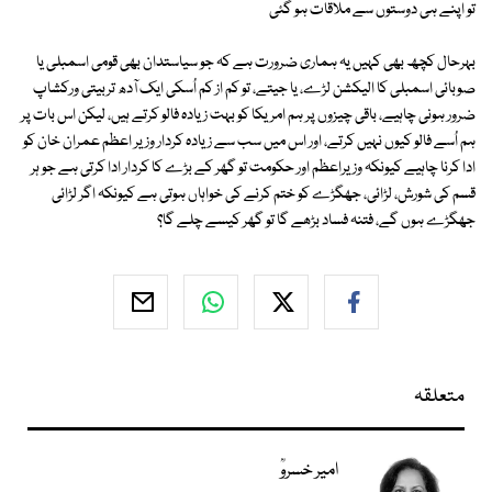
تو اپنے ہی دوستوں سے ملاقات ہو گئی
بہرحال کچھ بھی کہیں یہ ہماری ضرورت ہے کہ جو سیاستدان بھی قومی اسمبلی یا
صوبائی اسمبلی کا الیکشن لڑے، یا جیتے، تو کم از کم اُسکی ایک آدھ تربیتی ورکشاپ
ضرور ہونی چاہیے، باقی چیزوں پر ہم امریکا کو بہت زیادہ فالو کرتے ہیں، لیکن اس بات پر
ہم اُسے فالو کیوں نہیں کرتے، اور اس میں سب سے زیادہ کردار وزیر اعظم عمران خان کو
ادا کرنا چاہیے کیونکہ وزیراعظم اور حکومت تو گھر کے بڑے کا کردار ادا کرتی ہے جو ہر
قسم کی شورش، لڑائی، جھگڑے کو ختم کرنے کی خواہاں ہوتی ہے کیونکہ اگر لڑائی
جھگڑے ہوں گے، فتنہ فساد بڑھے گا تو گھر کیسے چلے گا؟
متعلقہ
امیر خسروؒ