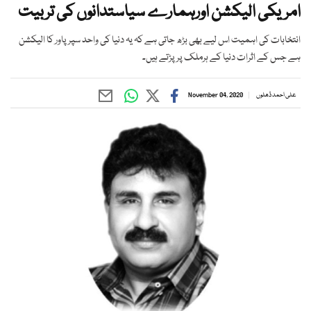
امریکی الیکشن اورہمارے سیاستدانوں کی تربیت
انتخابات کی اہمیت اس لیے بھی بڑھ جاتی ہے کہ یہ دنیا کی واحد سپرپاور کا الیکشن
ہے جس کے اثرات دنیا کے ہرملک پرپڑتے ہیں۔
علی احمد ڈھلوں
November 04, 2020