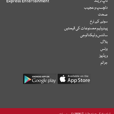
ٹاپ ٹرینڈ
Express Entertainment
دلچسپ و عجیب
صحت
سونے کے نرخ
پیٹرولیم مصنوعات کی قیمتیں
سائنس و ٹیکنالوجی
بلاگ
بزنس
ویڈیوز
جرائم
تمام مواد کے جملہ حقوق © 2026 ایکسپریس اردو