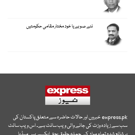
نئے صوبے یا خود مختار مقامی حکومتیں
express.pk
خبروں اور حالات حاضرہ سے متعلق پاکستان کی
سب سے زیادہ وزٹ کی جانے والی ویب سائٹ ہے۔ اس ویب سائٹ
پر شائع شدہ تمام مواد کے جملہ حقوق بحق ایکسپریس میڈیا