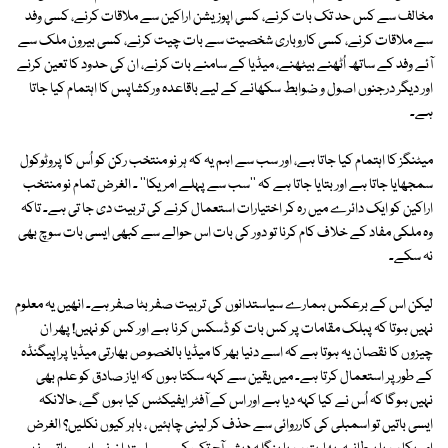
مخالف سے کس حد تک بات کرنے، کسی اپوزیشن اراکین سے ملاقات کرنے، کسی وفد
سے ملاقات کرنے، کسی کاروباری شخصیت سے بات چیت کرنے، کسی بیرون ملک سے
آئے وفد کے ساتھ اُٹھنے بیٹھنے، میڈیا کے سامنے بات کرنے، ان کی حدود کا تعین کرنے
اور دیگر درجنوں اصول و ضوابط سکھانے کے لیے باقاعدہ ورکشاپس کا اہتمام کیا جاتا
ہے۔
میٹنگز کا اہتمام کیا جاتا ہے، اور سب سے اہم یہ کہ ہر نو منتخب رکن کو اُس کا پروٹوکول
سمجھایا جاتا ہے اور بتایا جاتا ہے کہ ''سب سے پہلے امریکا'' ۔ الغرض تمام نو منتخب
اراکین کو ایک دائرے میں رہ کر اختیارات استعمال کرنے کی تربیت دی جا تی ہے۔ تاکہ
وہ ملکی مفاد کے خلاف کام کرنا تو دور کی بات اس حوالے سے کبھی ایسی بات سوچ بھی
نہ سکے۔
لیکن اس کے برعکس ہمارے سیاستدانوں کی تربیت صفر بٹا صفر ہے۔ انھیں یہ معلوم
نہیں ہوتا کہ پبلک مقامات پر کس بات کو ڈسکس کرنا ہے اور کس کو نہیں! پھر ان
چیزوں کا نقصان یہ ہوتا ہے کہ اسے دنیا بھر کا میڈیا بالخصوص بھارتی میڈیا پراپیگنڈہ
کے طور پر استعمال کرتا ہے۔ میں یقین سے کہہ سکتا ہوں کہ ایاز صادق کو علم بھی
نہیں ہوگا کہ اُس نے کیا کہہ دیا ہے اور اس کے آفٹر ایفیکٹس کیا ہوں گے، حالانکہ
ایسی باتیں تو اسمبلی کی کارروائی سے حذف کر لینی چاہئیں ، باہر کیوں نکلیں؟ الغرض