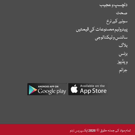
دلچسپ و عجیب
صحت
سونے کے نرخ
پیٹرولیم مصنوعات کی قیمتیں
سائنس و ٹیکنالوجی
بلاگ
بزنس
ویڈیوز
جرائم
تمام مواد کے جملہ حقوق © 2026 ایکسپریس اردو