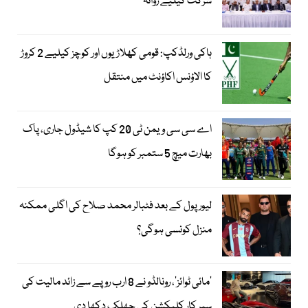
شرکت کیلیے روانہ
ہاکی ورلڈکپ: قومی کھلاڑیوں اور کوچز کیلیے 2 کروڑ
کا الاؤنس اکاؤنٹ میں منتقل
اے سی سی ویمن ٹی 20 کپ کا شیڈول جاری، پاک
بھارت میچ 5 ستمبر کو ہوگا
لیور پول کے بعد فٹبالر محمد صلاح کی اگلی ممکنہ
منزل کونسی ہوگی؟
’مائی ٹوائز‘، رونالڈو نے 8 ارب روپے سے زائد مالیت کی
سپر کار کلیکشن کی جھلک دکھا دی