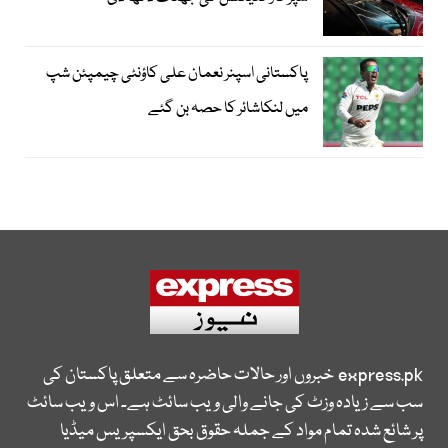
پاکستانی اسپنر نعمان علی کاؤنٹی چیمپئن شپ
میں لنکاشائر کا حصہ بن گئے
express.pk
خبروں اور حالات حاضرہ سے متعلق پاکستان کی
سب سے زیادہ وزٹ کی جانے والی ویب سائٹ ہے۔ اس ویب سائٹ
پر شائع شدہ تمام مواد کے جملہ حقوق بحق ایکسپریس میڈیا