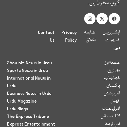
گروپ محفوظ ہیں۔
ایکسپریس
ضابطہ
Privacy
Contact
کے بارے
اخلاق
Policy
Us
میں
صفحۂ اول
Showbiz News in Urdu
تازہ ترین
Sports News in Urdu
غزہ لہو لہو
International News in
پاکستان
Urdu
انٹر نیشنل
Business News in Urdu
کھیل
Urdu Magazine
انٹرٹینمنٹ
Urdu Blogs
لائف اسٹائل
The Express Tribune
ٹاپ ٹرینڈ
Express Entertainment