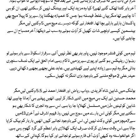
شرم کی بات ہے کہ صرف 2 رنز بنائے جس کے بعد فتح کا سوچنا دیوانے کا خواب ہوتا،
آخر بابر کتنا تھک گئے تھے؟ کیا وہ مزید ایک اوور بیٹنگ نہیں کر سکتے تھے، ان کو ہی
آنا چاہیے تھا مگر یہاں غلط فیصلہ ہوا جس کا خمیازہ بھگتنا پڑا، سیریز کا پہلا میچ بھی
پاکستان ہارتے ہارتے بچا تھا، افتخار نے گوکہ دوسرے میچ میں 5 وکٹیں لیں مگر
بیٹسمین کیسے اونچے شاٹ کھیل کر آؤٹ ہوئے وہ سب نے دیکھا، آخر مصباح ان سے
چاہتے کیا ہیں۔
ٹیم میں کوئی فنشر موجود نہیں، پاور ہٹر بھی نظر نہیں آتے، سرفراز اسکواڈ سے باہر ہوئے تو
رضوان ریلیکس ہو گئے اور پوری سیریز میں ناکام رہے،امام الحق نے ایک نصف سنچری
بنائی مگر وہ ٹیم سے زیادہ اپنے لیے کھیلتے ہیں، عابد علی بجھے بجھے دکھائی دیے،
حیدر علی 2 مواقع ملنے کے باوجود بڑی اننگز نہ کھیل سکے۔
بولنگ میں شاہین شاہ آفریدی ، وہاب ریاض اور افتخار احمد نے 5،5 وکٹیں لیں مگر
محمد حسنین نے ایک ہی میچ میں اتنے شکار کر لیے، انھیں پہلے ہی آزمانا چاہیے تھا،
شاہین کو تینوں طرز میں مسلسل کھلایا جا رہا ہے، اس سے وہ انجری کا شکار بھی ہو
سکتے ہیں مگر کوئی اس بارے میں سوچ ہی نہیں رہا، فہیم اشرف نے آخری13میں
سے7میچز میں کوئی وکٹ نہیں لی، اس کے باوجود نجانے کیوں انھیں بار بار کم بیک کرایا
جاتا ہے،اس وقت ہماری کرکٹ صرف ایک کھلاڑی بابر اعظم کے گرد گھوم رہی ہے،
اگر خوانخواستہ وہ کبھی آؤٹ آف فارم ہوئے تو نجانے اور کیا ہوگا،کپتانی کے ساتھ