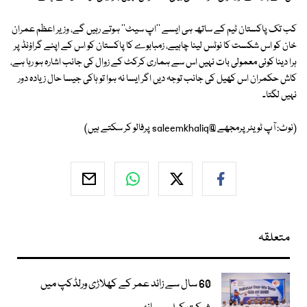
کب تک پاکستان ٹیم کے ساتھ ہی ایسے ''اپ سیٹ'' ہوتے رہیں گے، وزیر اعظم عمران
خان کو اس شکست کا نوٹس لینا چاہیے، زمبابوے کا پاکستان کو اس کے اپنے گراؤنڈ پر
ہرا دینا کوئی معمولی بات نہیں اس سے ہماری کرکٹ کے زوال کی جانب اشارہ ہو رہا ہے،
کاش حکمران اس کھیل کی جانب توجہ دیں اگر ایسا نہ ہوا تو ہاکی جیسا حال زیادہ دور
نہیں لگتا۔
(نوٹ: آپ ٹویٹر پرمجھے @saleemkhaliq پرفالو کر سکتے ہیں)
متعلقہ
60 سال سے زائد عمر کے کھلاڑی ورلڈکپ میں