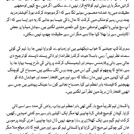
کرائیں مگر ہاری ہوئی ٹیم کو فاتح قرار نہیں دے سکتے، اگر میں سچ کہوں تو مجھے
حقیقت میں یہ خدشہ محسوس ہونے لگا ہے کہ اگر موجودہ کرکٹ بورڈ آفیشلز مزید
چند برس رہے تو ملک میں کرکٹ کا حال ہاکی جیسا ہو جائے گا، یہ دور ایسا ہے کہ اگر
آپ سچ بولیں یا لکھیں تو منفی سوچ کے طعنے ملنے لگتے ہیں، سوشل میڈیا پر جعلی
اکاؤنٹس سے بْرا بھلا کہا جاتا ہے، مگر اس سے حقیقت چھپ نہیں سکتی۔
ہم ورلڈکپ جیتنے کا خواب دیکھتے ہیں اور زمبابوے کو ہرایا نہیں جا رہا، ٹیم کی کوئی
سمت نظر نہیں آ رہی، باصلاحیت کرکٹرز نظرانداز اور ذاتی پسند ناپسند کو ترجیح دی
جاتی ہے، ہائی پرفارمنس سینٹر اور ڈومیسٹک کرکٹ پر پانی کی طرح پیسہ بہایا جا رہا
ہے، نتائج کا پوچھو تو کہیں گے اس میں چند برس لگ سکتے ہیں، مصباح کی کوچنگ
کے کیا کہنے، میں نہیں مان سکتا کہ سپر اوور میں افتخار احمد اور خوشدل شاہ کو
بھیجنے کا فیصلہ بابر اعظم نے کیا، مصباح نجانے کون سا عینک پہنتے ہیں جس سے
انھیں افتخار ڈان بریڈ مین نظر آنے لگتے ہیں۔
پاکستان ٹیم تقریباً میچ ہار گئی تھی بابر اعظم نے وہاب ریاض کی مدد سے اسے ٹائی
کرایا، کپتان کو میچ فنش کرناچاہیے تھا مگر ایک اکیلے بابر سے ہم کتنی امیدیں رکھیں،
کرکٹ ٹیم گیم ہے ایک کھلاڑی پر سارا بوجھ نہیں ڈال دینا چاہیے، آخری گیند پر موسیٰ
خان کے چوکے نے میچ ٹائی کرایا تو پاکستانی ٹیم کو سپر اوور میں فتح کا نادر موقع ملا مگر