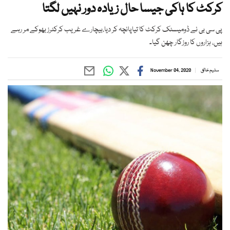
کرکٹ کا ہاکی جیسا حال زیادہ دور نہیں لگتا
پی سی بی نے ڈومیسٹک کرکٹ کا تیاپانچہ کر دیا،بیچارے غریب کرکٹرز بھوکے مر رہے
ہیں، ہزاروں کا روزگار چھن گیا۔
سلیم خالق
November 04, 2020