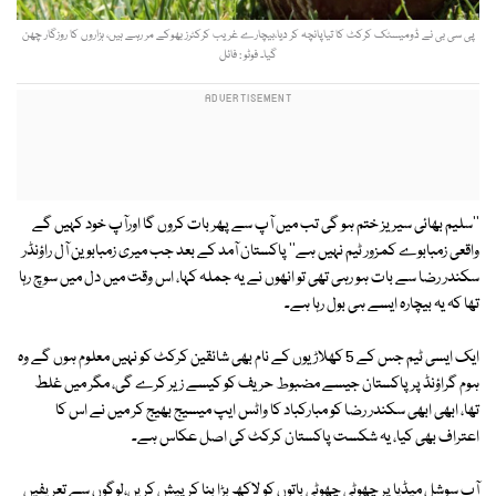
پی سی بی نے ڈومیسٹک کرکٹ کا تیاپانچہ کر دیا،بیچارے غریب کرکٹرز بھوکے مر رہے ہیں، ہزاروں کا روزگار چھن
گیا۔ فوٹو : فائل
''سلیم بھائی سیریز ختم ہو گی تب میں آپ سے پھر بات کروں گا اورآپ خود کہیں گے
واقعی زمبابوے کمزور ٹیم نہیں ہے'' پاکستان آمد کے بعد جب میری زمبابوین آل راؤنڈر
سکندر رضا سے بات ہو رہی تھی تو انھوں نے یہ جملہ کہا، اس وقت میں دل میں سوچ رہا
تھا کہ یہ بیچارہ ایسے ہی بول رہا ہے۔
ایک ایسی ٹیم جس کے 5 کھلاڑیوں کے نام بھی شائقین کرکٹ کو نہیں معلوم ہوں گے وہ
ہوم گراؤنڈ پر پاکستان جیسے مضبوط حریف کو کیسے زیر کرے گی، مگر میں غلط
تھا، ابھی ابھی سکندر رضا کو مبارکباد کا واٹس ایپ میسیج بھیج کر میں نے اس کا
اعتراف بھی کیا، یہ شکست پاکستان کرکٹ کی اصل عکاس ہے۔
آپ سوشل میڈیا پر چھوٹی چھوٹی باتوں کو لاکھ بڑا بنا کرپیش کریں،لوگوں سے تعریفیں