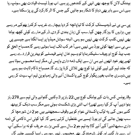
بیٹنگ لائن کا بوجھ بھی انہی کے کندھوں پر ہے، اب بورڈ ٹیسٹ قیادت بھی سونپ رہا
ہے،اس سے بابر بھی دباؤ کا شکار ہو جائیں گے جس کا اثر کارکردگی پر پڑ سکتا ہے۔
پی سی بی نے ڈومیسٹک کرکٹ کا تیاپانچہ کر دیا،بیچارے غریب کرکٹرز بھوکے مر رہے
ہیں، ہزاروں کا روزگار چھن گیا، سب کی زبان بندی کر دی، ڈر کے مارے کوئی کچھ بولتا
بھی نہیں،کلب کرکٹ بھی نہیں ہو رہی، البتہ سوشل میڈیا پر ایسا لگتا ہے جیسے پی
سی بی سے اچھا کوئی بورڈ ہی نہیں ہے،آخر کب تک ایسا ہوتے رہے گا،مصباح الحق کو
جب ہیڈ کوچ اورچیف سلیکٹربنایا تو وسیم خان اپنے فیصلے کو بہترین قرار دے رہے
تھے پھر خود انھوں نے ہی ان سے ایک ذمہ داری واپس لی، مگر ایسا محسوس ہوتا ہے
کہ جلد ٹیم کے لیے کوئی نیا کوچ بھی تلاش کرنا پڑے گا، مصباح ناکام ثابت ہو رہے
ہیں،دوسری جانب بغیرریگولر کوچ کے پاکستان آنے والی زمبابوین ٹیم اپ سیٹ کر رہی
ہے۔
وقار یونس کس بات کے بولنگ کوچ ہیں،22 رنز پر 3 وکٹیں گنوانے والی ٹیم سے 278 رنز
بنوا دیے آپ کر کیا رہے تھے؟ اب اتنی بڑی شکست ہوئی ہے مگر سب دبک کر بیٹھ
گئے ہوں گے، یہ لوگ پاکستانی عوام کو بے وقوف سمجھتے ہیں جو 2 دن شور مچا کر
سب بھول جائے گی اور بورڈ ایسے ہی غلطیاں کرتے رہے گا، کیا کوئی اس ناکامی کی ذمہ
داری سنبھالنے آگے آئے گا؟ وہ ٹیم جو 2 سال سے کسی بڑے حریف کو نہ ہرا سکے آپ
اس سے ہار گئے اور کوئی شرمندگی بھی محسوس نہیں ہو رہی، ایسا کیسے چلے گا۔