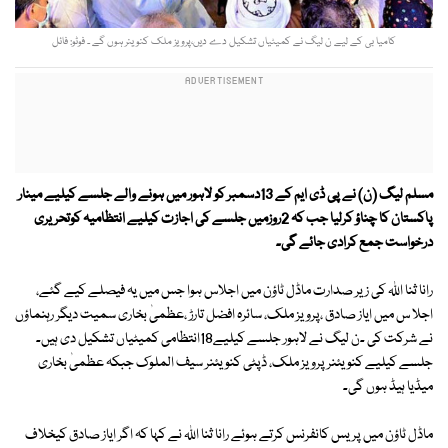
کامیا بی کے لیے ن لیگ نے کمیٹیاں تشکیل دے دیں،پرویز ملک کنوینر ہوں گے ۔ فوٹو: فائل
مسلم لیگ (ن) نے پی ڈی ایم کے 13دسمبر کو لاہور میں ہونے والے جلسے کیلیے مینار
پاکستان کا چناؤ کرلیا جب کہ 2روزمیں جلسے کی اجازت کیلیے انتظامیہ کوتحریری
درخواست جمع کرادی جائے گی۔
رانا ثنا اللہ کی زیر صدارت ماڈل ٹاؤن میں اجلاس ہوا جس میں یہ فیصلے کیے گئے،
اجلا س میں ایاز صادق ،پرویز ملک، سائرہ افضل تارڑ ،عظمیٰ بخاری سمیت دیگر رہنماؤں
نے شرکت کی ۔ن لیگ نے لاہور جلسے کیلیے18انتظامی کمیٹیاں تشکیل دی ہیں۔
جلسے کیلیے کنویئنر پرویز ملک، ڈپٹی کنویئنر سیف الملوک جبکہ عظمیٰ بخاری
میڈیا ہیڈ ہوں گی۔
ماڈل ٹاؤن میں پریس کانفرنس کرتے ہوئے رانا ثنا اللہ نے کہا کہ اگر ایاز صادق کیخلاف