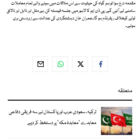
مقدمہ درج ہوا تو ہم گواہ کی حیثیت سے اس ملاقات میں ہونے والے تمام معاملات
سامنے لے آئیں گے، پی ڈی ایم کا لاہور میں جلسہ فیصلہ کن، بے مثل اور نااہل اور نالائق
ٹولے کیخلاف ریفرنڈم ہو گا۔عمران خان دہشتگردی کی عدالت سے زبردستی بری
ہوئے۔
متعلقہ
ترکیہ، سعودی عرب اور پاکستان نے سہ فریقی دفاعی
معاہدے "معاہدۂ مکہ" پر دستخط کر دیے