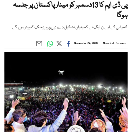
پی ڈی ایم کا 13دسمبر کو مینار پاکستان پر جلسہ
ہوگا
کامیا بی کے لیے ن لیگ نے کمیٹیاں تشکیل دے دیں،پرویز ملک کنوینر ہوں گے
November 04, 2020
Numainda Express