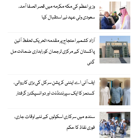
وزیرِ اعظم کی مکہ مکرمہ میں قصر الصفا آمد،
سعودی ولی عہد نے استقبال کیا
آزاد کشمیر احتجاج پر مقدمہ؛ تحریک تحفظ آئین
پاکستان کے مرکزی ترجمان کو راہداری ضمانت مل
گئی
ایف آئی اے اینٹی کرپشن سرکل کی بڑی کارروائی،
کسٹمز کا ایک سپرنٹنڈنٹ اور دو انسپکٹرز گرفتار
سندھ میں سرکاری اسکولوں کے نئے اوقات جاری،
فوری نفاذ کا حکم