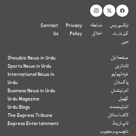
ایکسپریس
ضابطہ
Privacy
Contact
کے بارے
اخلاق
Policy
Us
میں
صفحۂ اول
Showbiz News in Urdu
تازہ ترین
Sports News in Urdu
غزہ لہو لہو
International News in
پاکستان
Urdu
انٹر نیشنل
Business News in Urdu
کھیل
Urdu Magazine
انٹرٹینمنٹ
Urdu Blogs
لائف اسٹائل
The Express Tribune
ٹاپ ٹرینڈ
Express Entertainment
دلچسپ و عجیب