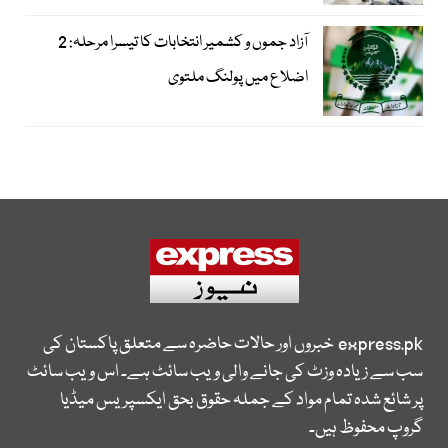
آزاد جموں و کشمیر انتخابات کا تیسرا مرحلہ: 2
اضلاع میں پولنگ ملتوی
express.pk
خبروں اور حالات حاضرہ سے متعلق پاکستان کی
سب سے زیادہ وزٹ کی جانے والی ویب سائٹ ہے۔ اس ویب سائٹ
پر شائع شدہ تمام مواد کے جملہ حقوق بحق ایکسپریس میڈیا
گروپ محفوظ ہیں۔