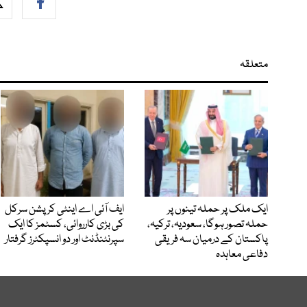
متعلقہ
ایک ملک پر حملہ تینوں پر
ایف آئی اے اینٹی کرپشن سرکل
حملہ تصور ہوگا، سعودیہ، ترکیہ،
کی بڑی کارروائی، کسٹمز کا ایک
پاکستان کے درمیان سہ فریقی
سپرنٹنڈنٹ اور دو انسپکٹرز گرفتار
دفاعی معاہدہ