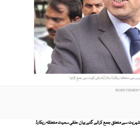
س میں متعلقہ ریکارڈ اسلام آباد ہائی کورٹ میں جمع کرادیا
ی شہریت سے متعلق جمع کرائے گئے بیان حلفی سمیت متعلقہ ریکارڈ