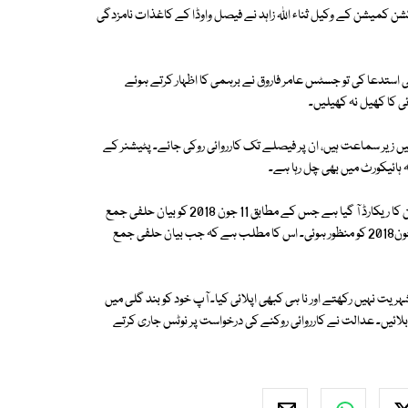
شن کمیشن کے وکیل ثناء اللہ زاہد نے فیصل واوڈا کے کاغذات نامزدگی
 استدعا کی تو جسٹس عامر فاروق نے برہمی کا اظہار کرتے ہوئے
ی کا کھیل نہ کھیلیں۔
کیل نے کہا کہ اس متعلق الیکشن کمیشن میں بھی 4 درخواستیں زیر سماعت ہیں، ان پر فیصلے تک کارروائی روکی جائے۔ پٹیشنر کے
 ہائیکورٹ میں بھی چل رہا ہے۔
عدالت نے کہا آپ الیکشن کمیشن میں بھی نہیں پیش ہورہے، الیکشن کمیشن کا ریکارڈ آ گیا ہے جس کے مطابق 11 جون 2018 کو بیان حلفی جمع
کرایا کہ دہری شہریت نہیں رکھتے، جبکہ شہریت ترک کرنے کی درخواست 25 جون2018 کو منظور ہوئی۔ اس کا مطلب ہے کہ جب بیان حلفی جمع
ریت نہیں رکھتے اور نا ہی کبھی اپلائی کیا۔ آپ خود کو بند گلی میں
لائیں۔ عدالت نے کارروائی روکنے کی درخواست پر نوٹس جاری کرتے