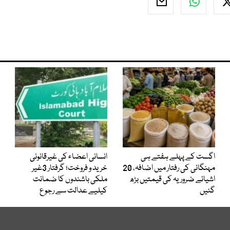
اگست کے پہلے ہفتے ہی
انسانی اعضاء کی غیرقانونی
مہنگائی کی رفتار میں اضافہ، 20
خرید و فروخت؛ گرفتار 3غیر
اشیائے ضروریہ کی قیمتیں بڑھ
ملکی باشندوں کا ضمانت
گئیں
کیلیے عدالت سے رجوع