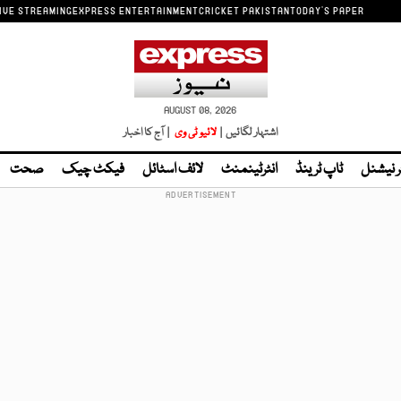
IVE STREAMING
EXPRESS ENTERTAINMENT
CRICKET PAKISTAN
TODAY'S PAPER
AUGUST 08, 2026
اشتہار لگائیں |
لائیو ٹی وی
| آج کا اخبار
ر نیشنل
ٹاپ ٹرینڈ
انٹرٹینمنٹ
لائف اسٹائل
فیکٹ چیک
صحت