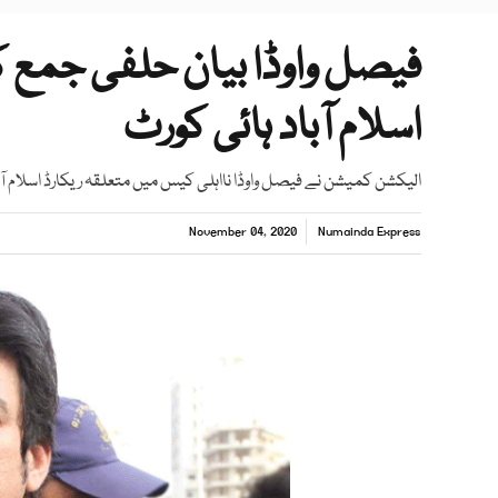
فیصل واوڈا بیان حلفی جمع 
اسلام آباد ہائی کورٹ
الیکشن کمیشن نے فیصل واوڈا نااہلی کیس میں متعلقہ ریکارڈ اسلام آبا
November 04, 2020
Numainda Express