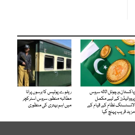
پاکستان ورچوئل اثاثہ سروس
ریلوے پولیس کا برسوں پرانا
پرووائیڈرز کے لیے مکمل
مطالبہ منظور، سروس اسٹرکچر
لائسنسنگ نظام کے قیام کے
میں اہم بہتری کی منظوری
مزید قریب پہنچ گیا