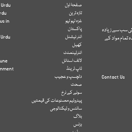
صفحۂ اول
 Urdu
تازہ ترین
rdu
غزہ لہو لہو
ws in
پاکستان
کی سب سے زیادہ
انٹر نیشنل
 Urdu
 تمام مواد کے
کھیل
انٹرٹینمنٹ
لائف اسٹائل
bune
ٹاپ ٹرینڈ
inment
دلچسپ و عجیب
Contact Us
صحت
سونے کے نرخ
پیٹرولیم مصنوعات کی قیمتیں
سائنس و ٹیکنالوجی
بلاگ
بزنس