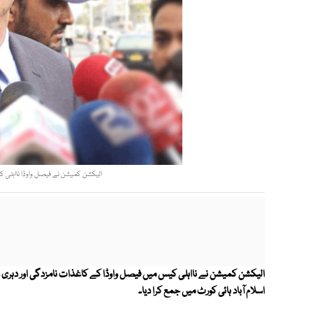
الیکشن کمیشن نے فیصل واوڈا نااہلی کی
الیکشن کمیشن نے نااہلی کیس میں فیصل واوڈا کے کاغذات نامزدگی اور دہر
اسلام آباد ہائی کورٹ میں جمع کرا دیا۔