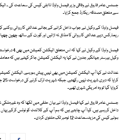
جسٹس عامر فاروق نے وفاقی وزیر فیصل واؤڈا نااہلی کیس کی سماعت کی ۔ الیک
سے متعلق مصدقہ ریکارڈ جمع کرایا۔
فیصل واوڈا کے وکیل نے جواب داخل کرانے کے بجائے عدالتی کارروائی روکنے کی
ریمارکس دیے عدالتی کارروائی کا مذاق نہ اڑائیں اور کورٹ کے ساتھ چھپن چھپائ
فیصل واوڈا کے و
وکیل بیرسٹر جہانگیر جدون نے کہا یہ الیکشن کمیشن جاکر کہتے ہیں کہ معاملہ
کروایا گیا تو وہ امریکی شہری تھے۔
جسٹس عامر فاروق نے کہا فیصل واوڈا نے بیان حلفی میں لکھا کہ وہ غیرملکی شہ
داخل کررہے ہیں، کیا آپ چاہتے ہیں کہ ہم آپ کے کلائنٹ کو نوٹس کرکے یہاں ب
ہوئے کیس کی مزیدسماعت 12 نومبر تک ملتوی کردی۔