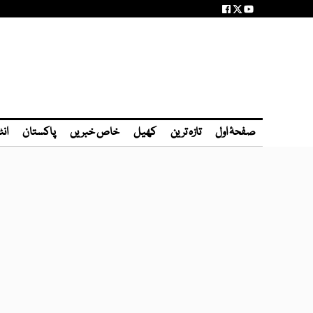
صفحۂ اول
تازہ ترین
کھیل
خاص خبریں
پاکستان
انٹ