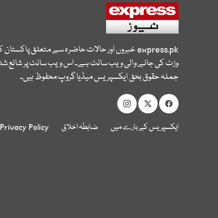
express.pk
خبروں اور حالات حاضرہ سے متعلق پاکستان 
وزٹ کی جانے والی ویب سائٹ ہے۔ اس ویب سائٹ پر شائع شدہ
جملہ حقوق بحق ایکسپریس میڈیا گروپ محفوظ ہیں۔
ایکسپریس کے بارے میں
ضابطہ اخلاق
Privacy Policy