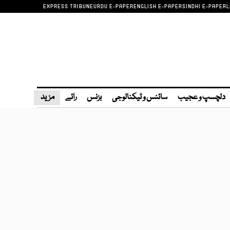
EXPRESS TRIBUNE
URDU E-PAPER
ENGLISH E-PAPER
SINDHI E-PAPER
L
دلچسپ و عجیب
سائنس و ٹیکنالوجی
بزنس
رائے
مزید