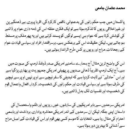
محمد عثمان جامعی
پاکستان میں جب حکم رانوں کی بدعنوانی، ناقص کارکردگی، اقربا پروری، بے ڈھنگے پن
اور غیراخلاقی رویوں کا تذکرہ ہوتا ہے تو ایک فکری حلقہ اس کی ذمہ داری عوام پر ڈالنے
کی کوشش کرتا ہے کہ عوام ہی ایسے لوگوں کو پسند کرتے ہیں اور یہ پھر ملک پر مسلط
ہو جاتے ہیں۔ لیکن حقیقت اس کے برعکس ہے۔ برسراقتدار افراد اور سیاسی قیادت عوام
کے رجحانات، مزاج اور رویوں پر کس طرح اثرانداز ہوتے ہیں۔
اس کی واضح ترین مثال آج ہمارے سامنے امریکی صدر ڈونلڈ ٹرمپ کی صورت میں
ہے۔ آج ایک ٹرمپ تقریباً ڈھائی صدیوں پر پھیلی امریکی جمہوریت پر بھاری پڑگیا ہے
اور اس ''حادثے'' نے ثابت کردیا ہے کہ تبدیلی کا سفر نیچے سے اوپر نہیں اوپر سے نیچے
کی طرف ہوتا ہے اور سیاسی قیادت اور حکم رانوں کی شخصیت، کردار، افعال واعمال قوم
کی شخصیت اور نفسیات تک بدل ڈالتے ہیں۔
امریکی سرحدوں سے باہر امریکیوں کی سازشوں، خوں ریزیوں اور ظلم واستحصال کی
داستان اپنی جگہ، لیکن ان سرحدوں کے اندر امریکی معاشرہ رواداری، برداشت اور باہمی
احترام کی مثال رہا ہے۔ انتخابات کا موسم کسی بھی قوم اور اس کی قیادت کے اصل مزاج
سے آشنائی کا بہترین دور ہوتا ہے۔