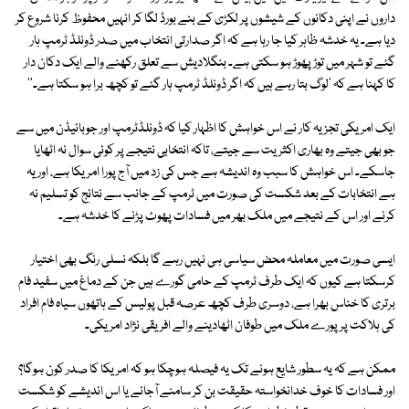
داروں نے اپنی دکانوں کے شیشوں پر لکڑی کے بنے بورڈ لگا کر انہیں محفوظ کرنا شروع کر
دیا ہے۔ یہ خدشہ ظاہر کیا جا رہا ہے کہ اگر صدارتی انتخاب میں صدر ڈونلڈ ٹرمپ ہار
گئے تو شہر میں توڑ پھوڑ ہو سکتی ہے۔ بنگلادیش سے تعلق رکھنے والے ایک دکان دار
کا کہنا ہے کہ 'لوگ بتا رہے ہیں کہ اگر ڈونلڈ ٹرمپ ہار گئے تو کچھ برا ہو سکتا ہے۔''
ایک امریکی تجزیہ کار نے اس خواہش کا اظہار کیا کہ ڈونلڈٹرمپ اور جوبائیڈن میں سے
جو بھی جیتے وہ بھاری اکثریت سے جیتے، تاکہ انتخابی نتیجے پر کوئی سوال نہ اٹھایا
جاسکے۔ اس خواہش کا سبب وہ اندیشہ ہے جس کی زد میں آج پورا امریکا ہے، اور یہ
ہے انتخابات کے بعد شکست کی صورت میں ٹرمپ کے جانب سے نتائج کو تسلیم نہ
کرنے اور اس کے نتیجے میں ملک بھر میں فسادات پھوٹ پڑنے کا خدشہ ہے۔
ایسی صورت میں معاملہ محض سیاسی ہی نہیں رہے گا بلکہ نسلی رنگ بھی اختیار
کرسکتا ہے کیوں کہ ایک طرف ٹرمپ کے حامی گورے ہیں جن کے دماغ میں سفید فام
برتری کا خناس بھرا ہے، دوسری طرف کچھ عرصہ قبل پولیس کے ہاتھوں سیاہ فام افراد
کی ہلاکت پر پورے ملک میں طوفان اٹھادینے والے افریقی نژاد امریکی۔
ممکن ہے کہ یہ سطور شایع ہونے تک یہ فیصلہ ہوچکا ہو کہ امریکا کا صدر کون ہوگا؟
اور فسادات کا خوف خدانخواستہ حقیقت بن کر سامنے آجائے یا اس اندیشے کو شکست