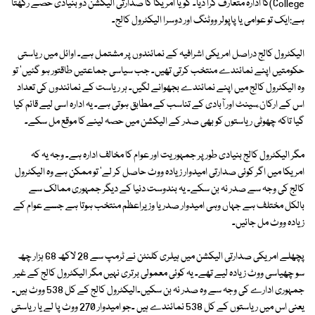
College)کا ادارہ متعارف کرا دیا۔ گویا امریکا کا صدارتی الیکشن دو بنیادی حصے رکھتا
ہے:ایک تو عوامی یا پاپولر ووٹنگ اور دوسرا الیکٹرول کالج۔
الیکٹرول کالج دراصل امریکی اشرافیہ کے نمائندوں پر مشتمل ہے۔ اوائل میں ریاستی
حکومتیں اپنے نمائندے منتخب کرتی تھیں۔ جب سیاسی جماعتیں طاقتور ہو گئیں' تو
وہ الیکٹرول کالج میں اپنے نمائندے بجھوانے لگیں۔ ہر ریاست کے نمائندوں کی تعداد
اس کے ارکان ِسینٹ اور آبادی کے تناسب کے مطابق ہوتی ہے۔ یہ ادارہ اسی لیے قائم کیا
گیا تاکہ چھوٹی ریاستوں کو بھی صدر کے الیکشن میں حصہ لینے کا موقع مل سکے۔
مگر الیکٹرول کالج بنیادی طور پر جمہوریت اور عوام کا مخالف ادارہ ہے۔ وجہ یہ کہ
امریکا میں اگر کوئی صدارتی امیدوار زیادہ ووٹ حاصل کر لے' تو ممکن ہے وہ الیکٹرول
کالج کی وجہ سے صدر نہ بن سکے۔ یہ بندوست دنیا کے دیگر جمہوری ممالک سے
بالکل مختلف ہے جہاں وہی امیدوار صدر یا وزیراعظم منتخب ہوتا ہے جسے عوام کے
زیادہ ووٹ مل جائیں۔
پچھلے امریکی صدارتی الیکشن میں ہیلری کلنٹن نے ٹرمپ سے 28 لاکھ 68 ہزار چھ
سو چھیاسی ووٹ زیادہ لیے تھے۔ یہ کوئی معمولی برتری نہیں مگر الیکٹرول کالج کے غیر
جمہوری ادارے کی وجہ سے وہ صدر نہ بن سکیں۔الیکٹرول کالج کے کل 538 ووٹ ہیں۔
یعنی اس میں ریاستوں کے کل 538 نمائندے ہیں ۔جو امیدوار 270 ووٹ پا لے یا ریاستی