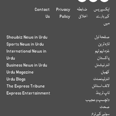
ایکسپریس
ضابطہ
Privacy
Contact
کے بارے
اخلاق
Policy
Us
میں
صفحۂ اول
Showbiz News in Urdu
تازہ ترین
Sports News in Urdu
غزہ لہو لہو
International News in
پاکستان
Urdu
انٹر نیشنل
Business News in Urdu
کھیل
Urdu Magazine
انٹرٹینمنٹ
Urdu Blogs
لائف اسٹائل
The Express Tribune
ٹاپ ٹرینڈ
Express Entertainment
دلچسپ و عجیب
صحت
سونے کے نرخ