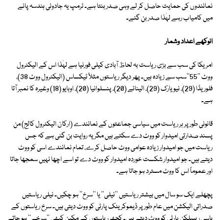
نمائندوں کی حمایت حاصل کر لے وہی صدر بنتا ہے۔ ٹرمپ یہ جادوئی ہندسہ پانے
میں کامیاب رہے لہٰذا صدر بن گئے۔
انوکھے اعداد وشمار
امریکا کی سب سے بڑی ریاست بہ لحاظ آبادی کیلی فورنیا ہے لہٰذا اس کے الیکٹرول
ووٹ ''55''سب سے زیادہ ہیں۔ پھر دیگر ریاستوں مثلاً ٹیکساس (الیکٹرول ووٹ 38)،
فلوریڈا (29)، نیویارک (29)، الینائے (20)، پنسلوانیا (20)، اوہایو (18) وغیرہ کا نمبر آتا
ہے۔
قانونی طور پر ہر ریاست میں سیاسی جماعتوں کے نمائندے (ارکان الیکٹرول کالج) من
پسند صدارتی امیدوار کو ووٹ دے سکتے ہیں مگر یہ روایت بن گئی ہے کہ جس
ریاست میں جو امیدوار زیادہ عوامی ووٹ حاصل کرے، تمام نمائندے اسی کو ووٹ
دیتے ہیں۔ جو امیدوار شکست خوردہ امیدوار کو ووٹ دے تو اسے اچھا نہیں سمجھا جاتا
اور عموماً اس کا ووٹ مسترد ہو جاتا ہے۔
پچھلے ایک سو سال میں بیشتر ریاستیں ''نیلی'' یا ''سرخ'' ہو چکیں۔ نیلی ریاستیں
صدراتی الیکشن میں عام طور پر ڈیموکریٹک پارٹی کو ووٹ دیتی ہیں۔ سرخ ریاستوں کے
باسی ریپبلکن پارٹی کو ووٹ دیتے ہیں۔ کچھ ریاستوں کے مکین کبھی ''سرخے'' ہو جاتے