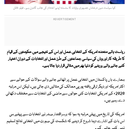
کیا سیاست میں درخشاں جمہوری روایات کا سلسلہ اپنے اختتام کی جانب گامزن ہے ۔ فوٹو : فائل
ریاست ہائے متحدہ امریکہ کے انتخابی عمل اور اس کے نتیجے میں حکومتوں کے قیام
کا طریقہ کار اور وہاں کی سیاسی جماعتوں کے طرز عمل اور انتخابات کے دوران اختیار
کئے جانے والے رویئے کو دنیا بھر میں مثالی قرار دیا جاتا ہے۔
ہمارے ہاں پاکستان میں انتخابی عمل پر اٹھائے جانے والے سوالات کے حوالے سے
اکثر امریکہ اور دیگر ترقی یافتہ یورپی ممالک کی مثالیں دی جاتی ہیں۔ لیکن اس مرتبہ
2020ء کے امریکی انتخابات کئی حوالوں سے ماضی کے انتخابات سے مختلف دکھائی
دے رہے ہیں۔
امریکہ کی تاریخ میں پہلی مرتبہ یہ ہوا کہ برسراقتدار صدر نے انتخابات سے پہلے ہی
اس بات کے اشارے دینا شروع کر دیئے کہ شکست کی صورت میں انتخابی نتائج تسلیم
نہیں کئے جائیں گے۔