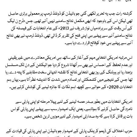
گزشتہ رات جب یہ تحریر لکھی گئی جو بائیڈن کو ڈونلڈ ٹرمپ پر معمولی برتری حاصل
تھی لیکن اس کے باوجود کہ ابھی مکمل نتائج سامنے نہیں آئے تھے، جس طرح ن لیگ
کے اُس وقت کے سربراہ میاں نواز شریف نے 2013ء کے عام انتخابات کے فیصلہ کن
نتائج سامنے آنے سے پہلے ہی اپنی فتح کی تقریر کر ڈالی تھی، ڈونلڈ ٹرمپ نے بھی نتائج
آنے سے پہلے ہی خود کوفاتح قرار دے دیا ہے۔
اس مرتبہ امریکی انتخابی مہم کے آغاز کے ساتھ ہی امریکی معاشرے میں غیر یقینی
اور عدم تحفظ کے احساس نے بھی سر اُٹھانا شروع کر دیا جو الیکشن کے دن تک مسلسل
بڑھتا رہا اور ووٹنگ کے روز بھی انتخابی نتائج کا نقشہ انتہائی سخت مقابلے کا پتہ دے رہا
تھا جس کے نتیجے میں کشمکش اور تصادم میں شدت کا اندیشہ نظر آتا ہے۔ یہاں ہم
انتخابات 2020ء کے حوالے سے کچھ اہم نکات کا جائزہ لینے کی کوشش کرتے ہیں۔
امریکی انتخابات میں بطور صدر حصہ لینے کے لئے پہلا مرحلہ تو اپنی پارٹی سے
نامزدگی حاصل کرنے کا ہوتاہے۔ یعنی ایک امیدوار سب سے پہلے اپنی پارٹی کو اس
بات پر قائل کرتا ہے کہ وہ صدارتی امیدوار کے لئے موزوں ترین شخص ہے۔
حزب اختلاف کی ڈیمو کریٹک پارٹی کے امیدوار جو بائیڈن نے اپنی پارٹی کی قیادت کے