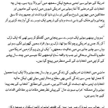
امریکا کے حوالے سے اجنبی صحیح لیکن سمجھ میں آنے والا رویہ ہے۔ چناں چہ
انتخابات کے مرحلے کا آغاز ہوتے ہی امریکی شہروں میں ٹرمپ کے حامیوں اور
مخالفین میں جھڑپیں شروع ہوگئیں اور ساری دنیا کو برداشت اور جمہوریت کا سبق
پڑھانے والے ملک کے باسی دست و بازو کے ذریعے ایک دوسرے کی آواز بند کرنے پر اُتر
آئے۔
''ہم وہاں بیٹھے ہوئے ایک دوسرے سے پنجابی میں گفتگو کر رہے تھے کہ ایک ٹرک
آکر رکا، جس پر امریکی پرچم لگا ہوا تھا۔ ٹرک پر سوار افراد ہمیں گھورنے لگے۔ ہم نے
وہاں سے چلے جانے ہی میں عافیت سمجھی۔'' ایک ٹی وی پروگرام میں امریکا میں
مقیم پاکستانی صحافی نے جب یہ واقعہ سُنایا تو مجھے لگا جیسے میں چند سال پہلے
کے کراچی میں انتخابات کے کسی منظر میں پہنچ گیا ہوں۔
ماضی میں انتخابات امریکیوں کی زندگی میں ہر چار سال بعد ہونے والا ایک ایسا معمول
کا عمل تھا جس سے زندگی کسی بھی سطح پر متاثر نہیں ہوتی تھی، لیکن حالیہ
انتخابات اپنے ساتھ دہشت کی فضا لائے ہیں۔ خبروں کے مطابق ''انتخاب کے بعد پیدا
ہونے والی ممکنہ 'خراب صورت حال' کے پیش نظر بعض مقامات پر حفاظتی اقدامات
کیے جا رہے ہیں۔
اس حوالے سے نیویارک میں مین ہیٹن کے ففتھ ایونیو اور ٹائمز اسکوائر پر موجود دکان