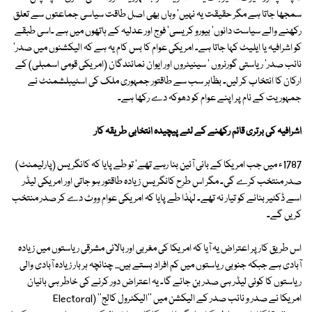
سمجھا جاتا ہے مگر حقیقت یہ نہیں' وہاں بھی اصل طاقت سیاسی جماعتوں سے تعلق
رکھنے والے سیاست دانوں' بیورو کریسی' فوج اور عدلیہ کے ہاتھوں میں ہے ۔اسی طبقے
کو اشرافیہ یا ایلیٹ کہا جاتا ہے۔ امریکی عوام کا بس کام یہ ہے کہ الیکشنوں میں صدر'
نائب صدر' ریاستی گورنروں ' سینیٹروں اور ایوان نمائندگان (امریکی قومی اسمبلی) کے
ارکان کا انتخاب کر لیں۔ بظاہر سب سے طاقتور جمہوری ملک کی اسٹیبلشمنٹ نے
جمہوریت کے نام پر اپنے عوام کو دھوکہ دے رکھا ہے۔
اشرافیہ کی برتری قائم رکھنے کے لئے پیچیدہ انتخابی طریقہ کار
1787ء میں جب امریکا کے بانی آئین بنا رہے تھے' تو طے پایا کہ کانگریس (پارلیمنٹ)
صدر منتخب کرے گی۔ مگر اس طرح کانگریس زیادہ طاقتور ہو جاتی اور امریکی لیڈر
اسے ڈکٹیر بنانے کو تیار نہ تھے۔ لہٰذا طے پایا کہ امریکی عوام ووٹ دے کر صدر منتخب
کریں گے۔
اس طریق کار پر اعتراض یہ آیا کہ امریکا کی مغربی اور بالائی مشرقی ریاستوں میں زیادہ
آبادی ہے جبکہ جنوبی ریاستوں میں کم افراد بستے ہیں... چنانچہ ہر بار زیادہ آبادی والی
ریاستوں کا کوئی لیڈر ہی صدر بن جائے گا۔ یہ اعتراض دور کرنے کی خاطر ہی بانیان
امریکا نے صدر و نائب صدر کے الیکشن میں ''الیکٹرول کالج'' (Electoral