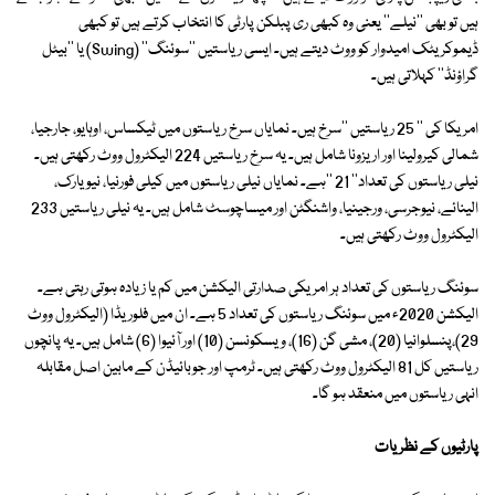
ہیں تو بھی ''نیلے'' یعنی وہ کبھی ری پبلکن پارٹی کا انتخاب کرتے ہیں تو کبھی
ڈیموکریٹک امیدوار کو ووٹ دیتے ہیں۔ ایسی ریاستیں ''سوئنگ'' (Swing) یا ''بیٹل
گراؤنڈ'' کہلاتی ہیں۔
امریکا کی '' 25 ریاستیں ''سرخ ہیں۔ نمایاں سرخ ریاستوں میں ٹیکساس، اوہایو، جارجیا،
شمالی کیرولینا اور اریزونا شامل ہیں۔ یہ سرخ ریاستیں 224 الیکٹرول ووٹ رکھتی ہیں۔
نیلی ریاستوں کی تعداد'' 21 ''ہے۔ نمایاں نیلی ریاستوں میں کیلی فورنیا، نیویارک،
الینائے، نیوجرسی، ورجینیا، واشنگٹن اور میساچوسٹ شامل ہیں۔ یہ نیلی ریاستیں 233
الیکٹرول ووٹ رکھتی ہیں۔
سوئنگ ریاستوں کی تعداد ہر امریکی صدارتی الیکشن میں کم یا زیادہ ہوتی رہتی ہے۔
الیکشن 2020ء میں سوئنگ ریاستوں کی تعداد 5 ہے۔ ان میں فلوریڈا (الیکٹرول ووٹ
29)،پنسلوانیا (20)، مشی گن (16)، ویسکونسن (10) اور آئیوا (6) شامل ہیں۔ یہ پانچوں
ریاستیں کل 81 الیکٹرول ووٹ رکھتی ہیں۔ ٹرمپ اور جوبائیڈن کے مابین اصل مقابلہ
انہی ریاستوں میں منعقد ہو گا۔
پارٹیوں کے نظریات