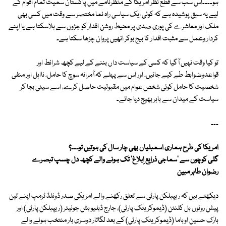
ہو۔۔۔۔اس سب سے قطع نظر امریکا کے منظرنامے میں پاکستان سمیت تمام اقوام کے
لیے یہ سبق پوشیدہ ہے کہ کوئی ایک سیاسی راہ نما مختصر سے وقت میں کسی بھی
ملک اور معاشرے کی پوری صدی پر محیط روشن اقدار کو جڑوں سے ہلاسکتا ہے یا اپنے
کردار وعمل سے مثبت اقدار کا بیج بوکر انھیں پروان چڑھا سکتا ہے۔
تو کیا وقت نہیں آگیا کہ کسی کے سیاست داں بننے کے لیے کچھ شرائط اور
قواعدوضوابط طے کیے جائیں، اور اس سے پہلے کہ آمرانہ سوچ کا حامل، نااہل اور منفی
شخصیت کا حامل کوئی شخص عوام میں مقبولیت حاصل کرے، اسے سیٹی بجا کر
سیاست کے میدان سے باہر بھیج دیا جائے۔
۔۔۔
امریکا کی طرح ہماری اسمبلیاں بھی چار سال کی ہوتیں تو۔۔۔؟
گلی کوچوں سے 'سماجی ذرایع اِبلاغ' تک ہونے والے کچھ دل چسپ تبصرے
رضوان طاہر مبین
دیکھتے ہیں کہ ریپبلکن پارٹی سے تعلق رکھنے والے امریکی صدر ڈونلڈ ٹرمپ اپنے تین
پیش روئوں بل کلنٹن (ڈیموکریٹک پارٹی)، جارج ڈبلیو بش جونیئر (ریپبلکن پارٹی) اور
بارک حسین اوباما (ڈیموکریٹک پارٹی) کے بعد لگاتار دوسری بار منتخب ہونے والے