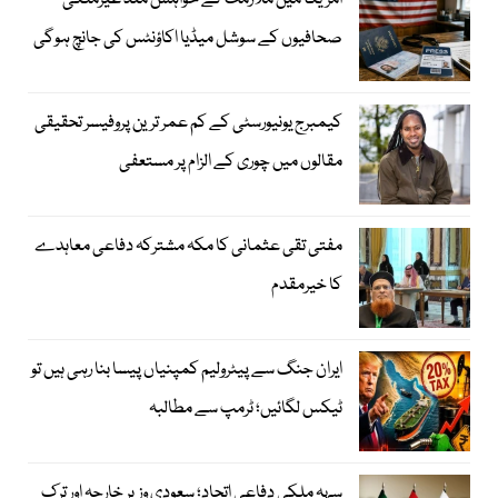
امریکا میں ملازمت کے خواہش مند غیرملکی
صحافیوں کے سوشل میڈیا اکاؤنٹس کی جانچ ہوگی
کیمبرج یونیورسٹی کے کم عمر ترین پروفیسر تحقیقی
مقالوں میں چوری کے الزام پر مستعفی
مفتی تقی عثمانی کا مکہ مشترکہ دفاعی معاہدے
کا خیرمقدم
ایران جنگ سے پیٹرولیم کمپنیاں پیسا بنا رہی ہیں تو
ٹیکس لگائیں؛ ٹرمپ سے مطالبہ
سہہ ملکی دفاعی اتحاد؛ سعودی وزیر خارجہ اور ترک