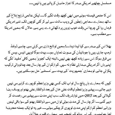
مسلسل چوتھے امریکی صدر کا اعزاز حاصل کر پاتے ہیں یا نہیں۔۔۔
اس کا حتمی فیصلہ ہونے میں ابھی کچھ وقت لگے گا۔۔۔ لیکن عالمی ذرایع اِبلاغ کے
ساتھ ہمارے سماجی رابطوں کی ویب سائٹ سے لے کر گلی کوچوں تک، نئے امریکی
فرماں روا کی چرچا اس وقت خوب زوروں پر دکھائی دے رہی ہے، حالاں کہ ہمیں امریکا
سے مطلب ہے۔
بھلا اس کے صدر سے کیا لینا دینا۔۔۔! ہمیں تو تابع داری ہی کرنی ہے، چاہے ڈونلڈ
ٹرمپ جاری رہیں یا جوبائیڈن کی صورت نمایاں ہو۔۔۔ بہت ہوگا تو یہی انیس، بیس کا
ہی فرق ہوگا، اس سے زیادہ کچھ بھی نہیں۔البتہ ایک 'تجویز' ہمیں کافی 'مفید' لگی کہ
اپنے ہاں اگر امریکی صدارتی نظام نہ سہی، کم ازکم ان کے چار سال بعد چنائو والی ترکیب
پکڑ لی جائے، تو ہماری 'جمہوریت' کے بہت سے 'مسئلے' حل ہو سکتے ہیں۔
کیوں کہ ہمارے ہاں پانچ سال تو اب تک کسی بھی وزیراعظم کو پورے کرنے ہی نہیں
دیے جاتے۔۔۔ پہلے وزیراعظم لیاقت علی خان کے بعد ذوالفقار علی بھٹو اور یوسف رضا
گیلانی کے بعد 2017ء میں نوازشریف تک، سب اپنی مدت سے پہلے ہی رخصت کر
دیے گئے۔۔۔ اگر چار سال کی مدت ہوتی تو ان میں سے ذوالفقار بھٹو کے سوا باقی تینوں
وزرائے اعظم کم ازکم اپنی مدت تو پوری کر چکے ہوتے۔۔۔ خیر، یہ تو ایک جملہ معترضۂ
تھا، جو تبصروں کے اس بہائو کے نتیجے میں ہمارے قلم پر چلا آیا۔