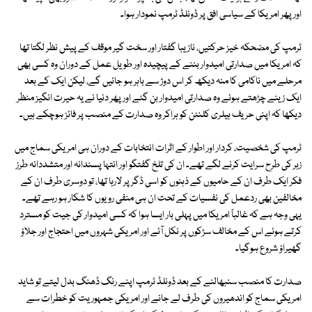
اور پھر امریکا کے سیاسی افق پر ڈونلڈ ٹرمپ نمودار ہوا۔
ٹرمپ کی مضحکہ خیز حرکتیں، نازیبا گفتار اور سخت گیر موقف کے پیش نظر لگتا تھا
کہ امریکا میں صدارتی امیدوار بننے کے پیچیدہ اور طویل عمل کے دوران وہ کسی بھی
مرحلے میں ناکامی کا منہ دیکھ کر اس دوڑ سے باہر ہو جائیں گے، لیکن ایک کے بعد
ایک زینے چڑھتے ہوئے وہ صدارتی امیدوار بن گئے اور پھر دنیا نے یہ حیرت انگیز منظر
دیکھا کہ اپنی حریف ہیلری کلنٹن کو ہراکر وہ صدارت کے منصب پر فائز ہوچکے ہیں۔
ٹرمپ کی شخصیت، کردار اور اطوار کے اثرات انتخابات کے دوران ہی امریکی سماج میں
زہر کی طرح سرایت کرنے لگے تھے۔ ان کی تلخ گفتگو اور انتہا پسندانہ اور متشددانہ طرز
فکر ایک طرف ان کے حامیوں کے ذہنوں کو اسی ڈگر پر لارہا تھا، تو دوسری طرف ان کے
مخالفین بھی ردعمل کی نفسیات کے تحت ان ہی منفی رویوں کا شکار ہو رہے تھے۔
یہی وجہ ہے کہ غالباً امریکا میں پہلی بار ایسا ہوا کہ کسی امیدوار کی جیت کو مسترد
کرتے ہوئے اس کے مخالف سڑکوں پر نکل آئے اور امریکی شہروں میں احتجاج اور جلاؤ
گھیراؤ شروع ہوگیا۔
صدارت کا منصب سنبھالنے کے بعد ڈونلڈ ٹرمپ اپنے رنگ ڈھنگ بدل لیتے تو شاید
امریکی سماج کو اندھیروں کی طرف لے جانے اور امریکی جمہوریت کو خطرات سے