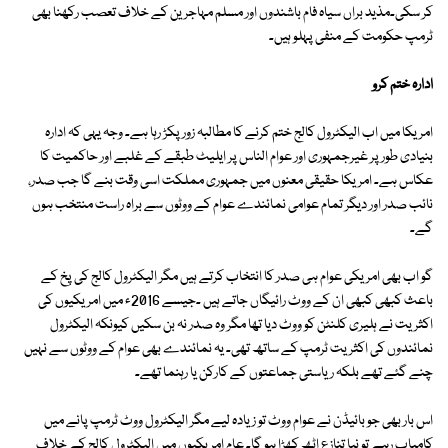
کر سکی۔مذید براں سیاہ فام باشندوں اور مسلم مہاجرین کے خلاف تعصب رکھنا بھی
ٹرمپ حکومت کے منفی پہلو ہیں۔
ادارہ ختم کرو
امریکا میں اب الیکٹرول کالج ختم کرنے کا مطالبہ زور پکڑ رہا ہے۔ وجہ یہی کہ ادارہ
بنیادی طور پر غیرجمہوری اور عوام الناس پر ایلیٹ طبقے کے غلبے اور حاکمیت کا
عکاس ہے۔ امریکا حقیقی معنوں میں جمہوری مملکت اسی وقت بنے گا جب صدر،
نائب صدر اور دیگر تمام عوامی نمائندے عوام کے ووٹوں سے براہ راست منتخب ہوں
گے۔
گو اب بھی امریکی عوام ہی صدر کا انتخاب کرتے ہیں مگر الیکٹرول کالج کی پخ کے
باعث کبھی کبھی ان کے ووٹ رائیگاں جاتے ہیں ۔جیسے 2016ء میں امریکیوں کی
اکثریت نے ہلیری کلنٹن کو ووٹ دیا تھا مگر وہ صدر نہ بن سکیں کیونکہ الیکٹرول
نمائندوں کی اکثریت ٹرمپ کے ساتھ تھی۔ یہ نمائندے بھی عوام کے ووٹوں سے نہیں
چنے گئے تھے بلکہ ریاستی جماعتوں کے کارکن یا رہنما تھے۔
اس بار بھی جو بائیڈن نے عوام ووٹ تو زیادہ لیے مگر الیکٹرول ووٹ ٹرمپ پانے میں
کامیاب رہے تو نیا تنازع اٹھ کھڑا ہو گا۔ عام امریکیوں میں الیکٹرول کالج کے خلاف