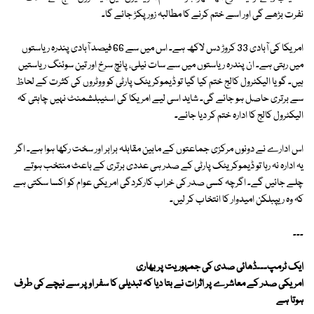
نفرت بڑھے گی اور اسے ختم کرنے کا مطالبہ زور پکڑ جائے گا۔
امریکا کی آبادی 33 کروڑ دس لاکھ ہے۔ اس میں سے 66 فیصد آبادی پندرہ ریاستوں
میں رہتی ہے۔ ان پندرہ ریاستوں میں سے سات نیلی، پانچ سرخ اور تین سوئنگ ریاستیں
ہیں۔ گویا الیکٹرول کالج ختم کیا گیا تو ڈیموکریٹک پارٹی کو ووٹروں کی کثرت کے لحاظ
سے برتری حاصل ہو جائے گی۔ شاید اسی لیے امریکا کی اسٹیبلشمنٹ نہیں چاہتی کہ
الیکٹرول کالج کا ادارہ ختم کر دیا جائے۔
اس ادارے نے دونوں مرکزی جماعتوں کے مابین مقابلہ برابر اور سخت رکھا ہوا ہے۔ اگر
یہ ادارہ نہ رہا تو ڈیموکریٹک پارٹی کے صدر ہی عددی برتری کے باعث منتخب ہوتے
چلے جائیں گے۔ اگرچہ کسی صدر کی خراب کارکردگی امریکی عوام کو اکسا سکتی ہے
کہ وہ ریپبلکن امیدوار کا انتخاب کر لیں۔
۔۔۔
ایک ٹرمپ۔۔۔ڈھائی صدی کی جمہوریت پر بھاری
امریکی صدر کے معاشرے پر اثرات نے بتا دیا کہ تبدیلی کا سفر اوپر سے نیچے کی طرف
ہوتا ہے