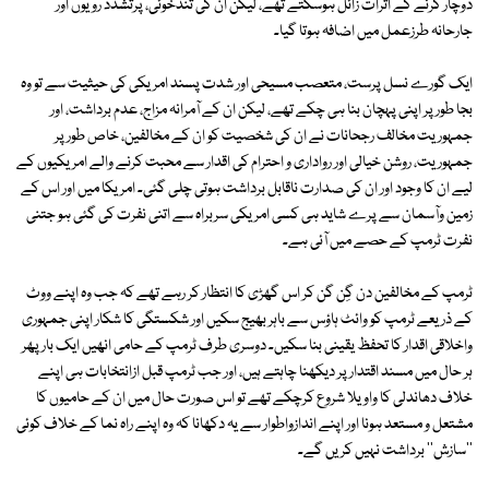
دوچار کرنے کے اثرات زائل ہوسکتے تھے، لیکن ان کی تندخوئی، پرتشدد رویوں اور
جارحانہ طرزعمل میں اضافہ ہوتا گیا۔
ایک گورے نسل پرست، متعصب مسیحی اور شدت پسند امریکی کی حیثیت سے تو وہ
بجا طور پر اپنی پہچان بنا ہی چکے تھے، لیکن ان کے آمرانہ مزاج، عدم برداشت، اور
جمہوریت مخالف رجحانات نے ان کی شخصیت کو ان کے مخالفین، خاص طور پر
جمہوریت، روشن خیالی اور رواداری و احترام کی اقدار سے محبت کرنے والے امریکیوں کے
لیے ان کا وجود اور ان کی صدارت ناقابل برداشت ہوتی چلی گئی۔ امریکا میں اور اس کے
زمین وآسمان سے پرے شاید ہی کسی امریکی سربراہ سے اتنی نفرت کی گئی ہو جتنی
نفرت ٹرمپ کے حصے میں آئی ہے۔
ٹرمپ کے مخالفین دن گِن گن کر اس گھڑی کا انتظار کر رہے تھے کہ جب وہ اپنے ووٹ
کے ذریعے ٹرمپ کو وائٹ ہاؤس سے باہر بھیج سکیں اور شکستگی کا شکار اپنی جمہوری
واخلاقی اقدار کا تحفظ یقینی بنا سکیں۔ دوسری طرف ٹرمپ کے حامی انھیں ایک بار پھر
ہر حال میں مسند اقتدار پر دیکھنا چاہتے ہیں، اور جب ٹرمپ قبل ازانتخابات ہی اپنے
خلاف دھاندلی کا واویلا شروع کرچکے تھے تو اس صورت حال میں ان کے حامیوں کا
مشتعل و مستعد ہونا اور اپنے اندازواطوار سے یہ دکھانا کہ وہ اپنے راہ نما کے خلاف کوئی
''سازش'' برداشت نہیں کریں گے۔