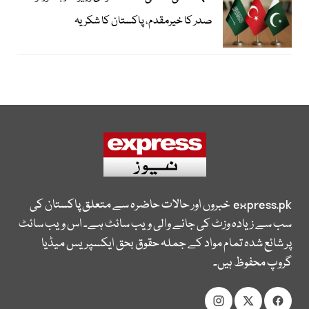
صدر کا خیرمقدم، پاکستان کا شکریہ
express.pk
خبروں اور حالات حاضرہ سے متعلق پاکستان کی
سب سے زیادہ وزٹ کی جانے والی ویب سائٹ ہے۔ اس ویب سائٹ
پر شائع شدہ تمام مواد کے جملہ حقوق بحق ایکسپریس میڈیا
گروپ محفوظ ہیں۔