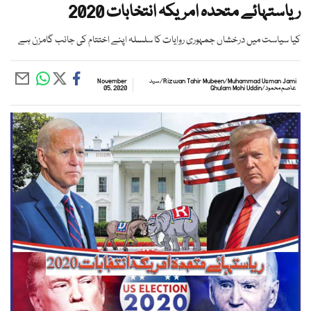
ریاستہائے متحدہ امریکہ انتخابات 2020
کیا سیاست میں درخشاں جمہوری روایات کا سلسلہ اپنے اختتام کی جانب گامزن ہے
Muhammad Usman Jami
/
Rizwan Tahir Mubeen
/
سید
November
عاصم محمود
/
Ghulam Mohi Uddin
05, 2020