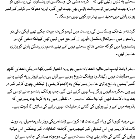
سامنے یہ دلیل رکھی تھی کہ ''اگر ہم مشی گن' وسکانسن اور پنسلونیا کی ریاستوں کو
دوبارہ جیت لیتے ہیں تو ہم وائٹ ہاؤس بھی جیت لیں گے۔ اور یہ معرکہ سر کرنے کے لئے
پوری پارٹی میں مجھ سے بہتر اور کوئی نہیں ہو سکتا۔''
گزشتہ رات تک وسکانسن کی ریاست میں ڈیمو کریٹ جیت چکے تھے لیکن باقی دو
ریاستوں میں صورتحال مکمل طور پر ان کے حق میں نہیں تھی کیونکہ مشی گن اور
پننسلونیا میں گو کہ حتمی نتائج سامنے نہیں آئے تھے، تاہم ری پبلکن پارٹی کو برتری
حاصل تھی ۔
صدر ڈونلڈ ٹرمپ نے حالیہ انتخابات میں جو رویہ اختیار کئے رکھا امریکی انتخابی کلچر
سے مطابقت نہیں رکھتا۔ وہ ووٹنگ شروع ہونے سے قبل ہی اپنے ٹیوٹر پر یہ کہتے پائے
گئے''ہمیں واضح برتری حاصل ہے لیکن وہ (ڈیموکریٹس ) الیکشن چوری کرنے کے در
پے ہیں۔ مگر ہم انہیں ہرگز ایسا نہیں کرنے دیں گے، جب پولنگ بند ہو جائے تو اس کے
بعد ووٹ کاسٹ نہیں کیا جا سکتا''۔ دوسر ے لفظوں میں وہ یہ کہنا چاہ رہے ہیں کہ
بذریعہ میل آنے والے ووٹوں کی گنتی درحقیقت انہیں ہرانے کی سازش کا ثبوت ہے۔
اس مرتبہ کورونا کی وباء کے باعث 10 کروڑ سے زائد امریکی ووٹر بذریعہ میل اپنا ووٹ
کاسٹ کر رہے ہیں اس تبدیلی کے نتیجے میں گزشتہ انتخابات کے برعکس اس مرتبہ
ووٹوں کی گنتی کی رفتار بھی بہت سست رہے گی۔ موجودہ صدر کی جانب سے ان