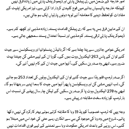
امور خارجہ کے ضمن میں ری پبلکن پارٹی اور ڈیموکریٹک پارٹی میں زیادہ فرق نہیں
کیونکہ خارجہ پالیسیاں بنانے میں فوج کلیدی کردار ادا کرتی ہے۔ نیز امریکی ایلیٹ کے
مفادات کو تحفظ دینے کا معاملہ آئے تو یہ دونوں پارٹیاں ایک ہو جاتی ہیں۔
ان کے مابین فرق بس یہ ہے کہ ری پبلکن قدامت پسند، زیادہ مذہبی اور کچھ کٹر ہے۔
ڈیموکریٹک پارٹی ترقی پسند، کم مذہبی اور نسبتاً اعتدال پسند سمجھی جاتی ہے۔
امریکی عوامی جائزوں سے پتا چلتا ہے کہ اگر بائیڈن پنسلوانیا اور ویسکونسن سے جیت
گئے تو ان کے پاس 263 الیکٹرول ووٹ ہوں گے۔ گویا ان کے لیے مشی گن جیتنا بہت
ضرور ہے۔ تبھی وہ صدر بن سکیں گے۔ آئیوا میں جیت ان کے کام نہیں آئے گی۔
اگر صدر ٹرمپ فلوریڈا سے جیت گئے تو ان کے الیکٹرول ووٹوں کی تعداد 253 ہو جائے
گی۔ تب انہیں مشی گن اور ویسکونسن یا پھر آئیوا میں جیت کا ہما اپنے سر بٹھانا ہو گا۔
تبھی وہ 270 الیکٹرول ووٹ پا کر صدر بن سکیں گے لیکن چار سال پہلے کی نسبت اس
بار ٹرمپ کو زیادہ سخت مقابلہ درپیش ہے۔
وجہ یہی کہ ٹرمپ خصوصاً کوویڈ 19 وبا کا مقابلہ کرتے ہوئے بہتر کارکردگی نہیں دکھا
پائے۔ شروع میں وہ وبا کی موجودگی ہی سے انکاری رہے حتی کی خود اس میں مبتلا ہو
گئے۔ اس رویّے کے باعث امریکی حکومت وبا سے نمٹنے کے لیے فوری اقدامات نہیں