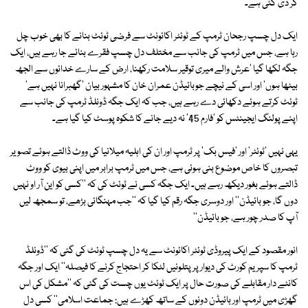
کر دی گئی ہے۔
ایک دل چسپ رجحان ٹرمپ کے ٹوئٹر اکائونٹ سے فرضی ٹوئٹ بنانے کا بھی خوب چل
رہا ہے، جس میں ٹرمپ کی جانب سے مختلف دل چسپ فقرے بنائے جا رہے ہیں، ایک
جگہ لکھا گیا 'عرش والے میری توقیر سلامت رکھنا، ارض کے سارے خدائوں سے الجھ
بیٹھا ہوں' اور اسی کے نیچے جوبائیڈن عمران خان کا مشہور بیان 'گھبرانا نہیں ہے'
ٹوئٹ کرتے ہوئے دکھائی دے رہے ہیں، جب کہ ایک جگہ ڈونلڈ ٹرمپ کی جانب سے
اپنے پولنگ ایجینٹس کو 'فارم 45' نہ دیے جانے کا شکوہ پوسٹ کیا گیا ہے۔
یہی نہیں 'ٹوئٹر' اور 'فیس بک' پر ٹرمپ اور ان کی اہلیہ میلانیا کی ووٹ ڈالتے ہوئے تصویر
تبصروں کا خاص موضوع بنی ہوئی ہے، جس میں ٹرمپ برابر میں اپنی بیوی کو ووٹ
ڈالتے ہوئے بغور دیکھ رہے ہیں۔ ایک جگہ کسی نے ٹوئٹ کی کہ ''کسی کو این آر او نہیں
دوں گا، جو بائیڈن'' اور دوسری جگہ رقم کیا گیا کہ ''جب مہنگائی بڑھے، تو سمجھ لیں
آپ کا صدر چور ہے، جو بائیڈن''
انور مقصود کے ایک پیروڈی ٹوئٹر اکائونٹ سے یہ دل چسپ ٹوئٹ کی گئی کہ ''ڈونلڈ
ٹرمپ کا سپریم کورٹ کی دیوار پر پتلونیں لٹکا کر احتجاج کرنے کا فیصلہ'' ایک اور جگہ
کانٹے دار مقابلے کی صورت حال پر ایک ٹوئٹ یوں چست کی گئی کہ ''مشکل کی اس
گھڑی میں ٹرمپ اور بائیڈن دونوں کے ساتھ کھڑے ہیں: جماعت اسلامی'' کسی دل