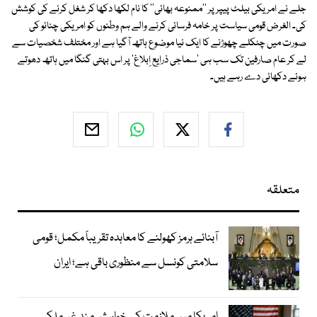
جلے نے امریکی بیلٹ پیپر پر ''ممنوعہ بھائی'' کا نام لکھا دکھا کر شغل کرنے کی کوشش
کی۔ الغرض قومی سیاست پر خامہ فرسائی کرنے والے ہم وطنوں کو امریکی چنائو کی
صورت میں چٹکلے چھوڑنے کا ایک نیا موضوع ہاتھ آگیا ہے اور مختلف شخصیات سے
لے کر عام صارفین تک سب ہی 'سماجی ذرایع اِبلاغ' پر اس بہتی گنگا میں ہاتھ دھوتے
ہوئے دکھائی دے رہے ہیں۔
متعلقہ
آبنائے ہرمز کھولنے کا معاہدہ تقریباً مکمل؛ قومی
سلامتی کونسل سے منظوری باقی ہے؛ ایران