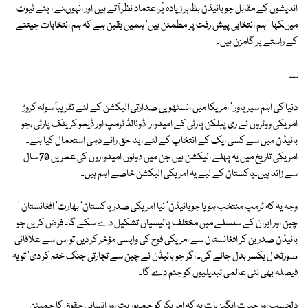
اندیشوں کے مقابل جو بائیڈن بظاہر زیادہ پُراعتماد نظر آتے ہیں اور انہوںنے ا پنے ٹیوٹ
میںکہا ''ہم انتخابی پیش رفت پر مطمئن ہیں' ہمیں یقین ہے کہ ہم انتخابات جیتنے
کے راستے پر گامزن ہیں۔
......
دنیا کی اہم سپر پاور ' امریکا میں انسٹھویں صدارتی الیکشن کے لئے تقریباً سولہ کروڑ
امریکی ووٹروں نے ری پبلکن پارٹی کے امیدوار' ڈونالڈ ٹرمپ اور ڈیمو کریٹک پارٹی ،جو
بائیڈن میں سے کسی ایک کے انتخاب کے لئے اپنا حق رائے دہی استعمال کیا ہے۔
امریکی تاریخ میں یہ پہلے الیکشن ہیں جن میں دونوں امیدواروں کی عمریں 70 سال
سے زائد ہیں۔پاکستان کے لیے یہ امریکی الیکشن خاصے اہم ہیں۔
وجہ یہ کہ ٹرمپ منتخب ہو یا جوبائیڈن' نیا امریکی صدر پاکستان' بھارت' افغانستان '
چین اور ایران کے سلسلے میں مختلف پالیسیاں تشکیل دے سکے گا۔ فرض کریں جو
بائیڈن صدر بن کر افغانستان سے امریکی فوج کی واپسی مؤخر کر دیں تو اس سے علاقائی
صورتحال یکسر بدل جائے گی۔ اگر جو بائیڈن نے چین سے تجارتی جنگ ختم کر دی' تو یہ
فیصلہ بھی نئی عالمی تبدیلیوں کو جنم دے گا۔
دلچسپ اور حیرت انگیز بات یہ کہ امریکا کو جمہوریت اور انسانی حقوق کا چمپئن