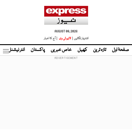
AUGUST 08, 2026
اشتہار لگائیں |
لائیو ٹی وی
| آج کا اخبار
صفحۂ اول
تازہ ترین
کھیل
خاص خبریں
پاکستان
انٹر نیشنل
ٹا