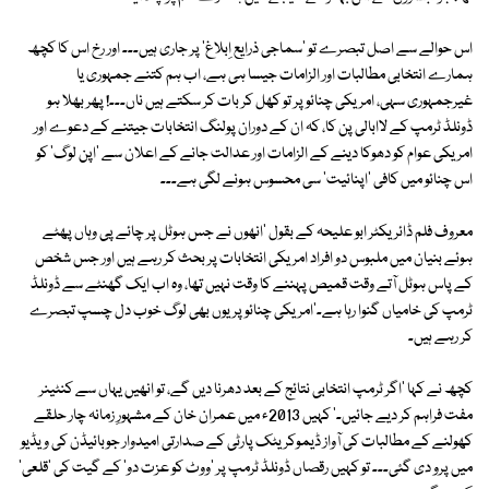
اس حوالے سے اصل تبصرے تو 'سماجی ذرایع اِبلاغ' پر جاری ہیں۔۔۔ اور رخ اس کا کچھ
ہمارے انتخابی مطالبات اور الزامات جیسا ہی ہے، اب ہم کتنے جمہوری یا
غیرجمہوری سہی، امریکی چنائو پر تو کھل کر بات کر سکتے ہیں ناں۔۔۔! پھر بھلا ہو
ڈونلڈ ٹرمپ کے لاابالی پن کا، کہ ان کے دوران پولنگ انتخابات جیتنے کے دعوے اور
امریکی عوام کو دھوکا دینے کے الزامات اور عدالت جانے کے اعلان سے 'اپن لوگ' کو
اس چنائو میں کافی 'اپنائیت' سی محسوس ہونے لگی ہے۔۔۔
معروف فلم ڈائریکٹر ابو علیحہ کے بقول 'انھوں نے جس ہوٹل پر چائے پی وہاں پھٹے
ہوئے بنیان میں ملبوس دو افراد امریکی انتخابات پر بحث کر رہے ہیں اور جس شخص
کے پاس ہوٹل آتے وقت قمیص پہننے کا وقت نہیں تھا، وہ اب ایک گھنٹے سے ڈونلڈ
ٹرمپ کی خامیاں گنوا رہا ہے۔'امریکی چنائو پر یوں بھی لوگ خوب دل چسپ تبصرے
کر رہے ہیں۔
کچھ نے کہا 'اگر ٹرمپ انتخابی نتائج کے بعد دھرنا دیں گے، تو انھیں یہاں سے کنٹینر
مفت فراہم کر دیے جائیں۔' کہیں 2013ء میں عمران خان کے مشہورِ زمانہ چار حلقے
کھولنے کے مطالبات کی آواز ڈیموکریٹک پارٹی کے صدارتی امیدوار جوبائیڈن کی ویڈیو
میں پرو دی گئی۔۔۔ تو کہیں رقصاں ڈونلڈ ٹرمپ پر 'ووٹ کو عزت دو' کے گیت کی 'قلعی'