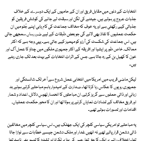
انتخابات کے دنوں میں مقابل فریق اور ان کے حامیوں کے ایک دوسرے کے خلاف
جذبات عروج پر ہوتے ہیں، جیتنے کی لگن اور سبقت لے جانے کی کوشش فریقین کو
جذباتی کیے رکھتی ہے اور یہ خوف کہ مخالف جماعت کی کام یابی اپنے جُلو میں ان
حکمت عملیوں کا نفاذ بھی لائے گی جو بعض طبقات کے لیے ضرر رساں سمجھی جاتی
ہیں، اس جماعت کی شکست کی آرزو کو مہمیز کیے جاتی ہے۔ یہی وجہ ہے کہ اکثر
ممالک، خاص طور پر ایشیا اور افریقہ کے اکثر جمہوری ملکوں میں چناؤ کا عمل آگ اور
خون کا کھیل بن کے رہ جاتا ہے، جس کے اثرات انتخابات کے بہت بعد تک جاری رہتے
ہیں۔
لیکن ماضی قریب میں امریکا میں انتخابی عمل شروع سے آخر تک شائستگی اور
جمہوری رویوں کا عکاس رہا کرتا تھا۔ صدارت کے امیدوار باہم مباحثے کرتے ہوئے بد
زبانی اور ذاتی حملوں سے گریز کرتے، ان مباحثوں کا انحصار ٹھوس دلائل، اعداد و شمار
اور فریق مخالف کے تضادات نمایاں کرنے پر ہوتا تھا اور ان کا محور حکمت عملیاں،
اقدامات اور تصورات ہوتے تھے۔
یہ مباحثے تو امریکی سیاسی کلچر کی ایک جھلک ہیں۔ اس سیاسی کلچر میں مخالفین
ذاتی دشمن قرار پاتے تھے نہ انھیں غدار اور ملک دشمن جیسے خطابات سے نوازا جاتا
تھا۔ اختلاف رائے ہر ایک کا حق تھا، جس کی بنا پر ٹکراؤ اور تشدد کا تصور بھی ناپید تھا