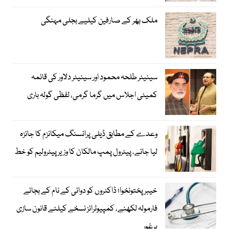
ملک بھر کے صارفین کیلیے بجلی مہنگی
سینیٹر طلحہ محمود اور سینیٹر دلاور کی قائمہ
کمیٹی اجلاس میں گرما گرمی، لفظی گولہ باری
وعدے کے مطابق ڈیلی پرائسنگ میکانزم کا جائزہ
لیا جائے، پیٹرول پمپ مالکان کا وزیرپیٹرولیم کو خط
خیبرپختونخوا؛ ڈاکٹروں کو دوائی کے نام کے بجائے
فارمولہ لکھنے، کمپیوٹرائز نسخے کیلئے قانون سازی
پرغور