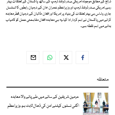
ذرائع کے مطابق موجودہ امریکی صدر ڈونلڈ ٹرمپ کے ساتھ پاکستان کے تعلقات بہتر
رہے،امریکی صدر ڈونلڈ ٹرمپ اور وزیراعظم عمران خان کے درمیان رابطوں کا تسلسل
جاری رہا۔اس ہی بہتر تعلقات کی بنیاد پر امریکا اور افغان طالبان کے درمیان قطر معاہدہ
کرانے میں پاکستان نے اہم کردار ادا کیا۔یہ ہی معاہدہ افغان مفاہمتی عمل کو کامیاب
بنانے میں اہم نقطہ ہے۔
متعلقہ
حرمین شریفین کے سائے میں طے پانے والا معاہدہ
اگلی نسلوں کیلئے امن کی ڈھال ثابت ہو، وزیراعظم