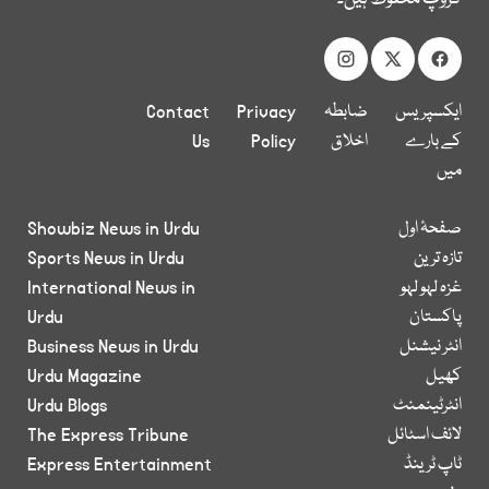
ایکسپریس
ضابطہ
Privacy
Contact
کے بارے
اخلاق
Policy
Us
میں
صفحۂ اول
Showbiz News in Urdu
تازہ ترین
Sports News in Urdu
غزہ لہو لہو
International News in
پاکستان
Urdu
انٹر نیشنل
Business News in Urdu
کھیل
Urdu Magazine
انٹرٹینمنٹ
Urdu Blogs
لائف اسٹائل
The Express Tribune
ٹاپ ٹرینڈ
Express Entertainment