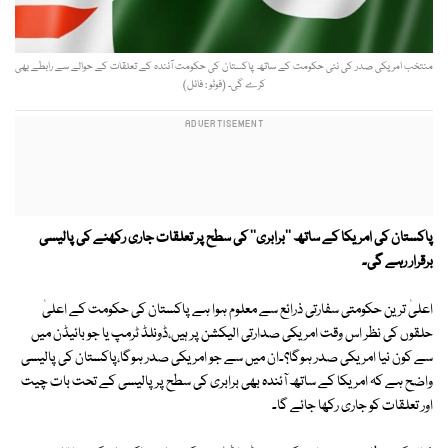
منتخب امریکی صدر کی نئی حکومت کے ساتھ پاکستان کی حکومت آئندہ کے تعلقات کے حوالے سے رابطے بھی
کرے گی۔ (فوٹو : فائل)
پاکستان کی امریکا کے ساتھ ''برابری'' کی سطح پر تعلقات جاری رکھنے کی پالیسی
برقرار رہے گی۔
اعلیٰ ترین حکومتی سفارتی ذرائع سے معلوم ہوا ہے پاکستان کی حکومت کے اعلیٰ
حلقوں کی نظر اس وقت امریکی صدارتی الیکشن پر ہیں،ڈونلڈ ٹرمپ یا جو بائیڈن میں
سے کون نیا امریکی صدر ہوگا؟۔ان میں سے جو امریکی صدر ہوگا،پاکستان کی پالیسی
واضح ہے کہ امریکا کے ساتھ آئندہ بھی برابری کی سطح پر پالیسی کے تحت بات چیت
اور تعلقات کو جاری رکھا جائے گا۔