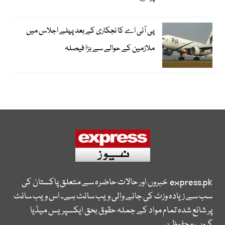
پی آئی اے کا نجکاری کے بعد پہلے اجلاس میں
ملازمین کے حوالے سے بڑا فیصلہ
express.pk
خبروں اور حالات حاضرہ سے متعلق پاکستان کی
سب سے زیادہ وزٹ کی جانے والی ویب سائٹ ہے۔ اس ویب سائٹ
پر شائع شدہ تمام مواد کے جملہ حقوق بحق ایکسپریس میڈیا
گروپ محفوظ ہیں۔