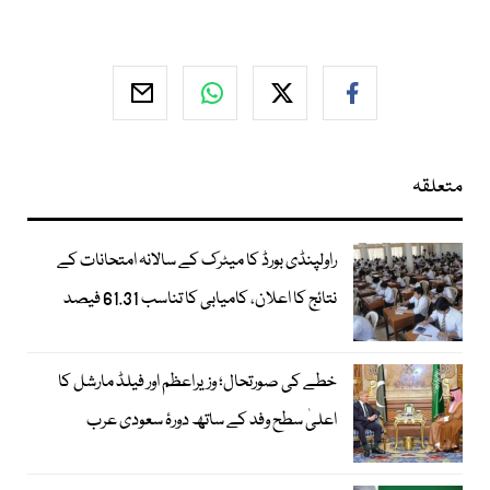
متعلقہ
راولپنڈی بورڈ کا میٹرک کے سالانہ امتحانات کے
نتائج کا اعلان، کامیابی کا تناسب 61.31 فیصد
خطے کی صورتحال؛ وزیراعظم اور فیلڈ مارشل کا
اعلیٰ سطح وفد کے ساتھ دورۂ سعودی عرب