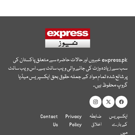
express.pk
خبروں اور حالات حاضرہ سے متعلق پاکستان کی
سب سے زیادہ وزٹ کی جانے والی ویب سائٹ ہے۔ اس ویب سائٹ
پر شائع شدہ تمام مواد کے جملہ حقوق بحق ایکسپریس میڈیا
گروپ محفوظ ہیں۔
ایکسپریس
ضابطہ
Privacy
Contact
کے بارے
اخلاق
Policy
Us
میں