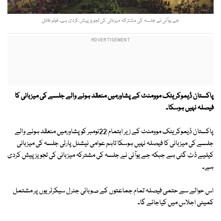
جے یوآئی نے جلسہ کی مشترکہ میزبانی کی تجویز پیش کردی ہے۔ فوٹو :فائل
پاکستان ڈیموکریٹک موومنٹ کے پشاورمیں منعقد ہونے والے جلسے کی میزبانی کا
فیصلہ نہیں ہوسکا۔
پاکستان ڈیموکریٹک موومنٹ کے زیر اہتمام 22نومبر کو پشاورمیں منعقد ہونے والے
جلسے کی میزبانی کا فیصلہ نہیں ہوسکا
تاہم عوامی نیشنل پارٹی جلسہ کی میزبانی
کیلیے ڈٹ گئی ہے جبکہ جے یوآئی نے جلسہ کی مشترکہ میزبانی کی تجویز پیش کردی
ہے۔
اس حوالے سے حتمی فیصلہ تمام جماعتوں کے صوبائی جنرل سیکرٹریوں پر مشتمل
کمیٹی اجلاس میں کیاجائے گا۔