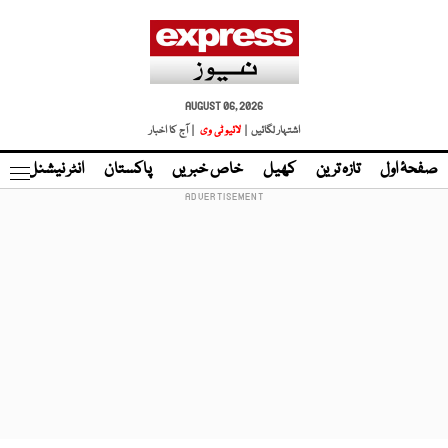
AUGUST 06, 2026
اشتہار لگائیں |
لائیو ٹی وی
| آج کا اخبار
صفحۂ اول
تازہ ترین
کھیل
خاص خبریں
پاکستان
انٹر نیشنل
ٹا