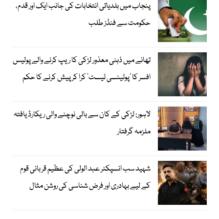
پنجاب میں بلدیاتی انتخابات کی جانب ایک اور قدم،
حکومت سے فنڈز طلب
تھانے میں ذہنی معذور لڑکی کا ریپ کرنے والے پولیس
افسر کا ’پوٹینسی ٹیسٹ‘ کرا کر پیش کرنے کا حکم
لاہور: لڑکی کے کان سے بالی نوچنے والی ریکارڈ یافتہ
ملزمہ گرفتار
شہید سب انسپکٹر عبد الولی کی عظیم قربانی قوم
کے لیے بہادری اور فرض شناسی کی روشن مثال