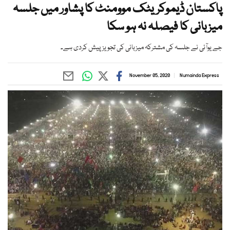
پاکستان ڈیموکریٹک موومنٹ کا پشاور میں جلسہ
میزبانی کا فیصلہ نہ ہو سکا
جے یوآئی نے جلسہ کی مشترکہ میزبانی کی تجویز پیش کردی ہے۔
November 05, 2020
Numainda Express