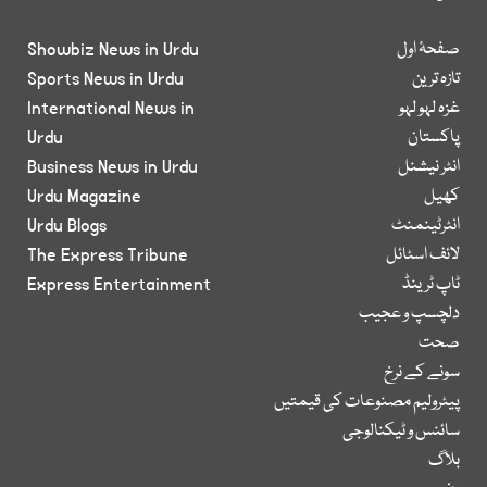
صفحۂ اول
Showbiz News in Urdu
تازہ ترین
Sports News in Urdu
غزہ لہو لہو
International News in
پاکستان
Urdu
انٹر نیشنل
Business News in Urdu
کھیل
Urdu Magazine
انٹرٹینمنٹ
Urdu Blogs
لائف اسٹائل
The Express Tribune
ٹاپ ٹرینڈ
Express Entertainment
دلچسپ و عجیب
صحت
سونے کے نرخ
پیٹرولیم مصنوعات کی قیمتیں
سائنس و ٹیکنالوجی
بلاگ