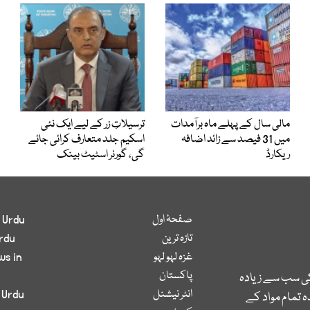
مالی سال کے پہلے ماہ برآمدات
ترسیلاتِ زر کے لیے ایک نئی
میں 31 فیصد سے زائد اضافہ
اسکیم جلد متعارف کرائی جائے
ریکارڈ
گی، گورنر اسٹیٹ بینک
صفحۂ اول
 Urdu
تازہ ترین
rdu
غزہ لہو لہو
ws in
پاکستان
کی سب سے زیادہ
انٹر نیشنل
 Urdu
 تمام مواد کے