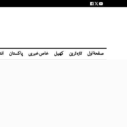
صفحۂ اول
تازہ ترین
کھیل
خاص خبریں
پاکستان
انٹ