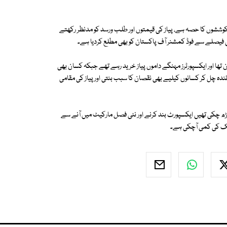
 کوششوں کا حصہ ہے، پیاز کی قیمتوں اور طلب ورسد کو مدنظر رکھتے
ھا اور ایکسپورٹرز مہنگے داموں پیاز خرید رہے تھے جبکہ کسان بھی
دہ چل کر کسانوں کیلیے بھی نقصان کا سبب بنتی اور پیاز کی مقامی
یمت ایک ہفتہ قبل تک 2800روپے فی من تک بڑھ چکی تھیں ایکسپورٹ بند کرنے اور نئی فصل مارکیٹ میں آنے سے