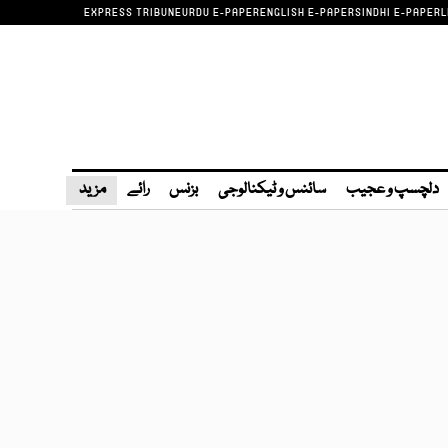
EXPRESS TRIBUNE
URDU E-PAPER
ENGLISH E-PAPER
SINDHI E-PAPER
L
دلچسپ و عجیب
سائنس و ٹیکنالوجی
بزنس
رائے
مزید