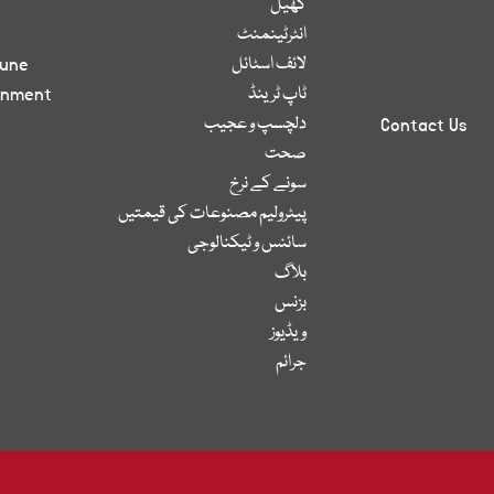
کھیل
انٹرٹینمنٹ
لائف اسٹائل
bune
ٹاپ ٹرینڈ
inment
دلچسپ و عجیب
Contact Us
صحت
سونے کے نرخ
پیٹرولیم مصنوعات کی قیمتیں
سائنس و ٹیکنالوجی
بلاگ
بزنس
ویڈیوز
جرائم