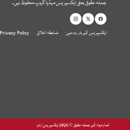
جملہ حقوق بحق ایکسپریس میڈیا گروپ محفوظ ہیں۔
ایکسپریس کے بارے میں
ضابطہ اخلاق
Privacy Policy
تمام مواد کے جملہ حقوق © 2026 ایکسپریس اردو