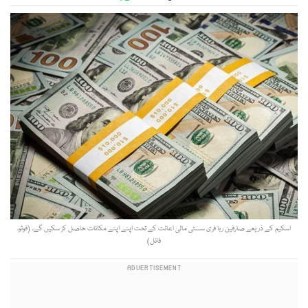
اسکیم کے ذریعے صارفین ربا فری سستی مالی اعانت کے تحت اپنے اپنے مکانات حاصل کر سکیں گے۔ (فوٹو،
فائل)