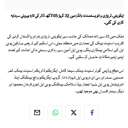
ایکویٹی، ٹریژری و انویسٹمنٹ بانڈز میں 32 کروڑ 65 لاکھ ڈالر کی تازہ بیرونی سرمایہ
کاری کی گئی۔
ملک میں 13 سے زائد ممالک کی جانب سے ایکویٹی، ٹریژری بلز اور پاکستان کرنے کی
تقریب اسٹیٹ بینک کی عمارت میں منعقد ہوئی۔ اس اسکیم کے ذریعے صارفین یو بی
ایل کے اسلامی بینکاری ونگ، یو بی ایل آمین سے ربا فری سستی مالی اعانت کے تحت
اپنے اپنے مکانات حاصل کر سکیں گے۔
اس موقع پرڈپٹی گورنر اسٹیٹ بینک سیما کامل، ایگزیکٹو ڈائریکٹر اسٹیٹ بینک، ثمر
حسنین، صدر اور سی ای او یو بی ایل شہزاد دادا، گروپ ایگزیکٹو برانچ بینکنگ اینڈ
انٹرنیشنل یو بی ایل ضیا اعجاز، ہیڈ اسلامک بینکنگ یو بی ایل تنویر فرحان محمود اور
دیگر سینئر افسران بھی موجود تھے۔