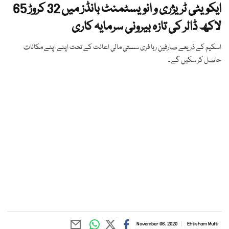
ایکویٹی ٹریژری و انویسٹمنٹ بانڈز میں 32 کروڑ 65
لاکھ ڈالر کی تازہ بیرونی سرمایہ کاری
اسکیم کے ذریعے صارفین ربا فری سستی مالی اعانت کے تحت اپنے اپنے مکانات
حاصل کر سکیں گے۔
November 06, 2020
Ehtisham Mufti