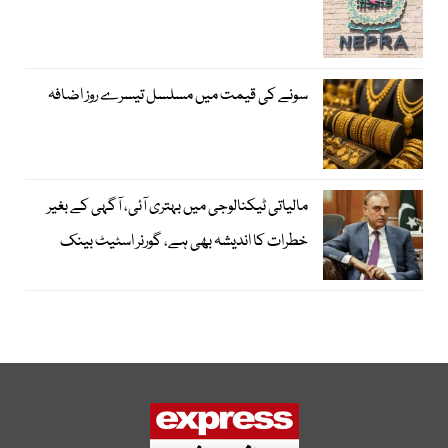
سونے کی قیمت میں مسلسل تیسرے روز اضافہ
مالیاتی ٹیکنالوجی میں بہتری آئی، آگہی کے بغیر
خطرات کا اندیشہ بھی ہے، گورنر اسٹیٹ بینک