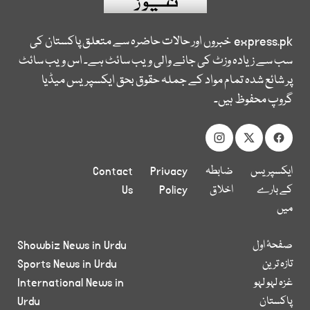
express.pk
خبروں اور حالات حاضرہ سے متعلق پاکستان کی
سب سے زیادہ وزٹ کی جانے والی ویب سائٹ ہے۔ اس ویب سائٹ
پر شائع شدہ تمام مواد کے جملہ حقوق بحق ایکسپریس میڈیا
گروپ محفوظ ہیں۔
ایکسپریس
ضابطہ
Privacy
Contact
کے بارے
اخلاق
Policy
Us
میں
صفحۂ اول
Showbiz News in Urdu
تازہ ترین
Sports News in Urdu
غزہ لہو لہو
International News in
پاکستان
Urdu