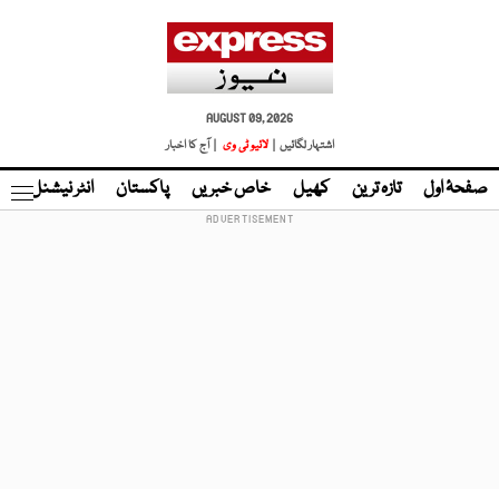
AUGUST 09, 2026
اشتہار لگائیں |
لائیو ٹی وی
| آج کا اخبار
صفحۂ اول
تازہ ترین
کھیل
خاص خبریں
پاکستان
انٹر نیشنل
ٹا