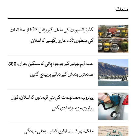
متعلقہ
گڈز ٹرانسپورٹ کی ملک گیر ہڑتال کا آغاز، مطالبات
کی منظوری تک جاری رکھنے کا اعلان
حب ڈیم بھرنے کے باوجود پانی کا سنگین بحران، 300
صنعتیں بندش کے دہانے پر پہنچ گئیں
پیٹرولیم مصنوعات کی نئی قیمتوں کا اعلان، ڈیزل
پر لیوی مزید بڑھا دی گئی
ملک بھر کے صارفین کیلیے بجلی مہنگی