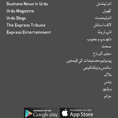
انٹر نیشنل
Business News in Urdu
کھیل
Urdu Magazine
انٹرٹینمنٹ
Urdu Blogs
لائف اسٹائل
The Express Tribune
ٹاپ ٹرینڈ
Express Entertainment
دلچسپ و عجیب
صحت
سونے کے نرخ
پیٹرولیم مصنوعات کی قیمتیں
سائنس و ٹیکنالوجی
بلاگ
بزنس
ویڈیوز
جرائم