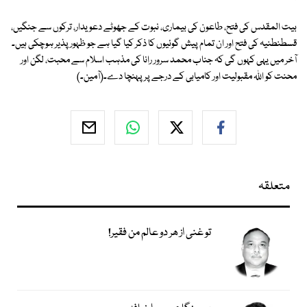
بیت المقدس کی فتح، طاعون کی بیماری، نبوت کے جھوٹے دعویدار، ترکوں سے جنگیں،
قسطنطنیہ کی فتح اور ان تمام پیش گوئیوں کا ذکر کیا گیا ہے جو ظہور پذیر ہوچکی ہیں۔
آخر میں یہی کہوں گی کہ جناب محمد سرور رانا کی مذہب اسلام سے محبت، لگن اور
محنت کو اللہ مقبولیت اور کامیابی کے درجے پر پہنچا دے۔(آمین۔)
متعلقہ
تو غنی از ھر دو عالم من فقیر!