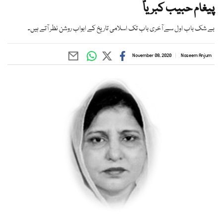
پیغام حبیب کبریاؐ
بے شک باب اول سے آخری باب تک اسلامی تاریخ کے ابواب روشن نظر آتے ہیں۔
November 08, 2020
Naseem Anjum