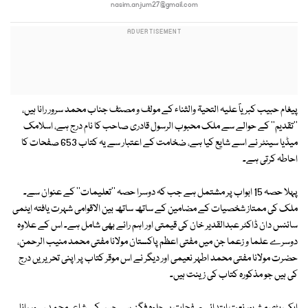
nasim.anjum27@gmail.com
پیغام حبیب کبریاؐ علیہ التحیۃ والثناء کے مولف و مصنف جناب محمد سرور رانا ہیں،
''تقدیم'' کے حوالے سے ملک محبوب الرسول قادری صاحب کا نام درج ہے، اسلامک
میڈیا سینٹر نے اسے شایع کیا ہے، ضخامت کے اعتبار سے یہ کتاب 653 صفحات کا
احاطہ کرتی ہے۔
پہلا حصہ 15 ابواب پر مشتمل ہے جب کہ دوسرا حصہ ''تعلیمات'' کے عنوان سے۔
ملک کی ممتاز شخصیات کے مضامین کے ساتھ ساتھ بین الاقوامی شہرت یافتہ ایٹمی
سائنس دان ڈاکٹر عبدالقدیر خان کی قیمتی اور اہم رائے بھی شامل ہے۔ اس کے علاوہ
دوسرے علما و زعما جن میں مفتی اعظم پاکستان مولانا مفتی محمد منیب الرحمن،
حضرت مولانا مفتی محمد اطہر نعیمی اور دیگر نے اس موقر کتاب پر اپنی تحریریں درج
کی ہیں جو مذکورہ کتاب کی زینت ہیں۔