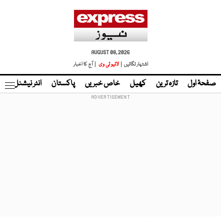
AUGUST 08, 2026
اشتہار لگائیں |
لائیو ٹی وی
| آج کا اخبار
صفحۂ اول
تازہ ترین
کھیل
خاص خبریں
پاکستان
انٹر نیشنل
ٹا