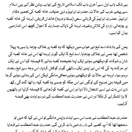
بے شک باب اول سے آخری باب تک اسلامی تاریخ کے ابواب روشن نظر آتے ہیں اسلام
سے پہلے عرب کے حالات، حضرت ابراہیمؑ و دین حنیف، خانہ کعبہ کی تعمیر، مقام
ابراہیمؑ ، حضرت ابراہیمؑ کی قربانی، سعی (صفا و مروہ) خاندان قریش، ابرہہ کی خانہ کعبہ
پر چڑھائی، زم زم کی تلاش وغیرہ۔ ابرہہ کی ناپاک جسارت کا احوال کچھ اس انداز میں
بیان کیا ہے۔
یمن کے بادشاہ اسد تبع نے خواب میں دیکھا کہ وہ کعبہ پر غلاف چڑھا رہا ہے یہ پہلا
شخص تھا جس نے غلاف چڑھایا، اسد تبع کا ایک گورنر ابرہہ تھا اس نے خانہ کعبہ کی
شان و شوکت کو دیکھتے ہوئے ایک اپنا علیحدہ کعبہ بنانے کا فیصلہ کیا اس نے ایک
اور حرکت یہ کی کہ اس نے اپنے ایک ساتھی گورنر کو قتل کردیا۔ اس وجہ سے تبع سخت
برہم ہوا۔ ابرہہ نے حالات کو دیکھتے ہوئے معافی مانگی لیکن اس کے بنائے ہوئے گرجا
میں قبیلہ بنی نصیح کے لوگوں نے اس جگہ کو جسے وہ کعبہ کہہ رہا تھا گندگی رکھ
دی اس بات نے اسے اشتعال دلا دیا اور اس نے کعبہ کو ڈھانے کا فیصلہ کرلیا اور ہاتھیوں
کا بڑا لشکر لے کر نکلا اور اس نے حضرت عبدالمطلب کے دو سو اونٹ بھی قبضہ
کرلیے۔
حضرت عبدالمطلب نے جب اس سے اونٹ واپس مانگے تو اس نے کہا کہ میں تو
سمجھا تھا کہ آپ کعبے کے بارے میں بات کریں گے، حضرت عبدالمطلب نے فرمایا