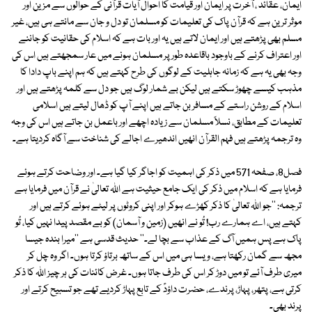
ایمان، عقائد ، آخرت پر ایمان اور قیامت کا احوال آیات قرآنی کے حوالوں سے مزین اور
موثر ترین ہے کہ قرآن پاک کی تعلیمات کو مسلمان تو دل و جان سے مانتے ہی ہیں، غیر
مسلم بھی پڑھتے ہیں اور ایمان لاتے ہیں یہ اور بات ہے کہ اسلام کی حقانیت کو جاننے
اور اعتراف کرنے کے باوجود باقاعدہ طور پر مسلمان ہونے میں عار سمجھتے ہیں اس کی
وجہ بھی یہ ہے کہ زمانہ جاہلیت کے لوگوں کی طرح کہتے ہیں کہ ہم اپنے باپ دادا کا
مذہب کیسے چھوڑ سکتے ہیں لیکن بے شمار لوگ ہیں جو دل سے کلمہ پڑھتے ہیں اور
اسلام کے روشن راستے کے مسافر بن جاتے ہیں اپنے آپ کو ڈھال لیتے ہیں اسلامی
تعلیمات کے مطابق، نسلاً مسلمان سے زیادہ اچھے اور باعمل بن جاتے ہیں اس کی وجہ
وہ ترجمہ پڑھتے ہیں فہم القرآن انھیں اندھیرے اجالے کی شناخت سے آگاہ کردیتا ہے۔
فصل8، صفحہ 571 میں ذکر کی اہمیت کو اجاگر کیا گیا ہے۔ اور وضاحت کرتے ہوئے
فرمایا ہے کہ اسلام میں ذکر کی ایک جامع حیثیت ہے اللہ تعالیٰ نے قرآن میں فرمایا ہے
ترجمہ: ''جو اللہ تعالیٰ کا ذکر کھڑے ہوکر اور اپنی کروٹوں پر لیٹے ہوئے کرتے ہیں اور
کہتے ہیں، اے ہمارے رب! تُو نے انھیں (زمین و آسمان) کو بے مقصد پیدا نہیں کیا، تُو
پاک ہے پس ہمیں آگ کے عذاب سے بچا لے۔'' حدیث قدسی ہے ''میرا بندہ جیسا
مجھ سے گمان رکھتا ہے، ویسا ہی میں اس کے ساتھ برتاؤ کرتا ہوں۔ اگر وہ چل کر
میری طرف آئے تو میں دوڑ کر اس کی طرف جاتا ہوں۔ غرض کائنات کی ہر چیز اللہ کا ذکر
کرتی ہے، پتھر، پہاڑ، پرندے، حضرت داؤدؑ کے تابع پہاڑ کردیے تھے جو تسبیح کرتے اور
پرند بھی۔