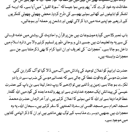
''اونٹ میری ملکیت تھے اس لیے میں نے مطالبہ کیا، کعبہ اللہ کا گھر ہے اس کی
حفاظت وہ خود کرے گا۔'' پھر وہی ہوا جیساکہ ''سورۃ الفیل'' میں آیا ہے۔ کہ ابرہہ کے
لشکر کو ابابیلوں نے کھائے ہوئے بھوسے کی طرح کردیا، محض چھوٹی چھوٹی کنکریوں
کے ذریعے جو اپنے منہ میں دبا کر لاتی تھیں اور دشمن پر حملہ آور ہوجاتیں۔
باب نمبر 15 میں گیارہ موضوعات ہیں جن پر قرآن و احادیث کی روشنی میں خامہ فرسائی
کی ہے یہ وہ تعلیمات ہیں جسے دلی و روحانی طور پر تسلیم کرنے والا ہی دائرہ اسلام میں
داخل ہو جاتا ہے۔ ''معجزات'' کی تعریف اور ان انبیا کرام کا بھی ذکر ملتا ہے جن سے
معجزات وابستہ ہیں۔
حضرت ابراہیمؑ کو اعلان توحید کی پاداش میں آگ میں ڈالا گیا تو آگ گلزار بن گئی،
حضرت موسیٰؑ کو وہ قوت عطا کی جاتی ہے کہ عصائے موسیٰ کی ضرب سے دریا دو
ٹکڑے ہو جاتا ہے، زمین پر ڈالتے ہیں تو اژدھے کا روپ دھار لیتا ہے، بن باپ کے حضرت
عیسیٰؑ کی پیدائش ایک معجزہ خداوندی ہے اور پھر والدہ ماجدہ کی گود میں اللہ گفتار
عطا فرما دیتا ہے اور اللہ کا نبی ہونے کا اعلان کرتے ہیں، اور آخر الزماں حضرت محمدؐ
مسجد الحرام سے مسجد اقصیٰ اور سدرۃ المنتہیٰ کا سفر کرتے ہیں۔ سبحان اللہ۔ یہ وہ
معجزات ہیں جنھیں دوسرے مذاہب کے لوگ بھی مانتے ہیں اور ان کا ذکر الہامی کتابوں
میں موجود ہے۔