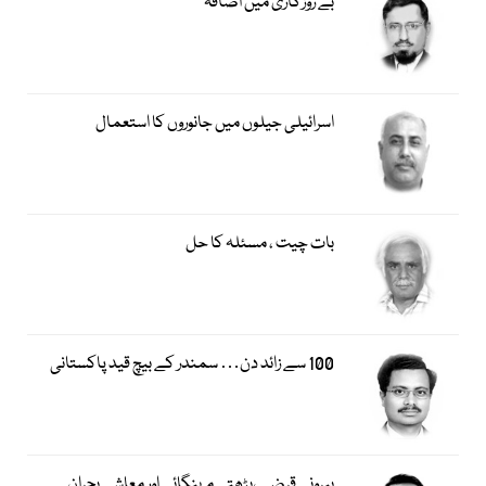
بے روزگاری میں اضافہ
اسرائیلی جیلوں میں جانوروں کا استعمال
بات چیت ، مسئلہ کا حل
100 سے زائد دن… سمندر کے بیچ قید پاکستانی
بیرونی قرضے،بڑھتی مہنگائی اور معاشی بحران