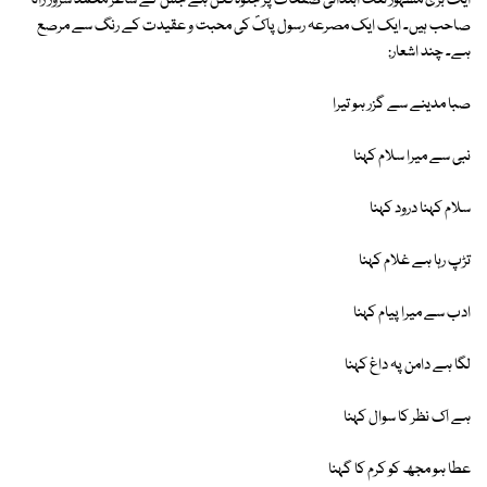
ایک بڑی مشہور نعت ابتدائی صفحات پر جلوہ فگن ہے جس کے شاعر محمد سرور رانا
صاحب ہیں۔ ایک ایک مصرعہ رسول پاکؐ کی محبت و عقیدت کے رنگ سے مرصع
ہے۔ چند اشعار:
صبا مدینے سے گزر ہو تیرا
نبی سے میرا سلام کہنا
سلام کہنا درود کہنا
تڑپ رہا ہے غلام کہنا
ادب سے میرا پیام کہنا
لگا ہے دامن پہ داغ کہنا
ہے اک نظر کا سوال کہنا
عطا ہو مجھ کو کرم کا گہنا