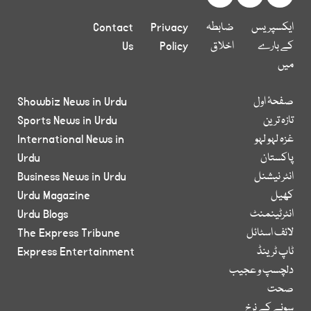
ایکسپریس
ضابطہ
Privacy
Contact
کے بارے
اخلاق
Policy
Us
میں
صفحۂ اول
Showbiz News in Urdu
تازہ ترین
Sports News in Urdu
غزہ لہو لہو
International News in
پاکستان
Urdu
انٹر نیشنل
Business News in Urdu
کھیل
Urdu Magazine
انٹرٹینمنٹ
Urdu Blogs
لائف اسٹائل
The Express Tribune
ٹاپ ٹرینڈ
Express Entertainment
دلچسپ و عجیب
صحت
سونے کے نرخ