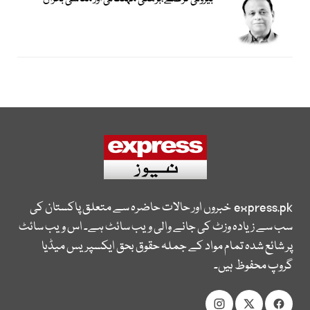
express.pk
خبروں اور حالات حاضرہ سے متعلق پاکستان کی
سب سے زیادہ وزٹ کی جانے والی ویب سائٹ ہے۔ اس ویب سائٹ
پر شائع شدہ تمام مواد کے جملہ حقوق بحق ایکسپریس میڈیا
گروپ محفوظ ہیں۔