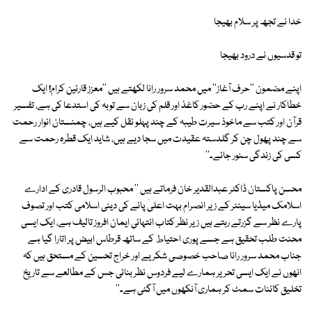
خدا نے تجھ پر سلام بھیجا
تو قدسیوں نے درود بھیجا
اپنے مضمون ''حرف آغاز'' میں محمد سرور رانا لکھتے ہیں ''معزز قارئین کرام! ایک
خطاکار نے اپنے رب کے حضور کاغذ اور قلم کی زبان سے توبہ کی استدعا کی ہے، تفسیر
قرآن اور کتب سے ماخوذ سیرت طیبہ کے چند پہلو نقل کیے ہیں، چمنستان انوار رحمت
سے چند پھول چن کر گلدستہ عقیدت میں سجا دیے ہیں، شاید ایک قطرہ رحمت سے
کسی کی زندگی سنور جائے۔''
محسن پاکستان ڈاکٹر عبدالقدیر خان فرماتے ہیں '' محبوب الرسول قادری کے ادارے
اسلامک میڈیا سینٹر کے زیر انصرام بہت اعلیٰ پائے کی دینی اسلامی کتب اور تصوف
پارے نظر سے گزرتے رہتے ہیں زیر نظر کتاب انتہائی ایمان افروز تالیف ہے، ایک ایسی
محنت طلب تحقیق ہے جسے پوری احتیاط کے ساتھ قرطاس ابیض پر اتارا گیا ہے
جناب محمد سرور رانا صاحب خصوصی شکریے اور خراج تحسین کے مستحق ہیں کہ
انھوں نے ایک ایسی تحریر ہمارے لیے فردوس نظر بنائی جس کے مطالعے سے تاریخ
تخلیق کائنات سمٹ کر ہماری آنکھوں میں آگئی ہے۔''