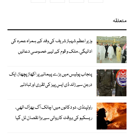
متعلقہ
وزیر اعظم شہباز شریف کی وفد کے ہمراہ عمرہ کی
ادائیگی، ملک و قوم کے لیے خصوصی دعائیں
پنجاب پولیس میں بڑے پیمانے پر اکھاڑ پچھاڑ، ایک
درجن سے زائد ڈی ایس پیز کی تقرری اور تبادلے
راولپنڈی، دو دکانوں میں اچانک آگ بھڑک اٹھی،
ریسکیو کی بروقت کارروائی سے بڑا نقصان ٹل گیا