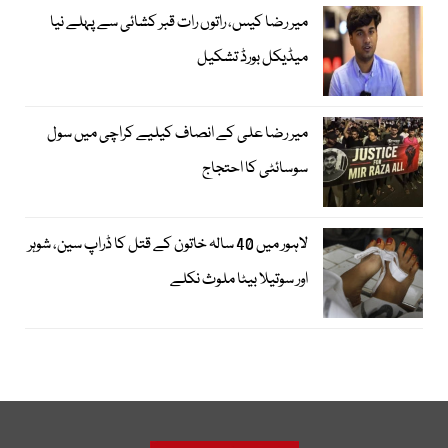
میر رضا کیس، راتوں رات قبر کشائی سے پہلے نیا
میڈیکل بورڈ تشکیل
میر رضا علی کے انصاف کیلیے کراچی میں سول
سوسائٹی کا احتجاج
لاہور میں 40 سالہ خاتون کے قتل کا ڈراپ سین، شوہر
اور سوتیلا بیٹا ملوث نکلے