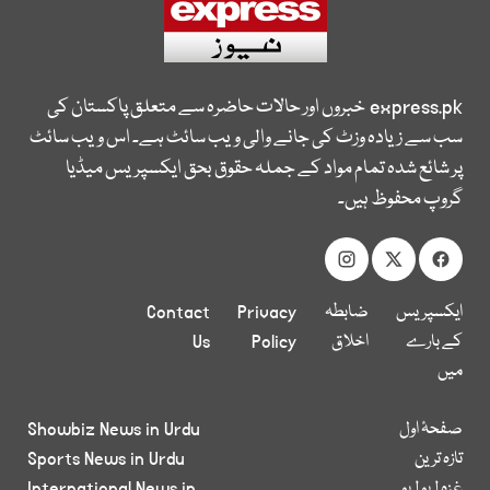
express.pk
خبروں اور حالات حاضرہ سے متعلق پاکستان کی
سب سے زیادہ وزٹ کی جانے والی ویب سائٹ ہے۔ اس ویب سائٹ
پر شائع شدہ تمام مواد کے جملہ حقوق بحق ایکسپریس میڈیا
گروپ محفوظ ہیں۔
ایکسپریس
ضابطہ
Privacy
Contact
کے بارے
اخلاق
Policy
Us
میں
صفحۂ اول
Showbiz News in Urdu
تازہ ترین
Sports News in Urdu
غزہ لہو لہو
International News in