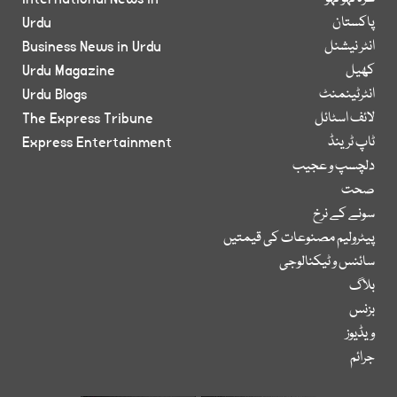
پاکستان
Urdu
انٹر نیشنل
Business News in Urdu
کھیل
Urdu Magazine
انٹرٹینمنٹ
Urdu Blogs
لائف اسٹائل
The Express Tribune
ٹاپ ٹرینڈ
Express Entertainment
دلچسپ و عجیب
صحت
سونے کے نرخ
پیٹرولیم مصنوعات کی قیمتیں
سائنس و ٹیکنالوجی
بلاگ
بزنس
ویڈیوز
جرائم