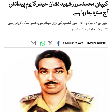
کیپٹن محمدسرور شہید نشان حیدر کا یوم پیدائش
آج منایا جا رہا ہے
انہوں نے 27 جولائی1948 میں کشمیر کے اوڑی سیکٹر میں دشمن ملک کی فوج سے
لڑتے ہوئے جام شہادت نوش کیا۔
November 10, 2020
Numainda Express