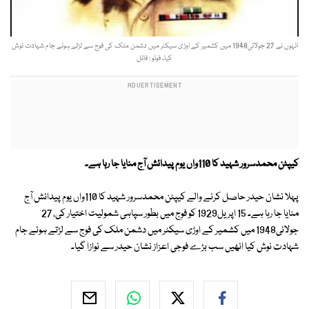
انہوں نے 27 جولائی1948 میں کشمیر کے اوڑی سیکٹر میں دشمن ملک کی فوج سے لڑتے ہوئے جام شہادت نوش
کیا۔ فوٹو : فائل
کیپٹن محمدسرور شہید کا 110واں یوم پیدائش آج منایا جا رہا ہے۔
پہلا نشان حیدر حاصل کرنے والے کیپٹن محمدسرور شہید کا 110واں یوم پیدائش آج
منایا جا رہا ہے۔
15 اپریل1929 کو فوج میں بطور سپاہی شمولیت اختیار کی، 27
جولائی1948 میں کشمیر کے اوڑی سیکٹر میں دشمن ملک کی فوج سے لڑتے ہوئے جام
شہادت نوش کیا انھیں سب بڑے فوجی اعزاز نشان حیدر سے نوازا گیا۔