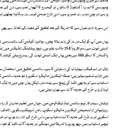
2014 سے میری یونیورسٹی (چائنیز اکیڈمی آف سائنسز) اس فہرست میں پہلے 
یونیورسٹی کا دوسرا، آکسفورڈ کا ساتواں اور کیمبرج کا آٹھواں نمبر ہے۔ اس کے 
پر ہے اور چین دوسرے نمبر پر ہے۔ اسی طرح جرمنی تیسرے، برطانیہ چوتھے اور 
اس سے یہ بات عیاں ہے کہ امریکا کے بعد تحقیق کے معیار کے لحاظ سے بھی 
یہاں میں آپ کو ایک مزے کی بات بتاتا چلوں۔ چائنیز اکیڈمی آف سائنسز میں نیشن
پاکستان کا اسکور 180 ہے یعنی یہاں ایک انسٹی ٹیوٹ کی ریسرچ پبلی کیشنز کا معیار اور تعداد پورے پاکستان سے دگنی ہے!
ایک اور اہم فیکٹر سہولیات کی دستیابی کا ہے۔ سائنسی تحقیق میں استعمال 
میں نایاب تسلیم ہوتے ہیں؛ جبکہ الیکٹرون مائیکرو اسکوپ (جو جدید سائنسی ت
دستیاب ہے اور وہ بھی طلبا کی پہنچ سے بہت دور۔ لیکن یہاں چین میں یہ لوگ تع
لیبارٹریز ہر طرح کے جدید آلات سے بھری ہوئی ہیں۔
نیشنل سینٹر فار نینو سائنس اینڈ ٹیکنالوجی میں، جہاں میں تعلیم حاصل کر ر
ریزولیوشن ٹرانسمیشن الیکٹرون مائیکرو اسکوپ، رامن اسپیکٹروسکوپی، اٹامک فور
اسکوپی اور ہر طرح کے جدید آلات دستیاب ہیں۔ اس طرح کے ادارے یورپ اور ا
نیچے دستیاب ہوں۔ پھر یورپ یا امریکا میں مہنگے اور جدید آلات طلبا کو خود