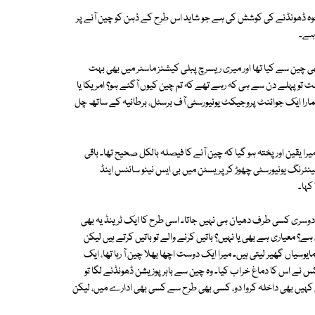
 وجوہ ڈھونڈنے کی کوشش کی ہے جو شاید اس طرح کے ذہن کو چین آنے پر
ہے۔
لے ہیں۔ میں نے ماسٹرز بھی چین سے کیا تھا اور میری ریسرچ پبلی کیشنز ماسٹر میں بھی بہت
ست تو پہلے دن سے ہی کہ رہے تھے کہ تم چین کیوں آگئے ہو؟ امریکا یا
مارا ایک جوائنٹ پروجیکٹ یونیورسٹی آف برسٹل، برطانیہ کے ساتھ چل
ا یقین اور پختہ ہو گیا کہ چین آنے کا فیصلہ بالکل صحیح تھا۔ باقی
ئرنگ یونیورسٹی چھوڑ کر پریسٹن میں بی ایس نینو سائنس اینڈ
کہا۔
ر، دوسری کسی طرف دھیان ہی نہیں جاتا۔ اسی طرح کا ایک ٹرینڈ یہ بھی
ے؟ معیاری ہے بھی یا نہیں؟ باتیں کرنے والے تو باتیں کرتے ہیں لیکن
اں گھیر لیتی ہیں۔ میرا ایک دوست اچھا بھلا چین آ رہا تھا، ایک
س نے اس کا دماغ خراب کیا۔ وہ چین سے باہر پوزیشن ڈھونڈنے لگا تو
کہیں بھی داخلہ کروا دو، کسی بھی طرح سے کسی بھی ادارے میں، لیکن