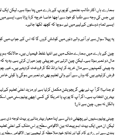
ہمارے ہاں اکثر طالب علموں کو یورپ کے بارے میں پتا ہوتا ہے۔ لیکن ایک تو
ہیں جس کی وجہ سے طلبا کو خود سے اچھا خاصا خرچہ کرنا پڑتا ہے۔ ایسے می
ایسے تمام دوستوں کےلیے میں نے سوچا کہ کچھ لکھا جائے۔
یہ پہلا سوال ہے اور آنے والے دنوں میں کوشش کروں گا کہ اس کے جواب میں
چین کے بارے میں ہمارے ملک میں بے انتہا غلط فہمیاں ہیں۔ حالانکہ ہم پڑ
مال دو نمبر ہوتا ہے۔ لیکن چین اترتے ہی جو پہلی چیز حیران کرتی ہے، وہ یہ کہ د
وہ چینی کمپنیوں سے مال خرید کر اپنا برانڈ لگا کر فروخت کردیتے ہیں۔ خیر، چ
فرض کرلیتے ہیں کہ وہاں سے آنے والی تعلیم بھی دو نمبر ہی ہوگی یا کوئی خاص
تو جناب! اگر آ پ نے بھی گریجویشن مکمل کرلیا ہے اور مزید اعلیٰ تعلیم کے
بہترین انتخاب ہے۔ اگر آپ کا یورپ یا امریکا کی کسی اچھی یونیورسٹی میں اسکال
بالکل نہ ہوں، چین ہے ناں!
چینی یونیورسٹیوں نے پچھلی دہائی سے اپنا معیار بہتر بنانے پر بہت توجہ دی 
لیکن ان میں ایک بہت اہم پیمانہ بین الاقوامی سطح پر اس ملک کے اعلیٰ تعل
بندی سے اس رخ پر کام کیا اور نتائج خود ملاحظہ کر لیجیے: بین الاقوامی سطح