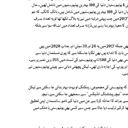
(QS Ranking System) ہے۔ 2016 میں کیو ایس رینکنگ کے مطابق چین کی 4 یونیورسٹیاں دنیا کی 100 بہترین یونیورسٹیوں میں شامل تھیں۔ حال
ہی میں 2021 کی کیو ایس رینکنگ جاری ہوئی اس کے مطابق 7 چینی یونیورسٹیاں دنیا کی 100 بہترین یونیورسٹیوں میں شامل ہیں۔ ہانگ کانگ، کہ جو
چین کے زیر انتطام علاقہ ہے، اسے بھی شامل کرلیں تو یہ تعداد 12ہوجاتی ہے۔ (2017 میں جب پہلی مرتبہ میں نے یہ بلاگ لکھا تھا تو یہ تعداد صرف
کا معیار بہتر بنا رہے ہیںڈ) نہ صرف تعداد میں اضافہ ہوا ہے بلکہ
مثلاّ شنگخواہ اور پیکنگ یونیورسٹی کی 2016 میں رینکنگ بالترتیب 25 اور 41 تھی جبکہ 2017 میں یہ 24 اور 39 ہوئی؛ اور جناب 2020 میں یہی
نا مشکل ہے؟ اس بات کا اندازہ یوں بھی لگایا جاسکتا ہے کہ پوری مسلمان دنیا سے
صرف ایک یونیورسٹی ٹاپ 100 میں شامل ہے جبکہ پاکستان کی بہترین یونیورسٹی بھی دنیا کی 500 ٹاپ یونیورسٹیز کی لسٹ میں 355 ویں نمبر پر ہے۔
یورپ کی اجارہ داری تھی۔ لیکن پچھلی دہائی سے چینی یونیورسٹیوں نے
 ہے۔
 یونیورسٹی کی مجموعی رینکنگ تو بہت بہتر بنائی جا سکتی ہے لیکن
وضاحت ''نیچر پبلشنگ انڈیکس'' سے سمجھی جا سکتی ہے۔ نیچر
گ انڈیکس دنیا بھر میں سائنسی تحقیق شائع کرنے والے انتہائی اہم 68 ایسے جرائد کا احاطہ کرتا ہے جن میں دنیا کے نامور سائنسدان اپنی تحقیق
ٹھا کرکے ترتیب دیا جاتا ہے جس سے کسی بھی یونیورسٹی یا ملک میں