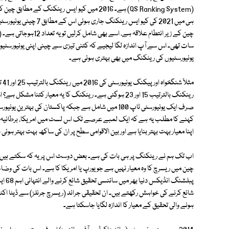
سات تھی۔ اس سے آپ اندازہ لگا لیجیے کہ کتنی تیزی سے چینی اپنی یونیورسٹیوں 
یونیورسٹیوں کی رینکنگ میں بھی بہتری ہوئی ہے۔
رینکنگ بالترتیب 15 اور 23 ہوگئی ہے۔ رینکنگ کا یہ معیار کت
کہنے کا مطلب یہ ہے کہ ایک لمبے عرصے تک اس لسٹ میں امریکا، برطانیہ اور 
اپنا معیار بہت بہتر بنایا ہے اور بین الاقوامی سطح پر ان کی ساکھ بہت بہتر ہوئی
اب تک ہم نے رینکنگ پر ہی بات کی ہے۔ بعض دوست اس پر یہ کہ سکتے ہیں کہ
چین میں ریسرچ کا وہ معیار نہیں ہے جو یورپ یا امریکا کا ہے۔ اس بات کی 
پبلشن
شائع کرنے کی خواہش رکھتے ہیں۔ ان تحقیقی جرائد (ریسرچ جرنلز) سے ڈیٹا اک
ہونے والی تحقیق کے معیار کا اندازہ لگایا جاسکتا ہے۔