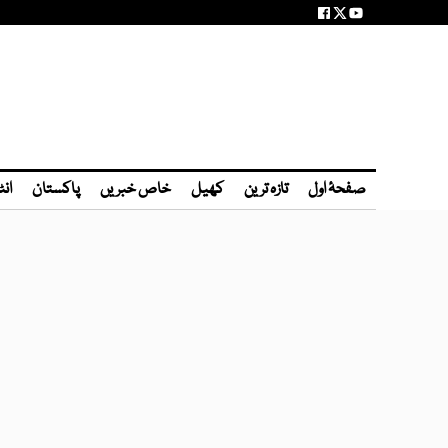
صفحۂ اول
تازہ ترین
کھیل
خاص خبریں
پاکستان
انٹ