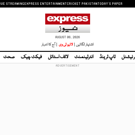
IVE STREAMING
EXPRESS ENTERTAINMENT
CRICKET PAKISTAN
TODAY'S PAPER
AUGUST 06, 2026
اشتہار لگائیں |
لائیو ٹی وی
| آج کا اخبار
ر نیشنل
ٹاپ ٹرینڈ
انٹرٹینمنٹ
لائف اسٹائل
فیکٹ چیک
صحت