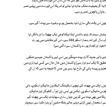
نمبر پر ہے۔ یہ بات قابل غور ہے کہ اس سال اس فہرست میں ہارورڈ
علاوہ اگر بحیثیت ملک جائزہ لیا جائے تو امریکا اس فہرست میں پہلے نمبر
جاپان پانچویں نمبر پر ہے۔
چین اس وقت باقی ساری دنیا، بشمول یورپ وغیرہ سے بہت آگے ہے۔
ل سینٹر فار نینو سائنس اینڈ ٹیکنالوجی ایک چھوٹا سا اور بالکل نیا
انسٹی ٹیوٹ ہے۔ ہم تقریباً 354 طالب علم ہیں۔ نیچر پبلشنگ انڈیکس میں ایک سال کے اندر ہمارا اسکور 344 ہے۔ اس کے مقابلے میں پورے
ہونے والے جدید آلات بہت مہنگے ہیں اسی لیے پاکستان جیسے ملکوں
حقیق کا ایک اہم اوزار ہے) پاکستان میں خال خال ہی کسی لیبارٹری میں
لیم پر پیسہ پانی کی طرح بہا رہے ہیں جس کا نتیجہ یہ ہے کہ ان کی
ہا ہوں، ایک ہی چھت کے نیچے اسکیننگ الیکٹرون مائیکرو اسکوپ، ہائی
س مائیکرو اسکوپی، ایکس پی ایس، این ایم آر، کنفوکل لیزر مائیکرو
مریکا میں بھی بہت ہی کم ہیں جہاں ساری سہولیات ایک ہی چھت کے
 سے استعمال نہیں کرنے دیئے جاتے بلکہ مشین آپریٹرز طلبا سے سیمپلز