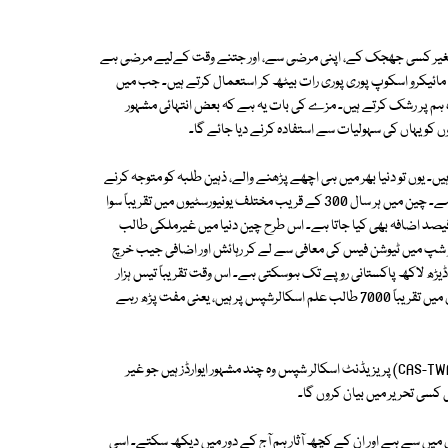
ں، بغیر کسی جھجک کے، اپنی مرضی سے، اور جتنے وقت کےلیے مرضی ہے
ون مائیکرو اسکوپ پوری پوری رات بیٹھ کر استعمال کرتے ہیں۔ جب میں
 وہ ہم پر رشک کرتے ہیں۔ مزے کی بات یہ ہے کہ بعض انتہائی مشہور
روں کو یہاں کی سہولیات سے استفادہ کرنے دیا جائے گا۔
ں۔ یوں تو دنیا بھر میں ہی اچھے پڑھنے والے، ذہین طلبہ کو متوجہ کرنے
کےلیے اسکالر شپس جاری کی جاتی ہیں لیکن چین میں ان کی تعداد بہت زیادہ ہے۔ چین میں ہر سال 300 کے قریب مختلف یونیورسٹیوں میں تقریباً سوا
 لاکھ (225,000) غیر ملکی طلبا کو داخلہ دیا جاتا ہے اور ہر سال اس میں 5 فیصد اضافہ بھی کیا جاتا ہے۔ اس طرح چین دنیا میں غیرملکی طالب
 شپ میں ٹیوشن فیس کی معافی سے لے کر رہائش اور اضافی جیب خرچ
ہزار پاکستانی روپے سے لے کر ڈیڑھ لاکھ پاکستانی روپے تک ہوسکتی ہے۔ اس وقت تقریباً تیس ہزار
پاکستانی طلبہ چین کی مختلف یونیورسٹیوں میں تعلیم حاصل کر رہے ہیں اور ان میں تقریباً 7000 طالب علم اسکالرشپس پر ہیں، یعنی مفت پڑھ رہے
چائنیز گورنمنٹ اسکالرشپس، چائنیز یونیورسٹیز اسکالرشپس اور کیس ٹواس (CAS-TWAS) پریزیڈنٹ اسکالر شپس وہ چند مشہور ایوارڈز ہیں جو غیر
 کسی تحریر میں بیان کروں گا۔
ں میں سے ہے اور ان کے کچھ آثار ہم آج کے دور میں دیکھ سکتے۔ اسی