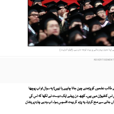
پنا معیار بہتر بنانے پر بہت توجہ دی ہے۔ (فوٹو: انٹرنیٹ)
لب علموں کو پڑھنے چین جانا چاہیے یا نہیں؟ یہ سوال تو اب پوچھا
ی اس کنفیوژن میں ہیں۔ کچھ دن پہلے ایک دوست نے لکھا کہ اس کی
جانے سے منع کردیا۔ یہ پڑھ کر بہت افسوس ہوا۔ اب وہ بے چارہ پریشان