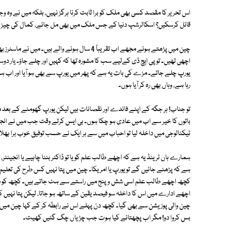
اس تحریر کا مقصد کسی بھی ملک کو برا ثابت کرنا ہرگز نہیں، بلکہ میں نے وہ
قائل کرسکیں؟ اسکالرشپ دنیا کے جس ملک میں بھی مل جائے، کمال کی چیز 
چین میں پڑھتے ہوئے مجھے اب تقریباً 4 سال ہونے وا
اچھی تھیں۔ تو پی ایچ ڈی کےلیے سب کا مشورہ تھا کہ کہیں اور چلے جاؤ۔ یار دو
یورپ چلے جاتے۔ مزے کی بات یہ ہے کہ پھر میں یورپ سے بھی ہو آیا اور اب ہ
رہا ہے، وہاں بھی رہ کر آیا ہوں۔
تو جناب! ہر جگہ کے اپنے فائدے اور نقصانات ہیں لیکن یورپ گھومنے کے بعد میر
باتوں کا خیر سے اب میں عادی ہو چکا ہوں۔ بی ایس کرتے وقت جب میں نے انجین
ٹیکنالوجی میں داخلہ لیا تو احباب میں سے ہر ایک نے حسب توفیق خوب برا بھلا 
ہمارے ہاں ٹرینڈ یہ ہے کہ اچھے طالب علم کو یا تو ڈاکٹر بننا چاہیے یا انجینئ
ہے کہ پڑھنے جائیں گے تو یورپ یا امریکا۔ چین میں پتا نہیں کس طرح کی تعلیم ہ
کچھ اچھے طالب علم اسی شش و پنج میں راستے سے ہٹ جاتے ہیں۔ کچھ کو مایوسی
اچھے ادارے میں اس کا داخلہ سو فیصد یقین کے ساتھ ہو جاتا، لیکن پتا نہیں ک
چین والی پوزیشن سے بھی گیا۔ کچھ دن پہلے اس نے رابطہ کر کے کہا چین میں 
بس کروا دو! مگر اب پچھتائے کیا ہوت جب چڑیاں چگ گئیں کھیت۔