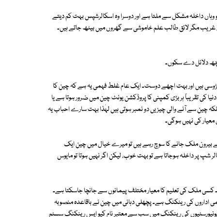
 وہاں داخلہ مشکل سے ملتا ہے اور دوسرا وہ اسکالرشپس بہت کم دیتے
ں غریب مگر لائق طالب علم خاموشی سے گھروں میں بیٹھ جاتے ہیں۔
 کچھ دلائل دے سکوں۔
وسی ہیں اور بہت اچھے دوست۔ ایک عام غلط فہمی یہ ہے کہ چین کا
نیا کی تقریباً ہر بڑی کمپنی کا پروڈکشن یونٹ چین میں ضرور ہوتا ہے یا
ونکہ چین سے آنے والی چیزیں دو نمبر ہوتی ہیں لہٰذا بہت سارے احباب یہ
 معیار کی نہیں ہوگی۔
لیے بیرون ملک جانے کا سوچ رہے ہیں تو میرے خیال میں چین ایک
ر شپ پر داخلہ ہوجاتا ہے تو بہت خوب، لیکن اگر نہیں ہوتا تو مایوس
ہے۔ کسی ملک کی تعلیم کا معیار مختلف پیمانوں سے جانچا جاسکتا ہے۔
یمی اداروں کی رینکنگ ہے۔ پچھلی دہائی میں چین نے باقاعدہ منصوبہ
 پر یونیورسٹیوں کی رینکنگ میں سب سے معتبر نام کیو ایس رینکنگ سسٹم