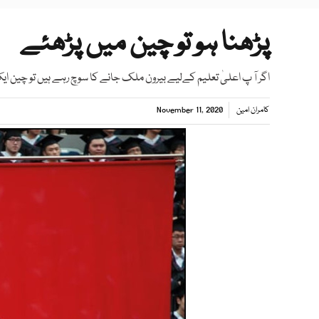
پڑھنا ہو تو چین میں پڑھئے
اگر آ پ اعلیٰ تعلیم کےلیے بیرون ملک جانے کا سوچ رہے ہیں تو چین ا
کامران امین
November 11, 2020