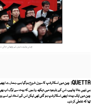
چینی یونیورسٹیوں نے پچھلی دہائی سے ا
QUETTA:
چین میں اسکالرشپ کا سیزن شروع ہوگیا ہے۔ ہمارے اچھے طا
ہی نہیں جانا چاہیے۔ اس کے باوجود میں دیکھ رہا ہوں کہ بہت سے لوگ اب بھ
چین میں ایک بہت اچھی اسکالرشپ ہو گئی تھی لیکن اس کے استاد نے اسے وہاں 
تھا کہ غلطی کر دی۔