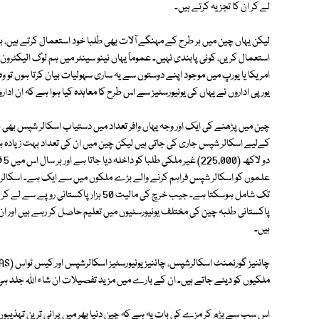
لے کر ان کا تجزیہ کرتے ہیں۔
لیکن یہاں چین میں ہر طرح کے مہنگے آلات بھی طلبا خود استعمال کرتے ہی
استعمال کریں، کوئی پابندی نہیں۔ عموماً یہاں نینو سینٹر میں ہم لوگ الیکٹر
امریکا یا یورپ میں موجود اپنے دوستوں سے یہ ساری سہولیات بیان کرتا ہوں تو
یورپی اداروں نے یہاں کی یونیورسٹیز سے اس طرح کا معاہدہ کیا ہوا ہے کہ ان ادا
چین میں پڑھنے کی ایک اور وجہ یہاں وافر تعداد میں دستیاب اسکالر شپس بھی ہی
دو
علموں کو اسکالر شپس فراہم کرنے والے بڑے ملکوں میں سے ایک ہے۔ اسکالر
تک شامل ہوسکتا ہے۔ جیب خرچ کی مالیت 50 
ہیں۔
ملکیوں کو دیئے جاتے ہیں۔ ان کے بارے میں مزید تفصیلات ان شاء اللہ جلد ہی
اس سب سے بڑھ کر مزے کی بات یہ ہے کہ چین دنیا بھر میں پرانی ترین تہذیبو