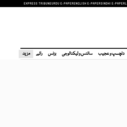
EXPRESS TRIBUNE
URDU E-PAPER
ENGLISH E-PAPER
SINDHI E-PAPER
L
دلچسپ و عجیب
سائنس و ٹیکنالوجی
بزنس
رائے
مزید