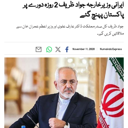
ایرانی وزیرخارجہ جواد ظریف 2 روزہ دورے پر
پاکستان پہنچ گئے
جواد ظریف کل صدر مملکت ڈاکٹر عارف علوی اور وزیر اعظم عمران خان سے
ملاقاتیں کریں گے۔
November 11, 2020
Numainda Express