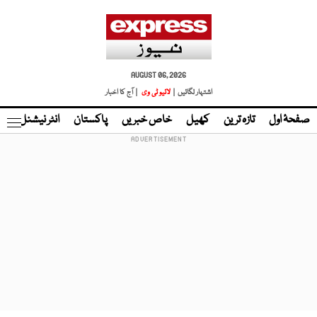
AUGUST 06, 2026
اشتہار لگائیں |
لائیو ٹی وی
| آج کا اخبار
صفحۂ اول
تازہ ترین
کھیل
خاص خبریں
پاکستان
انٹر نیشنل
ٹا