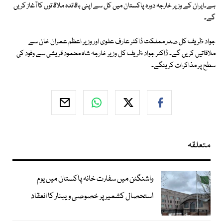
ہے۔ایران کے وزیر خارجہ دورہ پاکستان میں کل سے اپنی باقائدہ ملاقاتوں کا آغاز کریں
گے۔
جواد ظریف کل صدر مملکت ڈاکٹر عارف علوی اور وزیر اعظم عمران خان سے
ملاقاتیں کریں گے۔ ڈاکٹر جواد ظریف کل وزیر خارجہ شاہ محمود قریشی سے وفود کی
سطح پر مذاکرات کرینگے۔
متعلقہ
واشنگٹن میں سفارت خانہ پاکستان میں یوم
استحصال کشمیر پر خصوصی ویبنار کا انعقاد