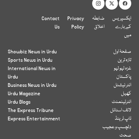
ایکسپریس
ضابطہ
Privacy
Contact
کے بارے
اخلاق
Policy
Us
میں
صفحۂ اول
Showbiz News in Urdu
تازہ ترین
Sports News in Urdu
غزہ لہو لہو
International News in
پاکستان
Urdu
انٹر نیشنل
Business News in Urdu
کھیل
Urdu Magazine
انٹرٹینمنٹ
Urdu Blogs
لائف اسٹائل
The Express Tribune
ٹاپ ٹرینڈ
Express Entertainment
دلچسپ و عجیب
صحت