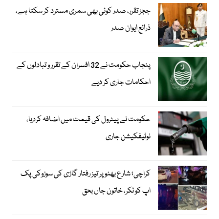
ججز تقرر، صدر کوئی بھی سمری مسترد کر سکتا ہے،
ذرائع ایوان صدر
پنجاب حکومت نے 32 افسران کے تقرر و تبادلوں کے
احکامات جاری کر دیے
حکومت نے پیٹرول کی قیمت میں اضافہ کردیا،
نوٹیفکیشن جاری
کراچی؛ شارع بھٹو پر تیز رفتار گاڑی کی سوزوکی پک
اپ کو ٹکر، خاتون جاں بحق