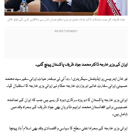
جواد ظریف کل صدر مملکت ڈاکٹر عارف علوی اور وزیر اعظم عمران خان سے ملاقاتیں کریں گے۔ فوٹو : فائل
ایران کے وزیر خارجہ ڈاکٹر محمد جواد ظریف پاکستان پہنچ گئے۔
نور خان ایئر بیس پر ایڈیشنل سیکریٹری اے آئی ٹی صفدر حیات،ایرانی سفیر سید محمد
حسینی،ایرانی سفارت خانے اور وزارت خارجہ حکام نے ایرانی وزیر خارجہ کا استقبال کیا۔
ایرانی وزیر خارجہ پاکستان کا دو روزہ سرکاری دورہ کر رہے ہیں جب کہ ایران کے نمائندہ
خصوصی برائے افغانستان محمد ابراہیم طاہریان بھی جواد ظریف کے ہمراہ وفد میں
شامل ہیں۔
ایرانی وزیر خارجہ کے ہمراہ اعلی سطح کا سیاسی و اقتصادی وفد بھی اسلام آباد پہنچا