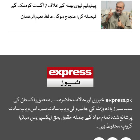
پیٹرولیم لیوی بھتہ کے خلاف 7 اگست کو ملک گیر
فیصلہ کن احتجاج ہوگا، حافظ نعیم الرحمان
express.pk
خبروں اور حالات حاضرہ سے متعلق پاکستان کی
سب سے زیادہ وزٹ کی جانے والی ویب سائٹ ہے۔ اس ویب سائٹ
پر شائع شدہ تمام مواد کے جملہ حقوق بحق ایکسپریس میڈیا
گروپ محفوظ ہیں۔