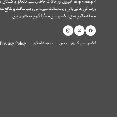
express.pk
خبروں اور حالات حاضرہ سے متعلق پاکستان 
وزٹ کی جانے والی ویب سائٹ ہے۔ اس ویب سائٹ پر شائع شدہ
جملہ حقوق بحق ایکسپریس میڈیا گروپ محفوظ ہیں۔
ایکسپریس کے بارے میں
ضابطہ اخلاق
Privacy Policy