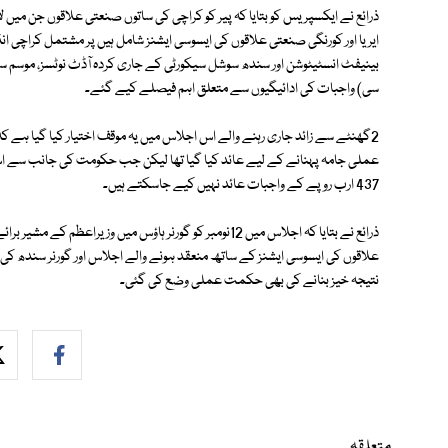
ذرائع نے ایکسپریس کو بتایا کہ پیر کو کراچی کی ساتوں صنعتی علاقوں جن میں ل
ایریا اور کورنگی صنعتی علاقوں کی ایسوسی ایشنز شامل ہیں پر مشتمل کراچی ان
بینیفٹ انسٹیٹوشن اور سندھ سوشل سیکورٹی کے جاری کردہ آڈٹ نوٹسز، موسم 
سی) واجبات کی ادائیگیوں سے متعلق اہم فیصلے کیے گئے۔
2گھنٹے سے زائد جاری رہنے والے اس اجلاس میں یہ موقف اختیار کیا گیا ہے ک
عملی جامہ پہنانے کے لیے عائد کیا گیا تھا لیکن جب حکومت کی جانب سے اس 
437 ارب روپے کے واجبات عائد نہیں کیے جاسکتے ہیں۔
ذرائع نے بتایا کہ اجلاس میں 12نومبر کو گورنر ہاؤس میں وز
علاقوں کی ایسوسی ایشنز کے ساتھ منعقد ہونے والے اجلاس اور گورنر سندھ کی 
نتیجہ خیز بنانے کی بھی حکمت عملی وضع کی گئی۔
متعلقہ