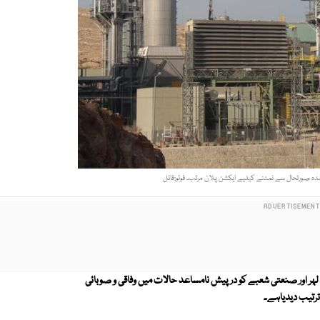
شدہ صورتحال سے نمٹنے کیلیے ایکشن پلان مرتب۔ فوٹو:فائل
 لہر اور صنعتی شعبے کو درپیش نامساعد حالات میں وفاقی و صوبائی
ترتیب دیدیاہے۔