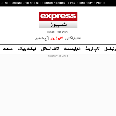
IVE STREAMING
EXPRESS ENTERTAINMENT
CRICKET PAKISTAN
TODAY'S PAPER
AUGUST 09, 2026
اشتہار لگائیں |
لائیو ٹی وی
| آج کا اخبار
ر نیشنل
ٹاپ ٹرینڈ
انٹرٹینمنٹ
لائف اسٹائل
فیکٹ چیک
صحت