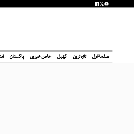
صفحۂ اول
تازہ ترین
کھیل
خاص خبریں
پاکستان
انٹ