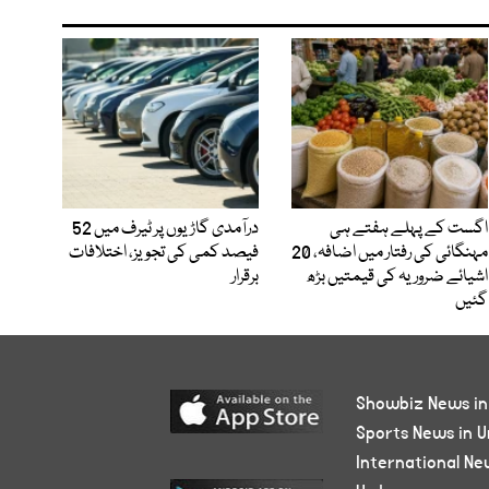
اگست کے پہلے ہفتے ہی
درآمدی گاڑیوں پر ٹیرف میں 52
مہنگائی کی رفتار میں اضافہ، 20
فیصد کمی کی تجویز، اختلافات
اشیائے ضروریہ کی قیمتیں بڑھ
برقرار
گئیں
Showbiz News in
Sports News in U
International Ne