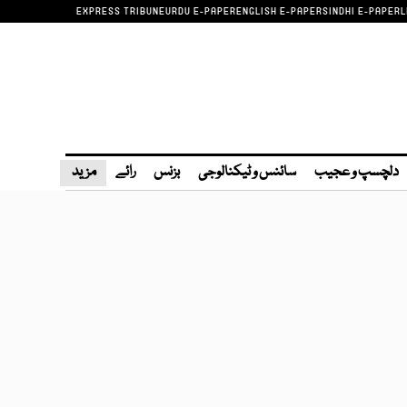
EXPRESS TRIBUNE
URDU E-PAPER
ENGLISH E-PAPER
SINDHI E-PAPER
L
دلچسپ و عجیب
سائنس و ٹیکنالوجی
بزنس
رائے
مزید