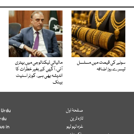
سونے کی قیمت میں مسلسل
مالیاتی ٹیکنالوجی میں بہتری
تیسرے روز اضافہ
آئی، آگہی کے بغیر خطرات کا
اندیشہ بھی ہے، گورنر اسٹیٹ
بینک
صفحۂ اول
 Urdu
تازہ ترین
rdu
غزہ لہو لہو
ws in