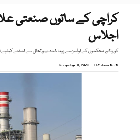
کراچی کے ساتوں صنعتی علاقو
اجلاس
کورونا اور محکموں کے نوٹسز سے پیدا شدہ صورتحال سے نمٹنے کیلیے 
November 11, 2020
Ehtisham Mufti