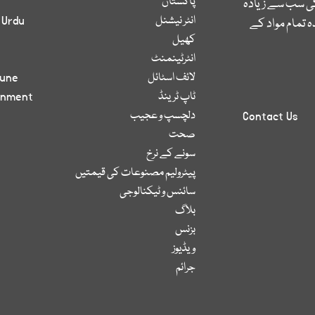
پاکستان
کی سب سے زیادہ
انٹر نیشنل
 Urdu
 تمام مواد کے
کھیل
انٹرٹینمنٹ
لائف اسٹائل
bune
ٹاپ ٹرینڈ
inment
دلچسپ و عجیب
Contact Us
صحت
سونے کے نرخ
پیٹرولیم مصنوعات کی قیمتیں
سائنس و ٹیکنالوجی
بلاگ
بزنس
ویڈیوز
جرائم