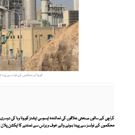
کورونا اور محکموں کے نوٹسز سے پیدا 
کراچی کے ساتوں صنعتی علاقوں کی نمائندہ ایسوسی ایشنز کورونا وبا کی دوسری
محکموں کے نوٹسز سے پیدا ہونے والے خوف و ہراس سے نمٹنے کا ایکشن پلان 