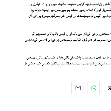
انڈھی، بن قاسم، نارتھ کراچی، سائیٹ، سائیٹ سپر ہائی وے، فیڈرل بی
ڈسٹریل فورم کا اجلاس میں منعقد ہوا ہے جس میں ایمپلائزاولڈ ایج
سرما میں گیس لوڈ مینجمنٹ اور گیس انفرااسٹرکچر سیس(جی آئی ڈی
ہ صنعتوں پر جی آئی ڈی سی پاک ایران گیس پائپ لائن منصوبے کو
منصوبے کو ختم کردیا گیاہے تو صنعتوں پر جی آئی ڈی سی کی مد میں
یراعظم کے مشیر برائے افرادی قوت و سمندر پار پاکستانی ذلفی بخاری کے ساتھ ساتوں صنعتی
سربراہی میں قائم ہونے والے سندھ انڈسٹریل لائڑن کمیٹی کے اجلاس کو