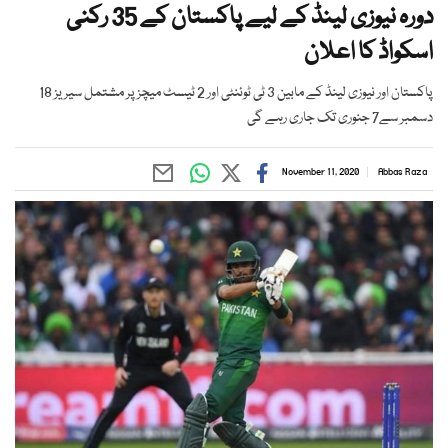
دورہ نیوزی لینڈ کے لیے پاکستان کے 35 رکنی
اسکواڈ کا اعلان
پاکستان اور نیوزی لینڈ کے مابین 3 ٹی ٹوئنٹی اور 2 ٹیسٹ میچز پر مشتمل سیریز 18
دسمبر سے7 جنوری تک جاری رہے گی
November 11, 2020
Abbas Raza