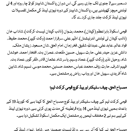
دسمبر سے7 جنوری تک جاری رہے گی، اس دوران پاکستان شاہینز کو 2 چار روزہ اور 4 ٹی
ٹوئنٹی میچز کھیلنے ہیں۔ پاکستان شاہینز کے دورہ نیوزی لینڈ کی مکمل تفصیلات
نیوزی لینڈ کرکٹ جلد جاری کردے گا۔
قومی اسکواڈ بابراعظم (کپتان)، محمد رضوان (نائب کپتان ٹیسٹ کرکٹ)، شاداب خان
(نائب کپتان ٹی ٹوئنٹی انٹرنیشنل)، اظہر علی، سرفراز احمد (وکٹ کیپر)، محمد حفیظ،
فواد عالم، عابد علی، عبداللہ شفیق، فخر زمان، امام الحق، شان مسعود، زیشان ملک،
دانش عزیز، حیدر علی، حارث سہیل، حسین طلعت، عمران بٹ، افتخار احمد، خوشدل
شاہ، روحیل نذیر (وکٹ کیپر)، عماد وسیم، یاسر شاہ، عثمان قادر، ظفر گوہر، عماد بٹ،
فہیم اشرف، حارث رؤف، محمد عباس، محمد حسنین، محمد موسیٰ، نسیم شاہ، شاہین
شاہ آفریدی، سہیل خان اور وہاب ریاض پر مشتمل ہے۔
مصباح الحق، چیف سلیکٹر اور ہیڈ کوچ قومی کرکٹ ٹیم؛
قومی کرکٹ ٹیم کے چیف سلیکٹر اور ہیڈ کوچ مصباح الحق کا کہنا ہے کہ کوویڈ 19 کے
باعث ہمیں نیوزی لینڈ میں 14 روزہ قرنطینہ کی مدت پوری کرنی ہے، دورہ نیوزی لینڈ
کےلیے ہم نے 2 مختلف ٹیموں پر مشتمل ایک مکمل اسکواڈ تشکیل دیا ہے۔
مصباح الحق نے کہا کہ آئی سی سی ورلڈ ٹیسٹ چیمپئن میں شامل نیوزی لینڈ کے