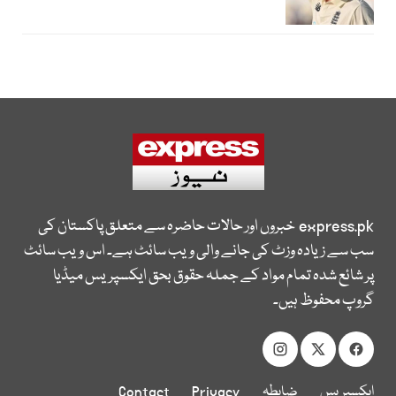
express.pk
خبروں اور حالات حاضرہ سے متعلق پاکستان کی
سب سے زیادہ وزٹ کی جانے والی ویب سائٹ ہے۔ اس ویب سائٹ
پر شائع شدہ تمام مواد کے جملہ حقوق بحق ایکسپریس میڈیا
گروپ محفوظ ہیں۔
ایکسپریس
ضابطہ
Privacy
Contact