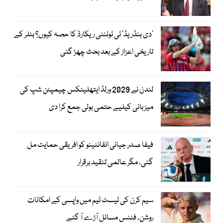
’دی ہنڈریڈ‘ ٹی ٹوئنٹی ریکارڈ کا حصہ کیوں؟ بٹلر کے
تاریخی اعزاز کے بعد بحث چھڑ گئی
لندن نے 2029 ورلڈ ایتھلیٹکس چیمپئن شپ کی
میزبانی کیلیے حتمی بولی جمع کرا دی
فیفا صدر جیانی انفانٹینو کو افریقی حمایت مل
گئی، مگر عالمی تنقید برقرار
سیم کرن کی ٹیسٹ ٹیم میں واپسی کے امکانات
روشن، فٹنس مسائل آڑے آ گئے