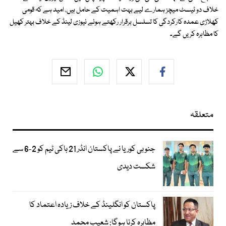
خلاف دو ٹیسٹ میچز ہمارے لیے بہت اہمیت کے حامل ہیں، امید ہے کہ قومی
کھلاڑی عمدہ کارکردگی کا تسلسل برقرار رکھتے ہوئے نیوزی لینڈ کے خلاف بہتر کھیل
کا مظاہرہ کریں گے۔
متعلقہ
جنوبی کوریا نے پاکستان انڈر 21 ہاکی ٹیم کو 2-6 سے
شکست دیدی
پاکستان کو انگلینڈ کے خلاف زیادہ اعتماد کا
مظاہرہ کرنا ہوگا: شعیب محمد