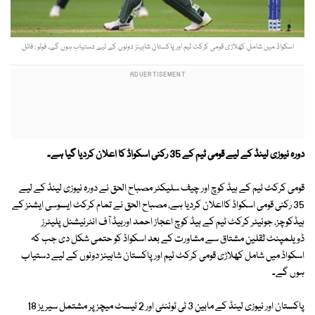
اسکواڈ میں شامل کھلاڑی قومی کرکٹ ٹیم اور پاکستان شاہینز دونوں کے لیے دستیاب ہوں گے۔ فوٹو : فائل
دورہ نیوزی لینڈ کے لیے قومی ٹیم کے 35 رکنی اسکواڈ کا اعلان کردیا گیا ہے۔
قومی کرکٹ ٹیم کے ہیڈ کوچ اور چیف سلیکٹر مصباح الحق نے دورہ نیوزی لینڈ کے لیے
35 رکنی قومی اسکواڈ کااعلان کردیا ہے، مصباح الحق نے تمام کرکٹ ایسوسی ایشنز کے
ہیڈکوچز، جونیئر کرکٹ ٹیم کے ہیڈ کوچ اعجاز احمد اورہیڈ آف انٹرنیشنل پلیئرز
ڈویلمپنٹ ثقلین مشتاق سے مشاورت کے بعد اسکواڈ کو حتمی شکل دی جب کہ
اسکواڈ میں شامل کھلاڑی قومی کرکٹ ٹیم اور پاکستان شاہینز دونوں کے لیے دستیاب
ہوں گے۔
پاکستان اور نیوزی لینڈ کے مابین 3 ٹی ٹوئنٹی اور 2 ٹیسٹ میچز پر مشتمل سیریز 18