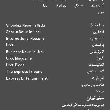
کے بارے
اخلاق
Policy
Us
میں
صفحۂ اول
Showbiz News in Urdu
تازہ ترین
Sports News in Urdu
غزہ لہو لہو
International News in
پاکستان
Urdu
انٹر نیشنل
Business News in Urdu
کھیل
Urdu Magazine
انٹرٹینمنٹ
Urdu Blogs
لائف اسٹائل
The Express Tribune
ٹاپ ٹرینڈ
Express Entertainment
دلچسپ و عجیب
صحت
سونے کے نرخ
پیٹرولیم مصنوعات کی قیمتیں