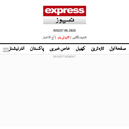
AUGUST 08, 2026
اشتہار لگائیں |
لائیو ٹی وی
| آج کا اخبار
صفحۂ اول
تازہ ترین
کھیل
خاص خبریں
پاکستان
انٹر نیشنل
ٹا