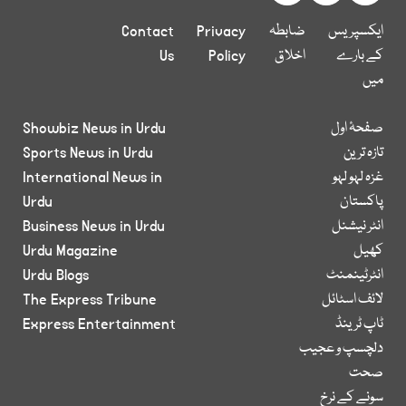
ایکسپریس
ضابطہ
Privacy
Contact
کے بارے
اخلاق
Policy
Us
میں
صفحۂ اول
Showbiz News in Urdu
تازہ ترین
Sports News in Urdu
غزہ لہو لہو
International News in
پاکستان
Urdu
انٹر نیشنل
Business News in Urdu
کھیل
Urdu Magazine
انٹرٹینمنٹ
Urdu Blogs
لائف اسٹائل
The Express Tribune
ٹاپ ٹرینڈ
Express Entertainment
دلچسپ و عجیب
صحت
سونے کے نرخ