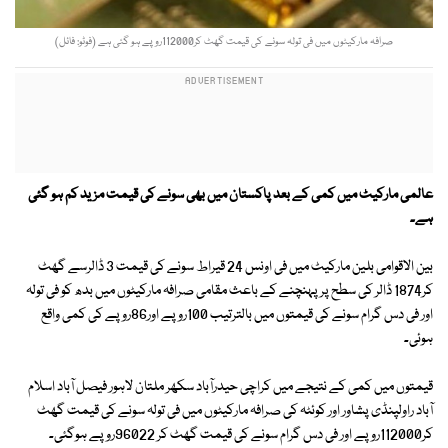
صرافہ مارکیٹوں میں فی تولہ سونے کی قیمت گھٹ کر112000روپے ہو گئی ہے (فوٹو: فائل)
عالمی مارکیٹ میں کمی کے بعد پاکستان میں بھی سونے کی قیمت مزید کم ہو گئی
ہے۔
بین الاقوامی بلین مارکیٹ میں فی اونس 24 قیراط سونے کی قیمت 3 ڈالرسے گھٹ
کر1874 ڈالر کی سطح پر پہنچنے کے باعث مقامی صرافہ مارکیٹوں میں بدھ کو فی تولہ
اور فی دس گرام سونے کی قیمتوں میں بالترتیب 100روپے اور86روپے کی کمی واقع
ہوئی۔
قیمتوں میں کمی کے نتیجے میں کراچی حیدرآباد سکھر ملتان لاہور فیصل آباد اسلام
آباد راولپنڈی پشاور اور کوئٹہ کی صرافہ مارکیٹوں میں فی تولہ سونے کی قیمت گھٹ
کر112000روپے اور فی دس گرام سونے کی قیمت گھٹ کر 96022روپے ہوگئی۔