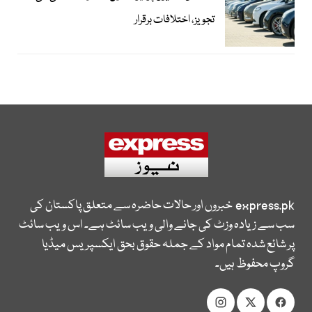
تجویز، اختلافات برقرار
express.pk
خبروں اور حالات حاضرہ سے متعلق پاکستان کی
سب سے زیادہ وزٹ کی جانے والی ویب سائٹ ہے۔ اس ویب سائٹ
پر شائع شدہ تمام مواد کے جملہ حقوق بحق ایکسپریس میڈیا
گروپ محفوظ ہیں۔