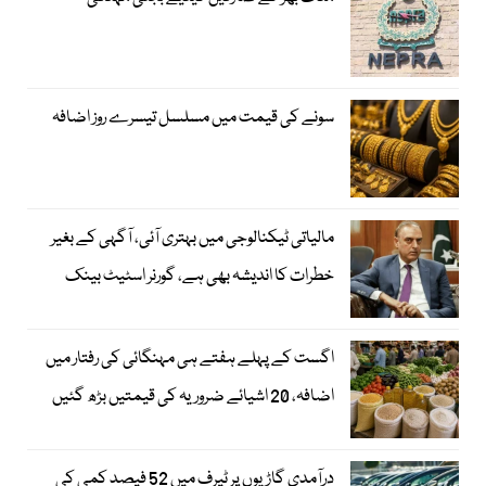
سونے کی قیمت میں مسلسل تیسرے روز اضافہ
مالیاتی ٹیکنالوجی میں بہتری آئی، آگہی کے بغیر
خطرات کا اندیشہ بھی ہے، گورنر اسٹیٹ بینک
اگست کے پہلے ہفتے ہی مہنگائی کی رفتار میں
اضافہ، 20 اشیائے ضروریہ کی قیمتیں بڑھ گئیں
درآمدی گاڑیوں پر ٹیرف میں 52 فیصد کمی کی