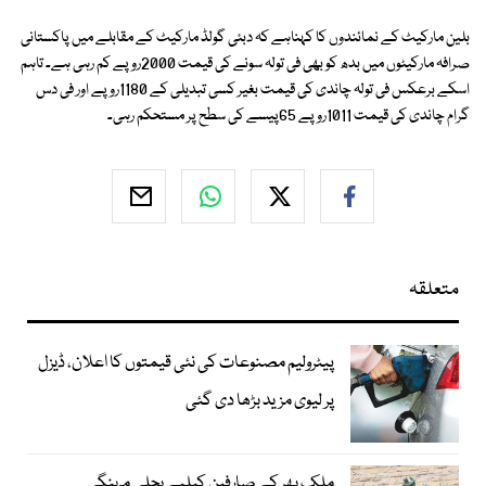
بلین مارکیٹ کے نمائندوں کا کہناہے کہ دبئی گولڈ مارکیٹ کے مقابلے میں پاکستانی
صرافہ مارکیٹوں میں بدھ کو بھی فی تولہ سونے کی قیمت 2000روپے کم رہی ہے۔ تاہم
اسکے برعکس فی تولہ چاندی کی قیمت بغیر کسی تبدیلی کے 1180روپے اور فی دس
گرام چاندی کی قیمت 1011روپے 65پیسے کی سطح پر مستحکم رہی۔
متعلقہ
پیٹرولیم مصنوعات کی نئی قیمتوں کا اعلان، ڈیزل
پر لیوی مزید بڑھا دی گئی
ملک بھر کے صارفین کیلیے بجلی مہنگی