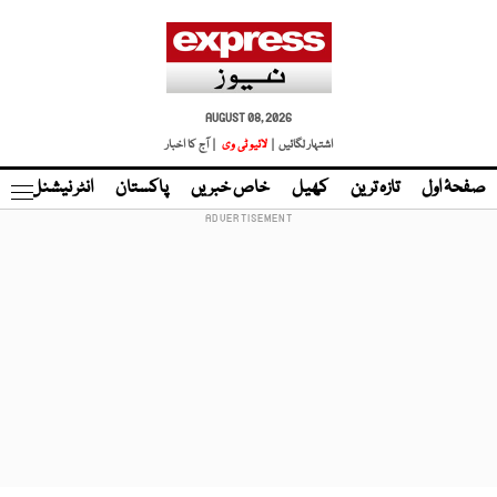
AUGUST 08, 2026
اشتہار لگائیں |
لائیو ٹی وی
| آج کا اخبار
صفحۂ اول
تازہ ترین
کھیل
خاص خبریں
پاکستان
انٹر نیشنل
ٹا