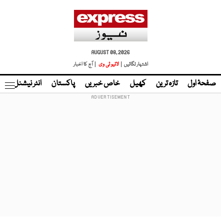
AUGUST 08, 2026
اشتہار لگائیں |
لائیو ٹی وی
| آج کا اخبار
صفحۂ اول
تازہ ترین
کھیل
خاص خبریں
پاکستان
انٹر نیشنل
ٹا