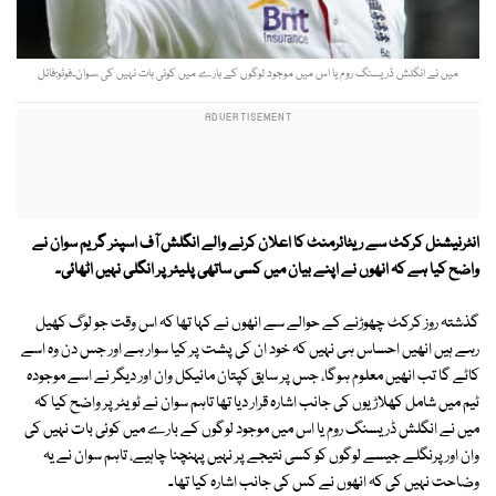
میں نے انگلش ڈریسنگ روم یا اس میں موجود لوگوں کے بارے میں کوئی بات نہیں کی ،سوان۔فوٹو:فائل
انٹرنیشنل کرکٹ سے ریٹائرمنٹ کا اعلان کرنے والے انگلش آف اسپنر گریم سوان نے
واضح کیا ہے کہ انھوں نے اپنے بیان میں کسی ساتھی پلیئر پر انگلی نہیں اٹھائی۔
گذشتہ روز کرکٹ چھوڑنے کے حوالے سے انھوں نے کہا تھا کہ اس وقت جو لوگ کھیل
رہے ہیں انھیں احساس ہی نہیں کہ خود ان کی پشت پر کیا سوار ہے اور جس دن وہ اسے
کاٹے گا تب انھیں معلوم ہوگا، جس پر سابق کپتان مائیکل وان اور دیگر نے اسے موجودہ
ٹیم میں شامل کھلاڑیوں کی جانب اشارہ قرار دیا تھا تاہم سوان نے ٹویٹر پر واضح کیا کہ
میں نے انگلش ڈریسنگ روم یا اس میں موجود لوگوں کے بارے میں کوئی بات نہیں کی
وان اور پرنگلے جیسے لوگوں کو کسی نتیجے پر نہیں پہنچنا چاہیے، تاہم سوان نے یہ
وضاحت نہیں کی کہ انھوں نے کس کی جانب اشارہ کیا تھا۔