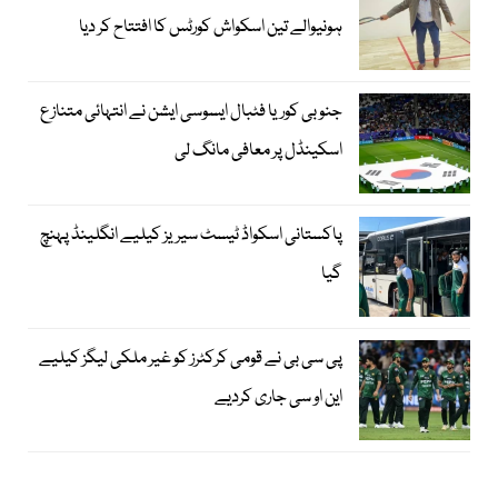
ہونیوالے تین اسکواش کورٹس کا افتتاح کر دیا
جنوبی کوریا فٹبال ایسوسی ایشن نے انتہائی متنازع
اسکینڈل پر معافی مانگ لی
پاکستانی اسکواڈ ٹیسٹ سیریز کیلیے انگلینڈ پہنچ
گیا
پی سی بی نے قومی کرکٹرز کو غیر ملکی لیگز کیلیے
این او سی جاری کردیے