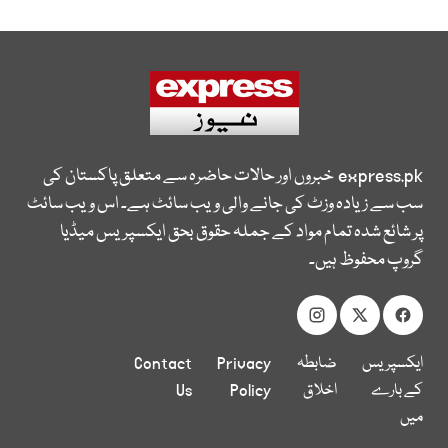
express.pk
خبروں اور حالات حاضرہ سے متعلق پاکستان کی
سب سے زیادہ وزٹ کی جانے والی ویب سائٹ ہے۔ اس ویب سائٹ
پر شائع شدہ تمام مواد کے جملہ حقوق بحق ایکسپریس میڈیا
گروپ محفوظ ہیں۔
ایکسپریس
ضابطہ
Privacy
Contact
کے بارے
اخلاق
Policy
Us
میں