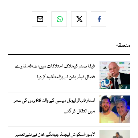
متعلقہ
فیفا صدر کیخلاف اختلافات میں اضافہ، ناروے
فٹبال فیڈریشن نے بڑا مطالبہ کر دیا
اسٹار فٹبالر لیونل میسی کے والد 68 برس کی عمر
میں انتقال کر گئے
لاہور: اسکواش لیجنڈ جہانگیر خان نے نئے تعمیر