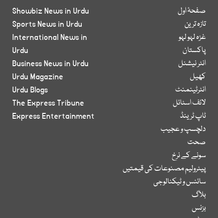
صفحۂ اول
Showbiz News in Urdu
تازہ ترین
Sports News in Urdu
غزہ لہو لہو
International News in
پاکستان
Urdu
انٹر نیشنل
Business News in Urdu
کھیل
Urdu Magazine
انٹرٹینمنٹ
Urdu Blogs
لائف اسٹائل
The Express Tribune
ٹاپ ٹرینڈ
Express Entertainment
دلچسپ و عجیب
صحت
سونے کے نرخ
پیٹرولیم مصنوعات کی قیمتیں
سائنس و ٹیکنالوجی
بلاگ
بزنس