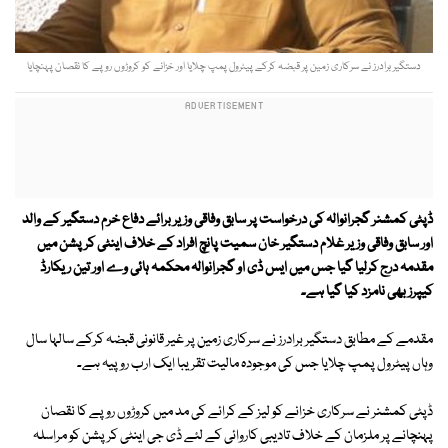
دستگیر برادرز نے سرکاری زمین پر قبضہ کرکے پیٹرول پمپ چلایا اور خزانے کو کروڑوں روپے کا نقصان پہنچایا
ڈپٹی کمشنر گجرانوالہ کی درخواست پر سابق وفاقی وزیر برائے دفاع خرم دستگیر کے والد
اور سابق وفاقی وزیر غلام دستگیر خان سمیت پانچ افراد کے خلاف اینٹی کرپشن میں
مقدمہ درج کرلیا گیا جس میں ایس ڈی او گجرانوالہ محکمہ ہائی وے اور تین ریکارڈ
کیپرز بھی نامزد کیا گیا ہے۔
مقدمے کے مطابق دستگیر برادرز نے سرکاری زمین پر غیر قانونی قبضہ کرکے سالہا سال
وہاں پیٹرول پمپ چلایا جس کی موجودہ مالیت تقریبا ایک ارب روپیہ ہے۔
ڈپٹی کمشنر نے سرکاری خزانے کو لیز کے کرائے کی مد میں کروڑوں روپے کا نقصان
پہنچانے پر ملزمان کے خلاف تادیبی کاروائی کے لئے ڈی جی اینٹی کرپشن کو مراسلہ