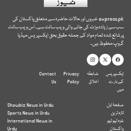
express.pk
خبروں اور حالات حاضرہ سے متعلق پاکستان کی
سب سے زیادہ وزٹ کی جانے والی ویب سائٹ ہے۔ اس ویب سائٹ
پر شائع شدہ تمام مواد کے جملہ حقوق بحق ایکسپریس میڈیا
گروپ محفوظ ہیں۔
ایکسپریس
ضابطہ
Privacy
Contact
کے بارے
اخلاق
Policy
Us
میں
صفحۂ اول
Showbiz News in Urdu
تازہ ترین
Sports News in Urdu
غزہ لہو لہو
International News in
پاکستان
Urdu