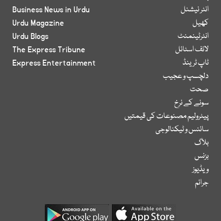
انٹر نیشنل
Business News in Urdu
کھیل
Urdu Magazine
انٹرٹینمنٹ
Urdu Blogs
لائف اسٹائل
The Express Tribune
ٹاپ ٹرینڈ
Express Entertainment
دلچسپ و عجیب
صحت
سونے کے نرخ
پیٹرولیم مصنوعات کی قیمتیں
سائنس و ٹیکنالوجی
بلاگ
بزنس
ویڈیوز
جرائم