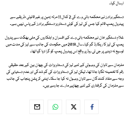
ارسال کیا۔
دستگیر برادرز نے محکمہ ہائی وے کی 2 کنال 11 مرلہ زمین پر غیر قانونی طریقے سے
پیٹرول پمپ قائم کیا جس کی لیز کی کوئی دستاویز دستگیر برادرز کے پاس نہیں ہے۔
غلام دستگیر خان نے محکمہ ہائی وے کے افسران و اہلکاروں کی ملی بھگت سے پٹرول
پمپ کی لیز کا ریکارڈ گم کیا۔ سال 2018 میں حکومت کی جانب سے لیز کی مدت میں
توسیع نہ دینے پر جی ٹی روڈ پر واقع اس پیٹرول پمپ کو گرا دیا گیا تھا۔
ملزمان سے تاوان کی وصولی کے لئے لیز کی دستاویزات کی چھان بین کے بعد حقیقی
رقم کا تخمینہ لگایا جانا تھا۔ لیکن لیز کی دستاویزات کی گم شدگی اور عدم دستیابی کی
وجہ سے مفاد کنندگان سے تاوان وصول نہ کیا جا سکا۔ اینٹی کرپشن پنجاب کی جانب
سے ملزمان کی گرفتاری کے لئے چھاپے مارے جارہے ہیں۔