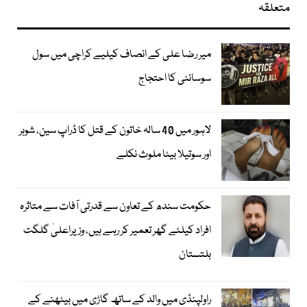
متعلقہ
میر رضا علی کے انصاف کیلیے کراچی میں سول
سوسائٹی کا احتجاج
لاہور میں 40 سالہ خاتون کے قتل کا ڈراپ سین، شوہر
اور سوتیلا بیٹا ملوث نکلے
حکومت سندھ کے تعاون سے قدرتی آفات سے متاثرہ
افراد کیلئے گھر تعمیر کر رہے ہیں، وزیراعلیٰ گلگت
بلتستان
راولپنڈی میں والد کے ساتھ گاڑی میں بیٹھنے کے