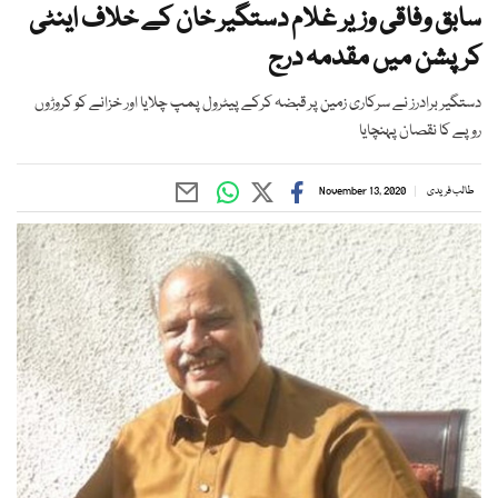
سابق وفاقی وزیر غلام دستگیر خان کے خلاف اینٹی
کرپشن میں مقدمہ درج
دستگیر برادرز نے سرکاری زمین پر قبضہ کرکے پیٹرول پمپ چلایا اور خزانے کو کروڑوں
روپے کا نقصان پہنچایا
طالب فریدی
November 13, 2020