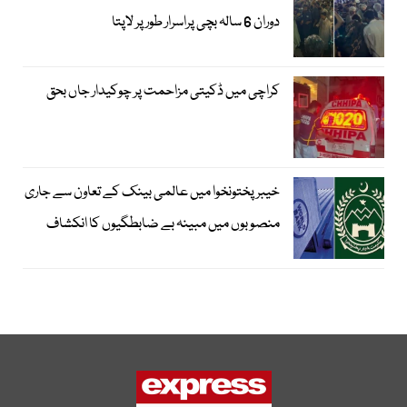
دوران 6 سالہ بچی پراسرار طور پر لاپتا
کراچی میں ڈکیتی مزاحمت پر چوکیدار جاں بحق
خیبرپختونخوا میں عالمی بینک کے تعاون سے جاری
منصوبوں میں مبینہ بے ضابطگیوں کا انکشاف