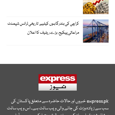
کراچی کی بندرگاہوں کیلیے تاریخی ٹرانس شپمنٹ
مراعاتی پیکیج، بڑے ریلیف کا اعلان
express.pk
خبروں اور حالات حاضرہ سے متعلق پاکستان کی
سب سے زیادہ وزٹ کی جانے والی ویب سائٹ ہے۔ اس ویب سائٹ