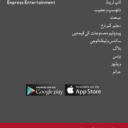
ٹاپ ٹرینڈ
Express Entertainment
دلچسپ و عجیب
صحت
سونے کے نرخ
پیٹرولیم مصنوعات کی قیمتیں
سائنس و ٹیکنالوجی
بلاگ
بزنس
ویڈیوز
جرائم