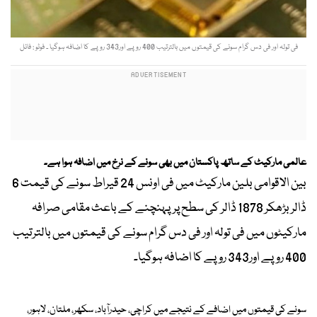
فی تولہ اور فی دس گرام سونے کی قیمتوں میں بالترتیب 400 روپے اور343 روپے کا اضافہ ہوگیا ۔ فوٹو : فائل
عالمی مارکیٹ کے ساتھ پاکستان میں بھی سونے کے نرخ میں اضافہ ہوا ہے۔
بین الاقوامی بلین مارکیٹ میں فی اونس 24 قیراط سونے کی قیمت 6
ڈالر بڑھکر 1878 ڈالر کی سطح پرپہنچنے کے باعث مقامی صرافہ
مارکیٹوں میں فی تولہ اور فی دس گرام سونے کی قیمتوں میں بالترتیب
400 روپے اور343 روپے کا اضافہ ہوگیا۔
سونے کی قیمتوں میں اضافے کے نتیجے میں کراچی، حیدرآباد، سکھر، ملتان، لاہور،