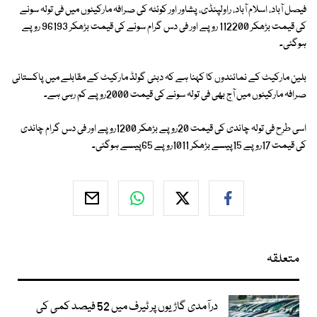
فیصل آباد، اسلام آباد، راولپنڈی، پشاور اور کوئٹہ کی صرافہ مارکیٹوں میں فی تولہ سونے
کی قیمت بڑھکر 112200 روپے اور فی دس گرام سونے کی قیمت بڑھکر 96193 روپے
ہوگئی۔
بلین مارکیٹ کے نمائندوں کا کہنا ہے کہ دبئی گولڈ مارکیٹ کے مقابلے میں پاکستانی
صرافہ مارکیٹوں میں آج بھی فی تولہ سونے کی قیمت 2000روپے کم رہی ہے۔
اسی طرح فی تولہ چاندی کی قیمت 20روپے بڑھکر 1200روپے اور فی دس گرام چاندی
کی قیمت 17روپے 15پیسے بڑھکر 1011روپے 65پیسے ہوگئی۔
متعلقہ
درآمدی گاڑیوں پر ٹیرف میں 52 فیصد کمی کی