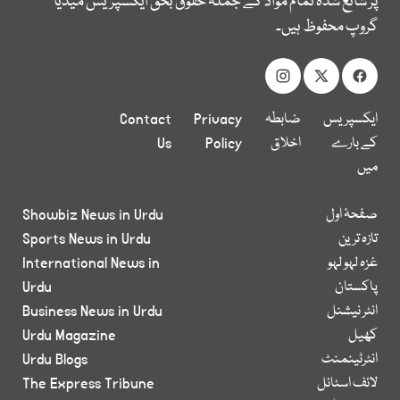
پر شائع شدہ تمام مواد کے جملہ حقوق بحق ایکسپریس میڈیا
گروپ محفوظ ہیں۔
ایکسپریس
ضابطہ
Privacy
Contact
کے بارے
اخلاق
Policy
Us
میں
صفحۂ اول
Showbiz News in Urdu
تازہ ترین
Sports News in Urdu
غزہ لہو لہو
International News in
پاکستان
Urdu
انٹر نیشنل
Business News in Urdu
کھیل
Urdu Magazine
انٹرٹینمنٹ
Urdu Blogs
لائف اسٹائل
The Express Tribune