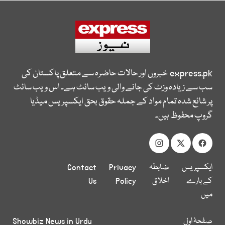
express.pk
خبروں اور حالات حاضرہ سے متعلق پاکستان کی
سب سے زیادہ وزٹ کی جانے والی ویب سائٹ ہے۔ اس ویب سائٹ
پر شائع شدہ تمام مواد کے جملہ حقوق بحق ایکسپریس میڈیا
گروپ محفوظ ہیں۔
ایکسپریس
ضابطہ
Privacy
Contact
کے بارے
اخلاق
Policy
Us
میں
صفحۂ اول
Showbiz News in Urdu