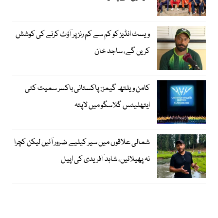
ویسٹ انڈیز کو کم سے کم رنز پر آؤٹ کرنے کی کوشش
کریں گے، ساجد خان
کامن ویلتھ گیمز: پاکستانی باکسر سمیت کئی
ایتھلیٹس گلاسگو میں لاپتہ
شمالی علاقوں میں سیر کیلیے ضرور آئیں لیکن کچرا
نہ پھیلائیں، شاہد آفریدی کی اپیل