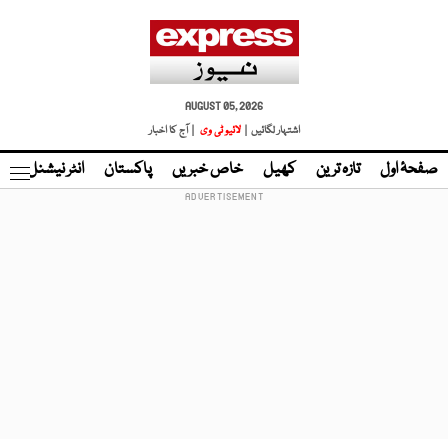
AUGUST 05, 2026
اشتہار لگائیں |
لائیو ٹی وی
| آج کا اخبار
صفحۂ اول
تازہ ترین
کھیل
خاص خبریں
پاکستان
انٹر نیشنل
ٹا