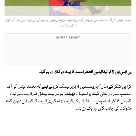
محمد الیاس کی آف اسٹمپ سے باہر جاتی گیند پر اسٹروک کھیلتے ہوئے بیٹ ہینڈل کے قریب سے ٹوٹ گیا۔ فوٹو:
اسکرین گریب
پی ایس ایل 5کوالیفائرمیں افتخار احمد کا بیٹ دو ٹکڑے ہوگیا۔
کراچی کنگز کے مڈل آرڈر بیٹسمین 4رنز پر بیٹنگ کررہے تھے کہ محمد الیاس کی آف
اسٹمپ سے باہر جاتی گیند پر اسٹروک کھیلتے ہوئے بیٹ ہینڈل کے قریب سے ٹوٹ
گیا،اس کا ٹکڑا اسٹمپس سے ٹکرانے کے قریب تھا مگرپھر قریب گر گیا، اس دوران گیند
مڈوکٹ کی جانب گئی اور ایک رن بنا۔