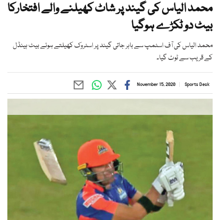
محمد الیاس کی گیند پر شاٹ کھیلنے والے افتخارکا
بیٹ دو ٹکڑے ہوگیا
محمد الیاس کی آف اسٹمپ سے باہر جاتی گیند پر اسٹروک کھیلتے ہوئے بیٹ ہینڈل
کے قریب سے ٹوٹ گیا۔
November 15, 2020
Sports Desk