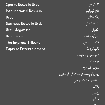
تازہ ترین
Sports News in Urdu
غزہ لہو لہو
International News in
پاکستان
Urdu
انٹر نیشنل
Business News in Urdu
کھیل
Urdu Magazine
انٹرٹینمنٹ
Urdu Blogs
لائف اسٹائل
The Express Tribune
ٹاپ ٹرینڈ
Express Entertainment
دلچسپ و عجیب
صحت
سونے کے نرخ
پیٹرولیم مصنوعات کی قیمتیں
سائنس و ٹیکنالوجی
بلاگ
بزنس
ویڈیوز