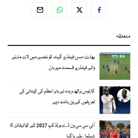
متعلقہ
بھارت: مس فیلڈ پر گیند کو غصے میں لات مارنے
والے فیلڈر پر قسمت مہربان
کارلوس براتھ ویٹ نے بابر اعظم کی کپتانی کی
تعریفوں کے پل باندھ دیے
آئی سی سی ون ڈے ورلڈکپ 2027 کے کوالیفائرز کا
شیڈول طے پاگیا