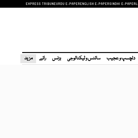
EXPRESS TRIBUNE
URDU E-PAPER
ENGLISH E-PAPER
SINDHI E-PAPER
L
دلچسپ و عجیب
سائنس و ٹیکنالوجی
بزنس
رائے
مزید