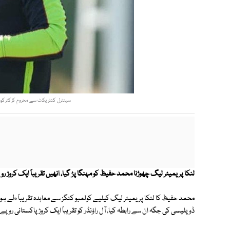
سینٹرل کنٹریکٹ سے محروم کرکٹرکوس
لنکا پریمیئر لیگ چھوڑنا محمد حفیظ کو مہنگا پڑ گیا، انھیں تقریباً ایک کروڑ رو
محمد حفیظ کا لنکا پریمیئر لیگ کیلیے کولمبو کنگز سے معاہدہ تقریباً طے ہو گ
ڈوپلیسی کی جگہ ان سے رابطہ کیا، آل راؤنڈر کو تقریباً ایک کروڑ پاکستانی روپ