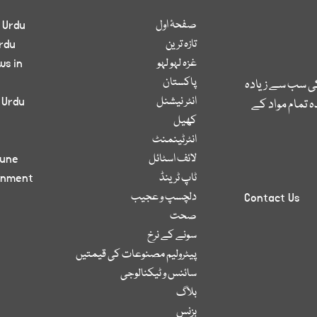
صفحۂ اول
 Urdu
تازہ ترین
rdu
غزہ لہو لہو
ws in
پاکستان
کی سب سے زیادہ
انٹر نیشنل
 Urdu
 تمام مواد کے
کھیل
انٹرٹینمنٹ
لائف اسٹائل
bune
ٹاپ ٹرینڈ
inment
دلچسپ و عجیب
Contact Us
صحت
سونے کے نرخ
پیٹرولیم مصنوعات کی قیمتیں
سائنس و ٹیکنالوجی
بلاگ
بزنس