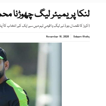
لنکا پریمیئر لیگ چھوڑنا محم
1کروڑ کا نقصان،بورڈ نے لیگ یا قومی ٹیم میں سے ایک کے انتخاب کاآپشن دیا
November 16, 2020
Saleem Khaliq