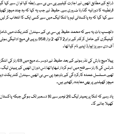
ذرائع کے مطابق انھوں نے اجازت کیلیے پی سی بی سے رابطہ کیا تو ان سے کہا گیا
قرنطینہ کا دورانیہ گذارنا ضروری ہے، حفیظ نے جب یہ کہا کہ وہ چند میچز کھیل
سے کہا گیا کہ وہ پاکستانی ٹیم یا لنکا لیگ میں سے کسی ایک کا انتخاب کر لیں
دلچسپ بات یہ ہے کہ محمد حفیظ پی سی بی کے سینٹرل کنٹریکٹ میں شامل نہی
آف دی سیریز ایوارڈ اپنے نام کیا تھا۔
شرٹس کی 5 رنز سے فتح میں اہم کردار نبھایا تھا،اس دوران انھیں کیریبیئن
تھے، مسلسل عمدہ کارکردگی کے باوجود پی سی بی انھیں سینٹرل کنٹریکٹ دی
میچز کھیلنے پر بھی معاہدہ رکھتے ہیں۔
کھیلا جائے گا۔