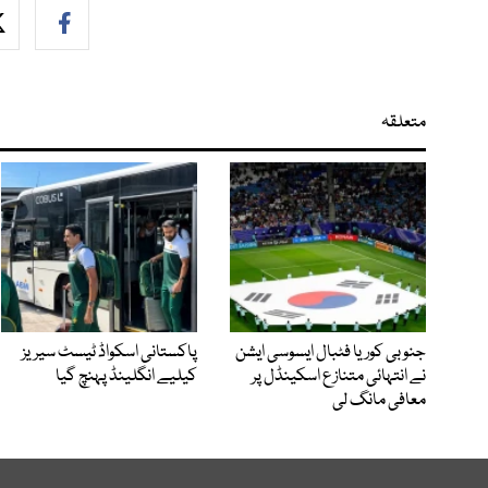
متعلقہ
جنوبی کوریا فٹبال ایسوسی ایشن
پاکستانی اسکواڈ ٹیسٹ سیریز
نے انتہائی متنازع اسکینڈل پر
کیلیے انگلینڈ پہنچ گیا
معافی مانگ لی