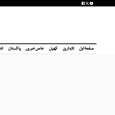
صفحۂ اول
تازہ ترین
کھیل
خاص خبریں
پاکستان
انٹ