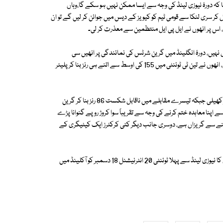
 کہ دورۂ نیوزی لینڈ کی وجہ سے ایسا ممکن نہیں ہو سکے گا،وہاں
 کر سری لنکا سے قومی ٹیم کو کیویز کے دیس میں جوائن کر لیں گے تو ان
، اس پر انھوں نے ایل پی ایل منتظمین سے معذرت کر لی۔
ں، دورۂ انگلینڈ میں گرین شرٹس کی نمائندگی پر انھیں سی
کیٹیگری کے حامل کرکٹر کے برابر2 لاکھ 2 ہزار 950 روپے فی میچ ادائیگی ہوئی، انھوں نے تین ٹی ٹوئنٹی میں 155 کی اوسط سے اتنے ہی رنز بنا کر پلیئر
پہلا میچ بارش کی نذر ہونے کے بعد حفیظ نے دوسرے میچ میں 69 رنز کی اننگز کھیلی جبکہ تیسرے مقابلے میں ناقابل شکست 86 رنز بنا کر گرین
 لیگ سے اپنا معاہدہ ختم کرنے کی وجہ سے تقریباً سوا کروڑ روپے گنوانا پڑے
نے سے گریزاں ہے، دوسری جانب دیگر کئی کرکٹرز ایک کیٹیگری کے
یاد رہے کہ لنکا پریمیئر لیگ 26 نومبر سے 16 دسمبر تک ہوگی جبکہ پاکستان کا نیوزی لینڈ سے پہلا ٹوئنٹی 20 انٹرنیشنل 18 دسمبر کو آکلینڈ میں