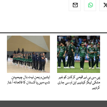
پی سی بی نے قومی کرکٹرز کو غیر
ایشین ویمن نیٹ بال چیمپئن
ملکی لیگز کیلیے این او سی جاری
شپ میں پاکستان کا فاتحانہ آغاز
کردیے