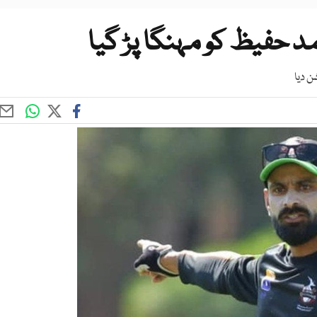
د حفیظ کو مہنگا پڑ گیا