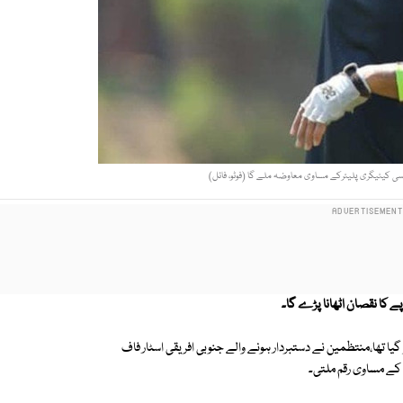
ی کیٹیگری پلیئرکے مساوی معاوضہ ملے گا (فوٹو، فائل)
پے کا نقصان اٹھانا پڑے گا۔
یا تھا،منتظمین نے دستبردار ہونے والے جنوبی افریقی اسٹار فاف
ے کے مساوی رقم ملتی۔