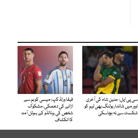
سی پی ایل: حنین شاہ کی آخری
فیفا ورلڈکپ: میسی کو بم سے
اوور میں شاندار بولنگ بھی ٹیم کو
اڑانے کی دھمکی، مشکوک
شکست سے نہ بچاسکی
شخص کی رونالڈو کے ہوٹل آمد
کا انکشاف