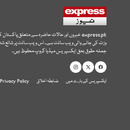
express.pk
خبروں اور حالات حاضرہ سے متعلق پاکستان 
وزٹ کی جانے والی ویب سائٹ ہے۔ اس ویب سائٹ پر شائع شدہ
جملہ حقوق بحق ایکسپریس میڈیا گروپ محفوظ ہیں۔
ایکسپریس کے بارے میں
ضابطہ اخلاق
Privacy Policy