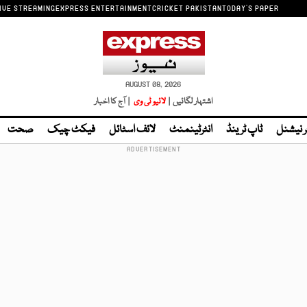
IVE STREAMING
EXPRESS ENTERTAINMENT
CRICKET PAKISTAN
TODAY'S PAPER
AUGUST 08, 2026
اشتہار لگائیں |
لائیو ٹی وی
| آج کا اخبار
ر نیشنل
ٹاپ ٹرینڈ
انٹرٹینمنٹ
لائف اسٹائل
فیکٹ چیک
صحت