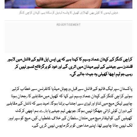
دونوں ٹیموں کا کوئی بھی کھلاڑی کھیل کا پانسہ تبدیل کر سکتا ہے، کپتان کراچی کنگز
کراچی کنگز
کے
کپتان عماد وسیم
کا کہنا ہے کہ
پی ایس ایل فائیو کے فائنل میں لاہور
قلندرز سے جیتنے کے لیے میدان میں اتریں گے اور خود کو ہرگز فاتح تصور نہیں کر
رہے،جو ٹیم اچھا کھیلی وہ جیت جائے گی۔
پاکستان سپر لیگ فائیو کے فائنل سے قبل ورچوئل میڈیا کانفرنس سے خطاب کرتے
ہوئے کراچی کنگز کے کپتان عماد وسیم نے کہا کہ کھیل میں مقابلے کا رجحان ہونا
چاہیے لیکن میچ میں تناؤ اور تیزی سے اجتناب برتنا ہوگا، امید ہے کہ ٹائٹل کے مقابلے
کے دوران کوئی لڑائی جھگڑا نہیں ہوگا، جو بھی ٹیم جیتے یا ہارے ہم اچھی کرکٹ
کھیلیں گے، کوالیفائر میچ میں ملتان سلطان کے خلاف غلطیاں کیں، میچ کو سپر اوور
تک نہیں جانا چاہیے تھا، اپنے مداحوں کو ہرگز مایوس نہیں کریں گے۔