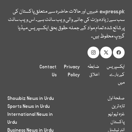
express.pk
خبروں اور حالات حاضرہ سے متعلق پاکستان کی
سب سے زیادہ وزٹ کی جانے والی ویب سائٹ ہے۔ اس ویب سائٹ
پر شائع شدہ تمام مواد کے جملہ حقوق بحق ایکسپریس میڈیا
گروپ محفوظ ہیں۔
ایکسپریس
ضابطہ
Privacy
Contact
کے بارے
اخلاق
Policy
Us
میں
صفحۂ اول
Showbiz News in Urdu
تازہ ترین
Sports News in Urdu
غزہ لہو لہو
International News in
پاکستان
Urdu
انٹر نیشنل
Business News in Urdu