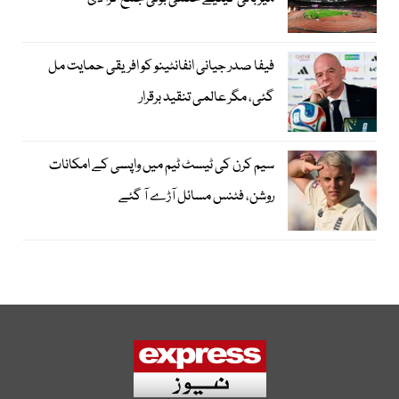
فیفا صدر جیانی انفانٹینو کو افریقی حمایت مل
گئی، مگر عالمی تنقید برقرار
سیم کرن کی ٹیسٹ ٹیم میں واپسی کے امکانات
روشن، فٹنس مسائل آڑے آ گئے