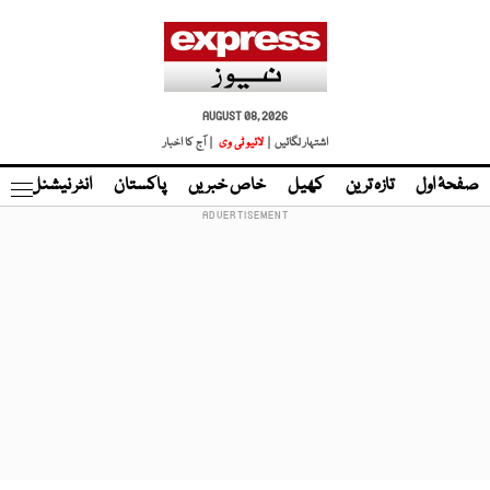
AUGUST 08, 2026
اشتہار لگائیں |
لائیو ٹی وی
| آج کا اخبار
صفحۂ اول
تازہ ترین
کھیل
خاص خبریں
پاکستان
انٹر نیشنل
ٹا