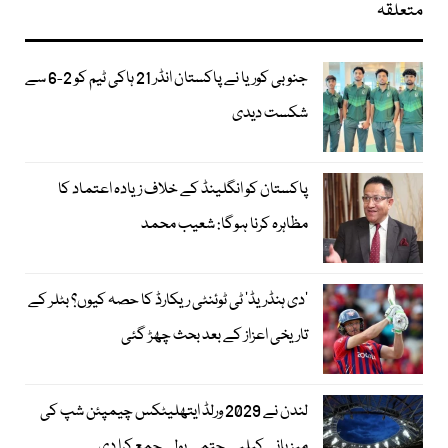
متعلقہ
جنوبی کوریا نے پاکستان انڈر 21 ہاکی ٹیم کو 2-6 سے
شکست دیدی
پاکستان کو انگلینڈ کے خلاف زیادہ اعتماد کا
مظاہرہ کرنا ہوگا: شعیب محمد
’دی ہنڈریڈ‘ ٹی ٹوئنٹی ریکارڈ کا حصہ کیوں؟ بٹلر کے
تاریخی اعزاز کے بعد بحث چھڑ گئی
لندن نے 2029 ورلڈ ایتھلیٹکس چیمپئن شپ کی
میزبانی کیلیے حتمی بولی جمع کرا دی