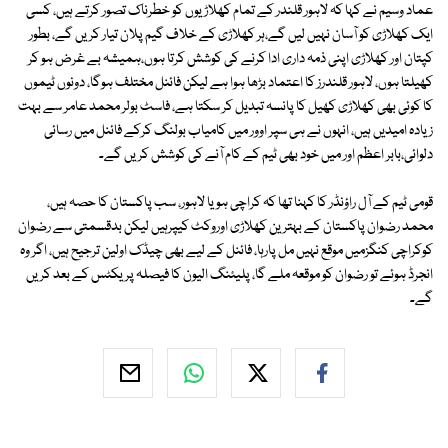
عماد وسیم نے کہا کہ لاہور قلندر کے تمام کھلاڑیوں کو خطرناک تصور کرتے ہیں، کسی
ایک کھلاڑی کو آسان نہیں لیں گے،ہر کھلاڑی کے خلاف گیم پلان تیار کریں گے، بطور
کپتان اور کھلاڑی اپنی ذمہ داری ادا کرنے کی کوشش کرتا ہوں،ہمیشہ بے غرض ہو کر
کھیلتا ہوں، لاہور قلندرز کا اعتماد بڑھا ہوا ہے لیکن فائنل مختلف ہوگا، دونوں ٹیموں
کا کوئی بھی کھلاڑی کھیل کا پانسہ تبدیل کر سکتا ہے، فاسٹ بولر محمد عامر سے بہت
زیادہ امیدیں ہیں، انہوں نے ہی سپر اوور میں کامیاب بولنگ کرکے فائنل میں رسائی
دلوائی،بابر اعظم اور میں خود بھی ٹیم کے کام آنے کی کوشش کریں گے۔
قومی ٹیم کے آل راؤنڈر کا کہنا تھا کہ کراچی ہو یا لاہور، سب پاکستان کا حصہ ہیں،
محمد رضوان پاکستان کے بہترین کھلاڑی اوروکٹ کیپرہیں لیکن بدقسمتی سے رضوان
کوکراچی کنگزمیں موقع نہیں مل پارہا، فائنل کے لیے بھی چیڈک اولین ترجیح ہیں، اگر وہ
انجرڈ ہوئے تو رضوان کو موقعہ ملے گا، پلیئنگ الیون کا فیصلہ پریکٹس کے بعد کریں
گے۔