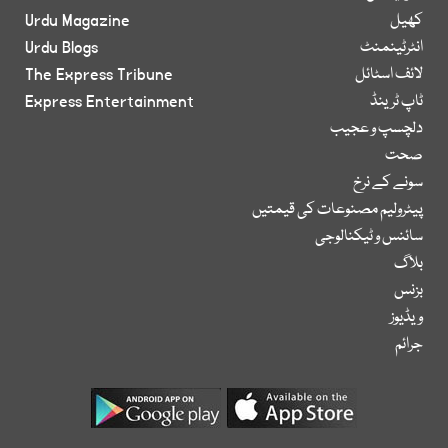
کھیل
Urdu Magazine
انٹرٹینمنٹ
Urdu Blogs
لائف اسٹائل
The Express Tribune
ٹاپ ٹرینڈ
Express Entertainment
دلچسپ و عجیب
صحت
سونے کے نرخ
پیٹرولیم مصنوعات کی قیمتیں
سائنس و ٹیکنالوجی
بلاگ
بزنس
ویڈیوز
جرائم