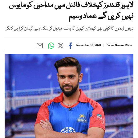
لاہور قلندرز کیخلاف فائنل میں مداحوں کو مایوس
نہیں کریں گے عماد وسیم
دونوں ٹیموں کا کوئی بھی کھلاڑی کھیل کا پانسہ تبدیل کر سکتا ہے، کپتان کراچی کنگز
November 16, 2020
Zubair Nazeer Khan