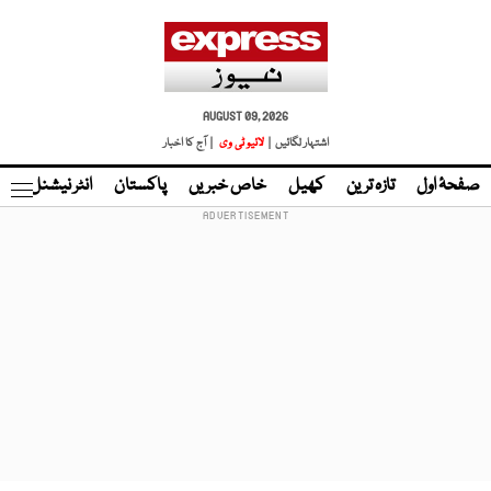
AUGUST 09, 2026
اشتہار لگائیں |
لائیو ٹی وی
| آج کا اخبار
صفحۂ اول
تازہ ترین
کھیل
خاص خبریں
پاکستان
انٹر نیشنل
ٹا