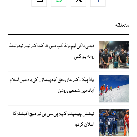
متعلقہ
قومی ہاکی ٹیم ورلڈ کپ میں شرکت کے لیے نیدرلینڈ
روانہ ہو گئی
براڈ پیک کے جاں بحق کوہ پیماؤں کی یاد میں اسلام
آباد میں شمعیں روشن
نیشنل چیمپئنز کپ: پی سی بی نے میچ آفیشلز کا
اعلان کر دیا