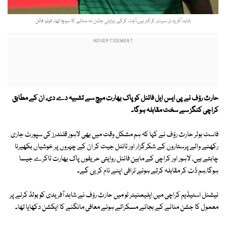
شاہد آفریدی سینئر کرکٹر ہیں،آؤٹ کرکے روایتی جشن نہ منانے کا سوچا تھا۔ فوٹو: فائل
حارث رؤف نے پی ایس ایل فائنل کو پاک بھارت میچ سے تشبیہ دے دی، ان کے مطابق
کراچی کنگز سے سخت مقابلہ ہوگا۔
فاسٹ بولر حارث رؤف نے کہا کہ ہم مشکل وقت میں بھی لاہور قلندرز کی سپورٹ جاری
رکھنے والے پرستاروں کے شکرگزار اور ٹائٹل جیت کر ان کے چہروں پر خوشیاں بکھیرنا
چاہتے ہیں، لاہور اور کراچی کے مابین فائنل روایتی حریفوں پاک بھارت ٹاکرے جیسا
ہوگا،ہم ڈٹ کر مقابلہ کرتے ہوئے ٹرافی اپنے نام کریں گے۔
نیشنل اسٹیڈیم کراچی میں ایلیمنیٹر ٹو میں حارث رؤف نے شاہد آفریدی کو بولڈ کرنے پر
معمول کا جشن منانے کے بجائے مسکراتے ہوئے معافی مانگنے کا ایکشن دکھایا تھا۔