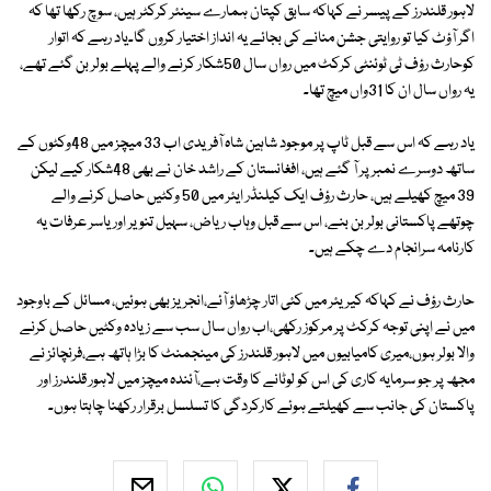
لاہور قلندرز کے پیسر نے کہاکہ سابق کپتان ہمارے سینئر کرکٹر ہیں، سوچ رکھا تھا کہ
اگر آؤٹ کیا تو روایتی جشن منانے کی بجائے یہ انداز اختیار کروں گا۔یاد رہے کہ اتوار
کوحارث رؤف ٹی ٹوئنٹی کرکٹ میں رواں سال 50شکار کرنے والے پہلے بولر بن گئے تھے،
یہ رواں سال ان کا 31واں میچ تھا۔
یاد رہے کہ اس سے قبل ٹاپ پر موجود شاہین شاہ آفریدی اب 33 میچز میں 48وکٹوں کے
ساتھ دوسرے نمبر پر آ گئے ہیں، افغانستان کے راشد خان نے بھی 48شکار کیے لیکن
39 میچ کھیلے ہیں، حارث رؤف ایک کیلنڈر ایئر میں 50 وکٹیں حاصل کرنے والے
چوتھے پاکستانی بولر بن بنے، اس سے قبل وہاب ریاض، سہیل تنویر اور یاسر عرفات یہ
کارنامہ سرانجام دے چکے ہیں۔
حارث رؤف نے کہاکہ کیریئر میں کئی اتار چڑھاؤ آئے،انجریز بھی ہوئیں، مسائل کے باوجود
میں نے اپنی توجہ کرکٹ پر مرکوز رکھی،اب رواں سال سب سے زیادہ وکٹیں حاصل کرنے
والا بولر ہوں،میری کامیابیوں میں لاہور قلندرز کی مینجمنٹ کا بڑا ہاتھ ہے،فرنچائز نے
مجھ پر جو سرمایہ کاری کی اس کو لوٹانے کا وقت ہے،آئندہ میچز میں لاہور قلندرز اور
پاکستان کی جانب سے کھیلتے ہوئے کارکردگی کا تسلسل برقرار رکھنا چاہتا ہوں۔