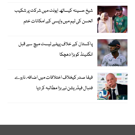
شیخ حسینہ کیساتھ ایونٹ میں شرکت پر شکیب
الحسن کی ٹیم میں واپسی کے امکانات ختم
پاکستان کے خلاف پہلے ٹیسٹ میچ سے قبل
انگلینڈ کو بڑا دھچکا
فیفا صدر کیخلاف اختلافات میں اضافہ، ناروے
فٹبال فیڈریشن نے بڑا مطالبہ کر دیا