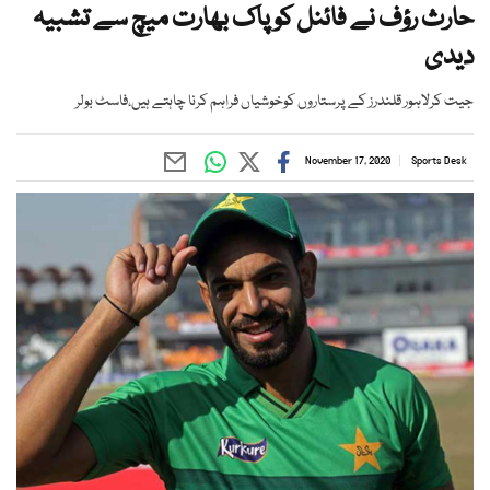
حارث رؤف نے فائنل کو پاک بھارت میچ سے تشبیہ
دیدی
جیت کرلاہور قلندرز کے پرستاروں کوخوشیاں فراہم کرنا چاہتے ہیں،فاسٹ بولر
November 17, 2020
Sports Desk