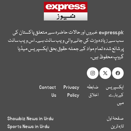
express.pk
خبروں اور حالات حاضرہ سے متعلق پاکستان کی
سب سے زیادہ وزٹ کی جانے والی ویب سائٹ ہے۔ اس ویب سائٹ
پر شائع شدہ تمام مواد کے جملہ حقوق بحق ایکسپریس میڈیا
گروپ محفوظ ہیں۔
ایکسپریس
ضابطہ
Privacy
Contact
کے بارے
اخلاق
Policy
Us
میں
صفحۂ اول
Showbiz News in Urdu
تازہ ترین
Sports News in Urdu