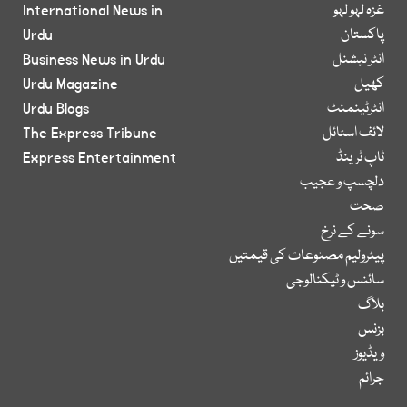
غزہ لہو لہو
International News in
پاکستان
Urdu
انٹر نیشنل
Business News in Urdu
کھیل
Urdu Magazine
انٹرٹینمنٹ
Urdu Blogs
لائف اسٹائل
The Express Tribune
ٹاپ ٹرینڈ
Express Entertainment
دلچسپ و عجیب
صحت
سونے کے نرخ
پیٹرولیم مصنوعات کی قیمتیں
سائنس و ٹیکنالوجی
بلاگ
بزنس
ویڈیوز
جرائم