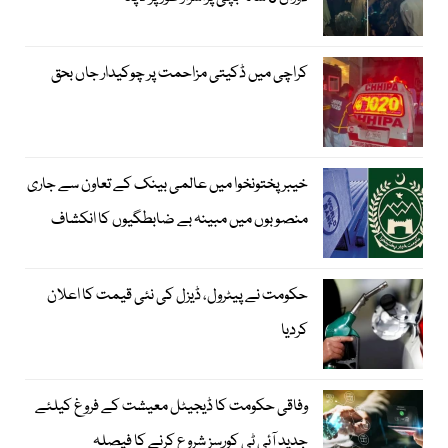
کراچی میں ڈکیتی مزاحمت پر چوکیدار جاں بحق
خیبرپختونخوا میں عالمی بینک کے تعاون سے جاری
منصوبوں میں مبینہ بے ضابطگیوں کا انکشاف
حکومت نے پیٹرول، ڈیزل کی نئی قیمت کا اعلان
کردیا
وفاقی حکومت کا ڈیجیٹل معیشت کے فروغ کیلئے
جدید آئی ٹی کورسز شروع کرنے کا فیصلہ