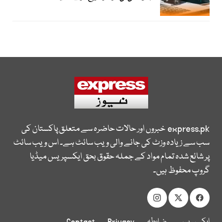
express.pk
خبروں اور حالات حاضرہ سے متعلق پاکستان کی
سب سے زیادہ وزٹ کی جانے والی ویب سائٹ ہے۔ اس ویب سائٹ
پر شائع شدہ تمام مواد کے جملہ حقوق بحق ایکسپریس میڈیا
گروپ محفوظ ہیں۔