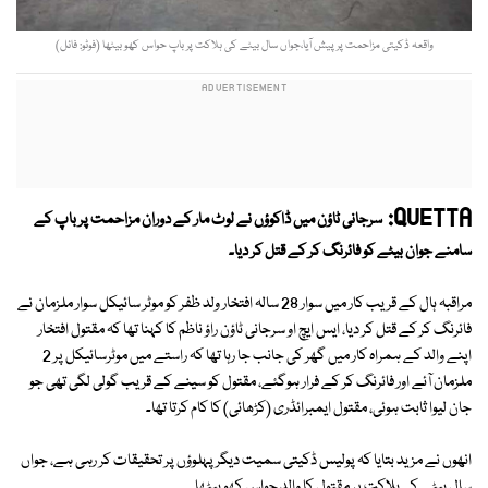
واقعہ ڈکیتی مزاحمت پر پیش آیا،جواں سال بیٹے کی ہلاکت پر باپ حواس کھو بیٹھا (فوٹو: فائل)
QUETTA:
سرجانی ٹاؤن میں ڈاکوؤں نے لوٹ مار کے دوران مزاحمت پر باپ کے
سامنے جوان بیٹے کو فائرنگ کر کے قتل کر دیا۔
مراقبہ ہال کے قریب کار میں سوار 28 سالہ افتخار ولد ظفر کو موٹر سائیکل سوار ملزمان نے
فائرنگ کر کے قتل کر دیا، ایس ایچ او سرجانی ٹاؤن راؤ ناظم کا کہنا تھا کہ مقتول افتخار
اپنے والد کے ہمراہ کار میں گھر کی جانب جا رہا تھا کہ راستے میں موٹرسائیکل پر 2
ملزمان آئے اور فائرنگ کر کے فرار ہوگئے، مقتول کو سینے کے قریب گولی لگی تھی جو
جان لیوا ثابت ہوئی، مقتول ایمبرائڈری (کڑھائی) کا کام کرتا تھا۔
انھوں نے مزید بتایا کہ پولیس ڈکیتی سمیت دیگر پہلوؤں پر تحقیقات کر رہی ہے، جواں
سال بیٹے کی ہلاکت پر مقتول کا والد حواس کھو بیٹھا۔