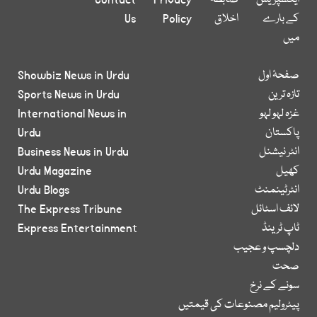
ایکسپریس
ضابطہ
Privacy
Contact
کے بارے
اخلاق
Policy
Us
میں
صفحۂ اول
Showbiz News in Urdu
تازہ ترین
Sports News in Urdu
غزہ لہو لہو
International News in
پاکستان
Urdu
انٹر نیشنل
Business News in Urdu
کھیل
Urdu Magazine
انٹرٹینمنٹ
Urdu Blogs
لائف اسٹائل
The Express Tribune
ٹاپ ٹرینڈ
Express Entertainment
دلچسپ و عجیب
صحت
سونے کے نرخ
پیٹرولیم مصنوعات کی قیمتیں