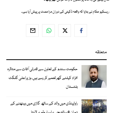
ریسکیو حکام نے بتایا کہ واقعہ ڈکیتی کے دوران مزاحمت پر پیش آیا ہے۔
متعلقہ
حکومت سندھ کے تعاون سے قدرتی آفات سے متاثرہ
افراد کیلئے گھر تعمیر کر رہے ہیں، وزیراعلیٰ گلگت
بلتستان
راولپنڈی میں والد کے ساتھ گاڑی میں بیٹھنے کے
دوران 6 سالہ بچی پراسرار طور پر لاپتا