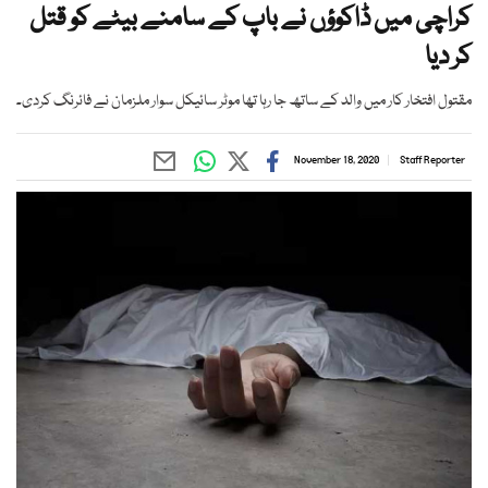
کراچی میں ڈاکوؤں نے باپ کے سامنے بیٹے کو قتل
کر دیا
مقتول افتخار کار میں والد کے ساتھ جا رہا تھا موٹر سائیکل سوار ملزمان نے فائرنگ کردی۔
November 18, 2020
Staff Reporter